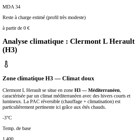
MDA 34
Reste à charge estimé (profil très modeste)
à partir de
0
€
Analyse climatique :
Clermont L Herault
(
H3
)
Zone climatique
H3
— Climat
doux
Clermont L Herault
se situe en zone
H3 — Méditerranéen
,
caractérisée par un
climat méditerranéen avec des hivers courts et
lumineux. La PAC réversible (chauffage + climatisation) est
particulièrement pertinente ici grâce aux étés chauds
.
-3
°C
Temp. de base
1 400