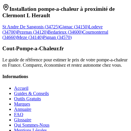
Installation pompe-a-chaleur à proximité de
Clermont L Herault
St Andre De Sangonis
(
34725
)
Gignac
(
34150
)
Lodeve
(
34700
)
Pezenas
(
34120
)
Bedarieux
(
34600
)
Cournonterral
(
34660
)
Meze
(
34140
)
Pignan
(
34570
)
Cout-Pompe-a-Chaleur
.fr
Le guide de référence pour estimer le prix de votre pompe-a-chaleur
en France. Comparez, économisez et restez autonome chez vous.
Informations
Accueil
Guides & Conseils
Outils Gratuits
Marques
Annuaire
FAQ
Glossaire
Qui Sommes-Nous
Mentions Légales