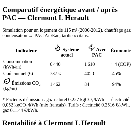
Comparatif énergétique avant / après
PAC —
Clermont L Herault
Simulation pour un logement de
115
m² (
2000-2012
), chauffage
gaz
condensation
→ PAC Air/Eau,
tarifs occitans
.
Système
Avec
Indicateur
Économie
actuel
PAC
Consommation
6 440
1 610
÷
4
(COP)
(kWh/an)
Coût annuel (€)
737
€
405
€
-
45
%
Émissions CO₂
1 462
84
-
94
%
(kg/an)
* Facteurs d'émission :
gaz naturel 0,227
kgCO₂/kWh — électricité
0,052 kgCO₂/kWh (mix français). Tarifs : électricité
0.2516
€/kWh,
gaz
0.1144
€/kWh.
Rentabilité à
Clermont L Herault