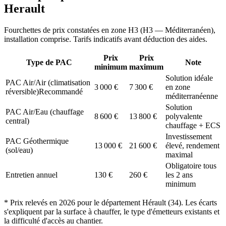
Herault
Fourchettes de prix constatées en zone
H3
(
H3 — Méditerranéen
),
installation comprise. Tarifs indicatifs avant déduction des aides.
Prix
Prix
Type de PAC
Note
minimum
maximum
Solution idéale
PAC Air/Air (climatisation
3 000
€
7 300
€
en zone
réversible)
Recommandé
méditerranéenne
Solution
PAC Air/Eau (chauffage
8 600
€
13 800
€
polyvalente
central)
chauffage + ECS
Investissement
PAC Géothermique
13 000
€
21 600
€
élevé, rendement
(sol/eau)
maximal
Obligatoire tous
Entretien annuel
130
€
260
€
les 2 ans
minimum
* Prix relevés en
2026
pour le département
Hérault
(
34
). Les écarts
s'expliquent par la surface à chauffer, le type d'émetteurs existants et
la difficulté d'accès au chantier.