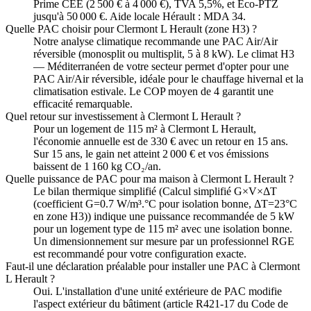
Prime CEE (2 500 € à 4 000 €), TVA 5,5%, et Éco-PTZ
jusqu'à 50 000 €. Aide locale Hérault : MDA 34.
Quelle PAC choisir pour Clermont L Herault (zone H3) ?
Notre analyse climatique recommande une PAC Air/Air
réversible (monosplit ou multisplit, 5 à 8 kW). Le climat H3
— Méditerranéen de votre secteur permet d'opter pour une
PAC Air/Air réversible, idéale pour le chauffage hivernal et la
climatisation estivale. Le COP moyen de 4 garantit une
efficacité remarquable.
Quel retour sur investissement à Clermont L Herault ?
Pour un logement de 115 m² à Clermont L Herault,
l'économie annuelle est de 330 € avec un retour en 15 ans.
Sur 15 ans, le gain net atteint 2 000 € et vos émissions
baissent de 1 160 kg CO₂/an.
Quelle puissance de PAC pour ma maison à Clermont L Herault ?
Le bilan thermique simplifié (Calcul simplifié G×V×ΔT
(coefficient G=0.7 W/m³.°C pour isolation bonne, ΔT=23°C
en zone H3)) indique une puissance recommandée de 5 kW
pour un logement type de 115 m² avec une isolation bonne.
Un dimensionnement sur mesure par un professionnel RGE
est recommandé pour votre configuration exacte.
Faut-il une déclaration préalable pour installer une PAC à Clermont
L Herault ?
Oui. L'installation d'une unité extérieure de PAC modifie
l'aspect extérieur du bâtiment (article R421-17 du Code de