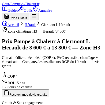
Cout-Pompe-a-Chaleur
.fr
Guides
Outils
Annuaire
Devis Gratuit
Accueil
Hérault
Clermont L Herault
Zone climatique
H3
—
Hérault
(
34800
)
Prix Pompe à Chaleur à
Clermont L
Herault
de
8 600
€ à
13 800
€ — Zone
H3
Climat méditerranéen idéal (COP 4). PAC réversible chauffage +
climatisation. Comparez les installateurs RGE du Hérault — devis
gratuit.
COP
4
ROI
15
ans
150
jours de chauffe
Recevoir mes devis gratuits
Gratuit & Sans engagement