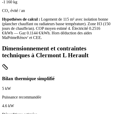
-
1 160
kg
CO₂ évité / an
Hypothèses de calcul :
Logement de
115
m² avec isolation
bonne
(
plancher chauffant ou radiateurs basse température
). Zone
H3
(
150
jours de chauffe/an). COP moyen estimé
4
. Électricité
0.2516
€/kWh — Gaz
0.1144
€/kWh. Hors déduction des aides
MaPrimeRénov' et CEE.
Dimensionnement et contraintes
techniques à
Clermont L Herault
Bilan thermique simplifié
5
kW
Puissance recommandée
4.6
kW