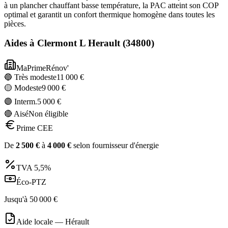
à un plancher chauffant basse température, la PAC atteint son COP
optimal et garantit un confort thermique homogène dans toutes les
pièces.
Aides à
Clermont L Herault
(
34800
)
MaPrimeRénov'
🔵 Très modeste
11 000
€
🟡 Modeste
9 000
€
🟣 Interm.
5 000
€
🔴 Aisé
Non éligible
Prime CEE
De
2 500
€
à
4 000
€
selon fournisseur d'énergie
TVA
5,5%
Éco-PTZ
Jusqu'à
50 000
€
Aide locale —
Hérault