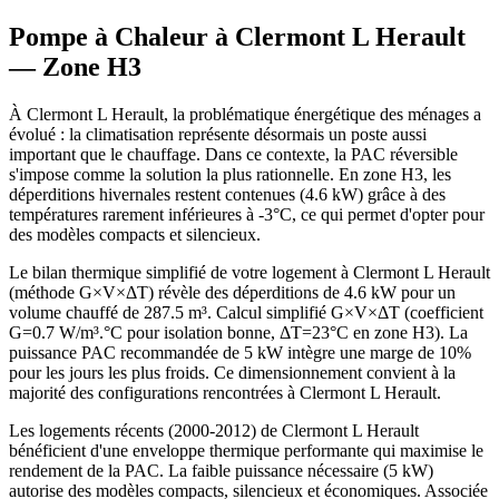
Pompe à Chaleur à
Clermont L Herault
— Zone
H3
À Clermont L Herault, la problématique énergétique des ménages a
évolué : la climatisation représente désormais un poste aussi
important que le chauffage. Dans ce contexte, la PAC réversible
s'impose comme la solution la plus rationnelle. En zone H3, les
déperditions hivernales restent contenues (4.6 kW) grâce à des
températures rarement inférieures à -3°C, ce qui permet d'opter pour
des modèles compacts et silencieux.
Le bilan thermique simplifié de votre logement à Clermont L Herault
(méthode G×V×ΔT) révèle des déperditions de 4.6 kW pour un
volume chauffé de 287.5 m³. Calcul simplifié G×V×ΔT (coefficient
G=0.7 W/m³.°C pour isolation bonne, ΔT=23°C en zone H3). La
puissance PAC recommandée de 5 kW intègre une marge de 10%
pour les jours les plus froids. Ce dimensionnement convient à la
majorité des configurations rencontrées à Clermont L Herault.
Les logements récents (2000-2012) de Clermont L Herault
bénéficient d'une enveloppe thermique performante qui maximise le
rendement de la PAC. La faible puissance nécessaire (5 kW)
autorise des modèles compacts, silencieux et économiques. Associée