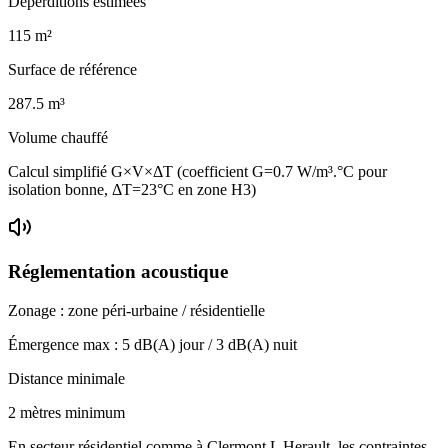
Déperditions estimées
115
m²
Surface de référence
287.5
m³
Volume chauffé
Calcul simplifié G×V×ΔT (coefficient G=0.7 W/m³.°C pour
isolation bonne, ΔT=23°C en zone H3)
Réglementation acoustique
Zonage :
zone péri-urbaine / résidentielle
Émergence max :
5
dB(A) jour /
3
dB(A) nuit
Distance minimale
2 mètres minimum
En secteur résidentiel comme à Clermont L Herault, les contraintes