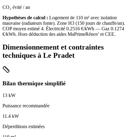
CO₂ évité / an
Hypothèses de calcul :
Logement de
110
m² avec isolation
mauvaise
(
radiateurs fonte
). Zone
H3
(
150
jours de chauffe/an).
COP moyen estimé
4
. Électricité
0.2516
€/kWh — Gaz
0.1274
€/kWh. Hors déduction des aides MaPrimeRénov' et CEE.
Dimensionnement et contraintes
techniques à
Le Pradet
Bilan thermique simplifié
13
kW
Puissance recommandée
11.4
kW
Déperditions estimées
110
m²