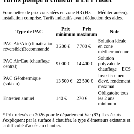
Fourchettes de prix constatées en zone
H3
(
H3 — Méditerranéen
),
installation comprise. Tarifs indicatifs avant déduction des aides.
Prix
Prix
Type de PAC
Note
minimum
maximum
Solution idéale
PAC Air/Air (climatisation
3 200
€
7 700
€
en zone
réversible)
Recommandé
méditerranéenne
Solution
PAC Air/Eau (chauffage
9 000
€
14 400
€
polyvalente
central)
chauffage + ECS
Investissement
PAC Géothermique
13 500
€
22 500
€
élevé, rendement
(sol/eau)
maximal
Obligatoire tous
Entretien annuel
140
€
270
€
les 2 ans
minimum
* Prix relevés en
2026
pour le département
Var
(
83
). Les écarts
s'expliquent par la surface à chauffer, le type d'émetteurs existants et
la difficulté d'accès au chantier.