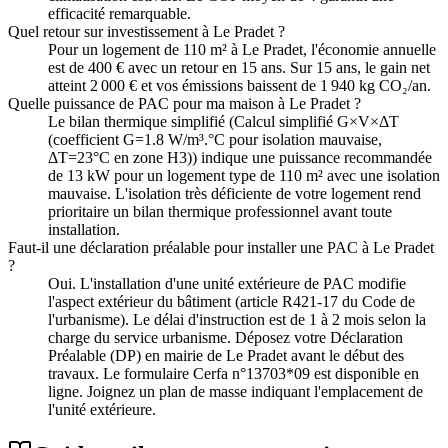
efficacité remarquable.
Quel retour sur investissement à Le Pradet ?
Pour un logement de 110 m² à Le Pradet, l'économie annuelle
est de 400 € avec un retour en 15 ans. Sur 15 ans, le gain net
atteint 2 000 € et vos émissions baissent de 1 940 kg CO₂/an.
Quelle puissance de PAC pour ma maison à Le Pradet ?
Le bilan thermique simplifié (Calcul simplifié G×V×ΔT
(coefficient G=1.8 W/m³.°C pour isolation mauvaise,
ΔT=23°C en zone H3)) indique une puissance recommandée
de 13 kW pour un logement type de 110 m² avec une isolation
mauvaise. L'isolation très déficiente de votre logement rend
prioritaire un bilan thermique professionnel avant toute
installation.
Faut-il une déclaration préalable pour installer une PAC à Le Pradet
?
Oui. L'installation d'une unité extérieure de PAC modifie
l'aspect extérieur du bâtiment (article R421-17 du Code de
l'urbanisme). Le délai d'instruction est de 1 à 2 mois selon la
charge du service urbanisme. Déposez votre Déclaration
Préalable (DP) en mairie de Le Pradet avant le début des
travaux. Le formulaire Cerfa n°13703*09 est disponible en
ligne. Joignez un plan de masse indiquant l'emplacement de
l'unité extérieure.