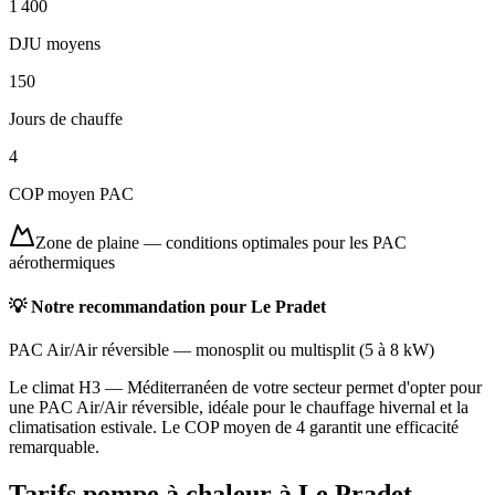
1 400
DJU moyens
150
Jours de chauffe
4
COP moyen PAC
Zone de plaine
—
conditions optimales pour les PAC
aérothermiques
💡 Notre recommandation pour
Le Pradet
PAC Air/Air réversible
—
monosplit ou multisplit
(
5 à 8 kW
)
Le climat H3 — Méditerranéen de votre secteur permet d'opter pour
une PAC Air/Air réversible, idéale pour le chauffage hivernal et la
climatisation estivale. Le COP moyen de 4 garantit une efficacité
remarquable.
Tarifs pompe à chaleur à
Le Pradet