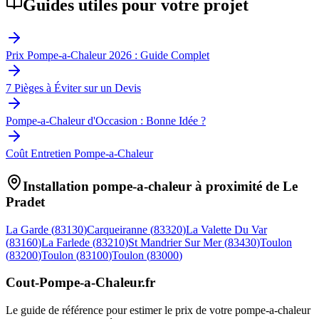
Guides utiles pour votre projet
Prix Pompe-a-Chaleur 2026 : Guide Complet
7 Pièges à Éviter sur un Devis
Pompe-a-Chaleur d'Occasion : Bonne Idée ?
Coût Entretien Pompe-a-Chaleur
Installation pompe-a-chaleur à proximité de
Le
Pradet
La Garde
(
83130
)
Carqueiranne
(
83320
)
La Valette Du Var
(
83160
)
La Farlede
(
83210
)
St Mandrier Sur Mer
(
83430
)
Toulon
(
83200
)
Toulon
(
83100
)
Toulon
(
83000
)
Cout-Pompe-a-Chaleur
.fr
Le guide de référence pour estimer le prix de votre pompe-a-chaleur