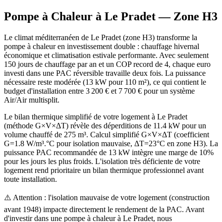
Pompe à Chaleur à
Le Pradet
— Zone
H3
Le climat méditerranéen de Le Pradet (zone H3) transforme la
pompe à chaleur en investissement double : chauffage hivernal
économique et climatisation estivale performante. Avec seulement
150 jours de chauffage par an et un COP record de 4, chaque euro
investi dans une PAC réversible travaille deux fois. La puissance
nécessaire reste modérée (13 kW pour 110 m²), ce qui contient le
budget d'installation entre 3 200 € et 7 700 € pour un système
Air/Air multisplit.
Le bilan thermique simplifié de votre logement à Le Pradet
(méthode G×V×ΔT) révèle des déperditions de 11.4 kW pour un
volume chauffé de 275 m³. Calcul simplifié G×V×ΔT (coefficient
G=1.8 W/m³.°C pour isolation mauvaise, ΔT=23°C en zone H3). La
puissance PAC recommandée de 13 kW intègre une marge de 10%
pour les jours les plus froids. L'isolation très déficiente de votre
logement rend prioritaire un bilan thermique professionnel avant
toute installation.
⚠️ Attention : l'isolation mauvaise de votre logement (construction
avant 1948) impacte directement le rendement de la PAC. Avant
d'investir dans une pompe à chaleur à Le Pradet, nous