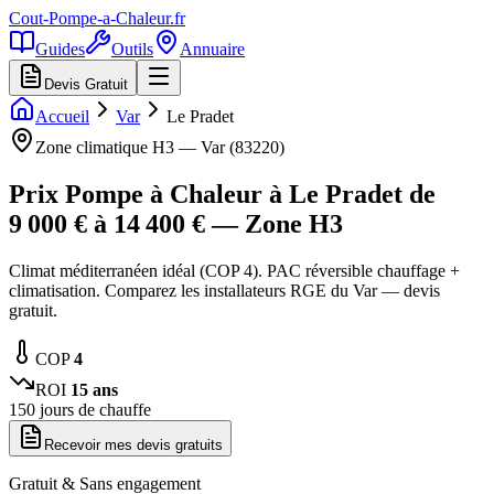
Cout-Pompe-a-Chaleur
.fr
Guides
Outils
Annuaire
Devis Gratuit
Accueil
Var
Le Pradet
Zone climatique
H3
—
Var
(
83220
)
Prix Pompe à Chaleur à
Le Pradet
de
9 000
€ à
14 400
€ — Zone
H3
Climat méditerranéen idéal (COP 4). PAC réversible chauffage +
climatisation. Comparez les installateurs RGE du Var — devis
gratuit.
COP
4
ROI
15
ans
150
jours de chauffe
Recevoir mes devis gratuits
Gratuit & Sans engagement