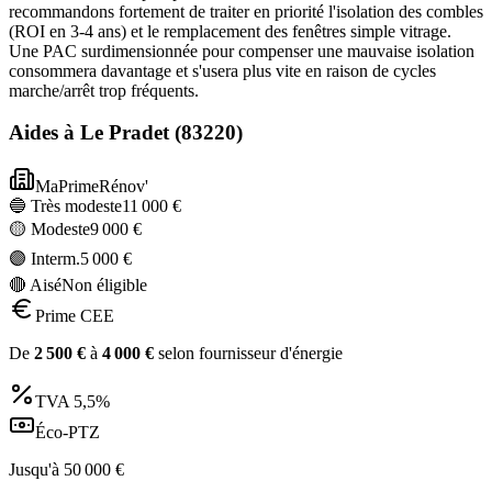
recommandons fortement de traiter en priorité l'isolation des combles
(ROI en 3-4 ans) et le remplacement des fenêtres simple vitrage.
Une PAC surdimensionnée pour compenser une mauvaise isolation
consommera davantage et s'usera plus vite en raison de cycles
marche/arrêt trop fréquents.
Aides à
Le Pradet
(
83220
)
MaPrimeRénov'
🔵 Très modeste
11 000
€
🟡 Modeste
9 000
€
🟣 Interm.
5 000
€
🔴 Aisé
Non éligible
Prime CEE
De
2 500
€
à
4 000
€
selon fournisseur d'énergie
TVA
5,5%
Éco-PTZ
Jusqu'à
50 000
€