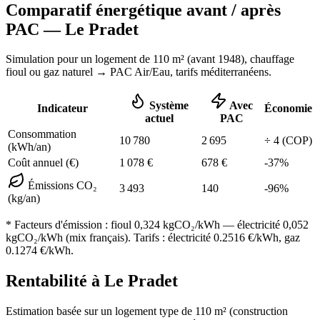
Comparatif énergétique avant / après
PAC —
Le Pradet
Simulation pour un logement de
110
m² (
avant 1948
), chauffage
fioul ou gaz naturel
→ PAC Air/Eau,
tarifs méditerranéens
.
Système
Avec
Indicateur
Économie
actuel
PAC
Consommation
10 780
2 695
÷
4
(COP)
(kWh/an)
Coût annuel (€)
1 078
€
678
€
-
37
%
Émissions CO₂
3 493
140
-
96
%
(kg/an)
* Facteurs d'émission :
fioul 0,324
kgCO₂/kWh — électricité 0,052
kgCO₂/kWh (mix français). Tarifs : électricité
0.2516
€/kWh, gaz
0.1274
€/kWh.
Rentabilité à
Le Pradet
Estimation basée sur un logement type de
110
m² (construction