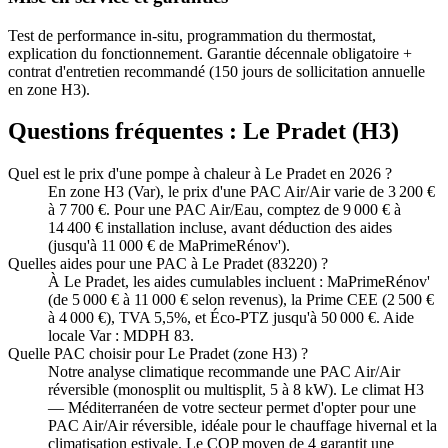
Test de performance in-situ, programmation du thermostat,
explication du fonctionnement. Garantie décennale obligatoire +
contrat d'entretien recommandé (150 jours de sollicitation annuelle
en zone H3).
Questions fréquentes :
Le Pradet
(
H3
)
Quel est le prix d'une pompe à chaleur à Le Pradet en 2026 ?
En zone H3 (Var), le prix d'une PAC Air/Air varie de 3 200 €
à 7 700 €. Pour une PAC Air/Eau, comptez de 9 000 € à
14 400 € installation incluse, avant déduction des aides
(jusqu'à 11 000 € de MaPrimeRénov').
Quelles aides pour une PAC à Le Pradet (83220) ?
À Le Pradet, les aides cumulables incluent : MaPrimeRénov'
(de 5 000 € à 11 000 € selon revenus), la Prime CEE (2 500 €
à 4 000 €), TVA 5,5%, et Éco-PTZ jusqu'à 50 000 €. Aide
locale Var : MDPH 83.
Quelle PAC choisir pour Le Pradet (zone H3) ?
Notre analyse climatique recommande une PAC Air/Air
réversible (monosplit ou multisplit, 5 à 8 kW). Le climat H3
— Méditerranéen de votre secteur permet d'opter pour une
PAC Air/Air réversible, idéale pour le chauffage hivernal et la
climatisation estivale. Le COP moyen de 4 garantit une