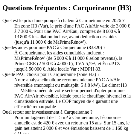
Questions fréquentes :
Carqueiranne
(
H3
)
Quel est le prix d'une pompe à chaleur à Carqueiranne en 2026 ?
En zone H3 (Var), le prix d'une PAC Air/Air varie de 3 000 €
à 7 300 €. Pour une PAC Air/Eau, comptez de 8 600 € à
13 800 € installation incluse, avant déduction des aides
(jusqu'à 11 000 € de MaPrimeRénov').
Quelles aides pour une PAC à Carqueiranne (83320) ?
À Carqueiranne, les aides cumulables incluent :
MaPrimeRénov' (de 5 000 € à 11 000 € selon revenus), la
Prime CEE (2 500 € à 4 000 €), TVA 5,5%, et Éco-PTZ
jusqu'à 50 000 €. Aide locale Var : MDPH 83.
Quelle PAC choisir pour Carqueiranne (zone H3) ?
Notre analyse climatique recommande une PAC Air/Air
réversible (monosplit ou multisplit, 5 à 8 kW). Le climat H3
— Méditerranéen de votre secteur permet d'opter pour une
PAC Air/Air réversible, idéale pour le chauffage hivernal et la
climatisation estivale. Le COP moyen de 4 garantit une
efficacité remarquable.
Quel retour sur investissement à Carqueiranne ?
Pour un logement de 115 m² à Carqueiranne, l'économie
annuelle est de 420 € avec un retour en 15 ans. Sur 15 ans, le
gain net atteint 2 000 € et vos émissions baissent de 1 160 kg
CO₂/an.