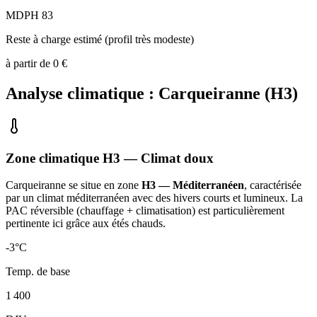
MDPH 83
Reste à charge estimé (profil très modeste)
à partir de
0
€
Analyse climatique :
Carqueiranne
(
H3
)
Zone climatique
H3
— Climat
doux
Carqueiranne
se situe en zone
H3 — Méditerranéen
, caractérisée
par un
climat méditerranéen avec des hivers courts et lumineux. La
PAC réversible (chauffage + climatisation) est particulièrement
pertinente ici grâce aux étés chauds
.
-3
°C
Temp. de base
1 400