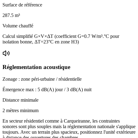
Surface de référence
287.5
m³
Volume chauffé
Calcul simplifié G×V×ΔT (coefficient G=0.7 W/m³.°C pour
isolation bonne, ΔT=23°C en zone H3)
Réglementation acoustique
Zonage :
zone péri-urbaine / résidentielle
Émergence max :
5
dB(A) jour /
3
dB(A) nuit
Distance minimale
2 mètres minimum
En secteur résidentiel comme à Carqueiranne, les contraintes
sonores sont plus souples mais la réglementation nationale s'applique
toujours. Avec un terrain plus spacieux, positionnez l'unité extérieure
à distance des ouvertures des chambres.