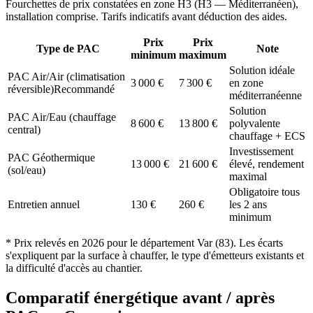
Fourchettes de prix constatées en zone
H3
(
H3 — Méditerranéen
),
installation comprise. Tarifs indicatifs avant déduction des aides.
Prix
Prix
Type de PAC
Note
minimum
maximum
Solution idéale
PAC Air/Air (climatisation
3 000
€
7 300
€
en zone
réversible)
Recommandé
méditerranéenne
Solution
PAC Air/Eau (chauffage
8 600
€
13 800
€
polyvalente
central)
chauffage + ECS
Investissement
PAC Géothermique
13 000
€
21 600
€
élevé, rendement
(sol/eau)
maximal
Obligatoire tous
Entretien annuel
130
€
260
€
les 2 ans
minimum
* Prix relevés en
2026
pour le département
Var
(
83
). Les écarts
s'expliquent par la surface à chauffer, le type d'émetteurs existants et
la difficulté d'accès au chantier.
Comparatif énergétique avant / après