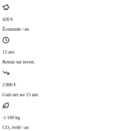
420
€
Économie / an
15
ans
Retour sur invest.
2 000
€
Gain net sur 15 ans
-
1 160
kg
CO₂ évité / an