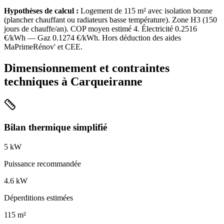
Hypothèses de calcul :
Logement de
115
m² avec isolation
bonne
(
plancher chauffant ou radiateurs basse température
). Zone
H3
(
150
jours de chauffe/an). COP moyen estimé
4
. Électricité
0.2516
€/kWh — Gaz
0.1274
€/kWh. Hors déduction des aides
MaPrimeRénov' et CEE.
Dimensionnement et contraintes
techniques à
Carqueiranne
Bilan thermique simplifié
5
kW
Puissance recommandée
4.6
kW
Déperditions estimées
115
m²