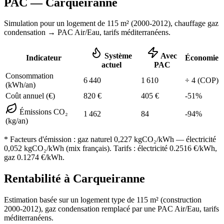
PAC —
Carqueiranne
Simulation pour un logement de
115
m² (
2000-2012
), chauffage
gaz
condensation
→ PAC Air/Eau,
tarifs méditerranéens
.
Système
Avec
Indicateur
Économie
actuel
PAC
Consommation
6 440
1 610
÷
4
(COP)
(kWh/an)
Coût annuel (€)
820
€
405
€
-
51
%
Émissions CO₂
1 462
84
-
94
%
(kg/an)
* Facteurs d'émission :
gaz naturel 0,227
kgCO₂/kWh — électricité
0,052 kgCO₂/kWh (mix français). Tarifs : électricité
0.2516
€/kWh,
gaz
0.1274
€/kWh.
Rentabilité à
Carqueiranne
Estimation basée sur un logement type de
115
m² (construction
2000-2012
),
gaz condensation
remplacé par une PAC Air/Eau,
tarifs
méditerranéens
.