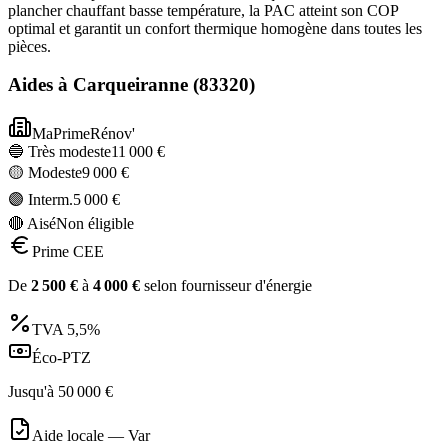
plancher chauffant basse température, la PAC atteint son COP
optimal et garantit un confort thermique homogène dans toutes les
pièces.
Aides à
Carqueiranne
(
83320
)
MaPrimeRénov'
🔵 Très modeste
11 000
€
🟡 Modeste
9 000
€
🟣 Interm.
5 000
€
🔴 Aisé
Non éligible
Prime CEE
De
2 500
€
à
4 000
€
selon fournisseur d'énergie
TVA
5,5%
Éco-PTZ
Jusqu'à
50 000
€
Aide locale —
Var