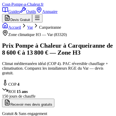
Cout-Pompe-a-Chaleur
.fr
Guides
Outils
Annuaire
Devis Gratuit
Accueil
Var
Carqueiranne
Zone climatique
H3
—
Var
(
83320
)
Prix Pompe à Chaleur à
Carqueiranne
de
8 600
€ à
13 800
€ — Zone
H3
Climat méditerranéen idéal (COP 4). PAC réversible chauffage +
climatisation. Comparez les installateurs RGE du Var — devis
gratuit.
COP
4
ROI
15
ans
150
jours de chauffe
Recevoir mes devis gratuits
Gratuit & Sans engagement