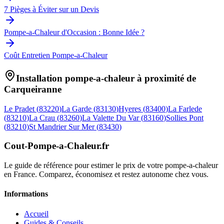
7 Pièges à Éviter sur un Devis
Pompe-a-Chaleur d'Occasion : Bonne Idée ?
Coût Entretien Pompe-a-Chaleur
Installation pompe-a-chaleur à proximité de
Carqueiranne
Le Pradet
(
83220
)
La Garde
(
83130
)
Hyeres
(
83400
)
La Farlede
(
83210
)
La Crau
(
83260
)
La Valette Du Var
(
83160
)
Sollies Pont
(
83210
)
St Mandrier Sur Mer
(
83430
)
Cout-Pompe-a-Chaleur
.fr
Le guide de référence pour estimer le prix de votre pompe-a-chaleur
en France. Comparez, économisez et restez autonome chez vous.
Informations
Accueil
Guides & Conseils