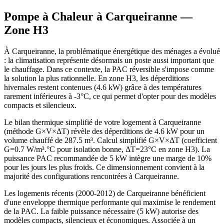
Pompe à Chaleur à
Carqueiranne
—
Zone
H3
À Carqueiranne, la problématique énergétique des ménages a évolué
: la climatisation représente désormais un poste aussi important que
le chauffage. Dans ce contexte, la PAC réversible s'impose comme
la solution la plus rationnelle. En zone H3, les déperditions
hivernales restent contenues (4.6 kW) grâce à des températures
rarement inférieures à -3°C, ce qui permet d'opter pour des modèles
compacts et silencieux.
Le bilan thermique simplifié de votre logement à Carqueiranne
(méthode G×V×ΔT) révèle des déperditions de 4.6 kW pour un
volume chauffé de 287.5 m³. Calcul simplifié G×V×ΔT (coefficient
G=0.7 W/m³.°C pour isolation bonne, ΔT=23°C en zone H3). La
puissance PAC recommandée de 5 kW intègre une marge de 10%
pour les jours les plus froids. Ce dimensionnement convient à la
majorité des configurations rencontrées à Carqueiranne.
Les logements récents (2000-2012) de Carqueiranne bénéficient
d'une enveloppe thermique performante qui maximise le rendement
de la PAC. La faible puissance nécessaire (5 kW) autorise des
modèles compacts, silencieux et économiques. Associée à un