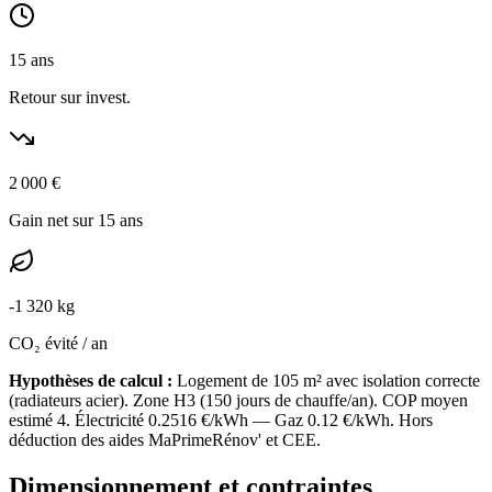
15
ans
Retour sur invest.
2 000
€
Gain net sur 15 ans
-
1 320
kg
CO₂ évité / an
Hypothèses de calcul :
Logement de
105
m² avec isolation
correcte
(
radiateurs acier
). Zone
H3
(
150
jours de chauffe/an). COP moyen
estimé
4
. Électricité
0.2516
€/kWh — Gaz
0.12
€/kWh. Hors
déduction des aides MaPrimeRénov' et CEE.
Dimensionnement et contraintes