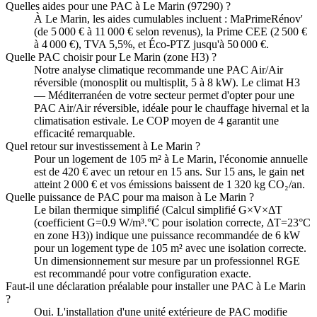
Quelles aides pour une PAC à Le Marin (97290) ?
À Le Marin, les aides cumulables incluent : MaPrimeRénov'
(de 5 000 € à 11 000 € selon revenus), la Prime CEE (2 500 €
à 4 000 €), TVA 5,5%, et Éco-PTZ jusqu'à 50 000 €.
Quelle PAC choisir pour Le Marin (zone H3) ?
Notre analyse climatique recommande une PAC Air/Air
réversible (monosplit ou multisplit, 5 à 8 kW). Le climat H3
— Méditerranéen de votre secteur permet d'opter pour une
PAC Air/Air réversible, idéale pour le chauffage hivernal et la
climatisation estivale. Le COP moyen de 4 garantit une
efficacité remarquable.
Quel retour sur investissement à Le Marin ?
Pour un logement de 105 m² à Le Marin, l'économie annuelle
est de 420 € avec un retour en 15 ans. Sur 15 ans, le gain net
atteint 2 000 € et vos émissions baissent de 1 320 kg CO₂/an.
Quelle puissance de PAC pour ma maison à Le Marin ?
Le bilan thermique simplifié (Calcul simplifié G×V×ΔT
(coefficient G=0.9 W/m³.°C pour isolation correcte, ΔT=23°C
en zone H3)) indique une puissance recommandée de 6 kW
pour un logement type de 105 m² avec une isolation correcte.
Un dimensionnement sur mesure par un professionnel RGE
est recommandé pour votre configuration exacte.
Faut-il une déclaration préalable pour installer une PAC à Le Marin
?
Oui. L'installation d'une unité extérieure de PAC modifie