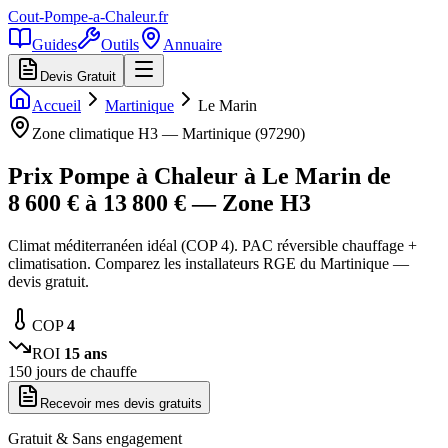
Cout-Pompe-a-Chaleur
.fr
Guides
Outils
Annuaire
Devis Gratuit
Accueil
Martinique
Le Marin
Zone climatique
H3
—
Martinique
(
97290
)
Prix Pompe à Chaleur à
Le Marin
de
8 600
€ à
13 800
€ — Zone
H3
Climat méditerranéen idéal (COP 4). PAC réversible chauffage +
climatisation. Comparez les installateurs RGE du Martinique —
devis gratuit.
COP
4
ROI
15
ans
150
jours de chauffe
Recevoir mes devis gratuits
Gratuit & Sans engagement