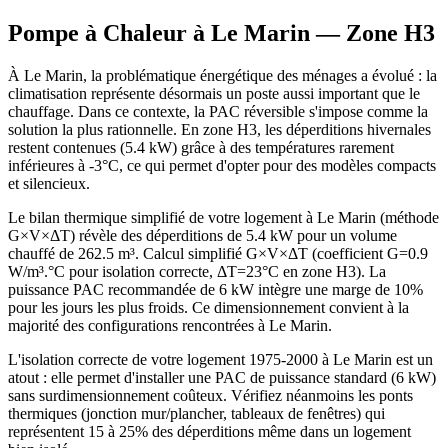
Pompe à Chaleur à
Le Marin
— Zone
H3
À Le Marin, la problématique énergétique des ménages a évolué : la
climatisation représente désormais un poste aussi important que le
chauffage. Dans ce contexte, la PAC réversible s'impose comme la
solution la plus rationnelle. En zone H3, les déperditions hivernales
restent contenues (5.4 kW) grâce à des températures rarement
inférieures à -3°C, ce qui permet d'opter pour des modèles compacts
et silencieux.
Le bilan thermique simplifié de votre logement à Le Marin (méthode
G×V×ΔT) révèle des déperditions de 5.4 kW pour un volume
chauffé de 262.5 m³. Calcul simplifié G×V×ΔT (coefficient G=0.9
W/m³.°C pour isolation correcte, ΔT=23°C en zone H3). La
puissance PAC recommandée de 6 kW intègre une marge de 10%
pour les jours les plus froids. Ce dimensionnement convient à la
majorité des configurations rencontrées à Le Marin.
L'isolation correcte de votre logement 1975-2000 à Le Marin est un
atout : elle permet d'installer une PAC de puissance standard (6 kW)
sans surdimensionnement coûteux. Vérifiez néanmoins les ponts
thermiques (jonction mur/plancher, tableaux de fenêtres) qui
représentent 15 à 25% des déperditions même dans un logement