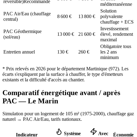
réversible)
Recommandé
méditerranéenne
Solution
PAC Air/Eau (chauffage
8 600
€
13 800
€
polyvalente
central)
chauffage + ECS
Investissement
PAC Géothermique
13 000
€
21 600
€
élevé, rendement
(sol/eau)
maximal
Obligatoire tous
Entretien annuel
130
€
260
€
les 2 ans
minimum
* Prix relevés en
2026
pour le département
Martinique
(
972
). Les
écarts s'expliquent par la surface à chauffer, le type d'émetteurs
existants et la difficulté d'accès au chantier.
Comparatif énergétique avant / après
PAC —
Le Marin
Simulation pour un logement de
105
m² (
1975-2000
), chauffage
gaz
naturel
→ PAC Air/Eau,
tarifs nationaux
.
Système
Avec
Indicateur
Économie