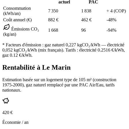
actuel
PAC
Consommation
7 350
1 838
÷
4
(COP)
(kWh/an)
Coût annuel (€)
882
€
462
€
-
48
%
Émissions CO₂
1 668
96
-
94
%
(kg/an)
* Facteurs d'émission :
gaz naturel 0,227
kgCO₂/kWh — électricité
0,052 kgCO₂/kWh (mix français). Tarifs : électricité
0.2516
€/kWh,
gaz
0.12
€/kWh.
Rentabilité à
Le Marin
Estimation basée sur un logement type de
105
m² (construction
1975-2000
),
gaz naturel
remplacé par une PAC Air/Eau,
tarifs
nationaux
.
420
€
Économie / an