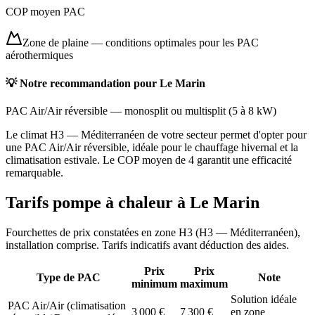
COP moyen PAC
Zone de plaine
—
conditions optimales pour les PAC
aérothermiques
💡 Notre recommandation pour
Le Marin
PAC Air/Air réversible
—
monosplit ou multisplit
(
5 à 8 kW
)
Le climat H3 — Méditerranéen de votre secteur permet d'opter pour
une PAC Air/Air réversible, idéale pour le chauffage hivernal et la
climatisation estivale. Le COP moyen de 4 garantit une efficacité
remarquable.
Tarifs pompe à chaleur à
Le Marin
Fourchettes de prix constatées en zone
H3
(
H3 — Méditerranéen
),
installation comprise. Tarifs indicatifs avant déduction des aides.
Prix
Prix
Type de PAC
Note
minimum
maximum
Solution idéale
PAC Air/Air (climatisation
3 000
€
7 300
€
en zone