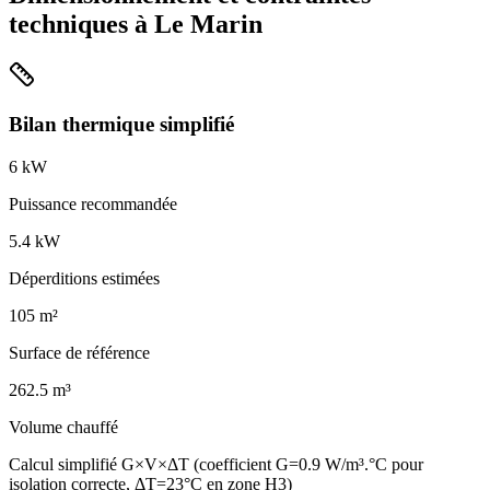
techniques à
Le Marin
Bilan thermique simplifié
6
kW
Puissance recommandée
5.4
kW
Déperditions estimées
105
m²
Surface de référence
262.5
m³
Volume chauffé
Calcul simplifié G×V×ΔT (coefficient G=0.9 W/m³.°C pour
isolation correcte, ΔT=23°C en zone H3)