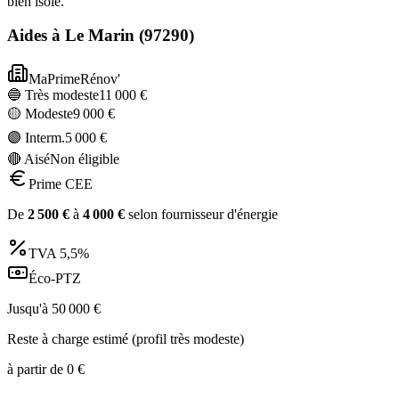
bien isolé.
Aides à
Le Marin
(
97290
)
MaPrimeRénov'
🔵 Très modeste
11 000
€
🟡 Modeste
9 000
€
🟣 Interm.
5 000
€
🔴 Aisé
Non éligible
Prime CEE
De
2 500
€
à
4 000
€
selon fournisseur d'énergie
TVA
5,5%
Éco-PTZ
Jusqu'à
50 000
€
Reste à charge estimé (profil très modeste)
à partir de
0
€