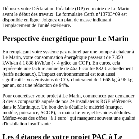
Déposez votre Déclaration Préalable (DP) en mairie de Le Marin
avant le début des travaux. Le formulaire Cerfa n°13703*09 est
disponible en ligne. Joignez un plan de masse indiquant
l'emplacement de l'unité extérieure.
Perspective énergétique pour
Le Marin
En remplaçant votre système gaz naturel par une pompe à chaleur à
Le Marin, votre consommation énergétique passerait de 7 350
kWh/an à 1 838 kWh/an (÷ 4 grâce au COP). En euros, cela
représente une facture annuelle de 462 € contre 882 € actuellement
(tarifs nationaux). L'impact environnemental est tout aussi
significatif : vos émissions de CO₂ chuteraient de 1 668 kg à 96 kg
par an, soit une réduction de 94%.
Pour concrétiser votre projet à Le Marin, commencez par demander
3 devis comparatifs auprès de nos 2+ installateurs RGE référencés
dans le Martinique. Un bon devis détaille le matériel (marque,
modèle, puissance, SCOP), la main-d'œuvre, et les aides déduites.
Méfiez-vous des offres "à 1 euro" qui masquent souvent une qualité
d'installation insuffisante.
Les 4 étapes de votre projet PAC à
Le