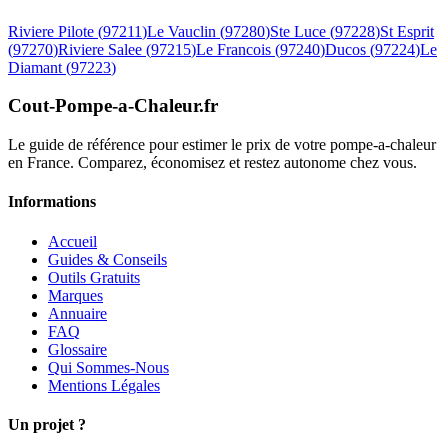
Riviere Pilote
(
97211
)
Le Vauclin
(
97280
)
Ste Luce
(
97228
)
St Esprit
(
97270
)
Riviere Salee
(
97215
)
Le Francois
(
97240
)
Ducos
(
97224
)
Le
Diamant
(
97223
)
Cout-Pompe-a-Chaleur
.fr
Le guide de référence pour estimer le prix de votre pompe-a-chaleur
en France. Comparez, économisez et restez autonome chez vous.
Informations
Accueil
Guides & Conseils
Outils Gratuits
Marques
Annuaire
FAQ
Glossaire
Qui Sommes-Nous
Mentions Légales
Un projet ?