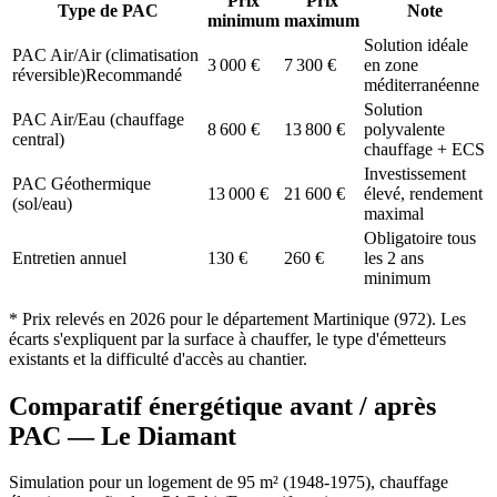
Prix
Prix
Type de PAC
Note
minimum
maximum
Solution idéale
PAC Air/Air (climatisation
3 000
€
7 300
€
en zone
réversible)
Recommandé
méditerranéenne
Solution
PAC Air/Eau (chauffage
8 600
€
13 800
€
polyvalente
central)
chauffage + ECS
Investissement
PAC Géothermique
13 000
€
21 600
€
élevé, rendement
(sol/eau)
maximal
Obligatoire tous
Entretien annuel
130
€
260
€
les 2 ans
minimum
* Prix relevés en
2026
pour le département
Martinique
(
972
). Les
écarts s'expliquent par la surface à chauffer, le type d'émetteurs
existants et la difficulté d'accès au chantier.
Comparatif énergétique avant / après
PAC —
Le Diamant
Simulation pour un logement de
95
m² (
1948-1975
), chauffage