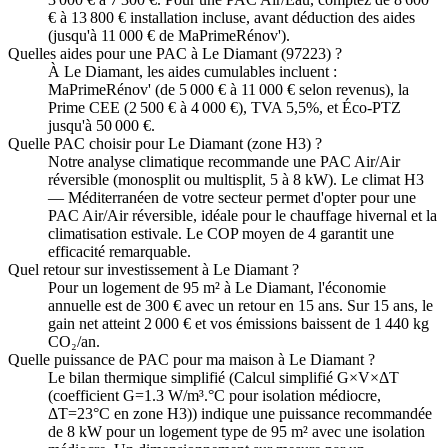
€ à 13 800 € installation incluse, avant déduction des aides
(jusqu'à 11 000 € de MaPrimeRénov').
Quelles aides pour une PAC à Le Diamant (97223) ?
À Le Diamant, les aides cumulables incluent :
MaPrimeRénov' (de 5 000 € à 11 000 € selon revenus), la
Prime CEE (2 500 € à 4 000 €), TVA 5,5%, et Éco-PTZ
jusqu'à 50 000 €.
Quelle PAC choisir pour Le Diamant (zone H3) ?
Notre analyse climatique recommande une PAC Air/Air
réversible (monosplit ou multisplit, 5 à 8 kW). Le climat H3
— Méditerranéen de votre secteur permet d'opter pour une
PAC Air/Air réversible, idéale pour le chauffage hivernal et la
climatisation estivale. Le COP moyen de 4 garantit une
efficacité remarquable.
Quel retour sur investissement à Le Diamant ?
Pour un logement de 95 m² à Le Diamant, l'économie
annuelle est de 300 € avec un retour en 15 ans. Sur 15 ans, le
gain net atteint 2 000 € et vos émissions baissent de 1 440 kg
CO₂/an.
Quelle puissance de PAC pour ma maison à Le Diamant ?
Le bilan thermique simplifié (Calcul simplifié G×V×ΔT
(coefficient G=1.3 W/m³.°C pour isolation médiocre,
ΔT=23°C en zone H3)) indique une puissance recommandée
de 8 kW pour un logement type de 95 m² avec une isolation