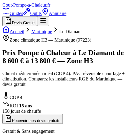
Cout-Pompe-a-Chaleur
.fr
Guides
Outils
Annuaire
Devis Gratuit
Accueil
Martinique
Le Diamant
Zone climatique
H3
—
Martinique
(
97223
)
Prix Pompe à Chaleur à
Le Diamant
de
8 600
€ à
13 800
€ — Zone
H3
Climat méditerranéen idéal (COP 4). PAC réversible chauffage +
climatisation. Comparez les installateurs RGE du Martinique —
devis gratuit.
COP
4
ROI
15
ans
150
jours de chauffe
Recevoir mes devis gratuits
Gratuit & Sans engagement