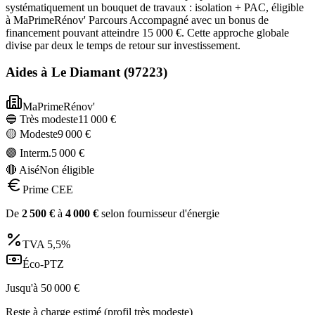
systématiquement un bouquet de travaux : isolation + PAC, éligible
à MaPrimeRénov' Parcours Accompagné avec un bonus de
financement pouvant atteindre 15 000 €. Cette approche globale
divise par deux le temps de retour sur investissement.
Aides à
Le Diamant
(
97223
)
MaPrimeRénov'
🔵 Très modeste
11 000
€
🟡 Modeste
9 000
€
🟣 Interm.
5 000
€
🔴 Aisé
Non éligible
Prime CEE
De
2 500
€
à
4 000
€
selon fournisseur d'énergie
TVA
5,5%
Éco-PTZ
Jusqu'à
50 000
€
Reste à charge estimé (profil très modeste)