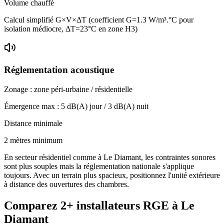
Volume chauffé
Calcul simplifié G×V×ΔT (coefficient G=1.3 W/m³.°C pour
isolation médiocre, ΔT=23°C en zone H3)
Réglementation acoustique
Zonage :
zone péri-urbaine / résidentielle
Émergence max :
5
dB(A) jour /
3
dB(A) nuit
Distance minimale
2 mètres minimum
En secteur résidentiel comme à Le Diamant, les contraintes sonores
sont plus souples mais la réglementation nationale s'applique
toujours. Avec un terrain plus spacieux, positionnez l'unité extérieure
à distance des ouvertures des chambres.
Comparez
2+
installateurs RGE à
Le
Diamant