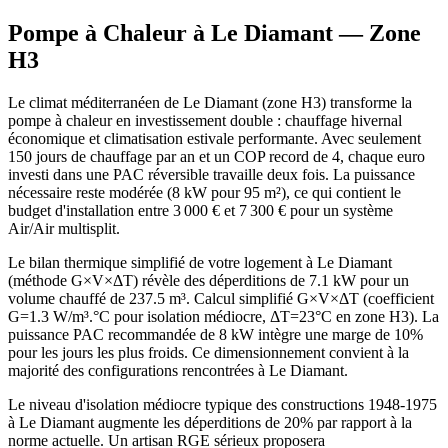
Pompe à Chaleur à
Le Diamant
— Zone
H3
Le climat méditerranéen de Le Diamant (zone H3) transforme la
pompe à chaleur en investissement double : chauffage hivernal
économique et climatisation estivale performante. Avec seulement
150 jours de chauffage par an et un COP record de 4, chaque euro
investi dans une PAC réversible travaille deux fois. La puissance
nécessaire reste modérée (8 kW pour 95 m²), ce qui contient le
budget d'installation entre 3 000 € et 7 300 € pour un système
Air/Air multisplit.
Le bilan thermique simplifié de votre logement à Le Diamant
(méthode G×V×ΔT) révèle des déperditions de 7.1 kW pour un
volume chauffé de 237.5 m³. Calcul simplifié G×V×ΔT (coefficient
G=1.3 W/m³.°C pour isolation médiocre, ΔT=23°C en zone H3). La
puissance PAC recommandée de 8 kW intègre une marge de 10%
pour les jours les plus froids. Ce dimensionnement convient à la
majorité des configurations rencontrées à Le Diamant.
Le niveau d'isolation médiocre typique des constructions 1948-1975
à Le Diamant augmente les déperditions de 20% par rapport à la
norme actuelle. Un artisan RGE sérieux proposera