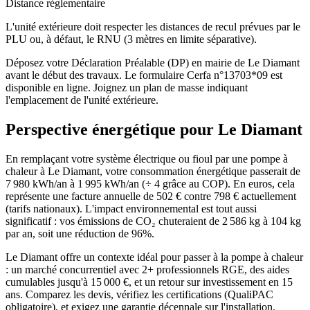
Distance réglementaire
L'unité extérieure doit respecter les distances de recul prévues par le
PLU ou, à défaut, le RNU (3 mètres en limite séparative).
Déposez votre Déclaration Préalable (DP) en mairie de Le Diamant
avant le début des travaux. Le formulaire Cerfa n°13703*09 est
disponible en ligne. Joignez un plan de masse indiquant
l'emplacement de l'unité extérieure.
Perspective énergétique pour
Le Diamant
En remplaçant votre système électrique ou fioul par une pompe à
chaleur à Le Diamant, votre consommation énergétique passerait de
7 980 kWh/an à 1 995 kWh/an (÷ 4 grâce au COP). En euros, cela
représente une facture annuelle de 502 € contre 798 € actuellement
(tarifs nationaux). L'impact environnemental est tout aussi
significatif : vos émissions de CO₂ chuteraient de 2 586 kg à 104 kg
par an, soit une réduction de 96%.
Le Diamant offre un contexte idéal pour passer à la pompe à chaleur
: un marché concurrentiel avec 2+ professionnels RGE, des aides
cumulables jusqu'à 15 000 €, et un retour sur investissement en 15
ans. Comparez les devis, vérifiez les certifications (QualiPAC
obligatoire), et exigez une garantie décennale sur l'installation.