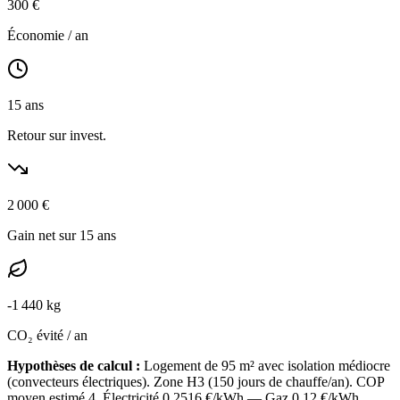
300
€
Économie / an
15
ans
Retour sur invest.
2 000
€
Gain net sur 15 ans
-
1 440
kg
CO₂ évité / an
Hypothèses de calcul :
Logement de
95
m² avec isolation
médiocre
(
convecteurs électriques
). Zone
H3
(
150
jours de chauffe/an). COP
moyen estimé
4
. Électricité
0.2516
€/kWh — Gaz
0.12
€/kWh.