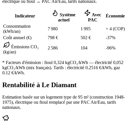
électrique ou fioul
→ PAC Air/Eau,
tarifs nationaux
.
Système
Avec
Indicateur
Économie
actuel
PAC
Consommation
7 980
1 995
÷
4
(COP)
(kWh/an)
Coût annuel (€)
798
€
502
€
-
37
%
Émissions CO₂
2 586
104
-
96
%
(kg/an)
* Facteurs d'émission :
fioul 0,324
kgCO₂/kWh — électricité 0,052
kgCO₂/kWh (mix français). Tarifs : électricité
0.2516
€/kWh, gaz
0.12
€/kWh.
Rentabilité à
Le Diamant
Estimation basée sur un logement type de
95
m² (construction
1948-
1975
),
électrique ou fioul
remplacé par une PAC Air/Eau,
tarifs
nationaux
.