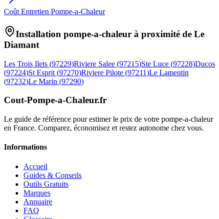
Coût Entretien Pompe-a-Chaleur
Installation pompe-a-chaleur à proximité de
Le
Diamant
Les Trois Ilets
(
97229
)
Riviere Salee
(
97215
)
Ste Luce
(
97228
)
Ducos
(
97224
)
St Esprit
(
97270
)
Riviere Pilote
(
97211
)
Le Lamentin
(
97232
)
Le Marin
(
97290
)
Cout-Pompe-a-Chaleur
.fr
Le guide de référence pour estimer le prix de votre pompe-a-chaleur
en France. Comparez, économisez et restez autonome chez vous.
Informations
Accueil
Guides & Conseils
Outils Gratuits
Marques
Annuaire
FAQ