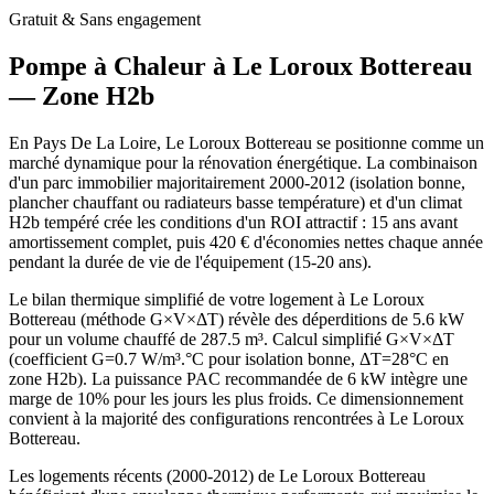
Gratuit & Sans engagement
Pompe à Chaleur à
Le Loroux Bottereau
— Zone
H2b
En Pays De La Loire, Le Loroux Bottereau se positionne comme un
marché dynamique pour la rénovation énergétique. La combinaison
d'un parc immobilier majoritairement 2000-2012 (isolation bonne,
plancher chauffant ou radiateurs basse température) et d'un climat
H2b tempéré crée les conditions d'un ROI attractif : 15 ans avant
amortissement complet, puis 420 € d'économies nettes chaque année
pendant la durée de vie de l'équipement (15-20 ans).
Le bilan thermique simplifié de votre logement à Le Loroux
Bottereau (méthode G×V×ΔT) révèle des déperditions de 5.6 kW
pour un volume chauffé de 287.5 m³. Calcul simplifié G×V×ΔT
(coefficient G=0.7 W/m³.°C pour isolation bonne, ΔT=28°C en
zone H2b). La puissance PAC recommandée de 6 kW intègre une
marge de 10% pour les jours les plus froids. Ce dimensionnement
convient à la majorité des configurations rencontrées à Le Loroux
Bottereau.
Les logements récents (2000-2012) de Le Loroux Bottereau