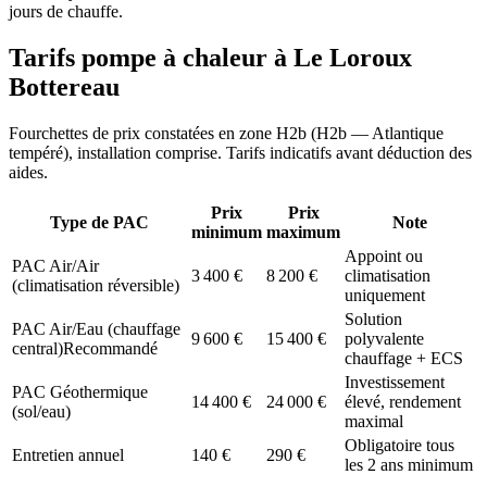
jours de chauffe.
Tarifs pompe à chaleur à
Le Loroux
Bottereau
Fourchettes de prix constatées en zone
H2b
(
H2b — Atlantique
tempéré
), installation comprise. Tarifs indicatifs avant déduction des
aides.
Prix
Prix
Type de PAC
Note
minimum
maximum
Appoint ou
PAC Air/Air
3 400
€
8 200
€
climatisation
(climatisation réversible)
uniquement
Solution
PAC Air/Eau (chauffage
9 600
€
15 400
€
polyvalente
central)
Recommandé
chauffage + ECS
Investissement
PAC Géothermique
14 400
€
24 000
€
élevé, rendement
(sol/eau)
maximal
Obligatoire tous
Entretien annuel
140
€
290
€
les 2 ans minimum