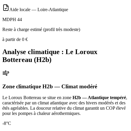
Aide locale —
Loire-Atlantique
MDPH 44
Reste à charge estimé (profil très modeste)
à partir de
0
€
Analyse climatique :
Le Loroux
Bottereau
(
H2b
)
Zone climatique
H2b
— Climat
modéré
Le Loroux Bottereau
se situe en zone
H2b — Atlantique tempéré
,
caractérisée par un
climat atlantique avec des hivers modérés et des
étés agréables. La douceur relative du climat garantit un COP élevé
pour les pompes à chaleur aérothermiques
.
-8
°C