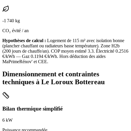
-
1 740
kg
CO₂ évité / an
Hypothèses de calcul :
Logement de
115
m² avec isolation
bonne
(
plancher chauffant ou radiateurs basse température
). Zone
H2b
(
200
jours de chauffe/an). COP moyen estimé
3.3
. Électricité
0.2516
€/kWh — Gaz
0.1194
€/kWh. Hors déduction des aides
MaPrimeRénov' et CEE.
Dimensionnement et contraintes
techniques à
Le Loroux Bottereau
Bilan thermique simplifié
6
kW
Puissance recommandée