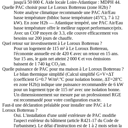
jusqu'à 50 000 €. Aide locale Loire-Atlantique : MDPH 44.
Quelle PAC choisir pour Le Loroux Bottereau (zone H2b) ?
Notre analyse climatique recommande une PAC Air/Eau
basse température (bibloc basse température (45°C), 7 à 12
kW). En zone H2b — Atlantique tempéré, une PAC Air/Eau
basse température offre le meilleur rapport performance/prix.
Avec un COP moyen de 3.3, elle couvre efficacement vos
besoins sur 200 jours de chauffe.
Quel retour sur investissement à Le Loroux Bottereau ?
Pour un logement de 115 m² à Le Loroux Bottereau,
l'économie annuelle est de 420 € avec un retour en 15 ans.
Sur 15 ans, le gain net atteint 2 000 € et vos émissions
baissent de 1 740 kg CO₂/an.
Quelle puissance de PAC pour ma maison à Le Loroux Bottereau ?
Le bilan thermique simplifié (Calcul simplifié G×V×ΔT
(coefficient G=0.7 W/m³.°C pour isolation bonne, ΔT=28°C
en zone H2b)) indique une puissance recommandée de 6 kW
pour un logement type de 115 m² avec une isolation bonne.
Un dimensionnement sur mesure par un professionnel RGE
est recommandé pour votre configuration exacte.
Faut-il une déclaration préalable pour installer une PAC à Le
Loroux Bottereau ?
Oui. L'installation d'une unité extérieure de PAC modifie
l'aspect extérieur du bâtiment (article R421-17 du Code de
l'urbanisme). Le délai d'instruction est de 1 à 2 mois selon la