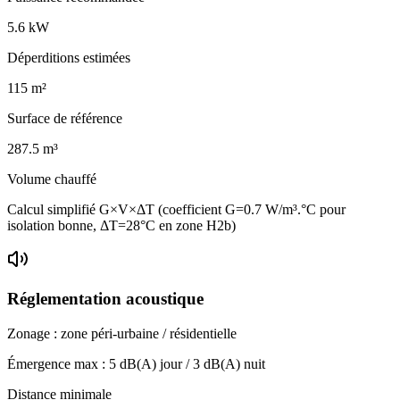
5.6
kW
Déperditions estimées
115
m²
Surface de référence
287.5
m³
Volume chauffé
Calcul simplifié G×V×ΔT (coefficient G=0.7 W/m³.°C pour
isolation bonne, ΔT=28°C en zone H2b)
Réglementation acoustique
Zonage :
zone péri-urbaine / résidentielle
Émergence max :
5
dB(A) jour /
3
dB(A) nuit
Distance minimale