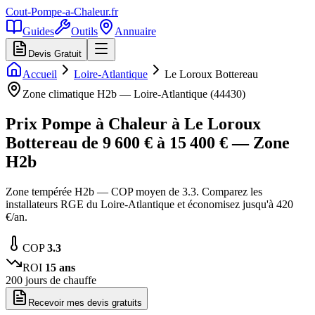
Cout-Pompe-a-Chaleur
.fr
Guides
Outils
Annuaire
Devis Gratuit
Accueil
Loire-Atlantique
Le Loroux Bottereau
Zone climatique
H2b
—
Loire-Atlantique
(
44430
)
Prix Pompe à Chaleur à
Le Loroux
Bottereau
de
9 600
€ à
15 400
€ — Zone
H2b
Zone tempérée H2b — COP moyen de 3.3. Comparez les
installateurs RGE du Loire-Atlantique et économisez jusqu'à 420
€/an.
COP
3.3
ROI
15
ans
200
jours de chauffe
Recevoir mes devis gratuits