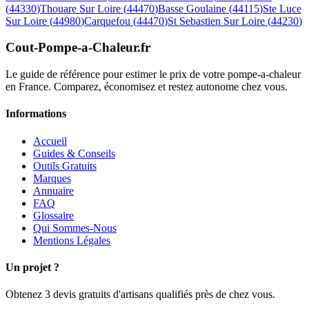
(
44330
)
Thouare Sur Loire
(
44470
)
Basse Goulaine
(
44115
)
Ste Luce
Sur Loire
(
44980
)
Carquefou
(
44470
)
St Sebastien Sur Loire
(
44230
)
Cout-Pompe-a-Chaleur
.fr
Le guide de référence pour estimer le prix de votre pompe-a-chaleur
en France. Comparez, économisez et restez autonome chez vous.
Informations
Accueil
Guides & Conseils
Outils Gratuits
Marques
Annuaire
FAQ
Glossaire
Qui Sommes-Nous
Mentions Légales
Un projet ?
Obtenez 3 devis gratuits d'artisans qualifiés près de chez vous.