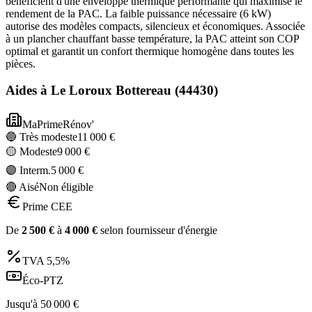
bénéficient d'une enveloppe thermique performante qui maximise le
rendement de la PAC. La faible puissance nécessaire (6 kW)
autorise des modèles compacts, silencieux et économiques. Associée
à un plancher chauffant basse température, la PAC atteint son COP
optimal et garantit un confort thermique homogène dans toutes les
pièces.
Aides à
Le Loroux Bottereau
(
44430
)
MaPrimeRénov'
🔵 Très modeste
11 000
€
🟡 Modeste
9 000
€
🟣 Interm.
5 000
€
🔴 Aisé
Non éligible
Prime CEE
De
2 500
€
à
4 000
€
selon fournisseur d'énergie
TVA
5,5%
Éco-PTZ
Jusqu'à
50 000
€