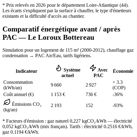
* Prix relevés en
2026
pour le département
Loire-Atlantique
(
44
).
Les écarts s'expliquent par la surface à chauffer, le type d'émetteurs
existants et la difficulté d'accès au chantier.
Comparatif énergétique avant / après
PAC —
Le Loroux Bottereau
Simulation pour un logement de
115
m² (
2000-2012
), chauffage
gaz
condensation
→ PAC Air/Eau,
tarifs ligériens
.
Système
Avec
Indicateur
Économie
actuel
PAC
Consommation
÷
3.3
9 660
2 927
(kWh/an)
(COP)
Coût annuel (€)
1 153
€
736
€
-
36
%
Émissions CO₂
2 193
152
-
93
%
(kg/an)
* Facteurs d'émission :
gaz naturel 0,227
kgCO₂/kWh — électricité
0,052 kgCO₂/kWh (mix français). Tarifs : électricité
0.2516
€/kWh,
gaz
0.1194
€/kWh.