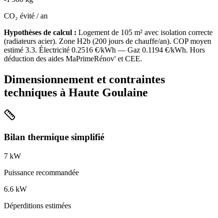
CO₂ évité / an
Hypothèses de calcul :
Logement de
105
m² avec isolation
correcte
(
radiateurs acier
). Zone
H2b
(
200
jours de chauffe/an). COP moyen
estimé
3.3
. Électricité
0.2516
€/kWh — Gaz
0.1194
€/kWh. Hors
déduction des aides MaPrimeRénov' et CEE.
Dimensionnement et contraintes
techniques à
Haute Goulaine
Bilan thermique simplifié
7
kW
Puissance recommandée
6.6
kW
Déperditions estimées