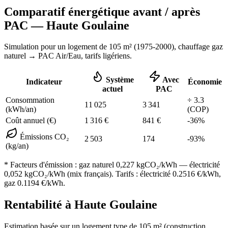
Comparatif énergétique avant / après
PAC —
Haute Goulaine
Simulation pour un logement de
105
m² (
1975-2000
), chauffage
gaz
naturel
→ PAC Air/Eau,
tarifs ligériens
.
Système
Avec
Indicateur
Économie
actuel
PAC
Consommation
÷
3.3
11 025
3 341
(kWh/an)
(COP)
Coût annuel (€)
1 316
€
841
€
-
36
%
Émissions CO₂
2 503
174
-
93
%
(kg/an)
* Facteurs d'émission :
gaz naturel 0,227
kgCO₂/kWh — électricité
0,052 kgCO₂/kWh (mix français). Tarifs : électricité
0.2516
€/kWh,
gaz
0.1194
€/kWh.
Rentabilité à
Haute Goulaine
Estimation basée sur un logement type de
105
m² (construction