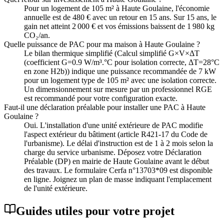
Pour un logement de 105 m² à Haute Goulaine, l'économie
annuelle est de 480 € avec un retour en 15 ans. Sur 15 ans, le
gain net atteint 2 000 € et vos émissions baissent de 1 980 kg
CO₂/an.
Quelle puissance de PAC pour ma maison à Haute Goulaine ?
Le bilan thermique simplifié (Calcul simplifié G×V×ΔT
(coefficient G=0.9 W/m³.°C pour isolation correcte, ΔT=28°C
en zone H2b)) indique une puissance recommandée de 7 kW
pour un logement type de 105 m² avec une isolation correcte.
Un dimensionnement sur mesure par un professionnel RGE
est recommandé pour votre configuration exacte.
Faut-il une déclaration préalable pour installer une PAC à Haute
Goulaine ?
Oui. L'installation d'une unité extérieure de PAC modifie
l'aspect extérieur du bâtiment (article R421-17 du Code de
l'urbanisme). Le délai d'instruction est de 1 à 2 mois selon la
charge du service urbanisme. Déposez votre Déclaration
Préalable (DP) en mairie de Haute Goulaine avant le début
des travaux. Le formulaire Cerfa n°13703*09 est disponible
en ligne. Joignez un plan de masse indiquant l'emplacement
de l'unité extérieure.
Guides utiles pour votre projet