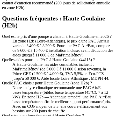
contrat d'entretien recommandé (200 jours de sollicitation annuelle
en zone H2b).
Questions fréquentes :
Haute Goulaine
(
H2b
)
Quel est le prix d'une pompe à chaleur à Haute Goulaine en 2026 ?
En zone H2b (Loire-Atlantique), le prix d'une PAC Air/Air
varie de 3 400 € à 8 200 €. Pour une PAC Air/Eau, comptez
de 9 600 € à 15 400 € installation incluse, avant déduction des
aides (jusqu'à 11 000 € de MaPrimeRénov').
Quelles aides pour une PAC à Haute Goulaine (44115) ?
À Haute Goulaine, les aides cumulables incluent :
MaPrimeRénov' (de 5 000 € à 11 000 € selon revenus), la
Prime CEE (2 500 € à 4 000 €), TVA 5,5%, et Éco-PTZ
jusqu'à 50 000 €. Aide locale Loire-Atlantique : MDPH 44.
Quelle PAC choisir pour Haute Goulaine (zone H2b) ?
Notre analyse climatique recommande une PAC Air/Eau
basse température (bibloc basse température (45°C), 7 à 12
kW). En zone H2b — Atlantique tempéré, une PAC Air/Eau
basse température offre le meilleur rapport performance/prix.
Avec un COP moyen de 3.3, elle couvre efficacement vos
besoins sur 200 jours de chauffe.
Quel retour sur investissement à Haute Goulaine ?