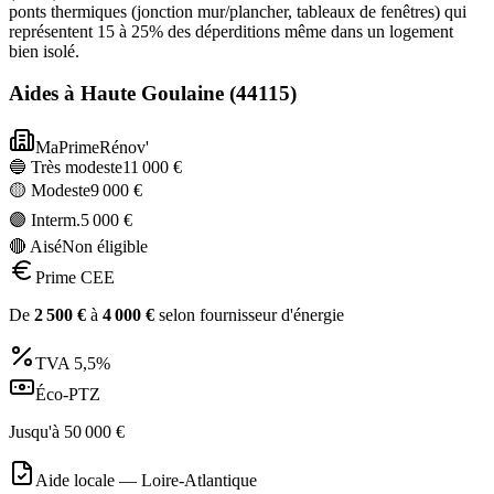
ponts thermiques (jonction mur/plancher, tableaux de fenêtres) qui
représentent 15 à 25% des déperditions même dans un logement
bien isolé.
Aides à
Haute Goulaine
(
44115
)
MaPrimeRénov'
🔵 Très modeste
11 000
€
🟡 Modeste
9 000
€
🟣 Interm.
5 000
€
🔴 Aisé
Non éligible
Prime CEE
De
2 500
€
à
4 000
€
selon fournisseur d'énergie
TVA
5,5%
Éco-PTZ
Jusqu'à
50 000
€
Aide locale —
Loire-Atlantique