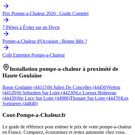
Prix Pompe-a-Chaleur 2026 : Guide Complet
7 Pièges à Éviter sur un Devis
Pompe-a-Chaleur d'Occasion : Bonne Idée ?
Coût Entretien Pompe-a-Chaleur
Installation pompe-a-chaleur à proximité de
Haute Goulaine
Basse Goulaine
(
44115
)
St Julien De Concelles
(
44450
)
Vertou
(
44120
)
St Sebastien Sur Loire
(
44230
)
Le Loroux Bottereau
(
44430
)
Ste Luce Sur Loire
(
44980
)
Thouare Sur Loire
(
44470
)
Les
Sorinieres
(
44840
)
Cout-Pompe-a-Chaleur
.fr
Le guide de référence pour estimer le prix de votre pompe-a-chaleur
en France. Comparez, économisez et restez autonome chez vous.