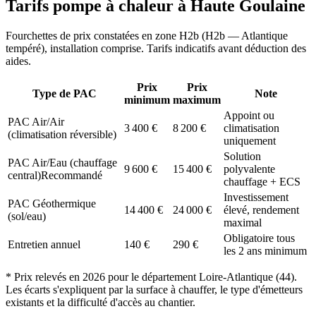
Tarifs pompe à chaleur à
Haute Goulaine
Fourchettes de prix constatées en zone
H2b
(
H2b — Atlantique
tempéré
), installation comprise. Tarifs indicatifs avant déduction des
aides.
Prix
Prix
Type de PAC
Note
minimum
maximum
Appoint ou
PAC Air/Air
3 400
€
8 200
€
climatisation
(climatisation réversible)
uniquement
Solution
PAC Air/Eau (chauffage
9 600
€
15 400
€
polyvalente
central)
Recommandé
chauffage + ECS
Investissement
PAC Géothermique
14 400
€
24 000
€
élevé, rendement
(sol/eau)
maximal
Obligatoire tous
Entretien annuel
140
€
290
€
les 2 ans minimum
* Prix relevés en
2026
pour le département
Loire-Atlantique
(
44
).
Les écarts s'expliquent par la surface à chauffer, le type d'émetteurs
existants et la difficulté d'accès au chantier.