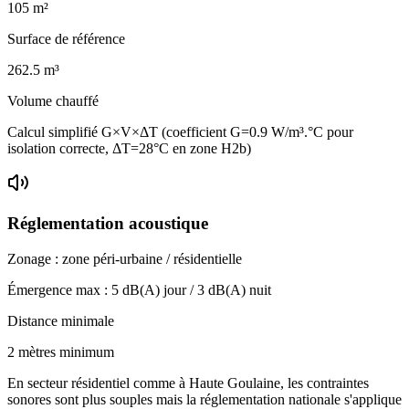
105
m²
Surface de référence
262.5
m³
Volume chauffé
Calcul simplifié G×V×ΔT (coefficient G=0.9 W/m³.°C pour
isolation correcte, ΔT=28°C en zone H2b)
Réglementation acoustique
Zonage :
zone péri-urbaine / résidentielle
Émergence max :
5
dB(A) jour /
3
dB(A) nuit
Distance minimale
2 mètres minimum
En secteur résidentiel comme à Haute Goulaine, les contraintes
sonores sont plus souples mais la réglementation nationale s'applique