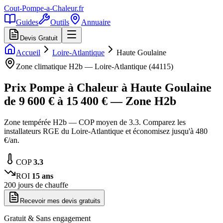
Cout-Pompe-a-Chaleur
.fr
Guides
Outils
Annuaire
Devis Gratuit
Accueil
Loire-Atlantique
Haute Goulaine
Zone climatique
H2b
—
Loire-Atlantique
(
44115
)
Prix Pompe à Chaleur à
Haute Goulaine
de
9 600
€ à
15 400
€ — Zone
H2b
Zone tempérée H2b — COP moyen de 3.3. Comparez les
installateurs RGE du Loire-Atlantique et économisez jusqu'à 480
€/an.
COP
3.3
ROI
15
ans
200
jours de chauffe
Recevoir mes devis gratuits
Gratuit & Sans engagement