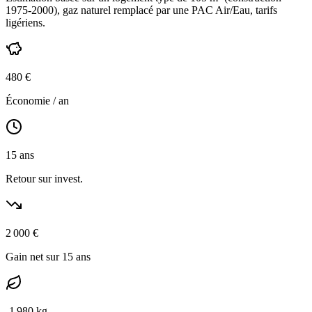
1975-2000
),
gaz naturel
remplacé par une PAC Air/Eau,
tarifs
ligériens
.
480
€
Économie / an
15
ans
Retour sur invest.
2 000
€
Gain net sur 15 ans
-
1 980
kg