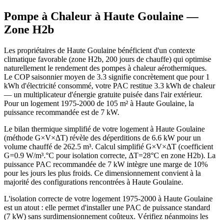
Pompe à Chaleur à
Haute Goulaine
—
Zone
H2b
Les propriétaires de Haute Goulaine bénéficient d'un contexte
climatique favorable (zone H2b, 200 jours de chauffe) qui optimise
naturellement le rendement des pompes à chaleur aérothermiques.
Le COP saisonnier moyen de 3.3 signifie concrètement que pour 1
kWh d'électricité consommé, votre PAC restitue 3.3 kWh de chaleur
— un multiplicateur d'énergie gratuite puisée dans l'air extérieur.
Pour un logement 1975-2000 de 105 m² à Haute Goulaine, la
puissance recommandée est de 7 kW.
Le bilan thermique simplifié de votre logement à Haute Goulaine
(méthode G×V×ΔT) révèle des déperditions de 6.6 kW pour un
volume chauffé de 262.5 m³. Calcul simplifié G×V×ΔT (coefficient
G=0.9 W/m³.°C pour isolation correcte, ΔT=28°C en zone H2b). La
puissance PAC recommandée de 7 kW intègre une marge de 10%
pour les jours les plus froids. Ce dimensionnement convient à la
majorité des configurations rencontrées à Haute Goulaine.
L'isolation correcte de votre logement 1975-2000 à Haute Goulaine
est un atout : elle permet d'installer une PAC de puissance standard
(7 kW) sans surdimensionnement coûteux. Vérifiez néanmoins les