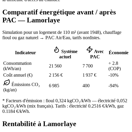
Comparatif énergétique avant / après
PAC —
Lamorlaye
Simulation pour un logement de
110
m² (
avant 1948
), chauffage
fioul ou gaz naturel
→ PAC Air/Eau,
tarifs nordistes
.
Système
Avec
Indicateur
Économie
actuel
PAC
Consommation
÷
2.8
21 560
7 700
(kWh/an)
(COP)
Coût annuel (€)
2 156
€
1 937
€
-
10
%
Émissions CO₂
6 985
400
-
94
%
(kg/an)
* Facteurs d'émission :
fioul 0,324
kgCO₂/kWh — électricité 0,052
kgCO₂/kWh (mix français). Tarifs : électricité
0.2516
€/kWh, gaz
0.1184
€/kWh.
Rentabilité à
Lamorlaye