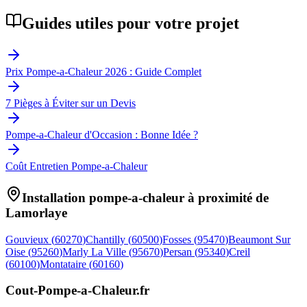
Guides utiles pour votre projet
Prix Pompe-a-Chaleur 2026 : Guide Complet
7 Pièges à Éviter sur un Devis
Pompe-a-Chaleur d'Occasion : Bonne Idée ?
Coût Entretien Pompe-a-Chaleur
Installation pompe-a-chaleur à proximité de
Lamorlaye
Gouvieux
(
60270
)
Chantilly
(
60500
)
Fosses
(
95470
)
Beaumont Sur
Oise
(
95260
)
Marly La Ville
(
95670
)
Persan
(
95340
)
Creil
(
60100
)
Montataire
(
60160
)
Cout-Pompe-a-Chaleur
.fr