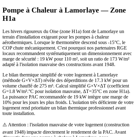
Pompe à Chaleur à
Lamorlaye
— Zone
H1a
Les hivers rigoureux du Oise (zone H1a) font de Lamorlaye un
terrain d'installation exigeant pour les pompes à chaleur
aérothermiques. Lorsque le thermomètre descend sous -15°C, le
COP chute mécaniquement. C'est pourquoi nos partenaires RGE
locaux recommandent systématiquement un dimensionnement avec
marge de sécurité : 19 kW pour 110 m², soit un ratio de 173 W/m²
adapté à l'isolation mauvaise des constructions avant 1948.
Le bilan thermique simplifié de votre logement à Lamorlaye
(méthode G×V×ΔT) révèle des déperditions de 17.3 kW pour un
volume chauffé de 275 m³. Calcul simplifié G×V×ΔT (coefficient
G=1.8 W/m³.°C pour isolation mauvaise, ΔT=35°C en zone H1a).
La puissance PAC recommandée de 19 kW intègre une marge de
10% pour les jours les plus froids. L'isolation très déficiente de votre
logement rend prioritaire un bilan thermique professionnel avant
toute installation.
⚠️ Attention : l'isolation mauvaise de votre logement (construction
avant 1948) impacte directement le rendement de la PAC. Avant