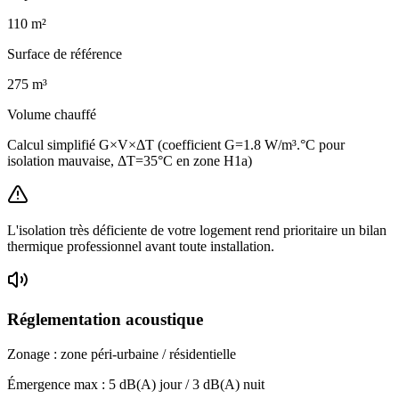
110
m²
Surface de référence
275
m³
Volume chauffé
Calcul simplifié G×V×ΔT (coefficient G=1.8 W/m³.°C pour
isolation mauvaise, ΔT=35°C en zone H1a)
L'isolation très déficiente de votre logement rend prioritaire un bilan
thermique professionnel avant toute installation.
Réglementation acoustique
Zonage :
zone péri-urbaine / résidentielle
Émergence max :
5
dB(A) jour /
3
dB(A) nuit