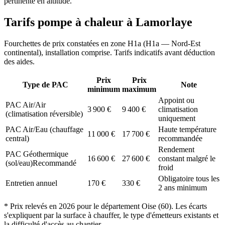
pertinente en altitude.
Tarifs pompe à chaleur à
Lamorlaye
Fourchettes de prix constatées en zone
H1a
(
H1a — Nord-Est
continental
), installation comprise. Tarifs indicatifs avant déduction
des aides.
Prix
Prix
Type de PAC
Note
minimum
maximum
Appoint ou
PAC Air/Air
3 900
€
9 400
€
climatisation
(climatisation réversible)
uniquement
PAC Air/Eau (chauffage
Haute température
11 000
€
17 700
€
central)
recommandée
Rendement
PAC Géothermique
16 600
€
27 600
€
constant malgré le
(sol/eau)
Recommandé
froid
Obligatoire tous les
Entretien annuel
170
€
330
€
2 ans minimum
* Prix relevés en
2026
pour le département
Oise
(
60
). Les écarts
s'expliquent par la surface à chauffer, le type d'émetteurs existants et
la difficulté d'accès au chantier.