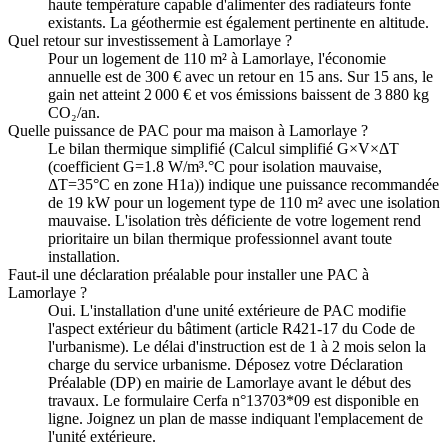
haute température capable d'alimenter des radiateurs fonte
existants. La géothermie est également pertinente en altitude.
Quel retour sur investissement à Lamorlaye ?
Pour un logement de 110 m² à Lamorlaye, l'économie
annuelle est de 300 € avec un retour en 15 ans. Sur 15 ans, le
gain net atteint 2 000 € et vos émissions baissent de 3 880 kg
CO₂/an.
Quelle puissance de PAC pour ma maison à Lamorlaye ?
Le bilan thermique simplifié (Calcul simplifié G×V×ΔT
(coefficient G=1.8 W/m³.°C pour isolation mauvaise,
ΔT=35°C en zone H1a)) indique une puissance recommandée
de 19 kW pour un logement type de 110 m² avec une isolation
mauvaise. L'isolation très déficiente de votre logement rend
prioritaire un bilan thermique professionnel avant toute
installation.
Faut-il une déclaration préalable pour installer une PAC à
Lamorlaye ?
Oui. L'installation d'une unité extérieure de PAC modifie
l'aspect extérieur du bâtiment (article R421-17 du Code de
l'urbanisme). Le délai d'instruction est de 1 à 2 mois selon la
charge du service urbanisme. Déposez votre Déclaration
Préalable (DP) en mairie de Lamorlaye avant le début des
travaux. Le formulaire Cerfa n°13703*09 est disponible en
ligne. Joignez un plan de masse indiquant l'emplacement de
l'unité extérieure.