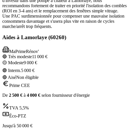
d'investir dans une pompe à chaleur à Lamorlaye, nous
recommandons fortement de traiter en priorité l'isolation des combles
(ROI en 3-4 ans) et le remplacement des fenêtres simple vitrage.
Une PAC surdimensionnée pour compenser une mauvaise isolation
consommera davantage et s'usera plus vite en raison de cycles
marche/arrêt trop fréquents.
Aides à
Lamorlaye
(
60260
)
MaPrimeRénov'
🔵 Très modeste
11 000
€
🟡 Modeste
9 000
€
🟣 Interm.
5 000
€
🔴 Aisé
Non éligible
Prime CEE
De
2 500
€
à
4 000
€
selon fournisseur d'énergie
TVA
5,5%
Éco-PTZ
Jusqu'à
50 000
€