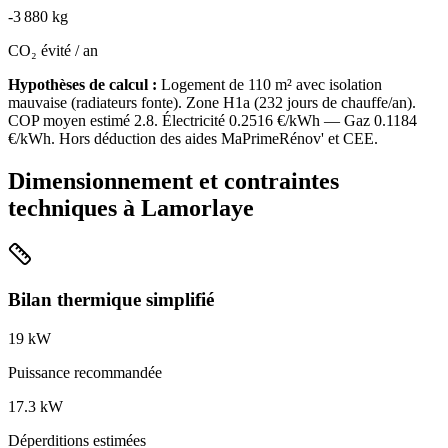
-
3 880
kg
CO₂ évité / an
Hypothèses de calcul :
Logement de
110
m² avec isolation
mauvaise
(
radiateurs fonte
). Zone
H1a
(
232
jours de chauffe/an).
COP moyen estimé
2.8
. Électricité
0.2516
€/kWh — Gaz
0.1184
€/kWh. Hors déduction des aides MaPrimeRénov' et CEE.
Dimensionnement et contraintes
techniques à
Lamorlaye
Bilan thermique simplifié
19
kW
Puissance recommandée
17.3
kW
Déperditions estimées