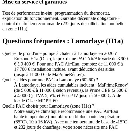
Mise en service et garanties
Test de performance in-situ, programmation du thermostat,
explication du fonctionnement. Garantie décennale obligatoire +
contrat d'entretien recommandé (232 jours de sollicitation annuelle
en zone H1a).
Questions fréquentes :
Lamorlaye
(
H1a
)
Quel est le prix d'une pompe à chaleur à Lamorlaye en 2026 ?
En zone H1a (Oise), le prix d'une PAC Air/Air varie de 3 900
€ à 9 400 €. Pour une PAC Air/Eau, comptez de 11 000 € à
17 700 € installation incluse, avant déduction des aides
(jusqu'à 11 000 € de MaPrimeRénov').
Quelles aides pour une PAC à Lamorlaye (60260) ?
À Lamorlaye, les aides cumulables incluent : MaPrimeRénov'
(de 5 000 € à 11 000 € selon revenus), la Prime CEE (2 500 €
à 4 000 €), TVA 5,5%, et Éco-PTZ jusqu'à 50 000 €. Aide
locale Oise : MDPH 60.
Quelle PAC choisir pour Lamorlaye (zone H1a) ?
Notre analyse climatique recommande une PAC Air/Eau
haute température (monobloc ou bibloc haute température
(65°C), 10 à 16 kW). Avec une température de base de -15°C
et 232 jours de chauffage, votre zone nécessite une PAC