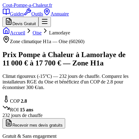
Cout-Pompe-a-Chaleur
.fr
Guides
Outils
Annuaire
Devis Gratuit
Accueil
Oise
Lamorlaye
Zone climatique
H1a
—
Oise
(
60260
)
Prix Pompe à Chaleur à
Lamorlaye
de
11 000
€ à
17 700
€ — Zone
H1a
Climat rigoureux (-15°C) — 232 jours de chauffe. Comparez les
installateurs RGE du Oise et bénéficiez d'un COP de 2.8 pour
économiser 300 €/an.
COP
2.8
ROI
15
ans
232
jours de chauffe
Recevoir mes devis gratuits
Gratuit & Sans engagement