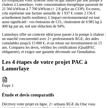
En remplaçant votre système fioul ou gaz naturel par une pompe à
chaleur à Lamorlaye, votre consommation énergétique passerait de
21 560 kWh/an à 7 700 kWh/an (÷ 2.8 grâce au COP). En euros,
cela représente une facture annuelle de 1 937 € contre 2 156 €
actuellement (tarifs nordistes). L'impact environnemental est tout
aussi significatif : vos émissions de CO₂ chuteraient de 6 985 kg à
400 kg par an, soit une réduction de 94%.
Lamorlaye offre un contexte idéal pour passer à la pompe à chaleur :
un marché concurrentiel avec 2+ professionnels RGE, des aides
cumulables jusqu'à 15 000 €, et un retour sur investissement en 15
ans. Comparez les devis, vérifiez les certifications (QualiPAC
obligatoire), et exigez une garantie décennale sur l'installation.
Les 4 étapes de votre projet PAC à
Lamorlaye
Étape
1
Étude et devis comparatifs
Décrivez votre projet en ligne. 2+ artisans RGE du Oise vous