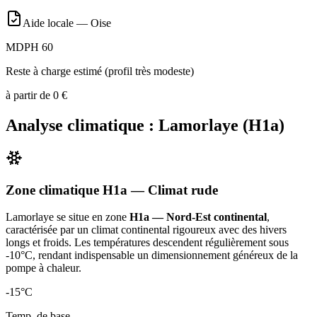
Aide locale —
Oise
MDPH 60
Reste à charge estimé (profil très modeste)
à partir de
0
€
Analyse climatique :
Lamorlaye
(
H1a
)
Zone climatique
H1a
— Climat
rude
Lamorlaye
se situe en zone
H1a — Nord-Est continental
,
caractérisée par un
climat continental rigoureux avec des hivers
longs et froids. Les températures descendent régulièrement sous
-10°C, rendant indispensable un dimensionnement généreux de la
pompe à chaleur
.
-15
°C
Temp. de base