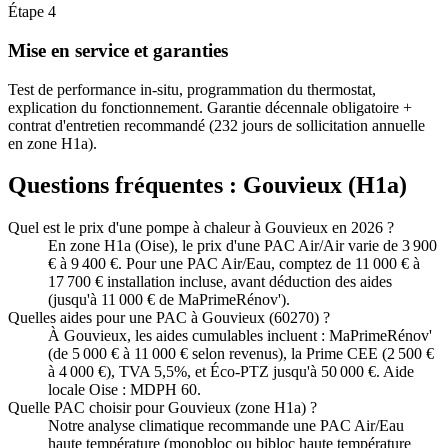
Étape
4
Mise en service et garanties
Test de performance in-situ, programmation du thermostat,
explication du fonctionnement. Garantie décennale obligatoire +
contrat d'entretien recommandé (232 jours de sollicitation annuelle
en zone H1a).
Questions fréquentes :
Gouvieux
(
H1a
)
Quel est le prix d'une pompe à chaleur à Gouvieux en 2026 ?
En zone H1a (Oise), le prix d'une PAC Air/Air varie de 3 900
€ à 9 400 €. Pour une PAC Air/Eau, comptez de 11 000 € à
17 700 € installation incluse, avant déduction des aides
(jusqu'à 11 000 € de MaPrimeRénov').
Quelles aides pour une PAC à Gouvieux (60270) ?
À Gouvieux, les aides cumulables incluent : MaPrimeRénov'
(de 5 000 € à 11 000 € selon revenus), la Prime CEE (2 500 €
à 4 000 €), TVA 5,5%, et Éco-PTZ jusqu'à 50 000 €. Aide
locale Oise : MDPH 60.
Quelle PAC choisir pour Gouvieux (zone H1a) ?
Notre analyse climatique recommande une PAC Air/Eau
haute température (monobloc ou bibloc haute température