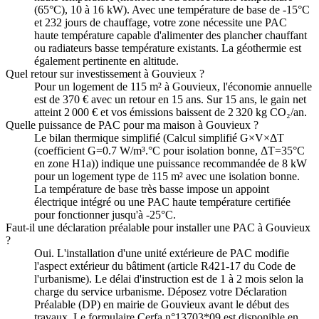
(65°C), 10 à 16 kW). Avec une température de base de -15°C
et 232 jours de chauffage, votre zone nécessite une PAC
haute température capable d'alimenter des plancher chauffant
ou radiateurs basse température existants. La géothermie est
également pertinente en altitude.
Quel retour sur investissement à Gouvieux ?
Pour un logement de 115 m² à Gouvieux, l'économie annuelle
est de 370 € avec un retour en 15 ans. Sur 15 ans, le gain net
atteint 2 000 € et vos émissions baissent de 2 320 kg CO₂/an.
Quelle puissance de PAC pour ma maison à Gouvieux ?
Le bilan thermique simplifié (Calcul simplifié G×V×ΔT
(coefficient G=0.7 W/m³.°C pour isolation bonne, ΔT=35°C
en zone H1a)) indique une puissance recommandée de 8 kW
pour un logement type de 115 m² avec une isolation bonne.
La température de base très basse impose un appoint
électrique intégré ou une PAC haute température certifiée
pour fonctionner jusqu'à -25°C.
Faut-il une déclaration préalable pour installer une PAC à Gouvieux
?
Oui. L'installation d'une unité extérieure de PAC modifie
l'aspect extérieur du bâtiment (article R421-17 du Code de
l'urbanisme). Le délai d'instruction est de 1 à 2 mois selon la
charge du service urbanisme. Déposez votre Déclaration
Préalable (DP) en mairie de Gouvieux avant le début des
travaux. Le formulaire Cerfa n°13703*09 est disponible en