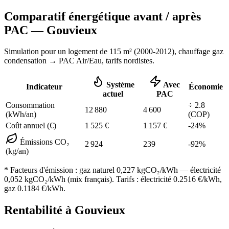
Comparatif énergétique avant / après
PAC —
Gouvieux
Simulation pour un logement de
115
m² (
2000-2012
), chauffage
gaz
condensation
→ PAC Air/Eau,
tarifs nordistes
.
Système
Avec
Indicateur
Économie
actuel
PAC
Consommation
÷
2.8
12 880
4 600
(kWh/an)
(COP)
Coût annuel (€)
1 525
€
1 157
€
-
24
%
Émissions CO₂
2 924
239
-
92
%
(kg/an)
* Facteurs d'émission :
gaz naturel 0,227
kgCO₂/kWh — électricité
0,052 kgCO₂/kWh (mix français). Tarifs : électricité
0.2516
€/kWh,
gaz
0.1184
€/kWh.
Rentabilité à
Gouvieux