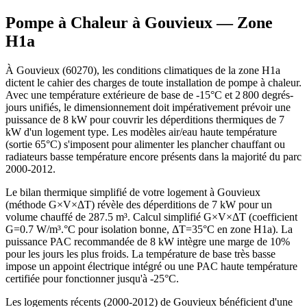
Pompe à Chaleur à
Gouvieux
— Zone
H1a
À Gouvieux (60270), les conditions climatiques de la zone H1a
dictent le cahier des charges de toute installation de pompe à chaleur.
Avec une température extérieure de base de -15°C et 2 800 degrés-
jours unifiés, le dimensionnement doit impérativement prévoir une
puissance de 8 kW pour couvrir les déperditions thermiques de 7
kW d'un logement type. Les modèles air/eau haute température
(sortie 65°C) s'imposent pour alimenter les plancher chauffant ou
radiateurs basse température encore présents dans la majorité du parc
2000-2012.
Le bilan thermique simplifié de votre logement à Gouvieux
(méthode G×V×ΔT) révèle des déperditions de 7 kW pour un
volume chauffé de 287.5 m³. Calcul simplifié G×V×ΔT (coefficient
G=0.7 W/m³.°C pour isolation bonne, ΔT=35°C en zone H1a). La
puissance PAC recommandée de 8 kW intègre une marge de 10%
pour les jours les plus froids. La température de base très basse
impose un appoint électrique intégré ou une PAC haute température
certifiée pour fonctionner jusqu'à -25°C.
Les logements récents (2000-2012) de Gouvieux bénéficient d'une