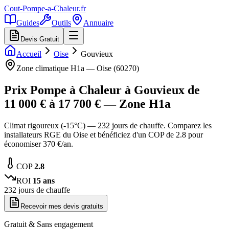
Cout-Pompe-a-Chaleur
.fr
Guides
Outils
Annuaire
Devis Gratuit
Accueil
Oise
Gouvieux
Zone climatique
H1a
—
Oise
(
60270
)
Prix Pompe à Chaleur à
Gouvieux
de
11 000
€ à
17 700
€ — Zone
H1a
Climat rigoureux (-15°C) — 232 jours de chauffe. Comparez les
installateurs RGE du Oise et bénéficiez d'un COP de 2.8 pour
économiser 370 €/an.
COP
2.8
ROI
15
ans
232
jours de chauffe
Recevoir mes devis gratuits
Gratuit & Sans engagement