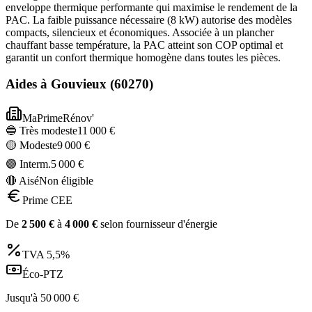
enveloppe thermique performante qui maximise le rendement de la
PAC. La faible puissance nécessaire (8 kW) autorise des modèles
compacts, silencieux et économiques. Associée à un plancher
chauffant basse température, la PAC atteint son COP optimal et
garantit un confort thermique homogène dans toutes les pièces.
Aides à
Gouvieux
(
60270
)
MaPrimeRénov'
🔵 Très modeste
11 000
€
🟡 Modeste
9 000
€
🟣 Interm.
5 000
€
🔴 Aisé
Non éligible
Prime CEE
De
2 500
€
à
4 000
€
selon fournisseur d'énergie
TVA
5,5%
Éco-PTZ
Jusqu'à
50 000
€