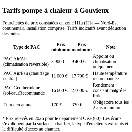
Tarifs pompe à chaleur à
Gouvieux
Fourchettes de prix constatées en zone
H1a
(
H1a — Nord-Est
continental
), installation comprise. Tarifs indicatifs avant déduction
des aides.
Prix
Prix
Type de PAC
Note
minimum
maximum
Appoint ou
PAC Air/Air
3 900
€
9 400
€
climatisation
(climatisation réversible)
uniquement
PAC Air/Eau (chauffage
Haute température
11 000
€
17 700
€
central)
recommandée
Rendement
PAC Géothermique
16 600
€
27 600
€
constant malgré le
(sol/eau)
Recommandé
froid
Obligatoire tous les
Entretien annuel
170
€
330
€
2 ans minimum
* Prix relevés en
2026
pour le département
Oise
(
60
). Les écarts
s'expliquent par la surface à chauffer, le type d'émetteurs existants et
la difficulté d'accès au chantier.