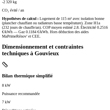
-
2 320
kg
CO₂ évité / an
Hypothèses de calcul :
Logement de
115
m² avec isolation
bonne
(
plancher chauffant ou radiateurs basse température
). Zone
H1a
(
232
jours de chauffe/an). COP moyen estimé
2.8
. Électricité
0.2516
€/kWh — Gaz
0.1184
€/kWh. Hors déduction des aides
MaPrimeRénov' et CEE.
Dimensionnement et contraintes
techniques à
Gouvieux
Bilan thermique simplifié
8
kW
Puissance recommandée
7
kW