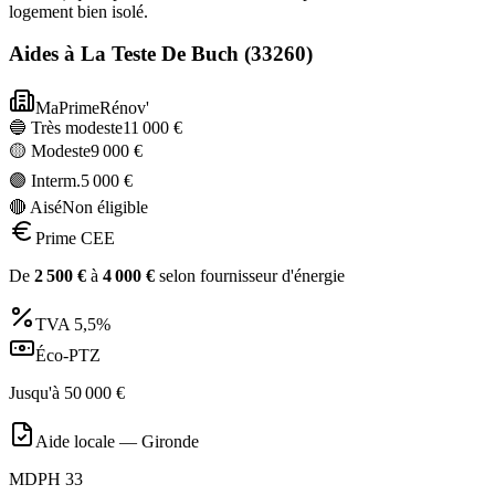
logement bien isolé.
Aides à
La Teste De Buch
(
33260
)
MaPrimeRénov'
🔵 Très modeste
11 000
€
🟡 Modeste
9 000
€
🟣 Interm.
5 000
€
🔴 Aisé
Non éligible
Prime CEE
De
2 500
€
à
4 000
€
selon fournisseur d'énergie
TVA
5,5%
Éco-PTZ
Jusqu'à
50 000
€
Aide locale —
Gironde
MDPH 33