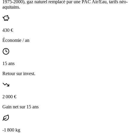
1975-2000
),
gaz naturel
remplacé par une PAC Air/Eau,
tarifs néo-
aquitains
.
430
€
Économie / an
15
ans
Retour sur invest.
2 000
€
Gain net sur 15 ans
-
1 800
kg