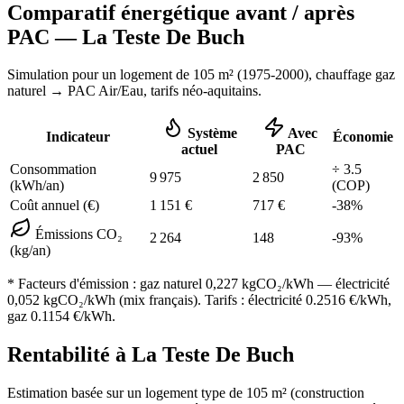
Comparatif énergétique avant / après
PAC —
La Teste De Buch
Simulation pour un logement de
105
m² (
1975-2000
), chauffage
gaz
naturel
→ PAC Air/Eau,
tarifs néo-aquitains
.
Système
Avec
Indicateur
Économie
actuel
PAC
Consommation
÷
3.5
9 975
2 850
(kWh/an)
(COP)
Coût annuel (€)
1 151
€
717
€
-
38
%
Émissions CO₂
2 264
148
-
93
%
(kg/an)
* Facteurs d'émission :
gaz naturel 0,227
kgCO₂/kWh — électricité
0,052 kgCO₂/kWh (mix français). Tarifs : électricité
0.2516
€/kWh,
gaz
0.1154
€/kWh.
Rentabilité à
La Teste De Buch
Estimation basée sur un logement type de
105
m² (construction