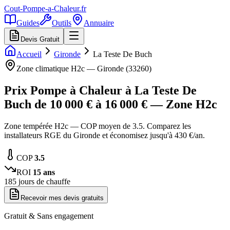
Cout-Pompe-a-Chaleur
.fr
Guides
Outils
Annuaire
Devis Gratuit
Accueil
Gironde
La Teste De Buch
Zone climatique
H2c
—
Gironde
(
33260
)
Prix Pompe à Chaleur à
La Teste De
Buch
de
10 000
€ à
16 000
€ — Zone
H2c
Zone tempérée H2c — COP moyen de 3.5. Comparez les
installateurs RGE du Gironde et économisez jusqu'à 430 €/an.
COP
3.5
ROI
15
ans
185
jours de chauffe
Recevoir mes devis gratuits
Gratuit & Sans engagement