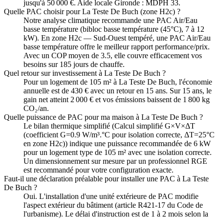
jusqu'à 50 000 €. Aide locale Gironde : MDPH 33.
Quelle PAC choisir pour La Teste De Buch (zone H2c) ?
Notre analyse climatique recommande une PAC Air/Eau
basse température (bibloc basse température (45°C), 7 à 12
kW). En zone H2c — Sud-Ouest tempéré, une PAC Air/Eau
basse température offre le meilleur rapport performance/prix.
Avec un COP moyen de 3.5, elle couvre efficacement vos
besoins sur 185 jours de chauffe.
Quel retour sur investissement à La Teste De Buch ?
Pour un logement de 105 m² à La Teste De Buch, l'économie
annuelle est de 430 € avec un retour en 15 ans. Sur 15 ans, le
gain net atteint 2 000 € et vos émissions baissent de 1 800 kg
CO₂/an.
Quelle puissance de PAC pour ma maison à La Teste De Buch ?
Le bilan thermique simplifié (Calcul simplifié G×V×ΔT
(coefficient G=0.9 W/m³.°C pour isolation correcte, ΔT=25°C
en zone H2c)) indique une puissance recommandée de 6 kW
pour un logement type de 105 m² avec une isolation correcte.
Un dimensionnement sur mesure par un professionnel RGE
est recommandé pour votre configuration exacte.
Faut-il une déclaration préalable pour installer une PAC à La Teste
De Buch ?
Oui. L'installation d'une unité extérieure de PAC modifie
l'aspect extérieur du bâtiment (article R421-17 du Code de
l'urbanisme). Le délai d'instruction est de 1 à 2 mois selon la