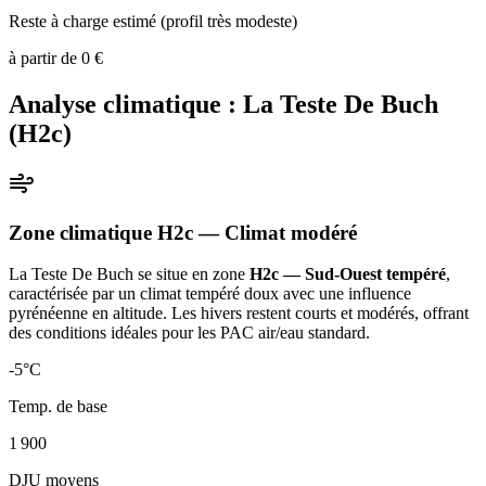
Reste à charge estimé (profil très modeste)
à partir de
0
€
Analyse climatique :
La Teste De Buch
(
H2c
)
Zone climatique
H2c
— Climat
modéré
La Teste De Buch
se situe en zone
H2c — Sud-Ouest tempéré
,
caractérisée par un
climat tempéré doux avec une influence
pyrénéenne en altitude. Les hivers restent courts et modérés, offrant
des conditions idéales pour les PAC air/eau standard
.
-5
°C
Temp. de base
1 900
DJU moyens