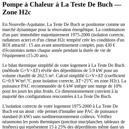
Pompe à Chaleur à
La Teste De Buch
—
Zone
H2c
En Nouvelle-Aquitaine, La Teste De Buch se positionne comme un
marché dynamique pour la rénovation énergétique. La combinaison
d'un parc immobilier majoritairement 1975-2000 (isolation correcte,
radiateurs acier) et d'un climat H2c tempéré crée les conditions d'un
ROI attractif : 15 ans avant amortissement complet, puis 430 €
d'économies nettes chaque année pendant la durée de vie de
l'équipement (15-20 ans).
Le bilan thermique simplifié de votre logement à La Teste De Buch
(méthode G×V×ΔT) révèle des déperditions de 5.9 kW pour un
volume chauffé de 262.5 m³. Calcul simplifié G×V×ΔT (coefficient
G=0.9 W/m³.°C pour isolation correcte, ΔT=25°C en zone H2c). La
puissance PAC recommandée de 6 kW intègre une marge de 10%
pour les jours les plus froids. Ce dimensionnement convient à la
majorité des configurations rencontrées à La Teste De Buch.
L'isolation correcte de votre logement 1975-2000 à La Teste De
Buch est un atout : elle permet d'installer une PAC de puissance
standard (6 kW) sans surdimensionnement coûteux. Vérifiez
néanmoins les ponts thermiques (jonction mur/plancher, tableaux de
fenêtres) qui représentent 15 à 25% des déperditions même dans un