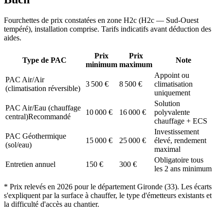
Fourchettes de prix constatées en zone
H2c
(
H2c — Sud-Ouest
tempéré
), installation comprise. Tarifs indicatifs avant déduction des
aides.
Prix
Prix
Type de PAC
Note
minimum
maximum
Appoint ou
PAC Air/Air
3 500
€
8 500
€
climatisation
(climatisation réversible)
uniquement
Solution
PAC Air/Eau (chauffage
10 000
€
16 000
€
polyvalente
central)
Recommandé
chauffage + ECS
Investissement
PAC Géothermique
15 000
€
25 000
€
élevé, rendement
(sol/eau)
maximal
Obligatoire tous
Entretien annuel
150
€
300
€
les 2 ans minimum
* Prix relevés en
2026
pour le département
Gironde
(
33
). Les écarts
s'expliquent par la surface à chauffer, le type d'émetteurs existants et
la difficulté d'accès au chantier.