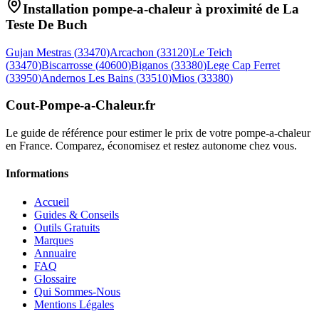
Installation pompe-a-chaleur à proximité de
La
Teste De Buch
Gujan Mestras
(
33470
)
Arcachon
(
33120
)
Le Teich
(
33470
)
Biscarrosse
(
40600
)
Biganos
(
33380
)
Lege Cap Ferret
(
33950
)
Andernos Les Bains
(
33510
)
Mios
(
33380
)
Cout-Pompe-a-Chaleur
.fr
Le guide de référence pour estimer le prix de votre pompe-a-chaleur
en France. Comparez, économisez et restez autonome chez vous.
Informations
Accueil
Guides & Conseils
Outils Gratuits
Marques
Annuaire
FAQ
Glossaire
Qui Sommes-Nous
Mentions Légales