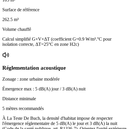
Surface de référence
262.5
m³
Volume chauffé
Calcul simplifié G×V×ΔT (coefficient G=0.9 W/m³.°C pour
isolation correcte, ΔT=25°C en zone H2c)
Réglementation acoustique
Zonage :
zone urbaine modérée
Émergence max :
5
dB(A) jour /
3
dB(A) nuit
Distance minimale
5 mètres recommandés
À La Teste De Buch, la densité d'habitat impose de respecter
l'émergence réglementaire de 5 dB(A) le jour et 3 dB(A) la nuit
(Code de la santé publique, art. R1336-7). Orientez l'unité extérieure