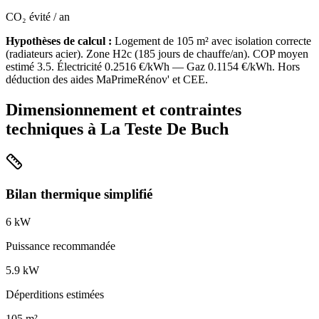
CO₂ évité / an
Hypothèses de calcul :
Logement de
105
m² avec isolation
correcte
(
radiateurs acier
). Zone
H2c
(
185
jours de chauffe/an). COP moyen
estimé
3.5
. Électricité
0.2516
€/kWh — Gaz
0.1154
€/kWh. Hors
déduction des aides MaPrimeRénov' et CEE.
Dimensionnement et contraintes
techniques à
La Teste De Buch
Bilan thermique simplifié
6
kW
Puissance recommandée
5.9
kW
Déperditions estimées
105
m²