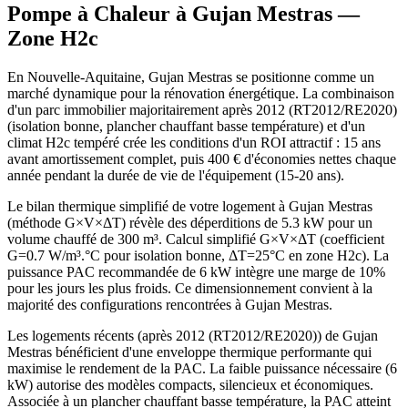
Pompe à Chaleur à
Gujan Mestras
—
Zone
H2c
En Nouvelle-Aquitaine, Gujan Mestras se positionne comme un
marché dynamique pour la rénovation énergétique. La combinaison
d'un parc immobilier majoritairement après 2012 (RT2012/RE2020)
(isolation bonne, plancher chauffant basse température) et d'un
climat H2c tempéré crée les conditions d'un ROI attractif : 15 ans
avant amortissement complet, puis 400 € d'économies nettes chaque
année pendant la durée de vie de l'équipement (15-20 ans).
Le bilan thermique simplifié de votre logement à Gujan Mestras
(méthode G×V×ΔT) révèle des déperditions de 5.3 kW pour un
volume chauffé de 300 m³. Calcul simplifié G×V×ΔT (coefficient
G=0.7 W/m³.°C pour isolation bonne, ΔT=25°C en zone H2c). La
puissance PAC recommandée de 6 kW intègre une marge de 10%
pour les jours les plus froids. Ce dimensionnement convient à la
majorité des configurations rencontrées à Gujan Mestras.
Les logements récents (après 2012 (RT2012/RE2020)) de Gujan
Mestras bénéficient d'une enveloppe thermique performante qui
maximise le rendement de la PAC. La faible puissance nécessaire (6
kW) autorise des modèles compacts, silencieux et économiques.
Associée à un plancher chauffant basse température, la PAC atteint