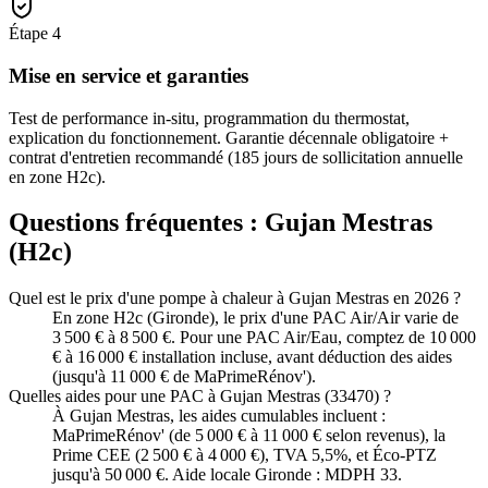
Étape
4
Mise en service et garanties
Test de performance in-situ, programmation du thermostat,
explication du fonctionnement. Garantie décennale obligatoire +
contrat d'entretien recommandé (185 jours de sollicitation annuelle
en zone H2c).
Questions fréquentes :
Gujan Mestras
(
H2c
)
Quel est le prix d'une pompe à chaleur à Gujan Mestras en 2026 ?
En zone H2c (Gironde), le prix d'une PAC Air/Air varie de
3 500 € à 8 500 €. Pour une PAC Air/Eau, comptez de 10 000
€ à 16 000 € installation incluse, avant déduction des aides
(jusqu'à 11 000 € de MaPrimeRénov').
Quelles aides pour une PAC à Gujan Mestras (33470) ?
À Gujan Mestras, les aides cumulables incluent :
MaPrimeRénov' (de 5 000 € à 11 000 € selon revenus), la
Prime CEE (2 500 € à 4 000 €), TVA 5,5%, et Éco-PTZ
jusqu'à 50 000 €. Aide locale Gironde : MDPH 33.