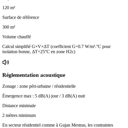
120
m²
Surface de référence
300
m³
Volume chauffé
Calcul simplifié G×V×ΔT (coefficient G=0.7 W/m³.°C pour
isolation bonne, ΔT=25°C en zone H2c)
Réglementation acoustique
Zonage :
zone péri-urbaine / résidentielle
Émergence max :
5
dB(A) jour /
3
dB(A) nuit
Distance minimale
2 mètres minimum
En secteur résidentiel comme à Gujan Mestras, les contraintes