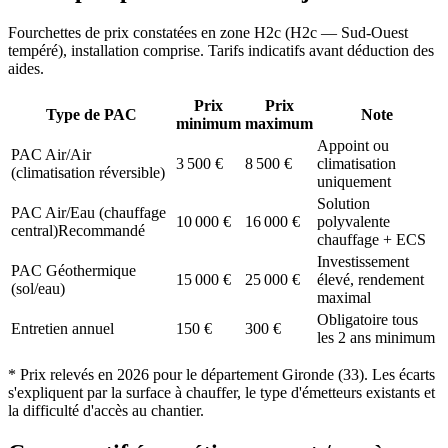
Fourchettes de prix constatées en zone
H2c
(
H2c — Sud-Ouest
tempéré
), installation comprise. Tarifs indicatifs avant déduction des
aides.
Prix
Prix
Type de PAC
Note
minimum
maximum
Appoint ou
PAC Air/Air
3 500
€
8 500
€
climatisation
(climatisation réversible)
uniquement
Solution
PAC Air/Eau (chauffage
10 000
€
16 000
€
polyvalente
central)
Recommandé
chauffage + ECS
Investissement
PAC Géothermique
15 000
€
25 000
€
élevé, rendement
(sol/eau)
maximal
Obligatoire tous
Entretien annuel
150
€
300
€
les 2 ans minimum
* Prix relevés en
2026
pour le département
Gironde
(
33
). Les écarts
s'expliquent par la surface à chauffer, le type d'émetteurs existants et
la difficulté d'accès au chantier.