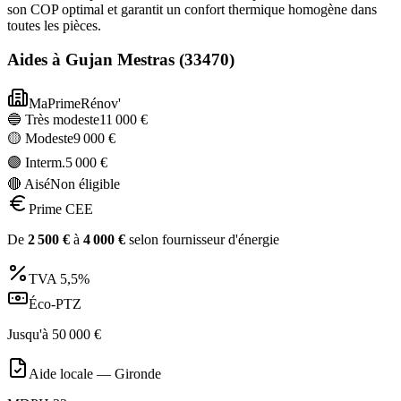
son COP optimal et garantit un confort thermique homogène dans
toutes les pièces.
Aides à
Gujan Mestras
(
33470
)
MaPrimeRénov'
🔵 Très modeste
11 000
€
🟡 Modeste
9 000
€
🟣 Interm.
5 000
€
🔴 Aisé
Non éligible
Prime CEE
De
2 500
€
à
4 000
€
selon fournisseur d'énergie
TVA
5,5%
Éco-PTZ
Jusqu'à
50 000
€
Aide locale —
Gironde