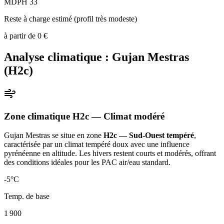
MDPH 33
Reste à charge estimé (profil très modeste)
à partir de
0
€
Analyse climatique :
Gujan Mestras
(
H2c
)
Zone climatique
H2c
— Climat
modéré
Gujan Mestras
se situe en zone
H2c — Sud-Ouest tempéré
,
caractérisée par un
climat tempéré doux avec une influence
pyrénéenne en altitude. Les hivers restent courts et modérés, offrant
des conditions idéales pour les PAC air/eau standard
.
-5
°C
Temp. de base
1 900