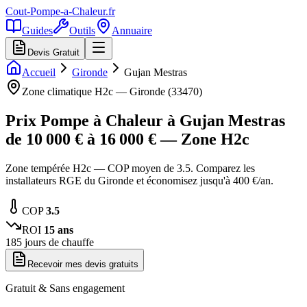
Cout-Pompe-a-Chaleur
.fr
Guides
Outils
Annuaire
Devis Gratuit
Accueil
Gironde
Gujan Mestras
Zone climatique
H2c
—
Gironde
(
33470
)
Prix Pompe à Chaleur à
Gujan Mestras
de
10 000
€ à
16 000
€ — Zone
H2c
Zone tempérée H2c — COP moyen de 3.5. Comparez les
installateurs RGE du Gironde et économisez jusqu'à 400 €/an.
COP
3.5
ROI
15
ans
185
jours de chauffe
Recevoir mes devis gratuits
Gratuit & Sans engagement