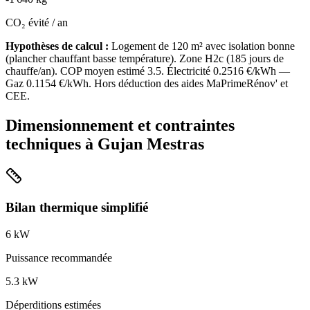
CO₂ évité / an
Hypothèses de calcul :
Logement de
120
m² avec isolation
bonne
(
plancher chauffant basse température
). Zone
H2c
(
185
jours de
chauffe/an). COP moyen estimé
3.5
. Électricité
0.2516
€/kWh —
Gaz
0.1154
€/kWh. Hors déduction des aides MaPrimeRénov' et
CEE.
Dimensionnement et contraintes
techniques à
Gujan Mestras
Bilan thermique simplifié
6
kW
Puissance recommandée
5.3
kW
Déperditions estimées