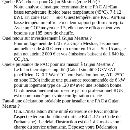
Quelle PAC choisir pour Gujan Mestras (zone H2c) ?
Notre analyse climatique recommande une PAC Air/Eau
basse température (bibloc basse température (45°C), 7 à 12
kW). En zone H2c — Sud-Ouest tempéré, une PAC Air/Eau
basse température offre le meilleur rapport performance/prix.
Avec un COP moyen de 3.5, elle couvre efficacement vos
besoins sur 185 jours de chauffe.
Quel retour sur investissement à Gujan Mestras ?
Pour un logement de 120 m² à Gujan Mestras, l'économie
annuelle est de 400 € avec un retour en 15 ans. Sur 15 ans, le
gain net atteint 2 000 € et vos émissions baissent de 1 640 kg
CO₂/an.
Quelle puissance de PAC pour ma maison à Gujan Mestras ?
Le bilan thermique simplifié (Calcul simplifié G×V×ΔT
(coefficient G=0.7 W/m³.°C pour isolation bonne, ΔT=25°C
en zone H2c)) indique une puissance recommandée de 6 kW
pour un logement type de 120 m² avec une isolation bonne.
Un dimensionnement sur mesure par un professionnel RGE
est recommandé pour votre configuration exacte.
Faut-il une déclaration préalable pour installer une PAC à Gujan
Mestras ?
Oui. L'installation d'une unité extérieure de PAC modifie
l'aspect extérieur du bâtiment (article R421-17 du Code de
l'urbanisme). Le délai d'instruction est de 1 à 2 mois selon la
charge du service urbanisme. Déposez votre Déclaration