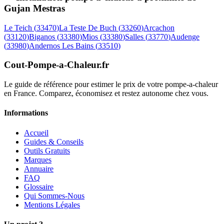
Gujan Mestras
Le Teich
(
33470
)
La Teste De Buch
(
33260
)
Arcachon
(
33120
)
Biganos
(
33380
)
Mios
(
33380
)
Salles
(
33770
)
Audenge
(
33980
)
Andernos Les Bains
(
33510
)
Cout-Pompe-a-Chaleur
.fr
Le guide de référence pour estimer le prix de votre pompe-a-chaleur
en France. Comparez, économisez et restez autonome chez vous.
Informations
Accueil
Guides & Conseils
Outils Gratuits
Marques
Annuaire
FAQ
Glossaire
Qui Sommes-Nous
Mentions Légales