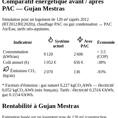
Comparatif énergétique avant / après
PAC —
Gujan Mestras
Simulation pour un logement de
120
m² (
après 2012
(RT2012/RE2020)
), chauffage
PAC ou gaz condensation
→ PAC
Air/Eau,
tarifs néo-aquitains
.
Système
Avec
Indicateur
Économie
actuel
PAC
Consommation
÷
3.5
9 120
2 606
(kWh/an)
(COP)
Coût annuel (€)
1 052
€
656
€
-
38
%
Émissions CO₂
2 070
136
-
93
%
(kg/an)
* Facteurs d'émission :
gaz naturel 0,227
kgCO₂/kWh — électricité
0,052 kgCO₂/kWh (mix français). Tarifs : électricité
0.2516
€/kWh,
gaz
0.1154
€/kWh.
Rentabilité à
Gujan Mestras
Estimation basée sur un logement type de
120
m² (construction