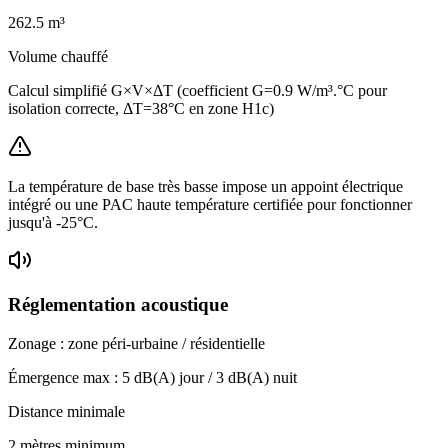
262.5
m³
Volume chauffé
Calcul simplifié G×V×ΔT (coefficient G=0.9 W/m³.°C pour
isolation correcte, ΔT=38°C en zone H1c)
La température de base très basse impose un appoint électrique
intégré ou une PAC haute température certifiée pour fonctionner
jusqu'à -25°C.
Réglementation acoustique
Zonage :
zone péri-urbaine / résidentielle
Émergence max :
5
dB(A) jour /
3
dB(A) nuit
Distance minimale
2 mètres minimum