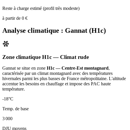
Reste à charge estimé (profil très modeste)
à partir de
0
€
Analyse climatique :
Gannat
(
H1c
)
Zone climatique
H1c
— Climat
rude
Gannat
se situe en zone
H1c — Centre-Est montagnard
,
caractérisée par un
climat montagnard avec des températures
hivernales parmi les plus basses de France métropolitaine. L'altitude
accentue les besoins en chauffage et impose des PAC haute
température
.
-18
°C
Temp. de base
3 000
DJU moyens