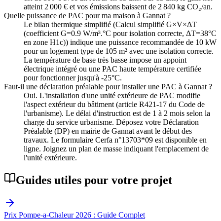
atteint 2 000 € et vos émissions baissent de 2 840 kg CO₂/an.
Quelle puissance de PAC pour ma maison à Gannat ?
Le bilan thermique simplifié (Calcul simplifié G×V×ΔT
(coefficient G=0.9 W/m³.°C pour isolation correcte, ΔT=38°C
en zone H1c)) indique une puissance recommandée de 10 kW
pour un logement type de 105 m² avec une isolation correcte.
La température de base très basse impose un appoint
électrique intégré ou une PAC haute température certifiée
pour fonctionner jusqu'à -25°C.
Faut-il une déclaration préalable pour installer une PAC à Gannat ?
Oui. L'installation d'une unité extérieure de PAC modifie
l'aspect extérieur du bâtiment (article R421-17 du Code de
l'urbanisme). Le délai d'instruction est de 1 à 2 mois selon la
charge du service urbanisme. Déposez votre Déclaration
Préalable (DP) en mairie de Gannat avant le début des
travaux. Le formulaire Cerfa n°13703*09 est disponible en
ligne. Joignez un plan de masse indiquant l'emplacement de
l'unité extérieure.
Guides utiles pour votre projet
Prix Pompe-a-Chaleur 2026 : Guide Complet