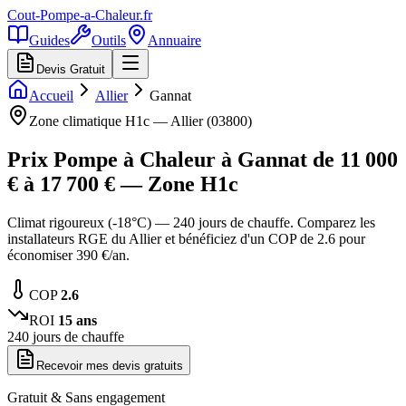
Cout-Pompe-a-Chaleur
.fr
Guides
Outils
Annuaire
Devis Gratuit
Accueil
Allier
Gannat
Zone climatique
H1c
—
Allier
(
03800
)
Prix Pompe à Chaleur à
Gannat
de
11 000
€ à
17 700
€ — Zone
H1c
Climat rigoureux (-18°C) — 240 jours de chauffe. Comparez les
installateurs RGE du Allier et bénéficiez d'un COP de 2.6 pour
économiser 390 €/an.
COP
2.6
ROI
15
ans
240
jours de chauffe
Recevoir mes devis gratuits
Gratuit & Sans engagement