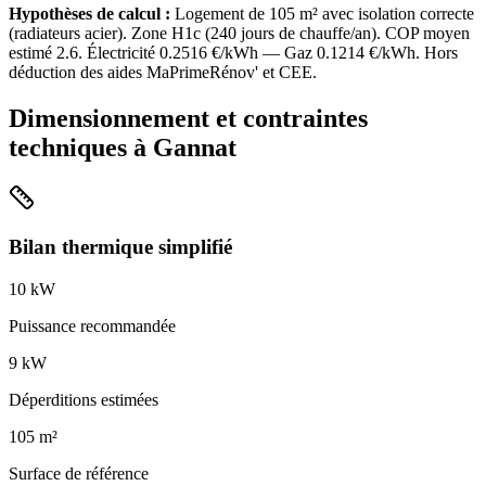
Hypothèses de calcul :
Logement de
105
m² avec isolation
correcte
(
radiateurs acier
). Zone
H1c
(
240
jours de chauffe/an). COP moyen
estimé
2.6
. Électricité
0.2516
€/kWh — Gaz
0.1214
€/kWh. Hors
déduction des aides MaPrimeRénov' et CEE.
Dimensionnement et contraintes
techniques à
Gannat
Bilan thermique simplifié
10
kW
Puissance recommandée
9
kW
Déperditions estimées
105
m²
Surface de référence