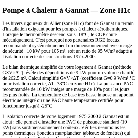
Pompe à Chaleur à
Gannat
— Zone
H1c
Les hivers rigoureux du Allier (zone H1c) font de Gannat un terrain
d'installation exigeant pour les pompes à chaleur aérothermiques.
Lorsque le thermomètre descend sous -18°C, le COP chute
mécaniquement. C'est pourquoi nos partenaires RGE locaux
recommandent systématiquement un dimensionnement avec marge
de sécurité : 10 kW pour 105 m², soit un ratio de 95 W/m² adapté à
l'isolation correcte des constructions 1975-2000.
Le bilan thermique simplifié de votre logement à Gannat (méthode
G×V×ΔT) révèle des déperditions de 9 kW pour un volume chauffé
de 262.5 m³. Calcul simplifié G×V×ΔT (coefficient G=0.9 W/m³.°C
pour isolation correcte, ΔT=38°C en zone H1c). La puissance PAC
recommandée de 10 kW intègre une marge de 10% pour les jours
les plus froids. La température de base très basse impose un appoint
électrique intégré ou une PAC haute température certifiée pour
fonctionner jusqu'à -25°C.
L'isolation correcte de votre logement 1975-2000 à Gannat est un
atout : elle permet d'installer une PAC de puissance standard (10
kW) sans surdimensionnement coûteux. Vérifiez néanmoins les
ponts thermiques (jonction mur/plancher, tableaux de fenêtres) qui