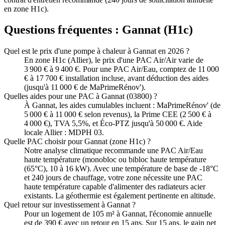
en zone H1c).
Questions fréquentes :
Gannat
(
H1c
)
Quel est le prix d'une pompe à chaleur à Gannat en 2026 ?
En zone H1c (Allier), le prix d'une PAC Air/Air varie de
3 900 € à 9 400 €. Pour une PAC Air/Eau, comptez de 11 000
€ à 17 700 € installation incluse, avant déduction des aides
(jusqu'à 11 000 € de MaPrimeRénov').
Quelles aides pour une PAC à Gannat (03800) ?
À Gannat, les aides cumulables incluent : MaPrimeRénov' (de
5 000 € à 11 000 € selon revenus), la Prime CEE (2 500 € à
4 000 €), TVA 5,5%, et Éco-PTZ jusqu'à 50 000 €. Aide
locale Allier : MDPH 03.
Quelle PAC choisir pour Gannat (zone H1c) ?
Notre analyse climatique recommande une PAC Air/Eau
haute température (monobloc ou bibloc haute température
(65°C), 10 à 16 kW). Avec une température de base de -18°C
et 240 jours de chauffage, votre zone nécessite une PAC
haute température capable d'alimenter des radiateurs acier
existants. La géothermie est également pertinente en altitude.
Quel retour sur investissement à Gannat ?
Pour un logement de 105 m² à Gannat, l'économie annuelle
est de 390 € avec un retour en 15 ans. Sur 15 ans, le gain net