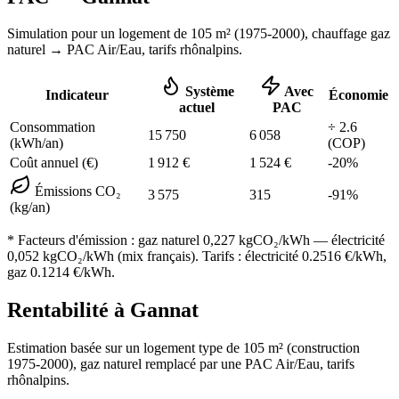
Simulation pour un logement de
105
m² (
1975-2000
), chauffage
gaz
naturel
→ PAC Air/Eau,
tarifs rhônalpins
.
Système
Avec
Indicateur
Économie
actuel
PAC
Consommation
÷
2.6
15 750
6 058
(kWh/an)
(COP)
Coût annuel (€)
1 912
€
1 524
€
-
20
%
Émissions CO₂
3 575
315
-
91
%
(kg/an)
* Facteurs d'émission :
gaz naturel 0,227
kgCO₂/kWh — électricité
0,052 kgCO₂/kWh (mix français). Tarifs : électricité
0.2516
€/kWh,
gaz
0.1214
€/kWh.
Rentabilité à
Gannat
Estimation basée sur un logement type de
105
m² (construction
1975-2000
),
gaz naturel
remplacé par une PAC Air/Eau,
tarifs
rhônalpins
.