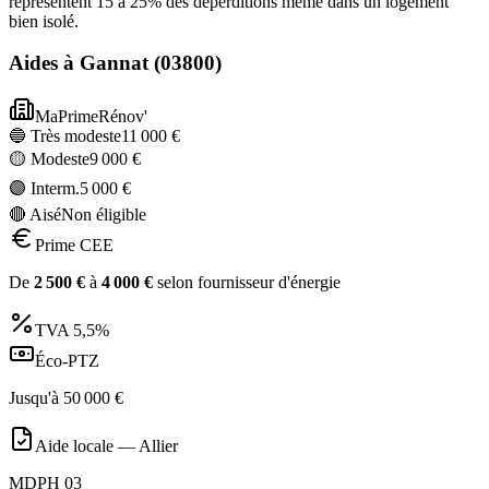
représentent 15 à 25% des déperditions même dans un logement
bien isolé.
Aides à
Gannat
(
03800
)
MaPrimeRénov'
🔵 Très modeste
11 000
€
🟡 Modeste
9 000
€
🟣 Interm.
5 000
€
🔴 Aisé
Non éligible
Prime CEE
De
2 500
€
à
4 000
€
selon fournisseur d'énergie
TVA
5,5%
Éco-PTZ
Jusqu'à
50 000
€
Aide locale —
Allier
MDPH 03