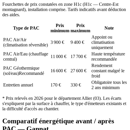
Fourchettes de prix constatées en zone
H1c
(
H1c — Centre-Est
montagnard
), installation comprise. Tarifs indicatifs avant déduction
des aides.
Prix
Prix
Type de PAC
Note
minimum
maximum
Appoint ou
PAC Air/Air
3 900
€
9 400
€
climatisation
(climatisation réversible)
uniquement
PAC Air/Eau (chauffage
Haute température
11 000
€
17 700
€
central)
recommandée
Rendement
PAC Géothermique
16 600
€
27 600
€
constant malgré le
(sol/eau)
Recommandé
froid
Obligatoire tous les
Entretien annuel
170
€
330
€
2 ans minimum
* Prix relevés en
2026
pour le département
Allier
(
03
). Les écarts
s'expliquent par la surface à chauffer, le type d'émetteurs existants et
la difficulté d'accès au chantier.
Comparatif énergétique avant / après
PAC —
Gannat