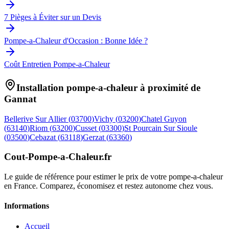
7 Pièges à Éviter sur un Devis
Pompe-a-Chaleur d'Occasion : Bonne Idée ?
Coût Entretien Pompe-a-Chaleur
Installation pompe-a-chaleur à proximité de
Gannat
Bellerive Sur Allier
(
03700
)
Vichy
(
03200
)
Chatel Guyon
(
63140
)
Riom
(
63200
)
Cusset
(
03300
)
St Pourcain Sur Sioule
(
03500
)
Cebazat
(
63118
)
Gerzat
(
63360
)
Cout-Pompe-a-Chaleur
.fr
Le guide de référence pour estimer le prix de votre pompe-a-chaleur
en France. Comparez, économisez et restez autonome chez vous.
Informations
Accueil