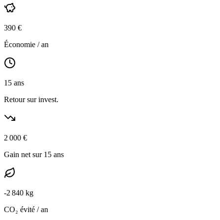
390
€
Économie / an
15
ans
Retour sur invest.
2 000
€
Gain net sur 15 ans
-
2 840
kg
CO₂ évité / an