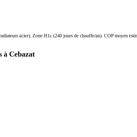
radiateurs acier
). Zone
H1c
(
240
jours de chauffe/an). COP moyen est
s à
Cebazat