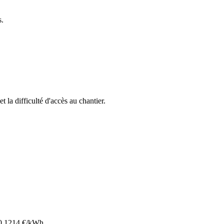
s.
et la difficulté d'accès au chantier.
0.1214
€/kWh.