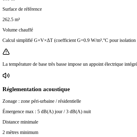
Surface de référence
262.5
m³
Volume chauffé
Calcul simplifié G×V×ΔT (coefficient G=0.9 W/m³.°C pour isolation
La température de base très basse impose un appoint électrique intégr
Réglementation acoustique
Zonage :
zone péri-urbaine / résidentielle
Émergence max :
5
dB(A) jour /
3
dB(A) nuit
Distance minimale
2 mètres minimum