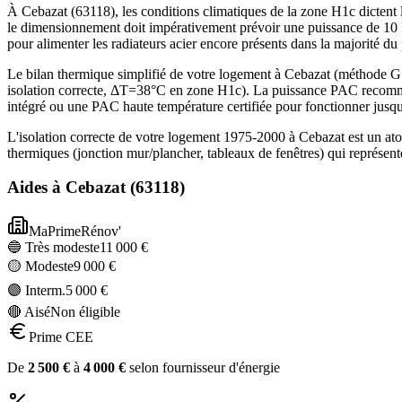
À Cebazat (63118), les conditions climatiques de la zone H1c dictent l
le dimensionnement doit impérativement prévoir une puissance de 10 
pour alimenter les radiateurs acier encore présents dans la majorité d
Le bilan thermique simplifié de votre logement à Cebazat (méthode
isolation correcte, ΔT=38°C en zone H1c). La puissance PAC recomman
intégré ou une PAC haute température certifiée pour fonctionner jusq
L'isolation correcte de votre logement 1975-2000 à Cebazat est un at
thermiques (jonction mur/plancher, tableaux de fenêtres) qui représe
Aides à
Cebazat
(
63118
)
MaPrimeRénov'
🔵 Très modeste
11 000
€
🟡 Modeste
9 000
€
🟣 Interm.
5 000
€
🔴 Aisé
Non éligible
Prime CEE
De
2 500
€
à
4 000
€
selon fournisseur d'énergie