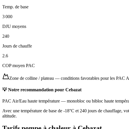
Temp. de base
3 000
DJU moyens
240
Jours de chauffe
2.6
COP moyen PAC
Zone de colline / plateau
—
conditions favorables pour les PAC A
💡 Notre recommandation pour
Cebazat
PAC Air/Eau haute température
—
monobloc ou bibloc haute tempéra
Avec une température de base de -18°C et 240 jours de chauffage, votr
altitude.
Tarifs pompe à chaleur à
Cebazat