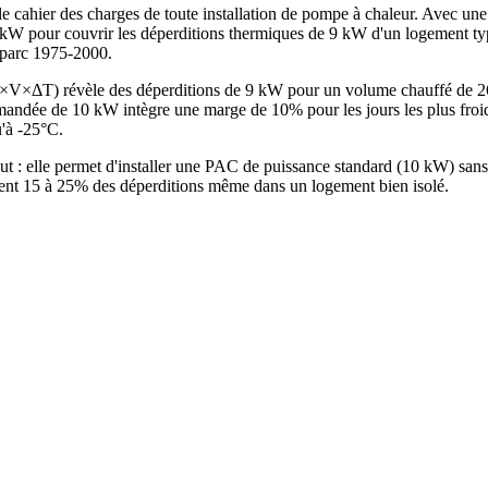
e cahier des charges de toute installation de pompe à chaleur. Avec une
kW pour couvrir les déperditions thermiques de 9 kW d'un logement typ
u parc 1975-2000.
 G×V×ΔT) révèle des déperditions de 9 kW pour un volume chauffé de 
dée de 10 kW intègre une marge de 10% pour les jours les plus froids
u'à -25°C.
out : elle permet d'installer une PAC de puissance standard (10 kW) sa
ntent 15 à 25% des déperditions même dans un logement bien isolé.