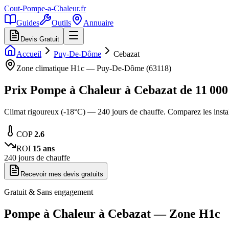
Cout-Pompe-a-Chaleur
.fr
Guides
Outils
Annuaire
Devis Gratuit
Accueil
Puy-De-Dôme
Cebazat
Zone climatique
H1c
—
Puy-De-Dôme
(
63118
)
Prix Pompe à Chaleur à
Cebazat
de
11 000
Climat rigoureux (-18°C) — 240 jours de chauffe. Comparez les ins
COP
2.6
ROI
15
ans
240
jours de chauffe
Recevoir mes devis gratuits
Gratuit & Sans engagement
Pompe à Chaleur à
Cebazat
— Zone
H1c