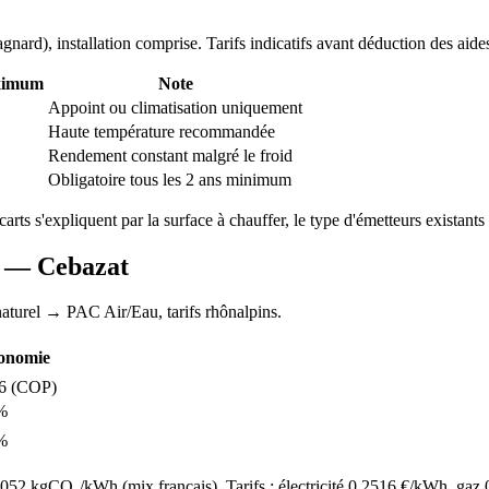
agnard
), installation comprise. Tarifs indicatifs avant déduction des aide
ximum
Note
Appoint ou climatisation uniquement
Haute température recommandée
Rendement constant malgré le froid
Obligatoire tous les 2 ans minimum
carts s'expliquent par la surface à chauffer, le type d'émetteurs existants 
AC —
Cebazat
aturel
→ PAC Air/Eau,
tarifs rhônalpins
.
onomie
6
(COP)
%
%
52 kgCO₂/kWh (mix français). Tarifs : électricité
0.2516
€/kWh, gaz