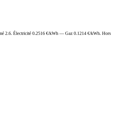
imé
2.6
. Électricité
0.2516
€/kWh — Gaz
0.1214
€/kWh. Hors