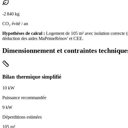
-
2 840
kg
CO₂ évité / an
Hypothèses de calcul :
Logement de
105
m² avec isolation
correcte
(
déduction des aides MaPrimeRénov' et CEE.
Dimensionnement et contraintes technique
Bilan thermique simplifié
10
kW
Puissance recommandée
9
kW
Déperditions estimées
105
m²