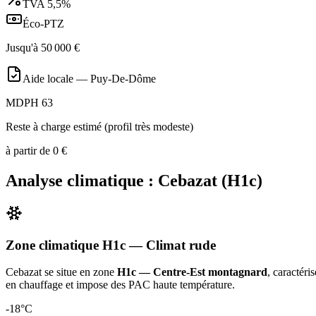
TVA
5,5%
Éco-PTZ
Jusqu'à
50 000
€
Aide locale —
Puy-De-Dôme
MDPH 63
Reste à charge estimé (profil très modeste)
à partir de
0
€
Analyse climatique :
Cebazat
(
H1c
)
Zone climatique
H1c
— Climat
rude
Cebazat
se situe en zone
H1c — Centre-Est montagnard
, caractéri
en chauffage et impose des PAC haute température
.
-18
°C