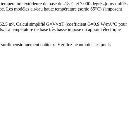
 température extérieure de base de -18°C et 3 000 degrés-jours unifiés,
e. Les modèles air/eau haute température (sortie 65°C) s'imposent
262.5 m³. Calcul simplifié G×V×ΔT (coefficient G=0.9 W/m³.°C pour
. La température de base très basse impose un appoint électrique
ns surdimensionnement coûteux. Vérifiez néanmoins les ponts