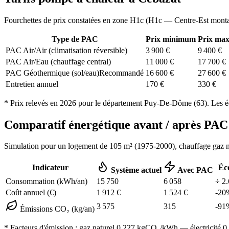
Fourchettes de prix constatées en zone
H1c
(
H1c — Centre-Est mont
Type de PAC
Prix minimum
Prix ma
PAC Air/Air (climatisation réversible)
3 900
€
9 400
€
PAC Air/Eau (chauffage central)
11 000
€
17 700
€
PAC Géothermique (sol/eau)
Recommandé
16 600
€
27 600
€
Entretien annuel
170
€
330
€
* Prix relevés en
2026
pour le département
Puy-De-Dôme
(
63
). Les é
Comparatif énergétique avant / après P
Simulation pour un logement de
105
m² (
1975-2000
), chauffage
gaz n
Indicateur
Éc
Système actuel
Avec PAC
Consommation (kWh/an)
15 750
6 058
÷
2.
Coût annuel (€)
1 912
€
1 524
€
-
20
3 575
315
-
91
Émissions CO₂ (kg/an)
* Facteurs d'émission :
gaz naturel 0,227
kgCO₂/kWh — électricité 0,0