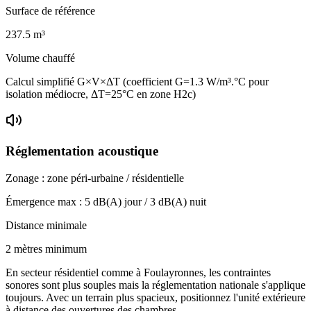
Surface de référence
237.5
m³
Volume chauffé
Calcul simplifié G×V×ΔT (coefficient G=1.3 W/m³.°C pour
isolation médiocre, ΔT=25°C en zone H2c)
Réglementation acoustique
Zonage :
zone péri-urbaine / résidentielle
Émergence max :
5
dB(A) jour /
3
dB(A) nuit
Distance minimale
2 mètres minimum
En secteur résidentiel comme à Foulayronnes, les contraintes
sonores sont plus souples mais la réglementation nationale s'applique
toujours. Avec un terrain plus spacieux, positionnez l'unité extérieure
à distance des ouvertures des chambres.