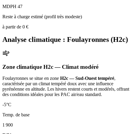
MDPH 47
Reste à charge estimé (profil très modeste)
à partir de
0
€
Analyse climatique :
Foulayronnes
(
H2c
)
Zone climatique
H2c
— Climat
modéré
Foulayronnes
se situe en zone
H2c — Sud-Ouest tempéré
,
caractérisée par un
climat tempéré doux avec une influence
pyrénéenne en altitude. Les hivers restent courts et modérés, offrant
des conditions idéales pour les PAC air/eau standard
.
-5
°C
Temp. de base
1 900