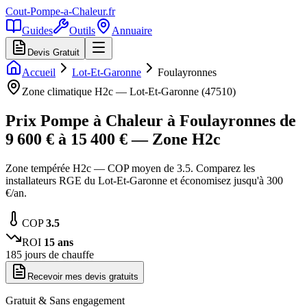
Cout-Pompe-a-Chaleur
.fr
Guides
Outils
Annuaire
Devis Gratuit
Accueil
Lot-Et-Garonne
Foulayronnes
Zone climatique
H2c
—
Lot-Et-Garonne
(
47510
)
Prix Pompe à Chaleur à
Foulayronnes
de
9 600
€ à
15 400
€ — Zone
H2c
Zone tempérée H2c — COP moyen de 3.5. Comparez les
installateurs RGE du Lot-Et-Garonne et économisez jusqu'à 300
€/an.
COP
3.5
ROI
15
ans
185
jours de chauffe
Recevoir mes devis gratuits
Gratuit & Sans engagement