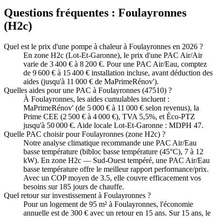
Questions fréquentes :
Foulayronnes
(
H2c
)
Quel est le prix d'une pompe à chaleur à Foulayronnes en 2026 ?
En zone H2c (Lot-Et-Garonne), le prix d'une PAC Air/Air
varie de 3 400 € à 8 200 €. Pour une PAC Air/Eau, comptez
de 9 600 € à 15 400 € installation incluse, avant déduction des
aides (jusqu'à 11 000 € de MaPrimeRénov').
Quelles aides pour une PAC à Foulayronnes (47510) ?
À Foulayronnes, les aides cumulables incluent :
MaPrimeRénov' (de 5 000 € à 11 000 € selon revenus), la
Prime CEE (2 500 € à 4 000 €), TVA 5,5%, et Éco-PTZ
jusqu'à 50 000 €. Aide locale Lot-Et-Garonne : MDPH 47.
Quelle PAC choisir pour Foulayronnes (zone H2c) ?
Notre analyse climatique recommande une PAC Air/Eau
basse température (bibloc basse température (45°C), 7 à 12
kW). En zone H2c — Sud-Ouest tempéré, une PAC Air/Eau
basse température offre le meilleur rapport performance/prix.
Avec un COP moyen de 3.5, elle couvre efficacement vos
besoins sur 185 jours de chauffe.
Quel retour sur investissement à Foulayronnes ?
Pour un logement de 95 m² à Foulayronnes, l'économie
annuelle est de 300 € avec un retour en 15 ans. Sur 15 ans, le