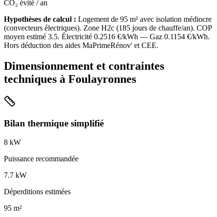
CO₂ évité / an
Hypothèses de calcul :
Logement de
95
m² avec isolation
médiocre
(
convecteurs électriques
). Zone
H2c
(
185
jours de chauffe/an). COP
moyen estimé
3.5
. Électricité
0.2516
€/kWh — Gaz
0.1154
€/kWh.
Hors déduction des aides MaPrimeRénov' et CEE.
Dimensionnement et contraintes
techniques à
Foulayronnes
Bilan thermique simplifié
8
kW
Puissance recommandée
7.7
kW
Déperditions estimées
95
m²