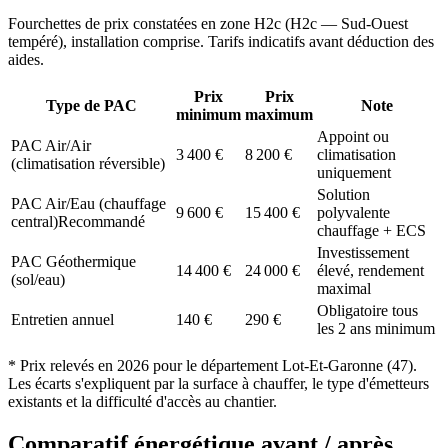
Fourchettes de prix constatées en zone
H2c
(
H2c — Sud-Ouest
tempéré
), installation comprise. Tarifs indicatifs avant déduction des
aides.
Prix
Prix
Type de PAC
Note
minimum
maximum
Appoint ou
PAC Air/Air
3 400
€
8 200
€
climatisation
(climatisation réversible)
uniquement
Solution
PAC Air/Eau (chauffage
9 600
€
15 400
€
polyvalente
central)
Recommandé
chauffage + ECS
Investissement
PAC Géothermique
14 400
€
24 000
€
élevé, rendement
(sol/eau)
maximal
Obligatoire tous
Entretien annuel
140
€
290
€
les 2 ans minimum
* Prix relevés en
2026
pour le département
Lot-Et-Garonne
(
47
).
Les écarts s'expliquent par la surface à chauffer, le type d'émetteurs
existants et la difficulté d'accès au chantier.
Comparatif énergétique avant / après