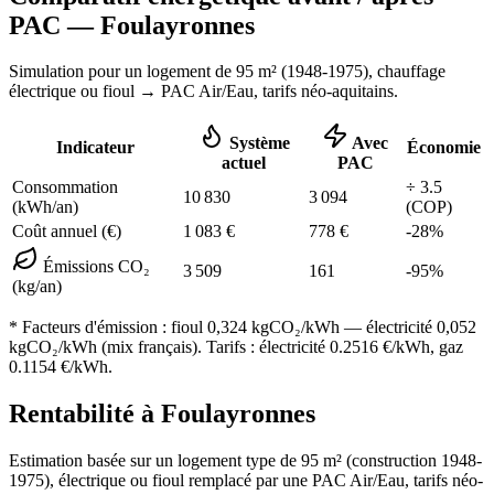
PAC —
Foulayronnes
Simulation pour un logement de
95
m² (
1948-1975
), chauffage
électrique ou fioul
→ PAC Air/Eau,
tarifs néo-aquitains
.
Système
Avec
Indicateur
Économie
actuel
PAC
Consommation
÷
3.5
10 830
3 094
(kWh/an)
(COP)
Coût annuel (€)
1 083
€
778
€
-
28
%
Émissions CO₂
3 509
161
-
95
%
(kg/an)
* Facteurs d'émission :
fioul 0,324
kgCO₂/kWh — électricité 0,052
kgCO₂/kWh (mix français). Tarifs : électricité
0.2516
€/kWh, gaz
0.1154
€/kWh.
Rentabilité à
Foulayronnes
Estimation basée sur un logement type de
95
m² (construction
1948-
1975
),
électrique ou fioul
remplacé par une PAC Air/Eau,
tarifs néo-