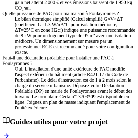
gain net atteint 2 000 € et vos émissions baissent de 1 950 kg
CO₂/an.
Quelle puissance de PAC pour ma maison à Foulayronnes ?
Le bilan thermique simplifié (Calcul simplifié G×V×ΔT
(coefficient G=1.3 W/m³.°C pour isolation médiocre,
ΔT=25°C en zone H2c)) indique une puissance recommandée
de 8 kW pour un logement type de 95 m² avec une isolation
médiocre. Un dimensionnement sur mesure par un
professionnel RGE est recommandé pour votre configuration
exacte.
Faut-il une déclaration préalable pour installer une PAC à
Foulayronnes ?
Oui. L'installation d'une unité extérieure de PAC modifie
l'aspect extérieur du bâtiment (article R421-17 du Code de
l'urbanisme). Le délai d'instruction est de 1 à 2 mois selon la
charge du service urbanisme. Déposez votre Déclaration
Préalable (DP) en mairie de Foulayronnes avant le début des
travaux. Le formulaire Cerfa n°13703*09 est disponible en
ligne. Joignez un plan de masse indiquant l'emplacement de
l'unité extérieure.
Guides utiles pour votre projet