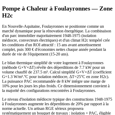
Pompe à Chaleur à
Foulayronnes
— Zone
H2c
En Nouvelle-Aquitaine, Foulayronnes se positionne comme un
marché dynamique pour la rénovation énergétique. La combinaison
d'un parc immobilier majoritairement 1948-1975 (isolation
médiocre, convecteurs électriques) et d'un climat H2c tempéré crée
les conditions d'un ROI attractif : 15 ans avant amortissement
complet, puis 300 € d'économies nettes chaque année pendant la
durée de vie de l'équipement (15-20 ans).
Le bilan thermique simplifié de votre logement à Foulayronnes
(méthode G×V×ΔT) révèle des déperditions de 7.7 kW pour un
volume chauffé de 237.5 m³. Calcul simplifié G×V×ΔT (coefficient
G=1.3 W/m³.°C pour isolation médiocre, ΔT=25°C en zone H2c).
La puissance PAC recommandée de 8 kW intègre une marge de
10% pour les jours les plus froids. Ce dimensionnement convient à
la majorité des configurations rencontrées à Foulayronnes.
Le niveau d'isolation médiocre typique des constructions 1948-1975
à Foulayronnes augmente les déperditions de 20% par rapport à la
norme actuelle. Un artisan RGE sérieux proposera
systématiquement un bouquet de travaux : isolation + PAC, éligible