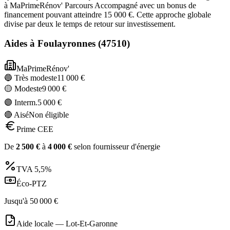
à MaPrimeRénov' Parcours Accompagné avec un bonus de
financement pouvant atteindre 15 000 €. Cette approche globale
divise par deux le temps de retour sur investissement.
Aides à
Foulayronnes
(
47510
)
MaPrimeRénov'
🔵 Très modeste
11 000
€
🟡 Modeste
9 000
€
🟣 Interm.
5 000
€
🔴 Aisé
Non éligible
Prime CEE
De
2 500
€
à
4 000
€
selon fournisseur d'énergie
TVA
5,5%
Éco-PTZ
Jusqu'à
50 000
€
Aide locale —
Lot-Et-Garonne