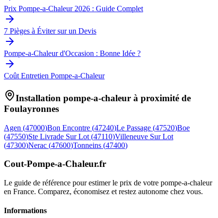
Prix Pompe-a-Chaleur 2026 : Guide Complet
7 Pièges à Éviter sur un Devis
Pompe-a-Chaleur d'Occasion : Bonne Idée ?
Coût Entretien Pompe-a-Chaleur
Installation pompe-a-chaleur à proximité de
Foulayronnes
Agen
(
47000
)
Bon Encontre
(
47240
)
Le Passage
(
47520
)
Boe
(
47550
)
Ste Livrade Sur Lot
(
47110
)
Villeneuve Sur Lot
(
47300
)
Nerac
(
47600
)
Tonneins
(
47400
)
Cout-Pompe-a-Chaleur
.fr
Le guide de référence pour estimer le prix de votre pompe-a-chaleur
en France. Comparez, économisez et restez autonome chez vous.
Informations