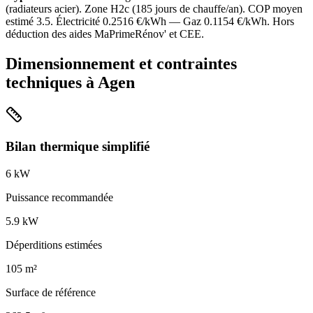
(
radiateurs acier
). Zone
H2c
(
185
jours de chauffe/an). COP moyen
estimé
3.5
. Électricité
0.2516
€/kWh — Gaz
0.1154
€/kWh. Hors
déduction des aides MaPrimeRénov' et CEE.
Dimensionnement et contraintes
techniques à
Agen
Bilan thermique simplifié
6
kW
Puissance recommandée
5.9
kW
Déperditions estimées
105
m²
Surface de référence