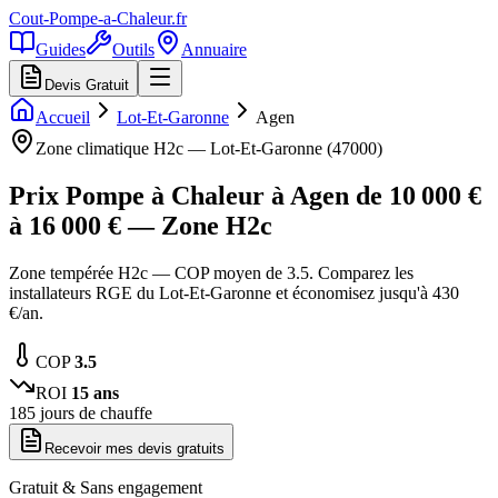
Cout-Pompe-a-Chaleur
.fr
Guides
Outils
Annuaire
Devis Gratuit
Accueil
Lot-Et-Garonne
Agen
Zone climatique
H2c
—
Lot-Et-Garonne
(
47000
)
Prix Pompe à Chaleur à
Agen
de
10 000
€
à
16 000
€ — Zone
H2c
Zone tempérée H2c — COP moyen de 3.5. Comparez les
installateurs RGE du Lot-Et-Garonne et économisez jusqu'à 430
€/an.
COP
3.5
ROI
15
ans
185
jours de chauffe
Recevoir mes devis gratuits
Gratuit & Sans engagement