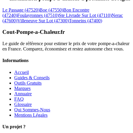
Le Passage
(
47520
)
Boe
(
47550
)
Bon Encontre
(
47240
)
Foulayronnes
(
47510
)
Ste Livrade Sur Lot
(
47110
)
Nerac
(
47600
)
Villeneuve Sur Lot
(
47300
)
Tonneins
(
47400
)
Cout-Pompe-a-Chaleur
.fr
Le guide de référence pour estimer le prix de votre pompe-a-chaleur
en France. Comparez, économisez et restez autonome chez vous.
Informations
Accueil
Guides & Conseils
Outils Gratuits
Marques
Annuaire
FAQ
Glossaire
Qui Sommes-Nous
Mentions Légales
Un projet ?