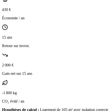
430
€
Économie / an
15
ans
Retour sur invest.
2 000
€
Gain net sur 15 ans
-
1 800
kg
CO₂ évité / an
Hypothèses de calcul :
Logement de
105
m² avec isolation
correcte