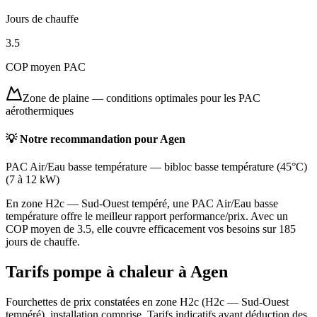
Jours de chauffe
3.5
COP moyen PAC
Zone de plaine
—
conditions optimales pour les PAC
aérothermiques
💡 Notre recommandation pour
Agen
PAC Air/Eau basse température
—
bibloc basse température (45°C)
(
7 à 12 kW
)
En zone H2c — Sud-Ouest tempéré, une PAC Air/Eau basse
température offre le meilleur rapport performance/prix. Avec un
COP moyen de 3.5, elle couvre efficacement vos besoins sur 185
jours de chauffe.
Tarifs pompe à chaleur à
Agen
Fourchettes de prix constatées en zone
H2c
(
H2c — Sud-Ouest
tempéré
), installation comprise. Tarifs indicatifs avant déduction des