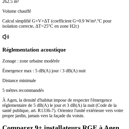
262.5
m³
Volume chauffé
Calcul simplifié G×V×ΔT (coefficient G=0.9 W/m³.°C pour
isolation correcte, ΔT=25°C en zone H2c)
Réglementation acoustique
Zonage :
zone urbaine modérée
Émergence max :
5
dB(A) jour /
3
dB(A) nuit
Distance minimale
5 mètres recommandés
À Agen, la densité d'habitat impose de respecter l'émergence
réglementaire de 5 dB(A) le jour et 3 dB(A) la nuit (Code de la
santé publique, art. R1336-7). Orientez l'unité extérieure vers votre
propre jardin, jamais vers la façade du voisin.
Comparez
9+
installateurs RGE à
Agen