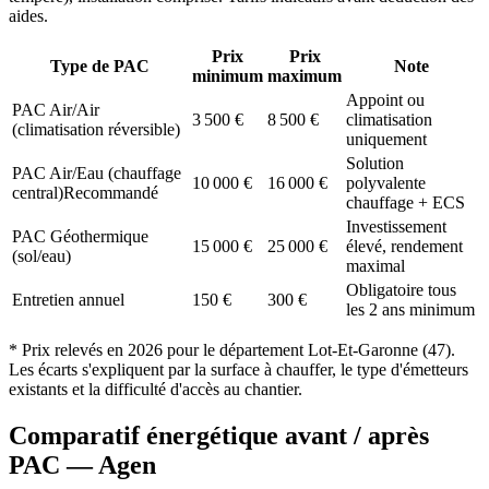
aides.
Prix
Prix
Type de PAC
Note
minimum
maximum
Appoint ou
PAC Air/Air
3 500
€
8 500
€
climatisation
(climatisation réversible)
uniquement
Solution
PAC Air/Eau (chauffage
10 000
€
16 000
€
polyvalente
central)
Recommandé
chauffage + ECS
Investissement
PAC Géothermique
15 000
€
25 000
€
élevé, rendement
(sol/eau)
maximal
Obligatoire tous
Entretien annuel
150
€
300
€
les 2 ans minimum
* Prix relevés en
2026
pour le département
Lot-Et-Garonne
(
47
).
Les écarts s'expliquent par la surface à chauffer, le type d'émetteurs
existants et la difficulté d'accès au chantier.
Comparatif énergétique avant / après
PAC —
Agen