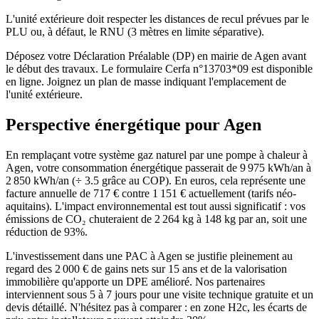
L'unité extérieure doit respecter les distances de recul prévues par le
PLU ou, à défaut, le RNU (3 mètres en limite séparative).
Déposez votre Déclaration Préalable (DP) en mairie de Agen avant
le début des travaux. Le formulaire Cerfa n°13703*09 est disponible
en ligne. Joignez un plan de masse indiquant l'emplacement de
l'unité extérieure.
Perspective énergétique pour
Agen
En remplaçant votre système gaz naturel par une pompe à chaleur à
Agen, votre consommation énergétique passerait de 9 975 kWh/an à
2 850 kWh/an (÷ 3.5 grâce au COP). En euros, cela représente une
facture annuelle de 717 € contre 1 151 € actuellement (tarifs néo-
aquitains). L'impact environnemental est tout aussi significatif : vos
émissions de CO₂ chuteraient de 2 264 kg à 148 kg par an, soit une
réduction de 93%.
L'investissement dans une PAC à Agen se justifie pleinement au
regard des 2 000 € de gains nets sur 15 ans et de la valorisation
immobilière qu'apporte un DPE amélioré. Nos partenaires
interviennent sous 5 à 7 jours pour une visite technique gratuite et un
devis détaillé. N'hésitez pas à comparer : en zone H2c, les écarts de