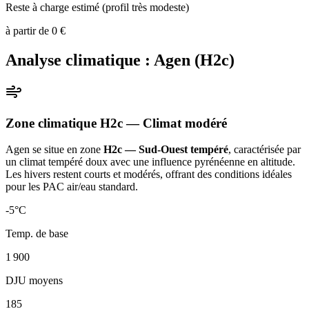
Reste à charge estimé (profil très modeste)
à partir de
0
€
Analyse climatique :
Agen
(
H2c
)
Zone climatique
H2c
— Climat
modéré
Agen
se situe en zone
H2c — Sud-Ouest tempéré
, caractérisée par
un
climat tempéré doux avec une influence pyrénéenne en altitude.
Les hivers restent courts et modérés, offrant des conditions idéales
pour les PAC air/eau standard
.
-5
°C
Temp. de base
1 900
DJU moyens
185