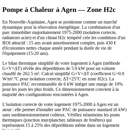
Pompe à Chaleur à
Agen
— Zone
H2c
En Nouvelle-Aquitaine, Agen se positionne comme un marché
dynamique pour la rénovation énergétique. La combinaison d'un
parc immobilier majoritairement 1975-2000 (isolation correcte,
radiateurs acier) et d'un climat H2c tempéré crée les conditions d'un
ROI attractif : 15 ans avant amortissement complet, puis 430 €
d'économies nettes chaque année pendant la durée de vie de
l'équipement (15-20 ans).
Le bilan thermique simplifié de votre logement à Agen (méthode
G×V×ΔT) révèle des déperditions de 5.9 kW pour un volume
chauffé de 262.5 m³. Calcul simplifié G×V×ΔT (coefficient G=0.9
W/m³.°C pour isolation correcte, ΔT=25°C en zone H2c). La
puissance PAC recommandée de 6 kW intègre une marge de 10%
pour les jours les plus froids. Ce dimensionnement convient à la
majorité des configurations rencontrées à Agen.
L'isolation correcte de votre logement 1975-2000 à Agen est un
atout : elle permet d'installer une PAC de puissance standard (6 kW)
sans surdimensionnement coûteux. Vérifiez néanmoins les ponts
thermiques (jonction mur/plancher, tableaux de fenêtres) qui
représentent 15 à 25% des déperditions même dans un logement