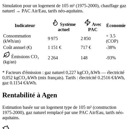
Simulation pour un logement de
105
m² (
1975-2000
), chauffage
gaz
naturel
→ PAC Air/Eau,
tarifs néo-aquitains
.
Système
Avec
Indicateur
Économie
actuel
PAC
Consommation
÷
3.5
9 975
2 850
(kWh/an)
(COP)
Coût annuel (€)
1 151
€
717
€
-
38
%
Émissions CO₂
2 264
148
-
93
%
(kg/an)
* Facteurs d'émission :
gaz naturel 0,227
kgCO₂/kWh — électricité
0,052 kgCO₂/kWh (mix français). Tarifs : électricité
0.2516
€/kWh,
gaz
0.1154
€/kWh.
Rentabilité à
Agen
Estimation basée sur un logement type de
105
m² (construction
1975-2000
),
gaz naturel
remplacé par une PAC Air/Eau,
tarifs néo-
aquitains
.