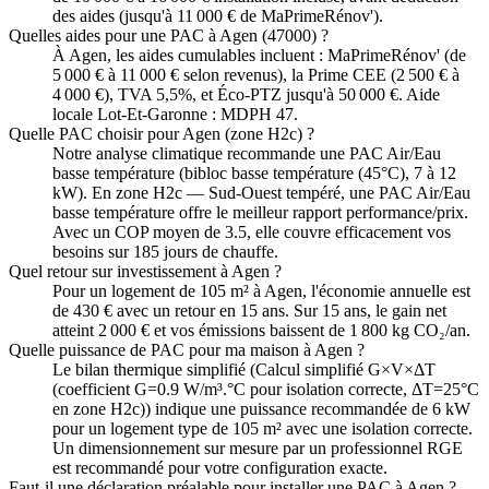
des aides (jusqu'à 11 000 € de MaPrimeRénov').
Quelles aides pour une PAC à Agen (47000) ?
À Agen, les aides cumulables incluent : MaPrimeRénov' (de
5 000 € à 11 000 € selon revenus), la Prime CEE (2 500 € à
4 000 €), TVA 5,5%, et Éco-PTZ jusqu'à 50 000 €. Aide
locale Lot-Et-Garonne : MDPH 47.
Quelle PAC choisir pour Agen (zone H2c) ?
Notre analyse climatique recommande une PAC Air/Eau
basse température (bibloc basse température (45°C), 7 à 12
kW). En zone H2c — Sud-Ouest tempéré, une PAC Air/Eau
basse température offre le meilleur rapport performance/prix.
Avec un COP moyen de 3.5, elle couvre efficacement vos
besoins sur 185 jours de chauffe.
Quel retour sur investissement à Agen ?
Pour un logement de 105 m² à Agen, l'économie annuelle est
de 430 € avec un retour en 15 ans. Sur 15 ans, le gain net
atteint 2 000 € et vos émissions baissent de 1 800 kg CO₂/an.
Quelle puissance de PAC pour ma maison à Agen ?
Le bilan thermique simplifié (Calcul simplifié G×V×ΔT
(coefficient G=0.9 W/m³.°C pour isolation correcte, ΔT=25°C
en zone H2c)) indique une puissance recommandée de 6 kW
pour un logement type de 105 m² avec une isolation correcte.
Un dimensionnement sur mesure par un professionnel RGE
est recommandé pour votre configuration exacte.
Faut-il une déclaration préalable pour installer une PAC à Agen ?