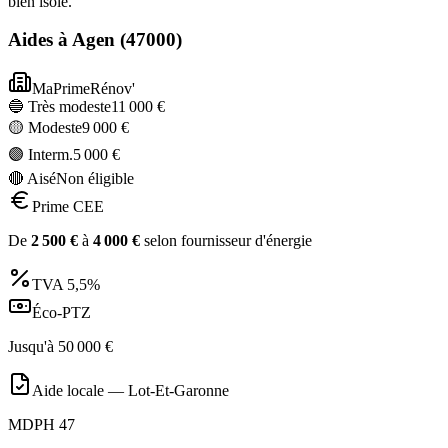
bien isolé.
Aides à
Agen
(
47000
)
MaPrimeRénov'
🔵 Très modeste
11 000
€
🟡 Modeste
9 000
€
🟣 Interm.
5 000
€
🔴 Aisé
Non éligible
Prime CEE
De
2 500
€
à
4 000
€
selon fournisseur d'énergie
TVA
5,5%
Éco-PTZ
Jusqu'à
50 000
€
Aide locale —
Lot-Et-Garonne
MDPH 47