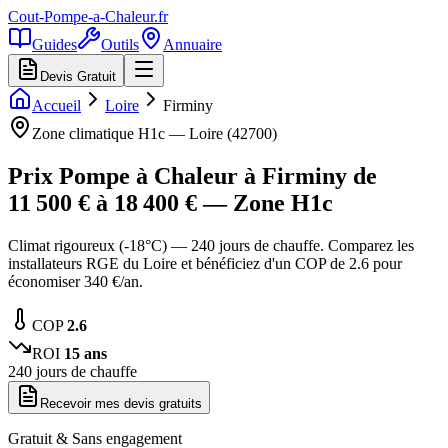
Cout-Pompe-a-Chaleur
.fr
Guides
Outils
Annuaire
Devis Gratuit
Accueil
Loire
Firminy
Zone climatique
H1c
—
Loire
(
42700
)
Prix Pompe à Chaleur à
Firminy
de
11 500
€ à
18 400
€ — Zone
H1c
Climat rigoureux (-18°C) — 240 jours de chauffe. Comparez les
installateurs RGE du Loire et bénéficiez d'un COP de 2.6 pour
économiser 340 €/an.
COP
2.6
ROI
15
ans
240
jours de chauffe
Recevoir mes devis gratuits
Gratuit & Sans engagement