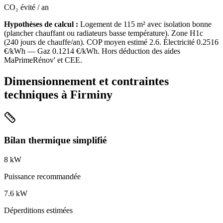
CO₂ évité / an
Hypothèses de calcul :
Logement de
115
m² avec isolation
bonne
(
plancher chauffant ou radiateurs basse température
). Zone
H1c
(
240
jours de chauffe/an). COP moyen estimé
2.6
. Électricité
0.2516
€/kWh — Gaz
0.1214
€/kWh. Hors déduction des aides
MaPrimeRénov' et CEE.
Dimensionnement et contraintes
techniques à
Firminy
Bilan thermique simplifié
8
kW
Puissance recommandée
7.6
kW
Déperditions estimées