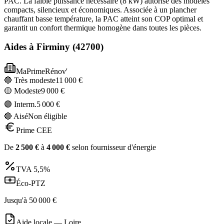
PAC. La faible puissance nécessaire (8 kW) autorise des modèles
compacts, silencieux et économiques. Associée à un plancher
chauffant basse température, la PAC atteint son COP optimal et
garantit un confort thermique homogène dans toutes les pièces.
Aides à
Firminy
(
42700
)
MaPrimeRénov'
🔵 Très modeste
11 000
€
🟡 Modeste
9 000
€
🟣 Interm.
5 000
€
🔴 Aisé
Non éligible
Prime CEE
De
2 500
€
à
4 000
€
selon fournisseur d'énergie
TVA
5,5%
Éco-PTZ
Jusqu'à
50 000
€
Aide locale —
Loire