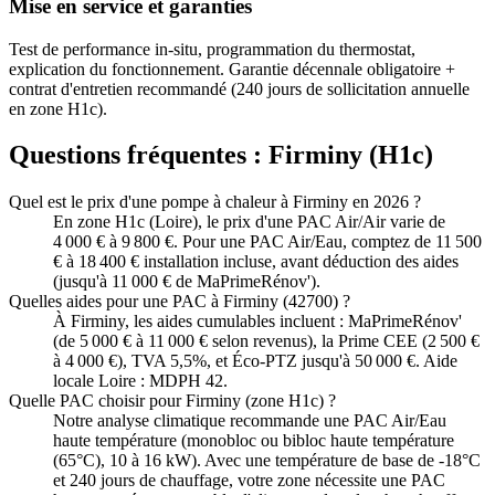
Mise en service et garanties
Test de performance in-situ, programmation du thermostat,
explication du fonctionnement. Garantie décennale obligatoire +
contrat d'entretien recommandé (240 jours de sollicitation annuelle
en zone H1c).
Questions fréquentes :
Firminy
(
H1c
)
Quel est le prix d'une pompe à chaleur à Firminy en 2026 ?
En zone H1c (Loire), le prix d'une PAC Air/Air varie de
4 000 € à 9 800 €. Pour une PAC Air/Eau, comptez de 11 500
€ à 18 400 € installation incluse, avant déduction des aides
(jusqu'à 11 000 € de MaPrimeRénov').
Quelles aides pour une PAC à Firminy (42700) ?
À Firminy, les aides cumulables incluent : MaPrimeRénov'
(de 5 000 € à 11 000 € selon revenus), la Prime CEE (2 500 €
à 4 000 €), TVA 5,5%, et Éco-PTZ jusqu'à 50 000 €. Aide
locale Loire : MDPH 42.
Quelle PAC choisir pour Firminy (zone H1c) ?
Notre analyse climatique recommande une PAC Air/Eau
haute température (monobloc ou bibloc haute température
(65°C), 10 à 16 kW). Avec une température de base de -18°C
et 240 jours de chauffage, votre zone nécessite une PAC