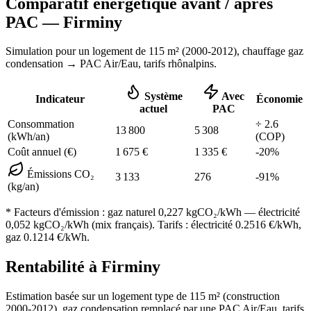
Comparatif énergétique avant / après
PAC —
Firminy
Simulation pour un logement de
115
m² (
2000-2012
), chauffage
gaz
condensation
→ PAC Air/Eau,
tarifs rhônalpins
.
Système
Avec
Indicateur
Économie
actuel
PAC
Consommation
÷
2.6
13 800
5 308
(kWh/an)
(COP)
Coût annuel (€)
1 675
€
1 335
€
-
20
%
Émissions CO₂
3 133
276
-
91
%
(kg/an)
* Facteurs d'émission :
gaz naturel 0,227
kgCO₂/kWh — électricité
0,052 kgCO₂/kWh (mix français). Tarifs : électricité
0.2516
€/kWh,
gaz
0.1214
€/kWh.
Rentabilité à
Firminy
Estimation basée sur un logement type de
115
m² (construction
2000-2012
),
gaz condensation
remplacé par une PAC Air/Eau,
tarifs