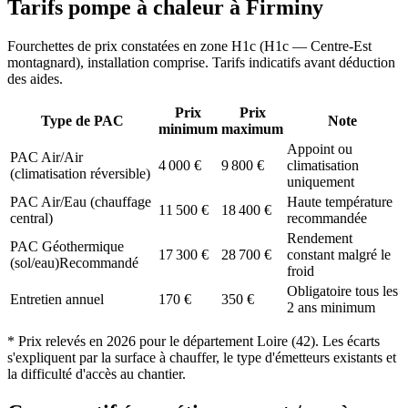
Tarifs pompe à chaleur à
Firminy
Fourchettes de prix constatées en zone
H1c
(
H1c — Centre-Est
montagnard
), installation comprise. Tarifs indicatifs avant déduction
des aides.
Prix
Prix
Type de PAC
Note
minimum
maximum
Appoint ou
PAC Air/Air
4 000
€
9 800
€
climatisation
(climatisation réversible)
uniquement
PAC Air/Eau (chauffage
Haute température
11 500
€
18 400
€
central)
recommandée
Rendement
PAC Géothermique
17 300
€
28 700
€
constant malgré le
(sol/eau)
Recommandé
froid
Obligatoire tous les
Entretien annuel
170
€
350
€
2 ans minimum
* Prix relevés en
2026
pour le département
Loire
(
42
). Les écarts
s'expliquent par la surface à chauffer, le type d'émetteurs existants et
la difficulté d'accès au chantier.