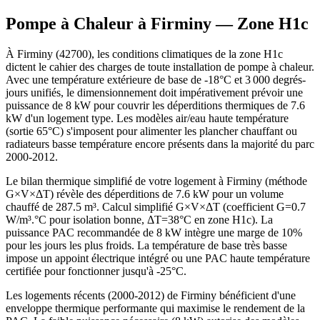
Pompe à Chaleur à
Firminy
— Zone
H1c
À Firminy (42700), les conditions climatiques de la zone H1c
dictent le cahier des charges de toute installation de pompe à chaleur.
Avec une température extérieure de base de -18°C et 3 000 degrés-
jours unifiés, le dimensionnement doit impérativement prévoir une
puissance de 8 kW pour couvrir les déperditions thermiques de 7.6
kW d'un logement type. Les modèles air/eau haute température
(sortie 65°C) s'imposent pour alimenter les plancher chauffant ou
radiateurs basse température encore présents dans la majorité du parc
2000-2012.
Le bilan thermique simplifié de votre logement à Firminy (méthode
G×V×ΔT) révèle des déperditions de 7.6 kW pour un volume
chauffé de 287.5 m³. Calcul simplifié G×V×ΔT (coefficient G=0.7
W/m³.°C pour isolation bonne, ΔT=38°C en zone H1c). La
puissance PAC recommandée de 8 kW intègre une marge de 10%
pour les jours les plus froids. La température de base très basse
impose un appoint électrique intégré ou une PAC haute température
certifiée pour fonctionner jusqu'à -25°C.
Les logements récents (2000-2012) de Firminy bénéficient d'une
enveloppe thermique performante qui maximise le rendement de la