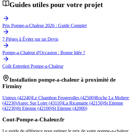
Guides utiles pour votre projet
Prix Pompe-a-Chaleur 2026 : Guide Complet
7 Pièges à Éviter sur un Devis
Pompe-a-Chaleur d'Occasion : Bonne Idée ?
Coût Entretien Pompe-a-Chaleur
Installation pompe-a-chaleur à proximité de
Firminy
Unieux
(
42240
)
Le Chambon Feugerolles
(
42500
)
Roche La Moliere
(
42230
)
Aurec Sur Loire
(
43110
)
La Ricamarie
(
42150
)
St Etienne
(
42230
)
St Etienne
(
42100
)
St Etienne
(
42000
)
Cout-Pompe-a-Chaleur
.fr
Le guide de référence pour estimer le prix de votre pompe-a-chaleur