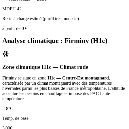
MDPH 42
Reste à charge estimé (profil très modeste)
à partir de
0
€
Analyse climatique :
Firminy
(
H1c
)
Zone climatique
H1c
— Climat
rude
Firminy
se situe en zone
H1c — Centre-Est montagnard
,
caractérisée par un
climat montagnard avec des températures
hivernales parmi les plus basses de France métropolitaine. L'altitude
accentue les besoins en chauffage et impose des PAC haute
température
.
-18
°C
Temp. de base
3 000