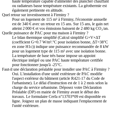
haute température capable d'alimenter des plancher chauffant
ou radiateurs basse température existants. La géothermie est
également pertinente en altitude.
Quel retour sur investissement à Firminy ?
Pour un logement de 115 m² à Firminy, l'économie annuelle
est de 340 € avec un retour en 15 ans. Sur 15 ans, le gain net
atteint 2 000 € et vos émissions baissent de 2 480 kg CO₂/an.
Quelle puissance de PAC pour ma maison à Firminy ?
Le bilan thermique simplifié (Calcul simplifié G×V×ΔT
(coefficient G=0.7 W/m³.°C pour isolation bonne, ΔT=38°C
en zone H1c)) indique une puissance recommandée de 8 kW
pour un logement type de 115 m² avec une isolation bonne.
La température de base très basse impose un appoint
électrique intégré ou une PAC haute température certifiée
pour fonctionner jusqu'à -25°C.
Faut-il une déclaration préalable pour installer une PAC à Firminy ?
Oui. L'installation d'une unité extérieure de PAC modifie
l'aspect extérieur du bâtiment (article R421-17 du Code de
l'urbanisme). Le délai d'instruction est de 1 à 2 mois selon la
charge du service urbanisme. Déposez votre Déclaration
Préalable (DP) en mairie de Firminy avant le début des
travaux. Le formulaire Cerfa n°13703*09 est disponible en
ligne. Joignez un plan de masse indiquant l'emplacement de
l'unité extérieure.