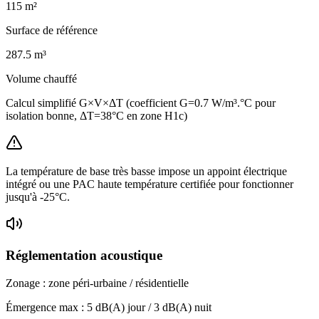
115
m²
Surface de référence
287.5
m³
Volume chauffé
Calcul simplifié G×V×ΔT (coefficient G=0.7 W/m³.°C pour
isolation bonne, ΔT=38°C en zone H1c)
La température de base très basse impose un appoint électrique
intégré ou une PAC haute température certifiée pour fonctionner
jusqu'à -25°C.
Réglementation acoustique
Zonage :
zone péri-urbaine / résidentielle
Émergence max :
5
dB(A) jour /
3
dB(A) nuit