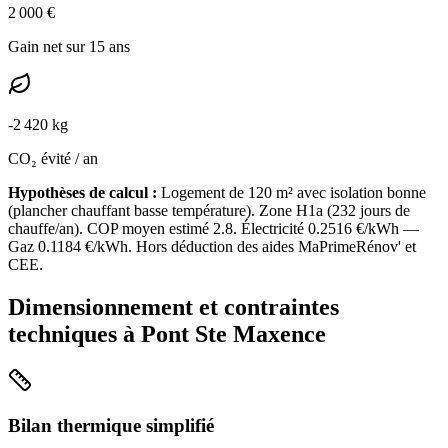
2 000
€
Gain net sur 15 ans
-
2 420
kg
CO₂ évité / an
Hypothèses de calcul :
Logement de
120
m² avec isolation
bonne
(
plancher chauffant basse température
). Zone
H1a
(
232
jours de
chauffe/an). COP moyen estimé
2.8
. Électricité
0.2516
€/kWh —
Gaz
0.1184
€/kWh. Hors déduction des aides MaPrimeRénov' et
CEE.
Dimensionnement et contraintes
techniques à
Pont Ste Maxence
Bilan thermique simplifié