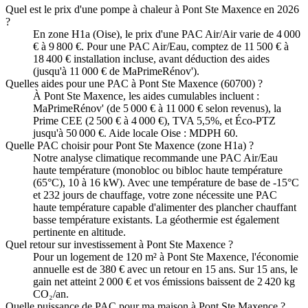
Quel est le prix d'une pompe à chaleur à Pont Ste Maxence en 2026
?
En zone H1a (Oise), le prix d'une PAC Air/Air varie de 4 000
€ à 9 800 €. Pour une PAC Air/Eau, comptez de 11 500 € à
18 400 € installation incluse, avant déduction des aides
(jusqu'à 11 000 € de MaPrimeRénov').
Quelles aides pour une PAC à Pont Ste Maxence (60700) ?
À Pont Ste Maxence, les aides cumulables incluent :
MaPrimeRénov' (de 5 000 € à 11 000 € selon revenus), la
Prime CEE (2 500 € à 4 000 €), TVA 5,5%, et Éco-PTZ
jusqu'à 50 000 €. Aide locale Oise : MDPH 60.
Quelle PAC choisir pour Pont Ste Maxence (zone H1a) ?
Notre analyse climatique recommande une PAC Air/Eau
haute température (monobloc ou bibloc haute température
(65°C), 10 à 16 kW). Avec une température de base de -15°C
et 232 jours de chauffage, votre zone nécessite une PAC
haute température capable d'alimenter des plancher chauffant
basse température existants. La géothermie est également
pertinente en altitude.
Quel retour sur investissement à Pont Ste Maxence ?
Pour un logement de 120 m² à Pont Ste Maxence, l'économie
annuelle est de 380 € avec un retour en 15 ans. Sur 15 ans, le
gain net atteint 2 000 € et vos émissions baissent de 2 420 kg
CO₂/an.
Quelle puissance de PAC pour ma maison à Pont Ste Maxence ?