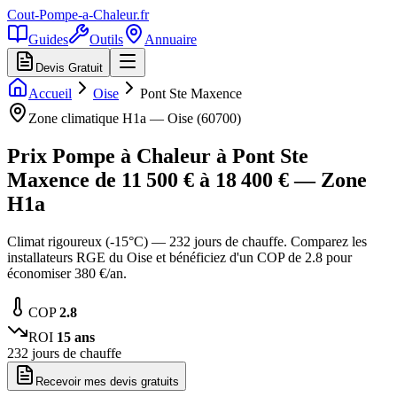
Cout-Pompe-a-Chaleur
.fr
Guides
Outils
Annuaire
Devis Gratuit
Accueil
Oise
Pont Ste Maxence
Zone climatique
H1a
—
Oise
(
60700
)
Prix Pompe à Chaleur à
Pont Ste
Maxence
de
11 500
€ à
18 400
€ — Zone
H1a
Climat rigoureux (-15°C) — 232 jours de chauffe. Comparez les
installateurs RGE du Oise et bénéficiez d'un COP de 2.8 pour
économiser 380 €/an.
COP
2.8
ROI
15
ans
232
jours de chauffe
Recevoir mes devis gratuits