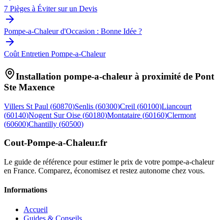
7 Pièges à Éviter sur un Devis
Pompe-a-Chaleur d'Occasion : Bonne Idée ?
Coût Entretien Pompe-a-Chaleur
Installation pompe-a-chaleur à proximité de
Pont
Ste Maxence
Villers St Paul
(
60870
)
Senlis
(
60300
)
Creil
(
60100
)
Liancourt
(
60140
)
Nogent Sur Oise
(
60180
)
Montataire
(
60160
)
Clermont
(
60600
)
Chantilly
(
60500
)
Cout-Pompe-a-Chaleur
.fr
Le guide de référence pour estimer le prix de votre pompe-a-chaleur
en France. Comparez, économisez et restez autonome chez vous.
Informations
Accueil
Guides & Conseils