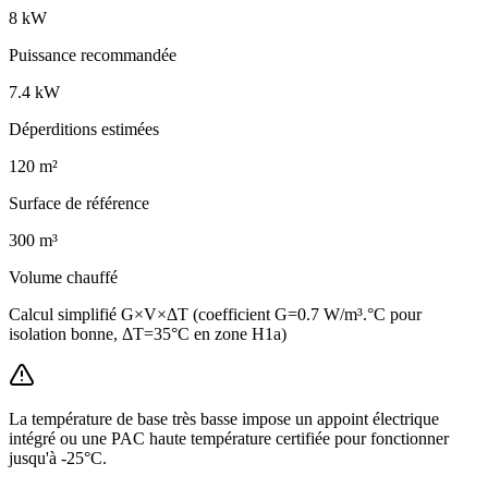
8
kW
Puissance recommandée
7.4
kW
Déperditions estimées
120
m²
Surface de référence
300
m³
Volume chauffé
Calcul simplifié G×V×ΔT (coefficient G=0.7 W/m³.°C pour
isolation bonne, ΔT=35°C en zone H1a)
La température de base très basse impose un appoint électrique
intégré ou une PAC haute température certifiée pour fonctionner
jusqu'à -25°C.