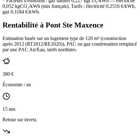
* Facteurs d'émission :
gaz naturel 0,227
kgCO₂/kWh — électricité
0,052 kgCO₂/kWh (mix français). Tarifs : électricité
0.2516
€/kWh,
gaz
0.1184
€/kWh.
Rentabilité à
Pont Ste Maxence
Estimation basée sur un logement type de
120
m² (construction
après 2012 (RT2012/RE2020)
),
PAC ou gaz condensation
remplacé
par une PAC Air/Eau,
tarifs nordistes
.
380
€
Économie / an
15
ans
Retour sur invest.