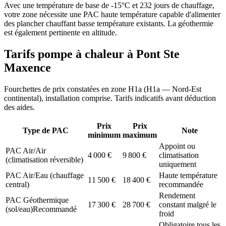
Avec une température de base de -15°C et 232 jours de chauffage,
votre zone nécessite une PAC haute température capable d'alimenter
des plancher chauffant basse température existants. La géothermie
est également pertinente en altitude.
Tarifs pompe à chaleur à
Pont Ste
Maxence
Fourchettes de prix constatées en zone
H1a
(
H1a — Nord-Est
continental
), installation comprise. Tarifs indicatifs avant déduction
des aides.
Prix
Prix
Type de PAC
Note
minimum
maximum
Appoint ou
PAC Air/Air
4 000
€
9 800
€
climatisation
(climatisation réversible)
uniquement
PAC Air/Eau (chauffage
Haute température
11 500
€
18 400
€
central)
recommandée
Rendement
PAC Géothermique
17 300
€
28 700
€
constant malgré le
(sol/eau)
Recommandé
froid
Obligatoire tous les