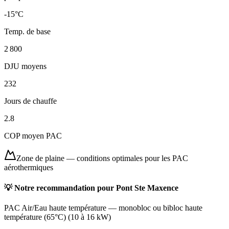
-15
°C
Temp. de base
2 800
DJU moyens
232
Jours de chauffe
2.8
COP moyen PAC
Zone de plaine
—
conditions optimales pour les PAC
aérothermiques
💡 Notre recommandation pour
Pont Ste Maxence
PAC Air/Eau haute température
—
monobloc ou bibloc haute
température (65°C)
(
10 à 16 kW
)