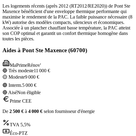
Les logements récents (après 2012 (RT2012/RE2020)) de Pont Ste
Maxence bénéficient d'une enveloppe thermique performante qui
maximise le rendement de la PAC. La faible puissance nécessaire (8
kW) autorise des modèles compacts, silencieux et économiques.
Associée à un plancher chauffant basse température, la PAC atteint
son COP optimal et garantit un confort thermique homogène dans
toutes les pièces.
Aides à
Pont Ste Maxence
(
60700
)
MaPrimeRénov'
🔵 Très modeste
11 000
€
🟡 Modeste
9 000
€
🟣 Interm.
5 000
€
🔴 Aisé
Non éligible
Prime CEE
De
2 500
€
à
4 000
€
selon fournisseur d'énergie
TVA
5,5%
Éco-PTZ