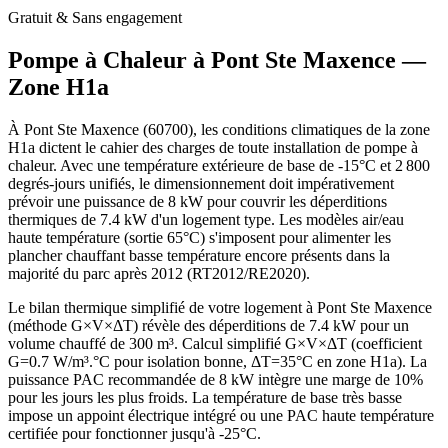
Gratuit & Sans engagement
Pompe à Chaleur à
Pont Ste Maxence
—
Zone
H1a
À Pont Ste Maxence (60700), les conditions climatiques de la zone
H1a dictent le cahier des charges de toute installation de pompe à
chaleur. Avec une température extérieure de base de -15°C et 2 800
degrés-jours unifiés, le dimensionnement doit impérativement
prévoir une puissance de 8 kW pour couvrir les déperditions
thermiques de 7.4 kW d'un logement type. Les modèles air/eau
haute température (sortie 65°C) s'imposent pour alimenter les
plancher chauffant basse température encore présents dans la
majorité du parc après 2012 (RT2012/RE2020).
Le bilan thermique simplifié de votre logement à Pont Ste Maxence
(méthode G×V×ΔT) révèle des déperditions de 7.4 kW pour un
volume chauffé de 300 m³. Calcul simplifié G×V×ΔT (coefficient
G=0.7 W/m³.°C pour isolation bonne, ΔT=35°C en zone H1a). La
puissance PAC recommandée de 8 kW intègre une marge de 10%
pour les jours les plus froids. La température de base très basse
impose un appoint électrique intégré ou une PAC haute température
certifiée pour fonctionner jusqu'à -25°C.