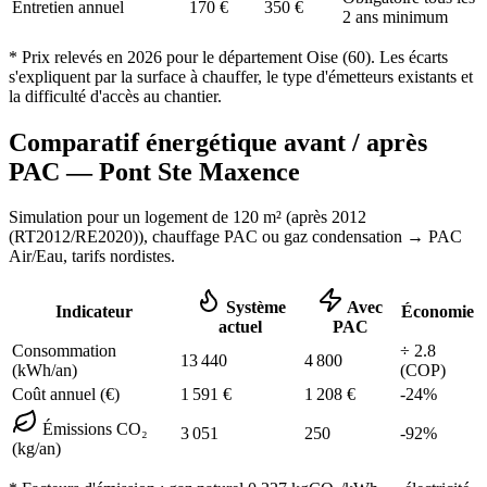
Entretien annuel
170
€
350
€
2 ans minimum
* Prix relevés en
2026
pour le département
Oise
(
60
). Les écarts
s'expliquent par la surface à chauffer, le type d'émetteurs existants et
la difficulté d'accès au chantier.
Comparatif énergétique avant / après
PAC —
Pont Ste Maxence
Simulation pour un logement de
120
m² (
après 2012
(RT2012/RE2020)
), chauffage
PAC ou gaz condensation
→ PAC
Air/Eau,
tarifs nordistes
.
Système
Avec
Indicateur
Économie
actuel
PAC
Consommation
÷
2.8
13 440
4 800
(kWh/an)
(COP)
Coût annuel (€)
1 591
€
1 208
€
-
24
%
Émissions CO₂
3 051
250
-
92
%
(kg/an)