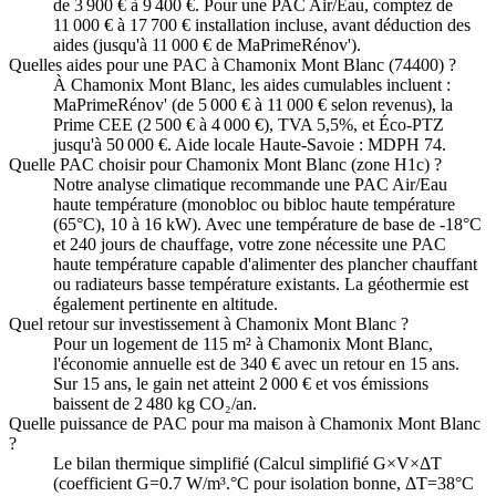
de 3 900 € à 9 400 €. Pour une PAC Air/Eau, comptez de
11 000 € à 17 700 € installation incluse, avant déduction des
aides (jusqu'à 11 000 € de MaPrimeRénov').
Quelles aides pour une PAC à Chamonix Mont Blanc (74400) ?
À Chamonix Mont Blanc, les aides cumulables incluent :
MaPrimeRénov' (de 5 000 € à 11 000 € selon revenus), la
Prime CEE (2 500 € à 4 000 €), TVA 5,5%, et Éco-PTZ
jusqu'à 50 000 €. Aide locale Haute-Savoie : MDPH 74.
Quelle PAC choisir pour Chamonix Mont Blanc (zone H1c) ?
Notre analyse climatique recommande une PAC Air/Eau
haute température (monobloc ou bibloc haute température
(65°C), 10 à 16 kW). Avec une température de base de -18°C
et 240 jours de chauffage, votre zone nécessite une PAC
haute température capable d'alimenter des plancher chauffant
ou radiateurs basse température existants. La géothermie est
également pertinente en altitude.
Quel retour sur investissement à Chamonix Mont Blanc ?
Pour un logement de 115 m² à Chamonix Mont Blanc,
l'économie annuelle est de 340 € avec un retour en 15 ans.
Sur 15 ans, le gain net atteint 2 000 € et vos émissions
baissent de 2 480 kg CO₂/an.
Quelle puissance de PAC pour ma maison à Chamonix Mont Blanc
?
Le bilan thermique simplifié (Calcul simplifié G×V×ΔT
(coefficient G=0.7 W/m³.°C pour isolation bonne, ΔT=38°C