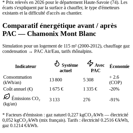
* Prix relevés en
2026
pour le département
Haute-Savoie
(
74
). Les
écarts s'expliquent par la surface à chauffer, le type d'émetteurs
existants et la difficulté d'accès au chantier.
Comparatif énergétique avant / après
PAC —
Chamonix Mont Blanc
Simulation pour un logement de
115
m² (
2000-2012
), chauffage
gaz
condensation
→ PAC Air/Eau,
tarifs rhônalpins
.
Système
Avec
Indicateur
Économie
actuel
PAC
Consommation
÷
2.6
13 800
5 308
(kWh/an)
(COP)
Coût annuel (€)
1 675
€
1 335
€
-
20
%
Émissions CO₂
3 133
276
-
91
%
(kg/an)
* Facteurs d'émission :
gaz naturel 0,227
kgCO₂/kWh — électricité
0,052 kgCO₂/kWh (mix français). Tarifs : électricité
0.2516
€/kWh,
gaz
0.1214
€/kWh.