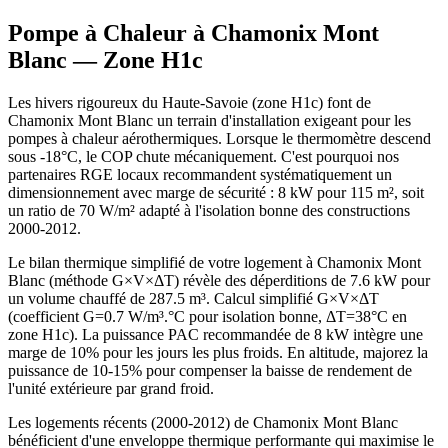
Pompe à Chaleur à
Chamonix Mont
Blanc
— Zone
H1c
Les hivers rigoureux du Haute-Savoie (zone H1c) font de
Chamonix Mont Blanc un terrain d'installation exigeant pour les
pompes à chaleur aérothermiques. Lorsque le thermomètre descend
sous -18°C, le COP chute mécaniquement. C'est pourquoi nos
partenaires RGE locaux recommandent systématiquement un
dimensionnement avec marge de sécurité : 8 kW pour 115 m², soit
un ratio de 70 W/m² adapté à l'isolation bonne des constructions
2000-2012.
Le bilan thermique simplifié de votre logement à Chamonix Mont
Blanc (méthode G×V×ΔT) révèle des déperditions de 7.6 kW pour
un volume chauffé de 287.5 m³. Calcul simplifié G×V×ΔT
(coefficient G=0.7 W/m³.°C pour isolation bonne, ΔT=38°C en
zone H1c). La puissance PAC recommandée de 8 kW intègre une
marge de 10% pour les jours les plus froids. En altitude, majorez la
puissance de 10-15% pour compenser la baisse de rendement de
l'unité extérieure par grand froid.
Les logements récents (2000-2012) de Chamonix Mont Blanc
bénéficient d'une enveloppe thermique performante qui maximise le