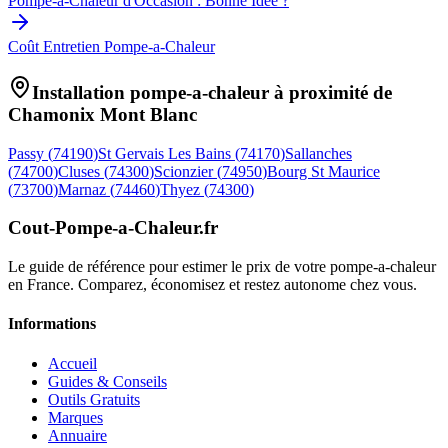
Pompe-a-Chaleur d'Occasion : Bonne Idée ?
Coût Entretien Pompe-a-Chaleur
Installation pompe-a-chaleur à proximité de
Chamonix Mont Blanc
Passy
(
74190
)
St Gervais Les Bains
(
74170
)
Sallanches
(
74700
)
Cluses
(
74300
)
Scionzier
(
74950
)
Bourg St Maurice
(
73700
)
Marnaz
(
74460
)
Thyez
(
74300
)
Cout-Pompe-a-Chaleur
.fr
Le guide de référence pour estimer le prix de votre pompe-a-chaleur
en France. Comparez, économisez et restez autonome chez vous.
Informations
Accueil
Guides & Conseils
Outils Gratuits
Marques
Annuaire