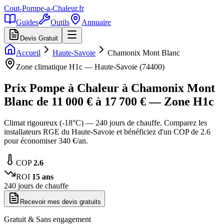
Cout-Pompe-a-Chaleur
.fr
Guides
Outils
Annuaire
Devis Gratuit
Accueil
Haute-Savoie
Chamonix Mont Blanc
Zone climatique
H1c
—
Haute-Savoie
(
74400
)
Prix Pompe à Chaleur à
Chamonix Mont
Blanc
de
11 000
€ à
17 700
€ — Zone
H1c
Climat rigoureux (-18°C) — 240 jours de chauffe. Comparez les
installateurs RGE du Haute-Savoie et bénéficiez d'un COP de 2.6
pour économiser 340 €/an.
COP
2.6
ROI
15
ans
240
jours de chauffe
Recevoir mes devis gratuits
Gratuit & Sans engagement