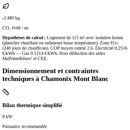
-
2 480
kg
CO₂ évité / an
Hypothèses de calcul :
Logement de
115
m² avec isolation
bonne
(
plancher chauffant ou radiateurs basse température
). Zone
H1c
(
240
jours de chauffe/an). COP moyen estimé
2.6
. Électricité
0.2516
€/kWh — Gaz
0.1214
€/kWh. Hors déduction des aides
MaPrimeRénov' et CEE.
Dimensionnement et contraintes
techniques à
Chamonix Mont Blanc
Bilan thermique simplifié
8
kW
Puissance recommandée