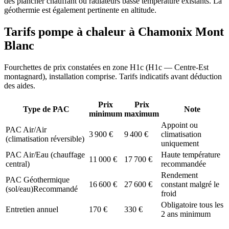
des plancher chauffant ou radiateurs basse température existants. La
géothermie est également pertinente en altitude.
Tarifs pompe à chaleur à
Chamonix Mont
Blanc
Fourchettes de prix constatées en zone
H1c
(
H1c — Centre-Est
montagnard
), installation comprise. Tarifs indicatifs avant déduction
des aides.
Prix
Prix
Type de PAC
Note
minimum
maximum
Appoint ou
PAC Air/Air
3 900
€
9 400
€
climatisation
(climatisation réversible)
uniquement
PAC Air/Eau (chauffage
Haute température
11 000
€
17 700
€
central)
recommandée
Rendement
PAC Géothermique
16 600
€
27 600
€
constant malgré le
(sol/eau)
Recommandé
froid
Obligatoire tous les
Entretien annuel
170
€
330
€
2 ans minimum