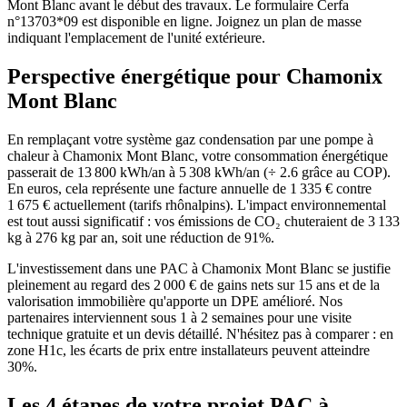
Mont Blanc avant le début des travaux. Le formulaire Cerfa
n°13703*09 est disponible en ligne. Joignez un plan de masse
indiquant l'emplacement de l'unité extérieure.
Perspective énergétique pour
Chamonix
Mont Blanc
En remplaçant votre système gaz condensation par une pompe à
chaleur à Chamonix Mont Blanc, votre consommation énergétique
passerait de 13 800 kWh/an à 5 308 kWh/an (÷ 2.6 grâce au COP).
En euros, cela représente une facture annuelle de 1 335 € contre
1 675 € actuellement (tarifs rhônalpins). L'impact environnemental
est tout aussi significatif : vos émissions de CO₂ chuteraient de 3 133
kg à 276 kg par an, soit une réduction de 91%.
L'investissement dans une PAC à Chamonix Mont Blanc se justifie
pleinement au regard des 2 000 € de gains nets sur 15 ans et de la
valorisation immobilière qu'apporte un DPE amélioré. Nos
partenaires interviennent sous 1 à 2 semaines pour une visite
technique gratuite et un devis détaillé. N'hésitez pas à comparer : en
zone H1c, les écarts de prix entre installateurs peuvent atteindre
30%.
Les 4 étapes de votre projet PAC à