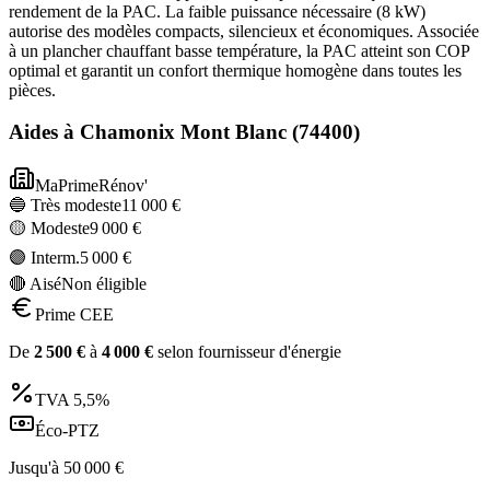
rendement de la PAC. La faible puissance nécessaire (8 kW)
autorise des modèles compacts, silencieux et économiques. Associée
à un plancher chauffant basse température, la PAC atteint son COP
optimal et garantit un confort thermique homogène dans toutes les
pièces.
Aides à
Chamonix Mont Blanc
(
74400
)
MaPrimeRénov'
🔵 Très modeste
11 000
€
🟡 Modeste
9 000
€
🟣 Interm.
5 000
€
🔴 Aisé
Non éligible
Prime CEE
De
2 500
€
à
4 000
€
selon fournisseur d'énergie
TVA
5,5%
Éco-PTZ
Jusqu'à
50 000
€