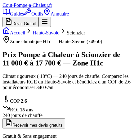
Cout-Pompe-a-Chaleur
.fr
Guides
Outils
Annuaire
Devis Gratuit
Accueil
Haute-Savoie
Scionzier
Zone climatique
H1c
—
Haute-Savoie
(
74950
)
Prix Pompe à Chaleur à
Scionzier
de
11 000
€ à
17 700
€ — Zone
H1c
Climat rigoureux (-18°C) — 240 jours de chauffe. Comparez les
installateurs RGE du Haute-Savoie et bénéficiez d'un COP de 2.6
pour économiser 340 €/an.
COP
2.6
ROI
15
ans
240
jours de chauffe
Recevoir mes devis gratuits
Gratuit & Sans engagement