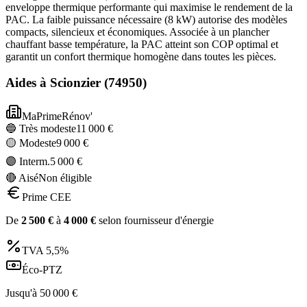
enveloppe thermique performante qui maximise le rendement de la
PAC. La faible puissance nécessaire (8 kW) autorise des modèles
compacts, silencieux et économiques. Associée à un plancher
chauffant basse température, la PAC atteint son COP optimal et
garantit un confort thermique homogène dans toutes les pièces.
Aides à
Scionzier
(
74950
)
MaPrimeRénov'
🔵 Très modeste
11 000
€
🟡 Modeste
9 000
€
🟣 Interm.
5 000
€
🔴 Aisé
Non éligible
Prime CEE
De
2 500
€
à
4 000
€
selon fournisseur d'énergie
TVA
5,5%
Éco-PTZ
Jusqu'à
50 000
€