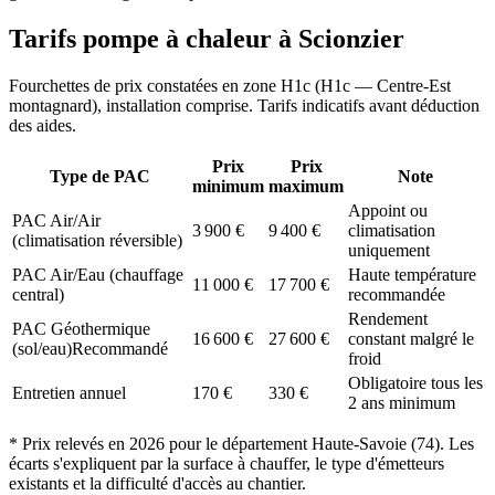
Tarifs pompe à chaleur à
Scionzier
Fourchettes de prix constatées en zone
H1c
(
H1c — Centre-Est
montagnard
), installation comprise. Tarifs indicatifs avant déduction
des aides.
Prix
Prix
Type de PAC
Note
minimum
maximum
Appoint ou
PAC Air/Air
3 900
€
9 400
€
climatisation
(climatisation réversible)
uniquement
PAC Air/Eau (chauffage
Haute température
11 000
€
17 700
€
central)
recommandée
Rendement
PAC Géothermique
16 600
€
27 600
€
constant malgré le
(sol/eau)
Recommandé
froid
Obligatoire tous les
Entretien annuel
170
€
330
€
2 ans minimum
* Prix relevés en
2026
pour le département
Haute-Savoie
(
74
). Les
écarts s'expliquent par la surface à chauffer, le type d'émetteurs
existants et la difficulté d'accès au chantier.