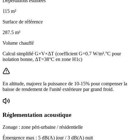
Déperditions estimées
115
m²
Surface de référence
287.5
m³
Volume chauffé
Calcul simplifié G×V×ΔT (coefficient G=0.7 W/m³.°C pour
isolation bonne, ΔT=38°C en zone H1c)
En altitude, majorez la puissance de 10-15% pour compenser la
baisse de rendement de l'unité extérieure par grand froid.
Réglementation acoustique
Zonage :
zone péri-urbaine / résidentielle
Émergence max :
5
dB(A) jour /
3
dB(A) nuit