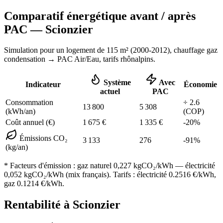
Comparatif énergétique avant / après
PAC —
Scionzier
Simulation pour un logement de
115
m² (
2000-2012
), chauffage
gaz
condensation
→ PAC Air/Eau,
tarifs rhônalpins
.
Système
Avec
Indicateur
Économie
actuel
PAC
Consommation
÷
2.6
13 800
5 308
(kWh/an)
(COP)
Coût annuel (€)
1 675
€
1 335
€
-
20
%
Émissions CO₂
3 133
276
-
91
%
(kg/an)
* Facteurs d'émission :
gaz naturel 0,227
kgCO₂/kWh — électricité
0,052 kgCO₂/kWh (mix français). Tarifs : électricité
0.2516
€/kWh,
gaz
0.1214
€/kWh.
Rentabilité à
Scionzier