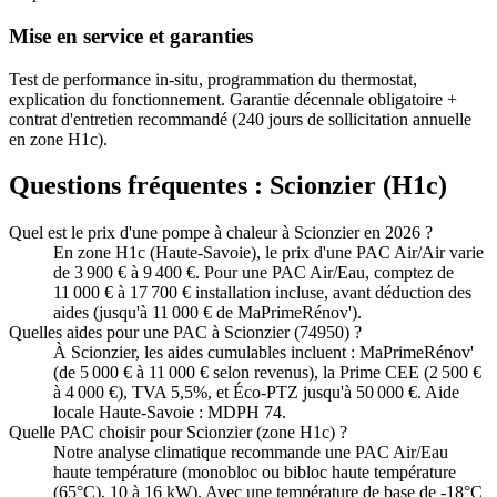
Mise en service et garanties
Test de performance in-situ, programmation du thermostat,
explication du fonctionnement. Garantie décennale obligatoire +
contrat d'entretien recommandé (240 jours de sollicitation annuelle
en zone H1c).
Questions fréquentes :
Scionzier
(
H1c
)
Quel est le prix d'une pompe à chaleur à Scionzier en 2026 ?
En zone H1c (Haute-Savoie), le prix d'une PAC Air/Air varie
de 3 900 € à 9 400 €. Pour une PAC Air/Eau, comptez de
11 000 € à 17 700 € installation incluse, avant déduction des
aides (jusqu'à 11 000 € de MaPrimeRénov').
Quelles aides pour une PAC à Scionzier (74950) ?
À Scionzier, les aides cumulables incluent : MaPrimeRénov'
(de 5 000 € à 11 000 € selon revenus), la Prime CEE (2 500 €
à 4 000 €), TVA 5,5%, et Éco-PTZ jusqu'à 50 000 €. Aide
locale Haute-Savoie : MDPH 74.
Quelle PAC choisir pour Scionzier (zone H1c) ?
Notre analyse climatique recommande une PAC Air/Eau
haute température (monobloc ou bibloc haute température
(65°C), 10 à 16 kW). Avec une température de base de -18°C