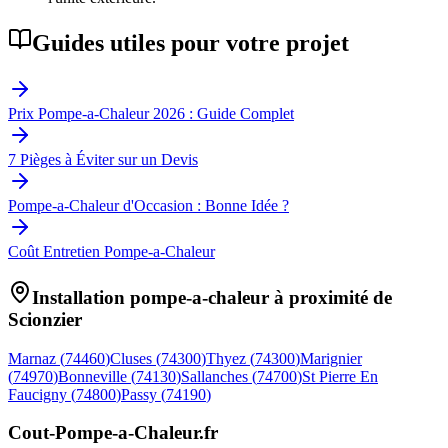
Guides utiles pour votre projet
Prix Pompe-a-Chaleur 2026 : Guide Complet
7 Pièges à Éviter sur un Devis
Pompe-a-Chaleur d'Occasion : Bonne Idée ?
Coût Entretien Pompe-a-Chaleur
Installation pompe-a-chaleur à proximité de
Scionzier
Marnaz
(
74460
)
Cluses
(
74300
)
Thyez
(
74300
)
Marignier
(
74970
)
Bonneville
(
74130
)
Sallanches
(
74700
)
St Pierre En
Faucigny
(
74800
)
Passy
(
74190
)
Cout-Pompe-a-Chaleur
.fr