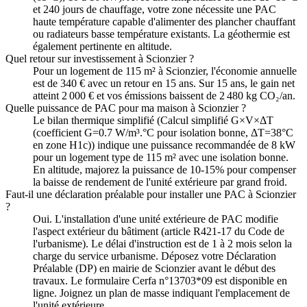
et 240 jours de chauffage, votre zone nécessite une PAC
haute température capable d'alimenter des plancher chauffant
ou radiateurs basse température existants. La géothermie est
également pertinente en altitude.
Quel retour sur investissement à Scionzier ?
Pour un logement de 115 m² à Scionzier, l'économie annuelle
est de 340 € avec un retour en 15 ans. Sur 15 ans, le gain net
atteint 2 000 € et vos émissions baissent de 2 480 kg CO₂/an.
Quelle puissance de PAC pour ma maison à Scionzier ?
Le bilan thermique simplifié (Calcul simplifié G×V×ΔT
(coefficient G=0.7 W/m³.°C pour isolation bonne, ΔT=38°C
en zone H1c)) indique une puissance recommandée de 8 kW
pour un logement type de 115 m² avec une isolation bonne.
En altitude, majorez la puissance de 10-15% pour compenser
la baisse de rendement de l'unité extérieure par grand froid.
Faut-il une déclaration préalable pour installer une PAC à Scionzier
?
Oui. L'installation d'une unité extérieure de PAC modifie
l'aspect extérieur du bâtiment (article R421-17 du Code de
l'urbanisme). Le délai d'instruction est de 1 à 2 mois selon la
charge du service urbanisme. Déposez votre Déclaration
Préalable (DP) en mairie de Scionzier avant le début des
travaux. Le formulaire Cerfa n°13703*09 est disponible en
ligne. Joignez un plan de masse indiquant l'emplacement de
l'unité extérieure.