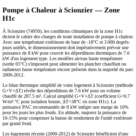
Pompe à Chaleur à
Scionzier
— Zone
H1c
À Scionzier (74950), les conditions climatiques de la zone H1c
dictent le cahier des charges de toute installation de pompe à chaleur.
Avec une température extérieure de base de -18°C et 3 000 degrés-
jours unifiés, le dimensionnement doit impérativement prévoir une
puissance de 8 kW pour couvrir les déperditions thermiques de 7.6
kW d'un logement type. Les modèles air/eau haute température
(sortie 65°C) s'imposent pour alimenter les plancher chauffant ou
radiateurs basse température encore présents dans la majorité du parc
2000-2012.
Le bilan thermique simplifié de votre logement à Scionzier (méthode
G×V×ΔT) révèle des déperditions de 7.6 kW pour un volume
chauffé de 287.5 m³. Calcul simplifié G×V×ΔT (coefficient G=0.7
W/m³.°C pour isolation bonne, ΔT=38°C en zone H1c). La
puissance PAC recommandée de 8 kW intègre une marge de 10%
pour les jours les plus froids. En altitude, majorez la puissance de
10-15% pour compenser la baisse de rendement de l'unité extérieure
par grand froid.
Les logements récents (2000-2012) de Scionzier bénéficient d'une