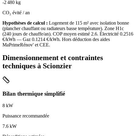
-
2 480
kg
CO₂ évité / an
Hypothèses de calcul :
Logement de
115
m² avec isolation
bonne
(
plancher chauffant ou radiateurs basse température
). Zone
H1c
(
240
jours de chauffe/an). COP moyen estimé
2.6
. Électricité
0.2516
€/kWh — Gaz
0.1214
€/kWh. Hors déduction des aides
MaPrimeRénov' et CEE.
Dimensionnement et contraintes
techniques à
Scionzier
Bilan thermique simplifié
8
kW
Puissance recommandée
7.6
kW