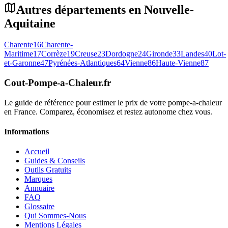
Autres départements en
Nouvelle-
Aquitaine
Charente
16
Charente-
Maritime
17
Corrèze
19
Creuse
23
Dordogne
24
Gironde
33
Landes
40
Lot-
et-Garonne
47
Pyrénées-Atlantiques
64
Vienne
86
Haute-Vienne
87
Cout-Pompe-a-Chaleur
.fr
Le guide de référence pour estimer le prix de votre pompe-a-chaleur
en France. Comparez, économisez et restez autonome chez vous.
Informations
Accueil
Guides & Conseils
Outils Gratuits
Marques
Annuaire
FAQ
Glossaire
Qui Sommes-Nous
Mentions Légales