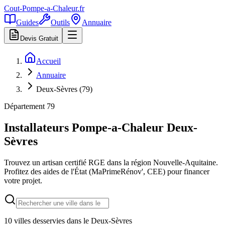
Cout-Pompe-a-Chaleur
.fr
Guides
Outils
Annuaire
Devis Gratuit
Accueil
Annuaire
Deux-Sèvres (79)
Département
79
Installateurs Pompe-a-Chaleur
Deux-
Sèvres
Trouvez un artisan certifié RGE dans la région
Nouvelle-Aquitaine
.
Profitez des aides de l'État (MaPrimeRénov', CEE) pour financer
votre projet.
10
villes desservies dans le
Deux-Sèvres