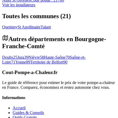
Nuits St Georges
Code postal :
21700
Voir les installateurs
Toutes les communes (21)
Quetigny
St Apollinaire
Talant
Autres départements en
Bourgogne-
Franche-Comté
Doubs
25
Jura
39
Nièvre
58
Haute-Saône
70
Saône-et-
Loire
71
Yonne
89
Territoire de Belfort
90
Cout-Pompe-a-Chaleur
.fr
Le guide de référence pour estimer le prix de votre pompe-a-chaleur
en France. Comparez, économisez et restez autonome chez vous.
Informations
Accueil
Guides & Conseils
Outils Gratuits