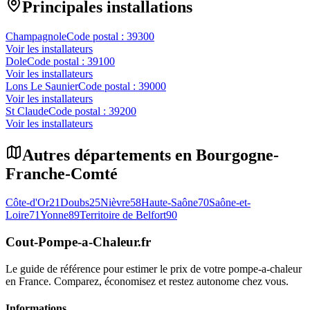
Principales installations
Champagnole
Code postal :
39300
Voir les installateurs
Dole
Code postal :
39100
Voir les installateurs
Lons Le Saunier
Code postal :
39000
Voir les installateurs
St Claude
Code postal :
39200
Voir les installateurs
Autres départements en
Bourgogne-
Franche-Comté
Côte-d'Or
21
Doubs
25
Nièvre
58
Haute-Saône
70
Saône-et-
Loire
71
Yonne
89
Territoire de Belfort
90
Cout-Pompe-a-Chaleur
.fr
Le guide de référence pour estimer le prix de votre pompe-a-chaleur
en France. Comparez, économisez et restez autonome chez vous.
Informations