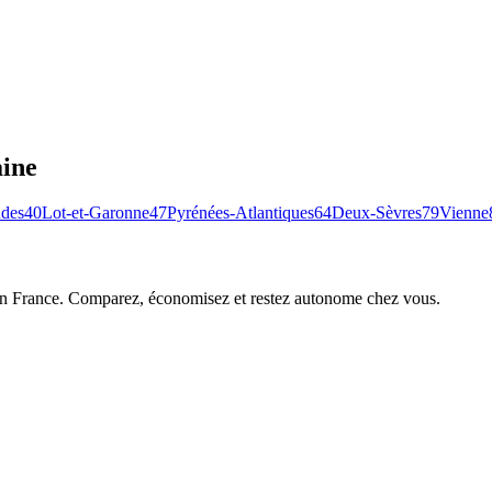
aine
des
40
Lot-et-Garonne
47
Pyrénées-Atlantiques
64
Deux-Sèvres
79
Vienne
 en France. Comparez, économisez et restez autonome chez vous.