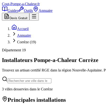
Cout-Pompe-a-Chaleur
.fr
Guides
Outils
Annuaire
Devis Gratuit
Accueil
Annuaire
Corrèze (19)
Département
19
Installateurs Pompe-a-Chaleur
Corrèze
Trouvez un artisan certifié RGE dans la région
Nouvelle-Aquitaine
. 
3
villes desservies dans le
Corrèze
Principales installations