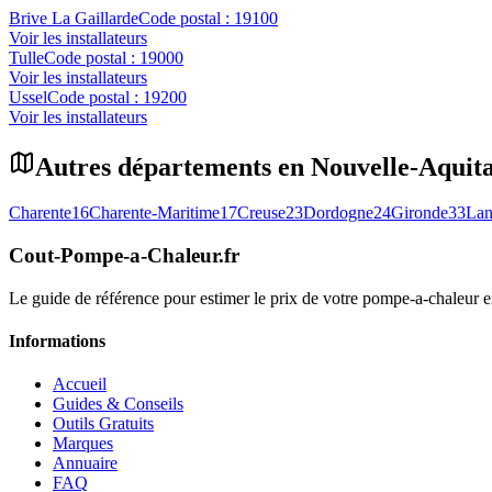
Brive La Gaillarde
Code postal :
19100
Voir les installateurs
Tulle
Code postal :
19000
Voir les installateurs
Ussel
Code postal :
19200
Voir les installateurs
Autres départements en
Nouvelle-Aquit
Charente
16
Charente-Maritime
17
Creuse
23
Dordogne
24
Gironde
33
Lan
Cout-Pompe-a-Chaleur
.fr
Le guide de référence pour estimer le prix de votre pompe-a-chaleur
Informations
Accueil
Guides & Conseils
Outils Gratuits
Marques
Annuaire
FAQ