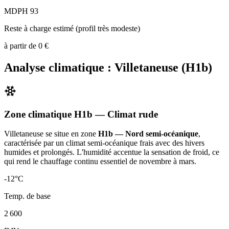
MDPH 93
Reste à charge estimé (profil très modeste)
à partir de
0
€
Analyse climatique :
Villetaneuse
(
H1b
)
Zone climatique
H1b
— Climat
rude
Villetaneuse
se situe en zone
H1b — Nord semi-océanique
,
caractérisée par un
climat semi-océanique frais avec des hivers
humides et prolongés. L'humidité accentue la sensation de froid, ce
qui rend le chauffage continu essentiel de novembre à mars
.
-12
°C
Temp. de base
2 600