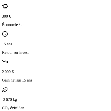
300
€
Économie / an
15
ans
Retour sur invest.
2 000
€
Gain net sur 15 ans
-
2 670
kg
CO₂ évité / an