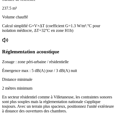
237.5
m³
Volume chauffé
Calcul simplifié G×V×ΔT (coefficient G=1.3 W/m³.°C pour
isolation médiocre, ΔT=32°C en zone H1b)
Réglementation acoustique
Zonage :
zone péri-urbaine / résidentielle
Émergence max :
5
dB(A) jour /
3
dB(A) nuit
Distance minimale
2 mètres minimum
En secteur résidentiel comme à Villetaneuse, les contraintes sonores
sont plus souples mais la réglementation nationale s'applique
toujours. Avec un terrain plus spacieux, positionnez l'unité extérieure
à distance des ouvertures des chambres.