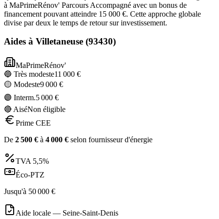
à MaPrimeRénov' Parcours Accompagné avec un bonus de
financement pouvant atteindre 15 000 €. Cette approche globale
divise par deux le temps de retour sur investissement.
Aides à
Villetaneuse
(
93430
)
MaPrimeRénov'
🔵 Très modeste
11 000
€
🟡 Modeste
9 000
€
🟣 Interm.
5 000
€
🔴 Aisé
Non éligible
Prime CEE
De
2 500
€
à
4 000
€
selon fournisseur d'énergie
TVA
5,5%
Éco-PTZ
Jusqu'à
50 000
€
Aide locale —
Seine-Saint-Denis