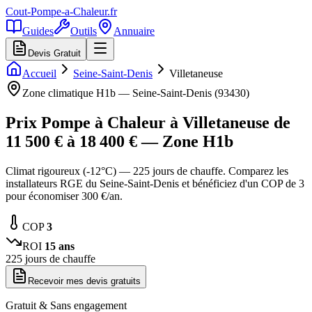
Cout-Pompe-a-Chaleur
.fr
Guides
Outils
Annuaire
Devis Gratuit
Accueil
Seine-Saint-Denis
Villetaneuse
Zone climatique
H1b
—
Seine-Saint-Denis
(
93430
)
Prix Pompe à Chaleur à
Villetaneuse
de
11 500
€ à
18 400
€ — Zone
H1b
Climat rigoureux (-12°C) — 225 jours de chauffe. Comparez les
installateurs RGE du Seine-Saint-Denis et bénéficiez d'un COP de 3
pour économiser 300 €/an.
COP
3
ROI
15
ans
225
jours de chauffe
Recevoir mes devis gratuits
Gratuit & Sans engagement