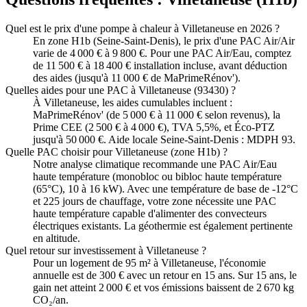
Quel est le prix d'une pompe à chaleur à Villetaneuse en 2026 ?
En zone H1b (Seine-Saint-Denis), le prix d'une PAC Air/Air
varie de 4 000 € à 9 800 €. Pour une PAC Air/Eau, comptez
de 11 500 € à 18 400 € installation incluse, avant déduction
des aides (jusqu'à 11 000 € de MaPrimeRénov').
Quelles aides pour une PAC à Villetaneuse (93430) ?
À Villetaneuse, les aides cumulables incluent :
MaPrimeRénov' (de 5 000 € à 11 000 € selon revenus), la
Prime CEE (2 500 € à 4 000 €), TVA 5,5%, et Éco-PTZ
jusqu'à 50 000 €. Aide locale Seine-Saint-Denis : MDPH 93.
Quelle PAC choisir pour Villetaneuse (zone H1b) ?
Notre analyse climatique recommande une PAC Air/Eau
haute température (monobloc ou bibloc haute température
(65°C), 10 à 16 kW). Avec une température de base de -12°C
et 225 jours de chauffage, votre zone nécessite une PAC
haute température capable d'alimenter des convecteurs
électriques existants. La géothermie est également pertinente
en altitude.
Quel retour sur investissement à Villetaneuse ?
Pour un logement de 95 m² à Villetaneuse, l'économie
annuelle est de 300 € avec un retour en 15 ans. Sur 15 ans, le
gain net atteint 2 000 € et vos émissions baissent de 2 670 kg
CO₂/an.