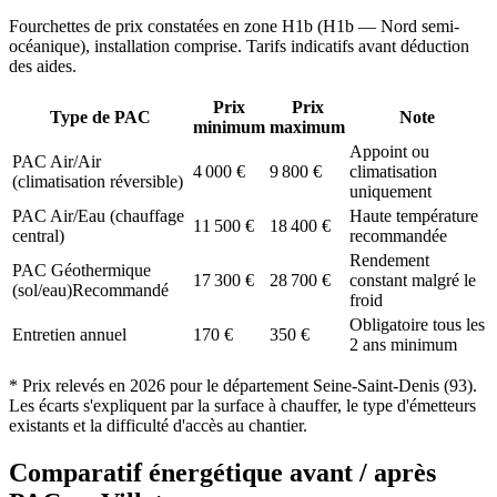
Fourchettes de prix constatées en zone
H1b
(
H1b — Nord semi-
océanique
), installation comprise. Tarifs indicatifs avant déduction
des aides.
Prix
Prix
Type de PAC
Note
minimum
maximum
Appoint ou
PAC Air/Air
4 000
€
9 800
€
climatisation
(climatisation réversible)
uniquement
PAC Air/Eau (chauffage
Haute température
11 500
€
18 400
€
central)
recommandée
Rendement
PAC Géothermique
17 300
€
28 700
€
constant malgré le
(sol/eau)
Recommandé
froid
Obligatoire tous les
Entretien annuel
170
€
350
€
2 ans minimum
* Prix relevés en
2026
pour le département
Seine-Saint-Denis
(
93
).
Les écarts s'expliquent par la surface à chauffer, le type d'émetteurs
existants et la difficulté d'accès au chantier.
Comparatif énergétique avant / après