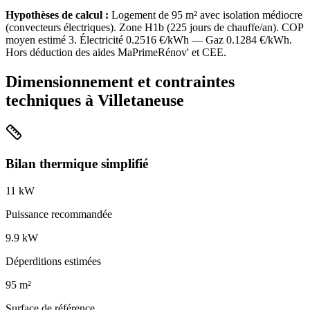
Hypothèses de calcul :
Logement de
95
m² avec isolation
médiocre
(
convecteurs électriques
). Zone
H1b
(
225
jours de chauffe/an). COP
moyen estimé
3
. Électricité
0.2516
€/kWh — Gaz
0.1284
€/kWh.
Hors déduction des aides MaPrimeRénov' et CEE.
Dimensionnement et contraintes
techniques à
Villetaneuse
Bilan thermique simplifié
11
kW
Puissance recommandée
9.9
kW
Déperditions estimées
95
m²
Surface de référence