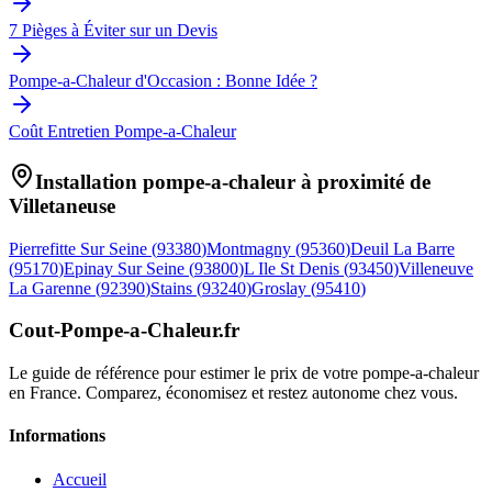
7 Pièges à Éviter sur un Devis
Pompe-a-Chaleur d'Occasion : Bonne Idée ?
Coût Entretien Pompe-a-Chaleur
Installation pompe-a-chaleur à proximité de
Villetaneuse
Pierrefitte Sur Seine
(
93380
)
Montmagny
(
95360
)
Deuil La Barre
(
95170
)
Epinay Sur Seine
(
93800
)
L Ile St Denis
(
93450
)
Villeneuve
La Garenne
(
92390
)
Stains
(
93240
)
Groslay
(
95410
)
Cout-Pompe-a-Chaleur
.fr
Le guide de référence pour estimer le prix de votre pompe-a-chaleur
en France. Comparez, économisez et restez autonome chez vous.
Informations
Accueil