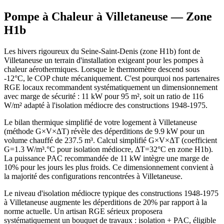
Pompe à Chaleur à
Villetaneuse
— Zone
H1b
Les hivers rigoureux du Seine-Saint-Denis (zone H1b) font de
Villetaneuse un terrain d'installation exigeant pour les pompes à
chaleur aérothermiques. Lorsque le thermomètre descend sous
-12°C, le COP chute mécaniquement. C'est pourquoi nos partenaires
RGE locaux recommandent systématiquement un dimensionnement
avec marge de sécurité : 11 kW pour 95 m², soit un ratio de 116
W/m² adapté à l'isolation médiocre des constructions 1948-1975.
Le bilan thermique simplifié de votre logement à Villetaneuse
(méthode G×V×ΔT) révèle des déperditions de 9.9 kW pour un
volume chauffé de 237.5 m³. Calcul simplifié G×V×ΔT (coefficient
G=1.3 W/m³.°C pour isolation médiocre, ΔT=32°C en zone H1b).
La puissance PAC recommandée de 11 kW intègre une marge de
10% pour les jours les plus froids. Ce dimensionnement convient à
la majorité des configurations rencontrées à Villetaneuse.
Le niveau d'isolation médiocre typique des constructions 1948-1975
à Villetaneuse augmente les déperditions de 20% par rapport à la
norme actuelle. Un artisan RGE sérieux proposera
systématiquement un bouquet de travaux : isolation + PAC, éligible