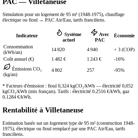
PAC —
Villetaneuse
Simulation pour un logement de
95
m² (
1948-1975
), chauffage
électrique ou fioul
→ PAC Air/Eau,
tarifs franciliens
.
Système
Avec
Indicateur
Économie
actuel
PAC
Consommation
14 820
4 940
÷
3
(COP)
(kWh/an)
Coût annuel (€)
1 482
€
1 243
€
-
16
%
Émissions CO₂
4 802
257
-
95
%
(kg/an)
* Facteurs d'émission :
fioul 0,324
kgCO₂/kWh — électricité 0,052
kgCO₂/kWh (mix français). Tarifs : électricité
0.2516
€/kWh, gaz
0.1284
€/kWh.
Rentabilité à
Villetaneuse
Estimation basée sur un logement type de
95
m² (construction
1948-
1975
),
électrique ou fioul
remplacé par une PAC Air/Eau,
tarifs
franciliens
.