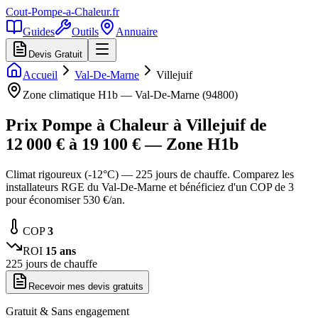
Cout-Pompe-a-Chaleur
.fr
Guides
Outils
Annuaire
Devis Gratuit
Accueil
Val-De-Marne
Villejuif
Zone climatique
H1b
—
Val-De-Marne
(
94800
)
Prix Pompe à Chaleur à
Villejuif
de
12 000
€ à
19 100
€ — Zone
H1b
Climat rigoureux (-12°C) — 225 jours de chauffe. Comparez les
installateurs RGE du Val-De-Marne et bénéficiez d'un COP de 3
pour économiser 530 €/an.
COP
3
ROI
15
ans
225
jours de chauffe
Recevoir mes devis gratuits
Gratuit & Sans engagement