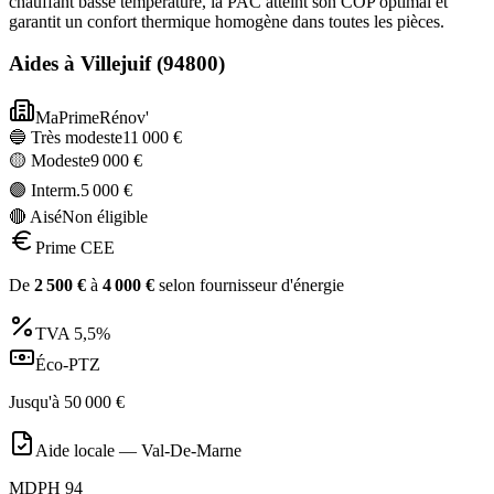
chauffant basse température, la PAC atteint son COP optimal et
garantit un confort thermique homogène dans toutes les pièces.
Aides à
Villejuif
(
94800
)
MaPrimeRénov'
🔵 Très modeste
11 000
€
🟡 Modeste
9 000
€
🟣 Interm.
5 000
€
🔴 Aisé
Non éligible
Prime CEE
De
2 500
€
à
4 000
€
selon fournisseur d'énergie
TVA
5,5%
Éco-PTZ
Jusqu'à
50 000
€
Aide locale —
Val-De-Marne
MDPH 94