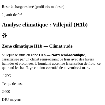
Reste à charge estimé (profil très modeste)
à partir de
0
€
Analyse climatique :
Villejuif
(
H1b
)
Zone climatique
H1b
— Climat
rude
Villejuif
se situe en zone
H1b — Nord semi-océanique
,
caractérisée par un
climat semi-océanique frais avec des hivers
humides et prolongés. L'humidité accentue la sensation de froid, ce
qui rend le chauffage continu essentiel de novembre à mars
.
-12
°C
Temp. de base
2 600
DJU moyens