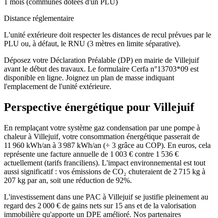
1 mois (communes dotées d'un PLU)
Distance réglementaire
L'unité extérieure doit respecter les distances de recul prévues par le
PLU ou, à défaut, le RNU (3 mètres en limite séparative).
Déposez votre Déclaration Préalable (DP) en mairie de Villejuif
avant le début des travaux. Le formulaire Cerfa n°13703*09 est
disponible en ligne. Joignez un plan de masse indiquant
l'emplacement de l'unité extérieure.
Perspective énergétique pour
Villejuif
En remplaçant votre système gaz condensation par une pompe à
chaleur à Villejuif, votre consommation énergétique passerait de
11 960 kWh/an à 3 987 kWh/an (÷ 3 grâce au COP). En euros, cela
représente une facture annuelle de 1 003 € contre 1 536 €
actuellement (tarifs franciliens). L'impact environnemental est tout
aussi significatif : vos émissions de CO₂ chuteraient de 2 715 kg à
207 kg par an, soit une réduction de 92%.
L'investissement dans une PAC à Villejuif se justifie pleinement au
regard des 2 000 € de gains nets sur 15 ans et de la valorisation
immobilière qu'apporte un DPE amélioré. Nos partenaires