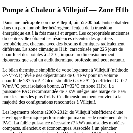
Pompe à Chaleur à
Villejuif
— Zone
H1b
Dans une métropole comme Villejuif, où 55 300 habitants cohabitent
dans un parc immobilier hétérogène, l'enjeu de la transition
énergétique est à la fois massif et urgent. Les copropriétés anciennes
du centre-ville côtoient les résidences récentes des quartiers
périphériques, chacune avec des besoins thermiques radicalement
différents. La zone climatique H1b, caractérisée par 225 jours de
chauffe et des pointes à -12°C, impose un dimensionnement
rigoureux que seul un audit thermique professionnel peut garantir.
Le bilan thermique simplifié de votre logement à Villejuif (méthode
G×V×ΔT) révèle des déperditions de 6.4 kW pour un volume
chauffé de 287.5 m³. Calcul simplifié G×V×ΔT (coefficient G=0.7
W/m³.°C pour isolation bonne, ΔT=32°C en zone H1b). La
puissance PAC recommandée de 7 kW intègre une marge de 10%
pour les jours les plus froids. Ce dimensionnement convient à la
majorité des configurations rencontrées à Villejuif.
Les logements récents (2000-2012) de Villejuif bénéficient d'une
enveloppe thermique performante qui maximise le rendement de la
PAC. La faible puissance nécessaire (7 kW) autorise des modèles
compacts, silencieux et économiques. Associée à un plancher