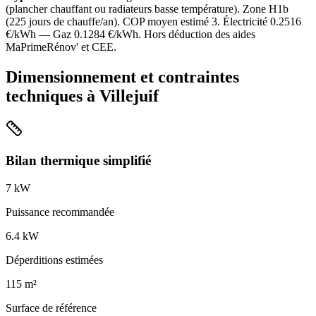
(
plancher chauffant ou radiateurs basse température
). Zone
H1b
(
225
jours de chauffe/an). COP moyen estimé
3
. Électricité
0.2516
€/kWh — Gaz
0.1284
€/kWh. Hors déduction des aides
MaPrimeRénov' et CEE.
Dimensionnement et contraintes
techniques à
Villejuif
Bilan thermique simplifié
7
kW
Puissance recommandée
6.4
kW
Déperditions estimées
115
m²
Surface de référence