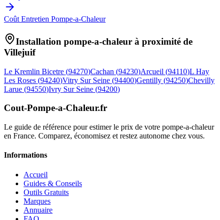
Coût Entretien Pompe-a-Chaleur
Installation pompe-a-chaleur à proximité de
Villejuif
Le Kremlin Bicetre
(
94270
)
Cachan
(
94230
)
Arcueil
(
94110
)
L Hay
Les Roses
(
94240
)
Vitry Sur Seine
(
94400
)
Gentilly
(
94250
)
Chevilly
Larue
(
94550
)
Ivry Sur Seine
(
94200
)
Cout-Pompe-a-Chaleur
.fr
Le guide de référence pour estimer le prix de votre pompe-a-chaleur
en France. Comparez, économisez et restez autonome chez vous.
Informations
Accueil
Guides & Conseils
Outils Gratuits
Marques
Annuaire
FAQ