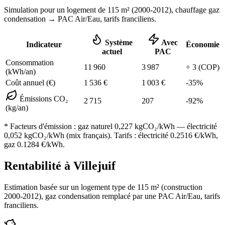
Simulation pour un logement de
115
m² (
2000-2012
), chauffage
gaz
condensation
→ PAC Air/Eau,
tarifs franciliens
.
Système
Avec
Indicateur
Économie
actuel
PAC
Consommation
11 960
3 987
÷
3
(COP)
(kWh/an)
Coût annuel (€)
1 536
€
1 003
€
-
35
%
Émissions CO₂
2 715
207
-
92
%
(kg/an)
* Facteurs d'émission :
gaz naturel 0,227
kgCO₂/kWh — électricité
0,052 kgCO₂/kWh (mix français). Tarifs : électricité
0.2516
€/kWh,
gaz
0.1284
€/kWh.
Rentabilité à
Villejuif
Estimation basée sur un logement type de
115
m² (construction
2000-2012
),
gaz condensation
remplacé par une PAC Air/Eau,
tarifs
franciliens
.