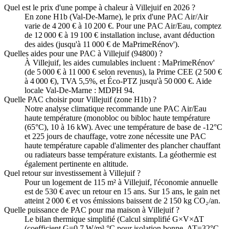
Quel est le prix d'une pompe à chaleur à Villejuif en 2026 ?
En zone H1b (Val-De-Marne), le prix d'une PAC Air/Air
varie de 4 200 € à 10 200 €. Pour une PAC Air/Eau, comptez
de 12 000 € à 19 100 € installation incluse, avant déduction
des aides (jusqu'à 11 000 € de MaPrimeRénov').
Quelles aides pour une PAC à Villejuif (94800) ?
À Villejuif, les aides cumulables incluent : MaPrimeRénov'
(de 5 000 € à 11 000 € selon revenus), la Prime CEE (2 500 €
à 4 000 €), TVA 5,5%, et Éco-PTZ jusqu'à 50 000 €. Aide
locale Val-De-Marne : MDPH 94.
Quelle PAC choisir pour Villejuif (zone H1b) ?
Notre analyse climatique recommande une PAC Air/Eau
haute température (monobloc ou bibloc haute température
(65°C), 10 à 16 kW). Avec une température de base de -12°C
et 225 jours de chauffage, votre zone nécessite une PAC
haute température capable d'alimenter des plancher chauffant
ou radiateurs basse température existants. La géothermie est
également pertinente en altitude.
Quel retour sur investissement à Villejuif ?
Pour un logement de 115 m² à Villejuif, l'économie annuelle
est de 530 € avec un retour en 15 ans. Sur 15 ans, le gain net
atteint 2 000 € et vos émissions baissent de 2 150 kg CO₂/an.
Quelle puissance de PAC pour ma maison à Villejuif ?
Le bilan thermique simplifié (Calcul simplifié G×V×ΔT
(coefficient G=0.7 W/m³.°C pour isolation bonne, ΔT=32°C