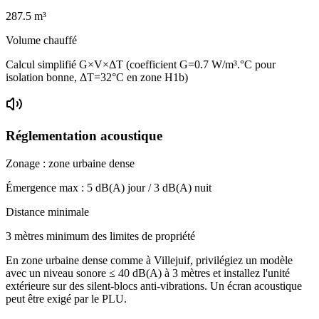
287.5
m³
Volume chauffé
Calcul simplifié G×V×ΔT (coefficient G=0.7 W/m³.°C pour
isolation bonne, ΔT=32°C en zone H1b)
Réglementation acoustique
Zonage :
zone urbaine dense
Émergence max :
5
dB(A) jour /
3
dB(A) nuit
Distance minimale
3 mètres minimum des limites de propriété
En zone urbaine dense comme à Villejuif, privilégiez un modèle
avec un niveau sonore ≤ 40 dB(A) à 3 mètres et installez l'unité
extérieure sur des silent-blocs anti-vibrations. Un écran acoustique
peut être exigé par le PLU.