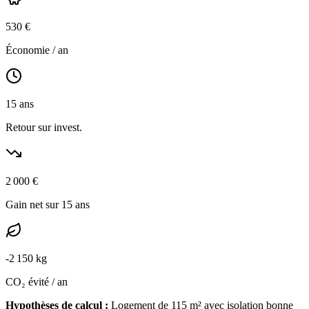
530
€
Économie / an
15
ans
Retour sur invest.
2 000
€
Gain net sur 15 ans
-
2 150
kg
CO₂ évité / an
Hypothèses de calcul :
Logement de
115
m² avec isolation
bonne