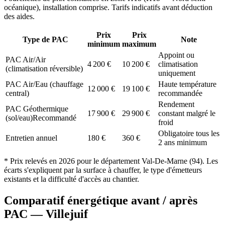
océanique
), installation comprise. Tarifs indicatifs avant déduction
des aides.
Prix
Prix
Type de PAC
Note
minimum
maximum
Appoint ou
PAC Air/Air
4 200
€
10 200
€
climatisation
(climatisation réversible)
uniquement
PAC Air/Eau (chauffage
Haute température
12 000
€
19 100
€
central)
recommandée
Rendement
PAC Géothermique
17 900
€
29 900
€
constant malgré le
(sol/eau)
Recommandé
froid
Obligatoire tous les
Entretien annuel
180
€
360
€
2 ans minimum
* Prix relevés en
2026
pour le département
Val-De-Marne
(
94
). Les
écarts s'expliquent par la surface à chauffer, le type d'émetteurs
existants et la difficulté d'accès au chantier.
Comparatif énergétique avant / après
PAC —
Villejuif