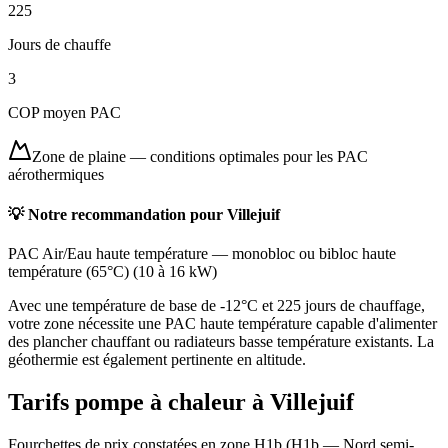
225
Jours de chauffe
3
COP moyen PAC
Zone de plaine
—
conditions optimales pour les PAC
aérothermiques
💡 Notre recommandation pour
Villejuif
PAC Air/Eau haute température
—
monobloc ou bibloc haute
température (65°C)
(
10 à 16 kW
)
Avec une température de base de -12°C et 225 jours de chauffage,
votre zone nécessite une PAC haute température capable d'alimenter
des plancher chauffant ou radiateurs basse température existants. La
géothermie est également pertinente en altitude.
Tarifs pompe à chaleur à
Villejuif
Fourchettes de prix constatées en zone
H1b
(
H1b — Nord semi-