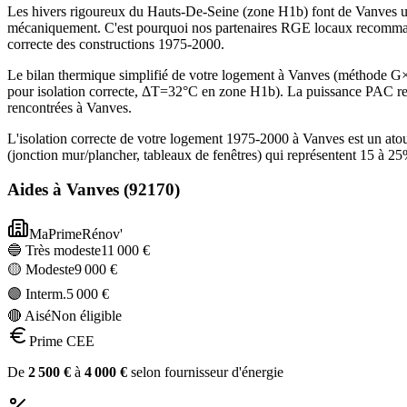
Les hivers rigoureux du Hauts-De-Seine (zone H1b) font de Vanves un
mécaniquement. C'est pourquoi nos partenaires RGE locaux recommand
correcte des constructions 1975-2000.
Le bilan thermique simplifié de votre logement à Vanves (méthode 
pour isolation correcte, ΔT=32°C en zone H1b). La puissance PAC re
rencontrées à Vanves.
L'isolation correcte de votre logement 1975-2000 à Vanves est un ato
(jonction mur/plancher, tableaux de fenêtres) qui représentent 15 à 
Aides à
Vanves
(
92170
)
MaPrimeRénov'
🔵 Très modeste
11 000
€
🟡 Modeste
9 000
€
🟣 Interm.
5 000
€
🔴 Aisé
Non éligible
Prime CEE
De
2 500
€
à
4 000
€
selon fournisseur d'énergie