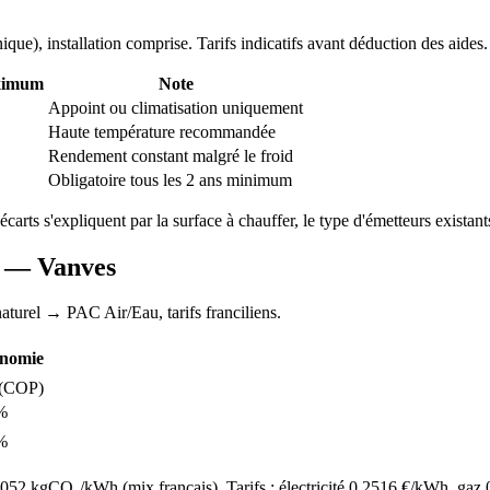
nique
), installation comprise. Tarifs indicatifs avant déduction des aides.
ximum
Note
Appoint ou climatisation uniquement
Haute température recommandée
Rendement constant malgré le froid
Obligatoire tous les 2 ans minimum
 écarts s'expliquent par la surface à chauffer, le type d'émetteurs existants
AC —
Vanves
aturel
→ PAC Air/Eau,
tarifs franciliens
.
nomie
(COP)
%
%
52 kgCO₂/kWh (mix français). Tarifs : électricité
0.2516
€/kWh, gaz