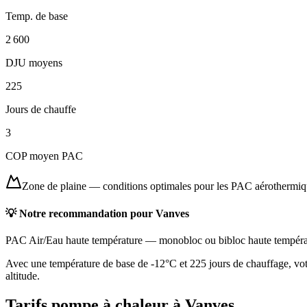
Temp. de base
2 600
DJU moyens
225
Jours de chauffe
3
COP moyen PAC
Zone de plaine
—
conditions optimales pour les PAC aérothermi
💡 Notre recommandation pour
Vanves
PAC Air/Eau haute température
—
monobloc ou bibloc haute tempéra
Avec une température de base de -12°C et 225 jours de chauffage, votr
altitude.
Tarifs pompe à chaleur à
Vanves