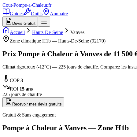
Cout-Pompe-a-Chaleur
.fr
Guides
Outils
Annuaire
Devis Gratuit
Accueil
Hauts-De-Seine
Vanves
Zone climatique
H1b
—
Hauts-De-Seine
(
92170
)
Prix Pompe à Chaleur à
Vanves
de
11 500
€
Climat rigoureux (-12°C) — 225 jours de chauffe. Comparez les inst
COP
3
ROI
15
ans
225
jours de chauffe
Recevoir mes devis gratuits
Gratuit & Sans engagement
Pompe à Chaleur à
Vanves
— Zone
H1b