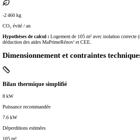
-
2 460
kg
CO₂ évité / an
Hypothèses de calcul :
Logement de
105
m² avec isolation
correcte
(
déduction des aides MaPrimeRénov' et CEE.
Dimensionnement et contraintes technique
Bilan thermique simplifié
8
kW
Puissance recommandée
7.6
kW
Déperditions estimées
105
m²