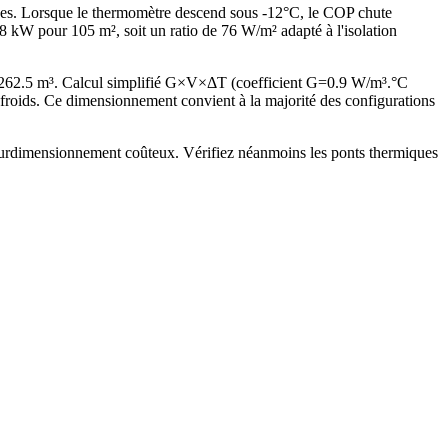
ques. Lorsque le thermomètre descend sous -12°C, le COP chute
W pour 105 m², soit un ratio de 76 W/m² adapté à l'isolation
 262.5 m³. Calcul simplifié G×V×ΔT (coefficient G=0.9 W/m³.°C
roids. Ce dimensionnement convient à la majorité des configurations
s surdimensionnement coûteux. Vérifiez néanmoins les ponts thermiques