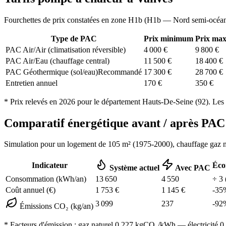
Fourchettes de prix constatées en zone
H1b
(
H1b — Nord semi-océa
Type de PAC
Prix minimum
Prix ma
PAC Air/Air (climatisation réversible)
4 000
€
9 800
€
PAC Air/Eau (chauffage central)
11 500
€
18 400
€
PAC Géothermique (sol/eau)
Recommandé
17 300
€
28 700
€
Entretien annuel
170
€
350
€
* Prix relevés en
2026
pour le département
Hauts-De-Seine
(
92
). Les
Comparatif énergétique avant / après P
Simulation pour un logement de
105
m² (
1975-2000
), chauffage
gaz n
Indicateur
Éco
Système actuel
Avec PAC
Consommation (kWh/an)
13 650
4 550
÷
3
Coût annuel (€)
1 753
€
1 145
€
-
35
3 099
237
-
92
Émissions CO₂ (kg/an)
* Facteurs d'émission :
gaz naturel 0,227
kgCO₂/kWh — électricité 0,0