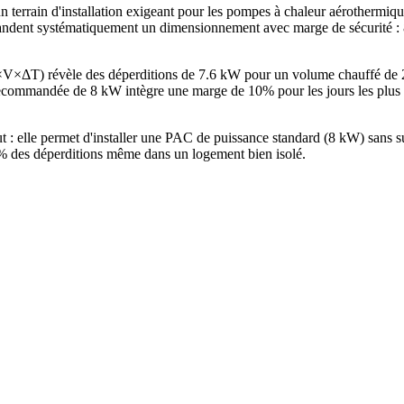
 terrain d'installation exigeant pour les pompes à chaleur aérothermi
ent systématiquement un dimensionnement avec marge de sécurité : 8 k
G×V×ΔT) révèle des déperditions de 7.6 kW pour un volume chauffé de
commandée de 8 kW intègre une marge de 10% pour les jours les plus f
ut : elle permet d'installer une PAC de puissance standard (8 kW) san
25% des déperditions même dans un logement bien isolé.