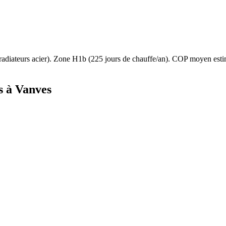
radiateurs acier
). Zone
H1b
(
225
jours de chauffe/an). COP moyen est
s à
Vanves