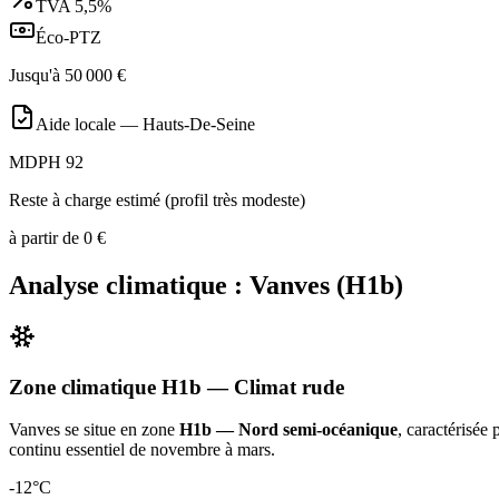
TVA
5,5%
Éco-PTZ
Jusqu'à
50 000
€
Aide locale —
Hauts-De-Seine
MDPH 92
Reste à charge estimé (profil très modeste)
à partir de
0
€
Analyse climatique :
Vanves
(
H1b
)
Zone climatique
H1b
— Climat
rude
Vanves
se situe en zone
H1b — Nord semi-océanique
, caractérisée
continu essentiel de novembre à mars
.
-12
°C