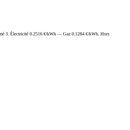
imé
3
. Électricité
0.2516
€/kWh — Gaz
0.1284
€/kWh. Hors