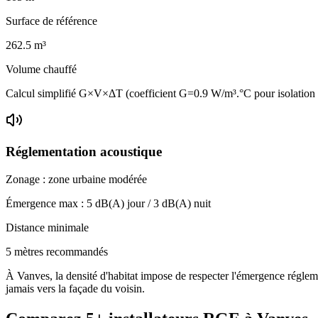
Surface de référence
262.5
m³
Volume chauffé
Calcul simplifié G×V×ΔT (coefficient G=0.9 W/m³.°C pour isolatio
Réglementation acoustique
Zonage :
zone urbaine modérée
Émergence max :
5
dB(A) jour /
3
dB(A) nuit
Distance minimale
5 mètres recommandés
À Vanves, la densité d'habitat impose de respecter l'émergence réglemen
jamais vers la façade du voisin.