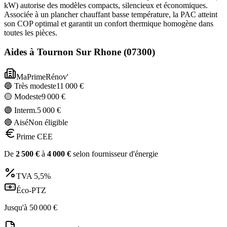
kW) autorise des modèles compacts, silencieux et économiques.
Associée à un plancher chauffant basse température, la PAC atteint
son COP optimal et garantit un confort thermique homogène dans
toutes les pièces.
Aides à
Tournon Sur Rhone
(
07300
)
MaPrimeRénov'
🔵 Très modeste
11 000
€
🟡 Modeste
9 000
€
🟣 Interm.
5 000
€
🔴 Aisé
Non éligible
Prime CEE
De
2 500
€
à
4 000
€
selon fournisseur d'énergie
TVA
5,5%
Éco-PTZ
Jusqu'à
50 000
€