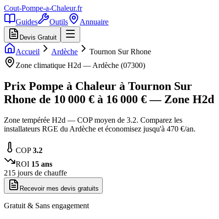
Cout-Pompe-a-Chaleur
.fr
Guides
Outils
Annuaire
Devis Gratuit
Accueil
Ardèche
Tournon Sur Rhone
Zone climatique
H2d
—
Ardèche
(
07300
)
Prix Pompe à Chaleur à
Tournon Sur
Rhone
de
10 000
€ à
16 000
€ — Zone
H2d
Zone tempérée H2d — COP moyen de 3.2. Comparez les
installateurs RGE du Ardèche et économisez jusqu'à 470 €/an.
COP
3.2
ROI
15
ans
215
jours de chauffe
Recevoir mes devis gratuits
Gratuit & Sans engagement