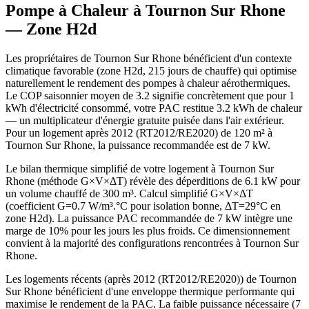
Pompe à Chaleur à
Tournon Sur Rhone
— Zone
H2d
Les propriétaires de Tournon Sur Rhone bénéficient d'un contexte
climatique favorable (zone H2d, 215 jours de chauffe) qui optimise
naturellement le rendement des pompes à chaleur aérothermiques.
Le COP saisonnier moyen de 3.2 signifie concrètement que pour 1
kWh d'électricité consommé, votre PAC restitue 3.2 kWh de chaleur
— un multiplicateur d'énergie gratuite puisée dans l'air extérieur.
Pour un logement après 2012 (RT2012/RE2020) de 120 m² à
Tournon Sur Rhone, la puissance recommandée est de 7 kW.
Le bilan thermique simplifié de votre logement à Tournon Sur
Rhone (méthode G×V×ΔT) révèle des déperditions de 6.1 kW pour
un volume chauffé de 300 m³. Calcul simplifié G×V×ΔT
(coefficient G=0.7 W/m³.°C pour isolation bonne, ΔT=29°C en
zone H2d). La puissance PAC recommandée de 7 kW intègre une
marge de 10% pour les jours les plus froids. Ce dimensionnement
convient à la majorité des configurations rencontrées à Tournon Sur
Rhone.
Les logements récents (après 2012 (RT2012/RE2020)) de Tournon
Sur Rhone bénéficient d'une enveloppe thermique performante qui
maximise le rendement de la PAC. La faible puissance nécessaire (7