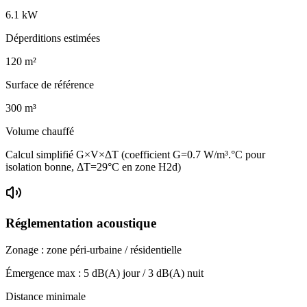
6.1
kW
Déperditions estimées
120
m²
Surface de référence
300
m³
Volume chauffé
Calcul simplifié G×V×ΔT (coefficient G=0.7 W/m³.°C pour
isolation bonne, ΔT=29°C en zone H2d)
Réglementation acoustique
Zonage :
zone péri-urbaine / résidentielle
Émergence max :
5
dB(A) jour /
3
dB(A) nuit
Distance minimale