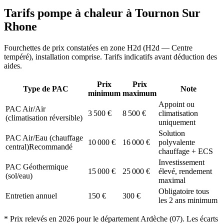
Tarifs pompe à chaleur à
Tournon Sur
Rhone
Fourchettes de prix constatées en zone
H2d
(
H2d — Centre
tempéré
), installation comprise. Tarifs indicatifs avant déduction des
aides.
Prix
Prix
Type de PAC
Note
minimum
maximum
Appoint ou
PAC Air/Air
3 500
€
8 500
€
climatisation
(climatisation réversible)
uniquement
Solution
PAC Air/Eau (chauffage
10 000
€
16 000
€
polyvalente
central)
Recommandé
chauffage + ECS
Investissement
PAC Géothermique
15 000
€
25 000
€
élevé, rendement
(sol/eau)
maximal
Obligatoire tous
Entretien annuel
150
€
300
€
les 2 ans minimum
* Prix relevés en
2026
pour le département
Ardèche
(
07
). Les écarts