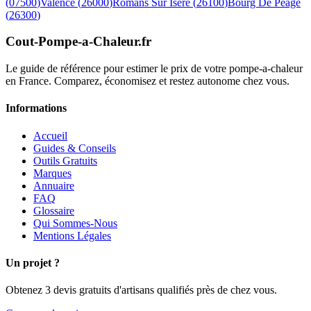
(
07500
)
Valence
(
26000
)
Romans Sur Isere
(
26100
)
Bourg De Peage
(
26300
)
Cout-Pompe-a-Chaleur
.fr
Le guide de référence pour estimer le prix de votre pompe-a-chaleur
en France. Comparez, économisez et restez autonome chez vous.
Informations
Accueil
Guides & Conseils
Outils Gratuits
Marques
Annuaire
FAQ
Glossaire
Qui Sommes-Nous
Mentions Légales
Un projet ?
Obtenez 3 devis gratuits d'artisans qualifiés près de chez vous.