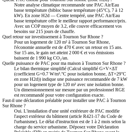
Notre analyse climatique recommande une PAC Air/Eau
basse température (bibloc basse température (45°C), 7 à 12
kW). En zone H2d — Centre tempéré, une PAC Air/Eau
basse température offre le meilleur rapport performance/prix.
Avec un COP moyen de 3.2, elle couvre efficacement vos
besoins sur 215 jours de chauffe.
Quel retour sur investissement à Tournon Sur Rhone ?
Pour un logement de 120 m² à Tournon Sur Rhone,
l'économie annuelle est de 470 € avec un retour en 15 ans.
Sur 15 ans, le gain net atteint 2 000 € et vos émissions
baissent de 1 990 kg CO₂/an.
Quelle puissance de PAC pour ma maison à Tournon Sur Rhone ?
Le bilan thermique simplifié (Calcul simplifié G×V×ΔT
(coefficient G=0.7 W/m³.°C pour isolation bonne, ΔT=29°C
en zone H2d)) indique une puissance recommandée de 7 kW
pour un logement type de 120 m² avec une isolation bonne.
Un dimensionnement sur mesure par un professionnel RGE
est recommandé pour votre configuration exacte.
Faut-il une déclaration préalable pour installer une PAC à Tournon
Sur Rhone ?
Oui. L'installation d'une unité extérieure de PAC modifie
l'aspect extérieur du bâtiment (article R421-17 du Code de
l'urbanisme). Le délai d'instruction est de 1 à 2 mois selon la
charge du service urbanisme. Déposez votre Déclaration