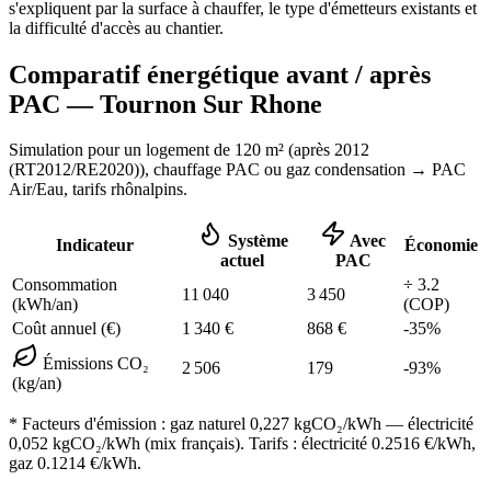
s'expliquent par la surface à chauffer, le type d'émetteurs existants et
la difficulté d'accès au chantier.
Comparatif énergétique avant / après
PAC —
Tournon Sur Rhone
Simulation pour un logement de
120
m² (
après 2012
(RT2012/RE2020)
), chauffage
PAC ou gaz condensation
→ PAC
Air/Eau,
tarifs rhônalpins
.
Système
Avec
Indicateur
Économie
actuel
PAC
Consommation
÷
3.2
11 040
3 450
(kWh/an)
(COP)
Coût annuel (€)
1 340
€
868
€
-
35
%
Émissions CO₂
2 506
179
-
93
%
(kg/an)
* Facteurs d'émission :
gaz naturel 0,227
kgCO₂/kWh — électricité
0,052 kgCO₂/kWh (mix français). Tarifs : électricité
0.2516
€/kWh,
gaz
0.1214
€/kWh.