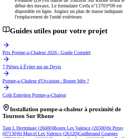
Préalable (DP) en mairie de Tournon Sur Rhone avant le
début des travaux. Le formulaire Cerfa n°13703*09 est
disponible en ligne. Joignez un plan de masse indiquant
l'emplacement de l'unité extérieure.
Guides utiles pour votre projet
Prix Pompe-a-Chaleur 2026 : Guide Complet
7 Pièges à Éviter sur un Devis
Pompe-a-Chaleur d'Occasion : Bonne Idée ?
Coût Entretien Pompe-a-Chaleur
Installation pompe-a-chaleur à proximité de
Tournon Sur Rhone
Tain L Hermitage
(
26600
)
Bourg Les Valence
(
26500
)
St Peray
(
07130
)
St Marcel Les Valence
(
26320
)
Guilherand Granges