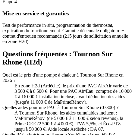
Étape
4
Mise en service et garanties
Test de performance in-situ, programmation du thermostat,
explication du fonctionnement. Garantie décennale obligatoire +
contrat d'entretien recommandé (215 jours de sollicitation annuelle
en zone H2d).
Questions fréquentes :
Tournon Sur
Rhone
(
H2d
)
Quel est le prix d'une pompe à chaleur à Tournon Sur Rhone en
2026 ?
En zone H2d (Ardèche), le prix d'une PAC Air/Air varie de
3 500 € à 8 500 €. Pour une PAC Air/Eau, comptez de 10 000
€ à 16 000 € installation incluse, avant déduction des aides
(jusqu'à 11 000 € de MaPrimeRénov').
Quelles aides pour une PAC à Tournon Sur Rhone (07300) ?
À Tournon Sur Rhone, les aides cumulables incluent :
MaPrimeRénov' (de 5 000 € à 11 000 € selon revenus), la
Prime CEE (2 500 € à 4 000 €), TVA 5,5%, et Éco-PTZ
jusqu'à 50 000 €. Aide locale Ardèche : DA 07.
Quelle PAC choisir pour Tournon Sur Rhone (zone H2d) ?