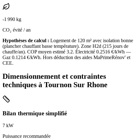
-
1 990
kg
CO₂ évité / an
Hypothèses de calcul :
Logement de
120
m² avec isolation
bonne
(
plancher chauffant basse température
). Zone
H2d
(
215
jours de
chauffe/an). COP moyen estimé
3.2
. Électricité
0.2516
€/kWh —
Gaz
0.1214
€/kWh. Hors déduction des aides MaPrimeRénov' et
CEE.
Dimensionnement et contraintes
techniques à
Tournon Sur Rhone
Bilan thermique simplifié
7
kW
Puissance recommandée