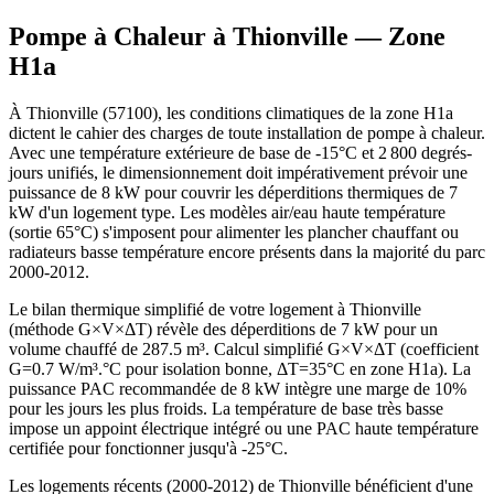
Pompe à Chaleur à
Thionville
— Zone
H1a
À Thionville (57100), les conditions climatiques de la zone H1a
dictent le cahier des charges de toute installation de pompe à chaleur.
Avec une température extérieure de base de -15°C et 2 800 degrés-
jours unifiés, le dimensionnement doit impérativement prévoir une
puissance de 8 kW pour couvrir les déperditions thermiques de 7
kW d'un logement type. Les modèles air/eau haute température
(sortie 65°C) s'imposent pour alimenter les plancher chauffant ou
radiateurs basse température encore présents dans la majorité du parc
2000-2012.
Le bilan thermique simplifié de votre logement à Thionville
(méthode G×V×ΔT) révèle des déperditions de 7 kW pour un
volume chauffé de 287.5 m³. Calcul simplifié G×V×ΔT (coefficient
G=0.7 W/m³.°C pour isolation bonne, ΔT=35°C en zone H1a). La
puissance PAC recommandée de 8 kW intègre une marge de 10%
pour les jours les plus froids. La température de base très basse
impose un appoint électrique intégré ou une PAC haute température
certifiée pour fonctionner jusqu'à -25°C.
Les logements récents (2000-2012) de Thionville bénéficient d'une