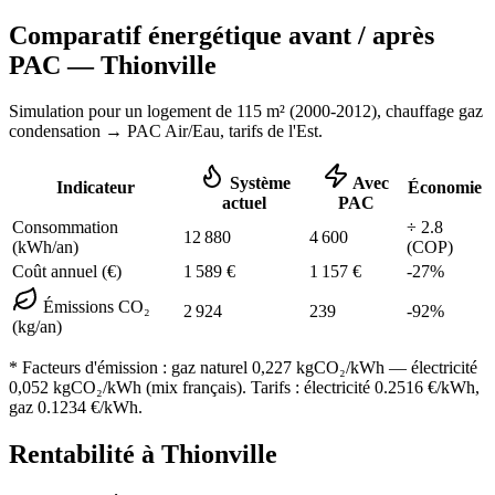
Comparatif énergétique avant / après
PAC —
Thionville
Simulation pour un logement de
115
m² (
2000-2012
), chauffage
gaz
condensation
→ PAC Air/Eau,
tarifs de l'Est
.
Système
Avec
Indicateur
Économie
actuel
PAC
Consommation
÷
2.8
12 880
4 600
(kWh/an)
(COP)
Coût annuel (€)
1 589
€
1 157
€
-
27
%
Émissions CO₂
2 924
239
-
92
%
(kg/an)
* Facteurs d'émission :
gaz naturel 0,227
kgCO₂/kWh — électricité
0,052 kgCO₂/kWh (mix français). Tarifs : électricité
0.2516
€/kWh,
gaz
0.1234
€/kWh.
Rentabilité à
Thionville