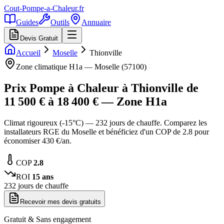
Cout-Pompe-a-Chaleur
.fr
Guides
Outils
Annuaire
Devis Gratuit
Accueil
Moselle
Thionville
Zone climatique
H1a
—
Moselle
(
57100
)
Prix Pompe à Chaleur à
Thionville
de
11 500
€ à
18 400
€ — Zone
H1a
Climat rigoureux (-15°C) — 232 jours de chauffe. Comparez les
installateurs RGE du Moselle et bénéficiez d'un COP de 2.8 pour
économiser 430 €/an.
COP
2.8
ROI
15
ans
232
jours de chauffe
Recevoir mes devis gratuits
Gratuit & Sans engagement