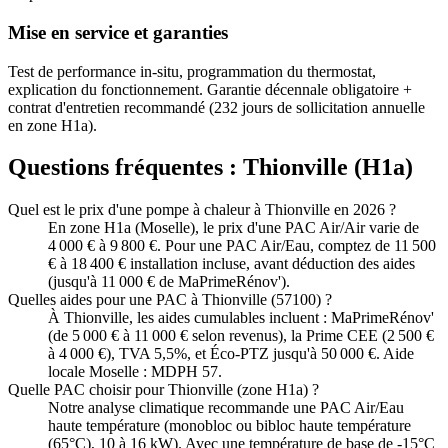
Mise en service et garanties
Test de performance in-situ, programmation du thermostat,
explication du fonctionnement. Garantie décennale obligatoire +
contrat d'entretien recommandé (232 jours de sollicitation annuelle
en zone H1a).
Questions fréquentes :
Thionville
(
H1a
)
Quel est le prix d'une pompe à chaleur à Thionville en 2026 ?
En zone H1a (Moselle), le prix d'une PAC Air/Air varie de
4 000 € à 9 800 €. Pour une PAC Air/Eau, comptez de 11 500
€ à 18 400 € installation incluse, avant déduction des aides
(jusqu'à 11 000 € de MaPrimeRénov').
Quelles aides pour une PAC à Thionville (57100) ?
À Thionville, les aides cumulables incluent : MaPrimeRénov'
(de 5 000 € à 11 000 € selon revenus), la Prime CEE (2 500 €
à 4 000 €), TVA 5,5%, et Éco-PTZ jusqu'à 50 000 €. Aide
locale Moselle : MDPH 57.
Quelle PAC choisir pour Thionville (zone H1a) ?
Notre analyse climatique recommande une PAC Air/Eau
haute température (monobloc ou bibloc haute température
(65°C), 10 à 16 kW). Avec une température de base de -15°C