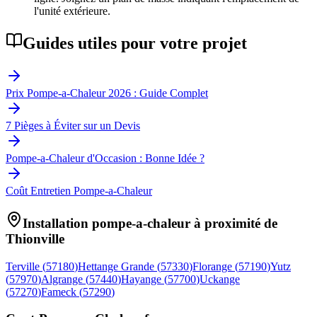
l'unité extérieure.
Guides utiles pour votre projet
Prix Pompe-a-Chaleur 2026 : Guide Complet
7 Pièges à Éviter sur un Devis
Pompe-a-Chaleur d'Occasion : Bonne Idée ?
Coût Entretien Pompe-a-Chaleur
Installation pompe-a-chaleur à proximité de
Thionville
Terville
(
57180
)
Hettange Grande
(
57330
)
Florange
(
57190
)
Yutz
(
57970
)
Algrange
(
57440
)
Hayange
(
57700
)
Uckange
(
57270
)
Fameck
(
57290
)