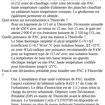
et 232 jours de chauffage, votre zone nécessite une PAC
haute température capable d'alimenter des plancher chauffant
ou radiateurs basse température existants. La géothermie est
également pertinente en altitude.
Quel retour sur investissement à Thionville ?
Pour un logement de 115 m² à Thionville, l'économie annuelle
est de 430 € avec un retour en 15 ans. Sur 15 ans, le gain net
atteint 2 000 € et vos émissions baissent de 2 320 kg CO₂/an.
Quelle puissance de PAC pour ma maison à Thionville ?
Le bilan thermique simplifié (Calcul simplifié G×V×ΔT
(coefficient G=0.7 W/m³.°C pour isolation bonne, ΔT=35°C
en zone H1a)) indique une puissance recommandée de 8 kW
pour un logement type de 115 m² avec une isolation bonne.
La température de base très basse impose un appoint
électrique intégré ou une PAC haute température certifiée
pour fonctionner jusqu'à -25°C.
Faut-il une déclaration préalable pour installer une PAC à Thionville
?
Oui. L'installation d'une unité extérieure de PAC modifie
l'aspect extérieur du bâtiment (article R421-17 du Code de
l'urbanisme). Le délai d'instruction est de 1 à 2 mois selon la
charge du service urbanisme. Déposez votre Déclaration
Préalable (DP) en mairie de Thionville avant le début des
travaux. Le formulaire Cerfa n°13703*09 est disponible en
ligne. Joignez un plan de masse indiquant l'emplacement de