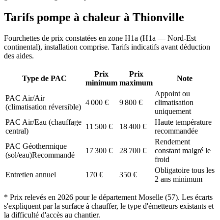
Tarifs pompe à chaleur à
Thionville
Fourchettes de prix constatées en zone
H1a
(
H1a — Nord-Est
continental
), installation comprise. Tarifs indicatifs avant déduction
des aides.
Prix
Prix
Type de PAC
Note
minimum
maximum
Appoint ou
PAC Air/Air
4 000
€
9 800
€
climatisation
(climatisation réversible)
uniquement
PAC Air/Eau (chauffage
Haute température
11 500
€
18 400
€
central)
recommandée
Rendement
PAC Géothermique
17 300
€
28 700
€
constant malgré le
(sol/eau)
Recommandé
froid
Obligatoire tous les
Entretien annuel
170
€
350
€
2 ans minimum
* Prix relevés en
2026
pour le département
Moselle
(
57
). Les écarts
s'expliquent par la surface à chauffer, le type d'émetteurs existants et
la difficulté d'accès au chantier.