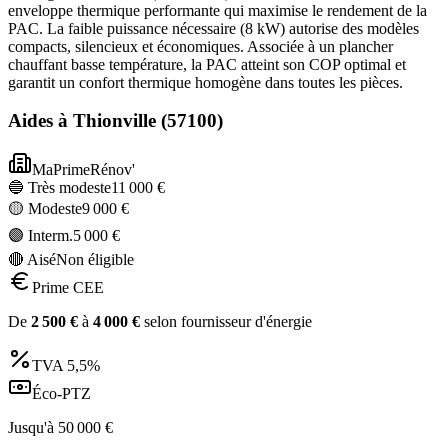
enveloppe thermique performante qui maximise le rendement de la
PAC. La faible puissance nécessaire (8 kW) autorise des modèles
compacts, silencieux et économiques. Associée à un plancher
chauffant basse température, la PAC atteint son COP optimal et
garantit un confort thermique homogène dans toutes les pièces.
Aides à
Thionville
(
57100
)
MaPrimeRénov'
🔵 Très modeste
11 000
€
🟡 Modeste
9 000
€
🟣 Interm.
5 000
€
🔴 Aisé
Non éligible
Prime CEE
De
2 500
€
à
4 000
€
selon fournisseur d'énergie
TVA
5,5%
Éco-PTZ
Jusqu'à
50 000
€