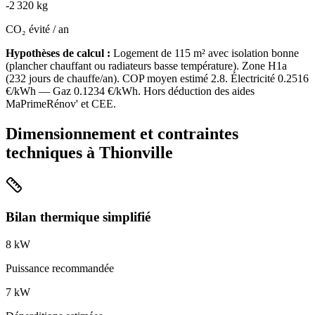
-
2 320
kg
CO₂ évité / an
Hypothèses de calcul :
Logement de
115
m² avec isolation
bonne
(
plancher chauffant ou radiateurs basse température
). Zone
H1a
(
232
jours de chauffe/an). COP moyen estimé
2.8
. Électricité
0.2516
€/kWh — Gaz
0.1234
€/kWh. Hors déduction des aides
MaPrimeRénov' et CEE.
Dimensionnement et contraintes
techniques à
Thionville
Bilan thermique simplifié
8
kW
Puissance recommandée
7
kW