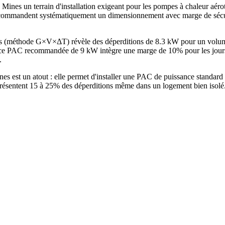
Mines un terrain d'installation exigeant pour les pompes à chaleur aé
ommandent systématiquement un dimensionnement avec marge de sécurité
nes (méthode G×V×ΔT) révèle des déperditions de 8.3 kW pour un volu
e PAC recommandée de 9 kW intègre une marge de 10% pour les jours le
.
es est un atout : elle permet d'installer une PAC de puissance standa
eprésentent 15 à 25% des déperditions même dans un logement bien isolé