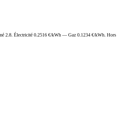
imé
2.8
. Électricité
0.2516
€/kWh — Gaz
0.1234
€/kWh. Hors