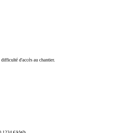
 difficulté d'accès au chantier.
0.1234
€/kWh.