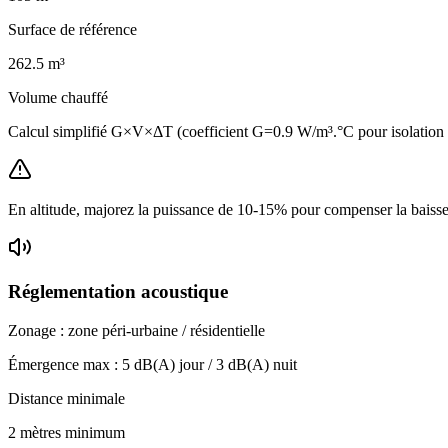
Surface de référence
262.5
m³
Volume chauffé
Calcul simplifié G×V×ΔT (coefficient G=0.9 W/m³.°C pour isolation
En altitude, majorez la puissance de 10-15% pour compenser la baisse 
Réglementation acoustique
Zonage :
zone péri-urbaine / résidentielle
Émergence max :
5
dB(A) jour /
3
dB(A) nuit
Distance minimale
2 mètres minimum