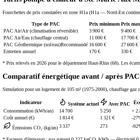
Fourchettes de prix constatées en zone
H1a
(
H1a — Nord-Est contine
Type de PAC
Prix minimum
Prix ma
PAC Air/Air (climatisation réversible)
3 900
€
9 400
€
PAC Air/Eau (chauffage central)
11 000
€
17 700
€
PAC Géothermique (sol/eau)
Recommandé
16 600
€
27 600
€
Entretien annuel
170
€
330
€
* Prix relevés en
2026
pour le département
Haut-Rhin
(
68
). Les écart
Comparatif énergétique avant / après P
Simulation pour un logement de
105
m² (
1975-2000
), chauffage
gaz n
Indicateur
Éc
Système actuel
Avec PAC
Consommation (kWh/an)
14 700
5 250
÷
2.
Coût annuel (€)
1 814
€
1 321
€
-
27
3 337
273
-
92
Émissions CO₂ (kg/an)
* Facteurs d'émission :
gaz naturel 0,227
kgCO₂/kWh — électricité 0,0