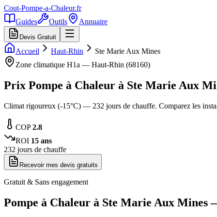
Cout-Pompe-a-Chaleur
.fr
Guides
Outils
Annuaire
Devis Gratuit
Accueil
Haut-Rhin
Ste Marie Aux Mines
Zone climatique
H1a
—
Haut-Rhin
(
68160
)
Prix Pompe à Chaleur à
Ste Marie Aux Mi
Climat rigoureux (-15°C) — 232 jours de chauffe. Comparez les inst
COP
2.8
ROI
15
ans
232
jours de chauffe
Recevoir mes devis gratuits
Gratuit & Sans engagement
Pompe à Chaleur à
Ste Marie Aux Mines
—