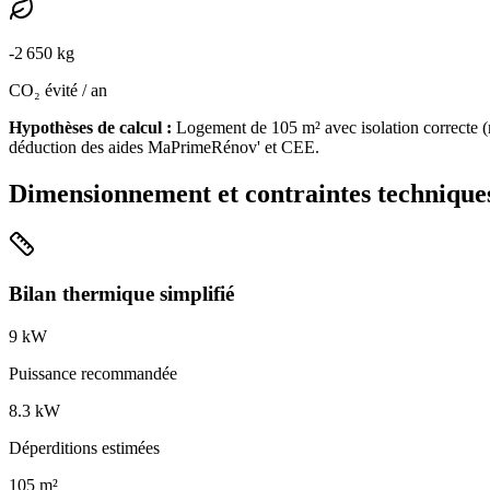
-
2 650
kg
CO₂ évité / an
Hypothèses de calcul :
Logement de
105
m² avec isolation
correcte
(
déduction des aides MaPrimeRénov' et CEE.
Dimensionnement et contraintes technique
Bilan thermique simplifié
9
kW
Puissance recommandée
8.3
kW
Déperditions estimées
105
m²