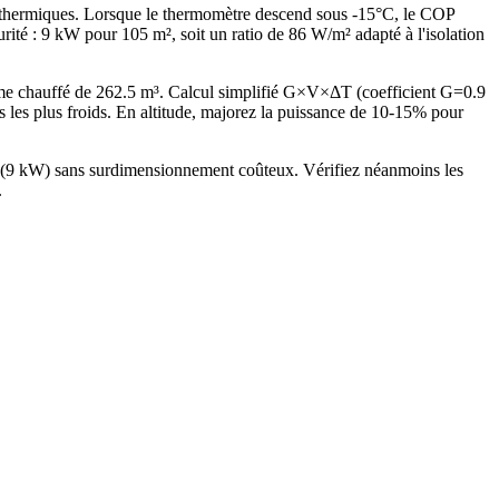
rothermiques. Lorsque le thermomètre descend sous -15°C, le COP
 : 9 kW pour 105 m², soit un ratio de 86 W/m² adapté à l'isolation
me chauffé de 262.5 m³. Calcul simplifié G×V×ΔT (coefficient G=0.9
s plus froids. En altitude, majorez la puissance de 10-15% pour
rd (9 kW) sans surdimensionnement coûteux. Vérifiez néanmoins les
.