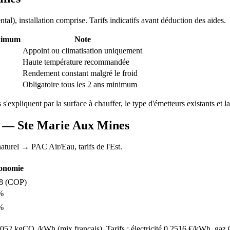
ntal
), installation comprise. Tarifs indicatifs avant déduction des aides.
ximum
Note
Appoint ou climatisation uniquement
Haute température recommandée
Rendement constant malgré le froid
Obligatoire tous les 2 ans minimum
s s'expliquent par la surface à chauffer, le type d'émetteurs existants et la
AC —
Ste Marie Aux Mines
aturel
→ PAC Air/Eau,
tarifs de l'Est
.
onomie
8
(COP)
%
%
52 kgCO₂/kWh (mix français). Tarifs : électricité
0.2516
€/kWh, gaz