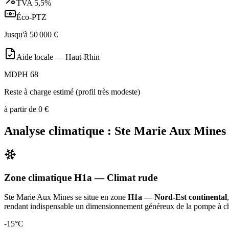
TVA
5,5%
Éco-PTZ
Jusqu'à
50 000
€
Aide locale —
Haut-Rhin
MDPH 68
Reste à charge estimé (profil très modeste)
à partir de
0
€
Analyse climatique :
Ste Marie Aux Mines
Zone climatique
H1a
— Climat
rude
Ste Marie Aux Mines
se situe en zone
H1a — Nord-Est continental
rendant indispensable un dimensionnement généreux de la pompe à c
-15
°C