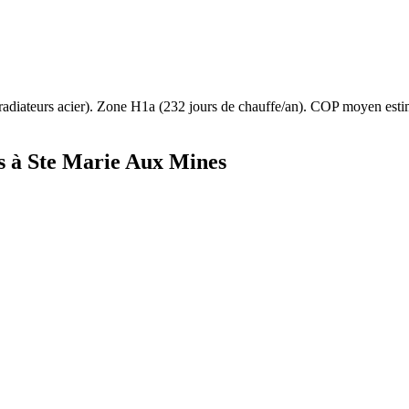
radiateurs acier
). Zone
H1a
(
232
jours de chauffe/an). COP moyen est
s à
Ste Marie Aux Mines