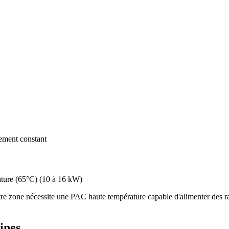
dement constant
ture (65°C)
(
10 à 16 kW
)
e zone nécessite une PAC haute température capable d'alimenter des rad
ines