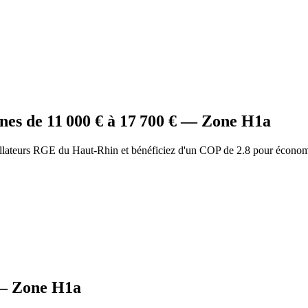
nes
de
11 000
€ à
17 700
€ — Zone
H1a
allateurs RGE du Haut-Rhin et bénéficiez d'un COP de 2.8 pour économ
 Zone
H1a