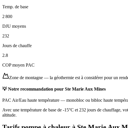
Temp. de base
2 800
DJU moyens
232
Jours de chauffe
2.8
COP moyen PAC
Zone de montagne
—
la géothermie est à considérer pour un ren
💡 Notre recommandation pour
Ste Marie Aux Mines
PAC Air/Eau haute température
—
monobloc ou bibloc haute tempéra
Avec une température de base de -15°C et 232 jours de chauffage, votr
altitude.
Tarifs pompe à chaleur à
Ste Marie Aux M