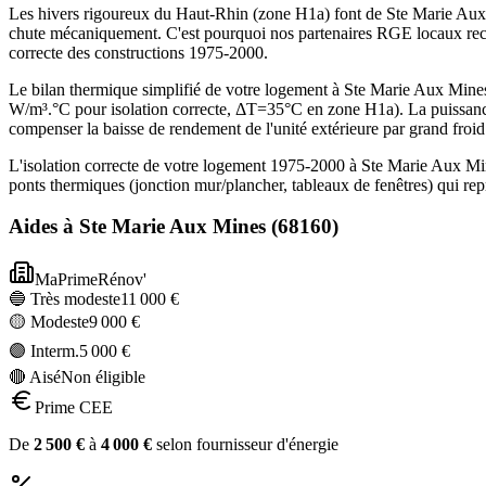
Les hivers rigoureux du Haut-Rhin (zone H1a) font de Ste Marie Aux 
chute mécaniquement. C'est pourquoi nos partenaires RGE locaux rec
correcte des constructions 1975-2000.
Le bilan thermique simplifié de votre logement à Ste Marie Aux Mi
W/m³.°C pour isolation correcte, ΔT=35°C en zone H1a). La puissanc
compenser la baisse de rendement de l'unité extérieure par grand froid
L'isolation correcte de votre logement 1975-2000 à Ste Marie Aux Min
ponts thermiques (jonction mur/plancher, tableaux de fenêtres) qui r
Aides à
Ste Marie Aux Mines
(
68160
)
MaPrimeRénov'
🔵 Très modeste
11 000
€
🟡 Modeste
9 000
€
🟣 Interm.
5 000
€
🔴 Aisé
Non éligible
Prime CEE
De
2 500
€
à
4 000
€
selon fournisseur d'énergie