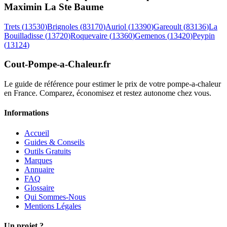
Maximin La Ste Baume
Trets
(
13530
)
Brignoles
(
83170
)
Auriol
(
13390
)
Gareoult
(
83136
)
La
Bouilladisse
(
13720
)
Roquevaire
(
13360
)
Gemenos
(
13420
)
Peypin
(
13124
)
Cout-Pompe-a-Chaleur
.fr
Le guide de référence pour estimer le prix de votre pompe-a-chaleur
en France. Comparez, économisez et restez autonome chez vous.
Informations
Accueil
Guides & Conseils
Outils Gratuits
Marques
Annuaire
FAQ
Glossaire
Qui Sommes-Nous
Mentions Légales
Un projet ?