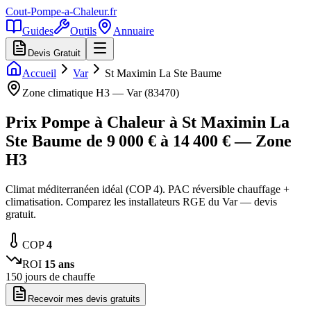
Cout-Pompe-a-Chaleur
.fr
Guides
Outils
Annuaire
Devis Gratuit
Accueil
Var
St Maximin La Ste Baume
Zone climatique
H3
—
Var
(
83470
)
Prix Pompe à Chaleur à
St Maximin La
Ste Baume
de
9 000
€ à
14 400
€ — Zone
H3
Climat méditerranéen idéal (COP 4). PAC réversible chauffage +
climatisation. Comparez les installateurs RGE du Var — devis
gratuit.
COP
4
ROI
15
ans
150
jours de chauffe
Recevoir mes devis gratuits