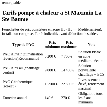
remarquable.
Tarifs pompe à chaleur à
St Maximin La
Ste Baume
Fourchettes de prix constatées en zone
H3
(
H3 — Méditerranéen
),
installation comprise. Tarifs indicatifs avant déduction des aides.
Prix
Prix
Type de PAC
Note
minimum
maximum
Solution idéale
PAC Air/Air (climatisation
3 200
€
7 700
€
en zone
réversible)
Recommandé
méditerranéenne
Solution
PAC Air/Eau (chauffage
9 000
€
14 400
€
polyvalente
central)
chauffage + ECS
Investissement
PAC Géothermique
13 500
€
22 500
€
élevé, rendement
(sol/eau)
maximal
Obligatoire tous
Entretien annuel
140
€
270
€
les 2 ans
minimum