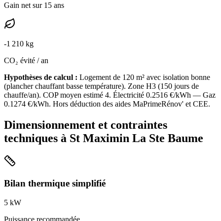
Gain net sur 15 ans
-
1 210
kg
CO₂ évité / an
Hypothèses de calcul :
Logement de
120
m² avec isolation
bonne
(
plancher chauffant basse température
). Zone
H3
(
150
jours de
chauffe/an). COP moyen estimé
4
. Électricité
0.2516
€/kWh — Gaz
0.1274
€/kWh. Hors déduction des aides MaPrimeRénov' et CEE.
Dimensionnement et contraintes
techniques à
St Maximin La Ste Baume
Bilan thermique simplifié
5
kW
Puissance recommandée