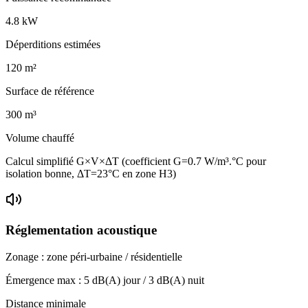
4.8
kW
Déperditions estimées
120
m²
Surface de référence
300
m³
Volume chauffé
Calcul simplifié G×V×ΔT (coefficient G=0.7 W/m³.°C pour
isolation bonne, ΔT=23°C en zone H3)
Réglementation acoustique
Zonage :
zone péri-urbaine / résidentielle
Émergence max :
5
dB(A) jour /
3
dB(A) nuit
Distance minimale