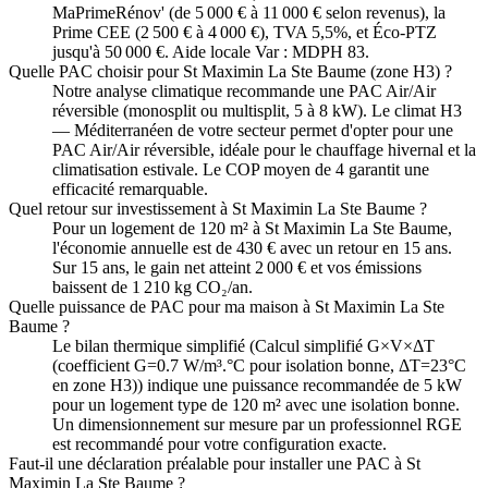
MaPrimeRénov' (de 5 000 € à 11 000 € selon revenus), la
Prime CEE (2 500 € à 4 000 €), TVA 5,5%, et Éco-PTZ
jusqu'à 50 000 €. Aide locale Var : MDPH 83.
Quelle PAC choisir pour St Maximin La Ste Baume (zone H3) ?
Notre analyse climatique recommande une PAC Air/Air
réversible (monosplit ou multisplit, 5 à 8 kW). Le climat H3
— Méditerranéen de votre secteur permet d'opter pour une
PAC Air/Air réversible, idéale pour le chauffage hivernal et la
climatisation estivale. Le COP moyen de 4 garantit une
efficacité remarquable.
Quel retour sur investissement à St Maximin La Ste Baume ?
Pour un logement de 120 m² à St Maximin La Ste Baume,
l'économie annuelle est de 430 € avec un retour en 15 ans.
Sur 15 ans, le gain net atteint 2 000 € et vos émissions
baissent de 1 210 kg CO₂/an.
Quelle puissance de PAC pour ma maison à St Maximin La Ste
Baume ?
Le bilan thermique simplifié (Calcul simplifié G×V×ΔT
(coefficient G=0.7 W/m³.°C pour isolation bonne, ΔT=23°C
en zone H3)) indique une puissance recommandée de 5 kW
pour un logement type de 120 m² avec une isolation bonne.
Un dimensionnement sur mesure par un professionnel RGE
est recommandé pour votre configuration exacte.
Faut-il une déclaration préalable pour installer une PAC à St
Maximin La Ste Baume ?