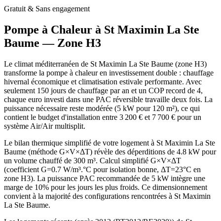
Gratuit & Sans engagement
Pompe à Chaleur à
St Maximin La Ste
Baume
— Zone
H3
Le climat méditerranéen de St Maximin La Ste Baume (zone H3)
transforme la pompe à chaleur en investissement double : chauffage
hivernal économique et climatisation estivale performante. Avec
seulement 150 jours de chauffage par an et un COP record de 4,
chaque euro investi dans une PAC réversible travaille deux fois. La
puissance nécessaire reste modérée (5 kW pour 120 m²), ce qui
contient le budget d'installation entre 3 200 € et 7 700 € pour un
système Air/Air multisplit.
Le bilan thermique simplifié de votre logement à St Maximin La Ste
Baume (méthode G×V×ΔT) révèle des déperditions de 4.8 kW pour
un volume chauffé de 300 m³. Calcul simplifié G×V×ΔT
(coefficient G=0.7 W/m³.°C pour isolation bonne, ΔT=23°C en
zone H3). La puissance PAC recommandée de 5 kW intègre une
marge de 10% pour les jours les plus froids. Ce dimensionnement
convient à la majorité des configurations rencontrées à St Maximin
La Ste Baume.