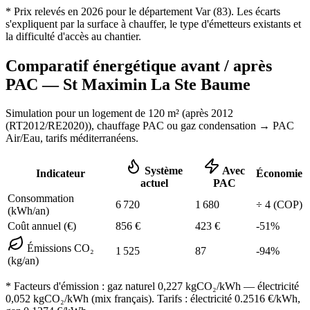
* Prix relevés en
2026
pour le département
Var
(
83
). Les écarts
s'expliquent par la surface à chauffer, le type d'émetteurs existants et
la difficulté d'accès au chantier.
Comparatif énergétique avant / après
PAC —
St Maximin La Ste Baume
Simulation pour un logement de
120
m² (
après 2012
(RT2012/RE2020)
), chauffage
PAC ou gaz condensation
→ PAC
Air/Eau,
tarifs méditerranéens
.
Système
Avec
Indicateur
Économie
actuel
PAC
Consommation
6 720
1 680
÷
4
(COP)
(kWh/an)
Coût annuel (€)
856
€
423
€
-
51
%
Émissions CO₂
1 525
87
-
94
%
(kg/an)
* Facteurs d'émission :
gaz naturel 0,227
kgCO₂/kWh — électricité
0,052 kgCO₂/kWh (mix français). Tarifs : électricité
0.2516
€/kWh,