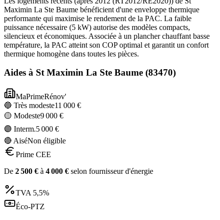
Les logements récents (après 2012 (RT2012/RE2020)) de St
Maximin La Ste Baume bénéficient d'une enveloppe thermique
performante qui maximise le rendement de la PAC. La faible
puissance nécessaire (5 kW) autorise des modèles compacts,
silencieux et économiques. Associée à un plancher chauffant basse
température, la PAC atteint son COP optimal et garantit un confort
thermique homogène dans toutes les pièces.
Aides à
St Maximin La Ste Baume
(
83470
)
MaPrimeRénov'
🔵 Très modeste
11 000
€
🟡 Modeste
9 000
€
🟣 Interm.
5 000
€
🔴 Aisé
Non éligible
Prime CEE
De
2 500
€
à
4 000
€
selon fournisseur d'énergie
TVA
5,5%
Éco-PTZ