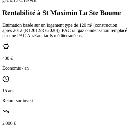
gaz
0.1274
€/kWh.
Rentabilité à
St Maximin La Ste Baume
Estimation basée sur un logement type de
120
m² (construction
après 2012 (RT2012/RE2020)
),
PAC ou gaz condensation
remplacé
par une PAC Air/Eau,
tarifs méditerranéens
.
430
€
Économie / an
15
ans
Retour sur invest.
2 000
€