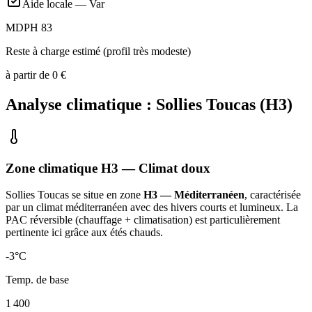
Aide locale —
Var
MDPH 83
Reste à charge estimé (profil très modeste)
à partir de
0
€
Analyse climatique :
Sollies Toucas
(
H3
)
Zone climatique
H3
— Climat
doux
Sollies Toucas
se situe en zone
H3 — Méditerranéen
, caractérisée
par un
climat méditerranéen avec des hivers courts et lumineux. La
PAC réversible (chauffage + climatisation) est particulièrement
pertinente ici grâce aux étés chauds
.
-3
°C
Temp. de base
1 400