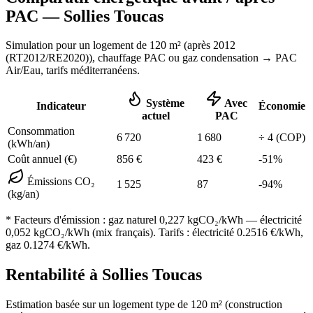
PAC —
Sollies Toucas
Simulation pour un logement de
120
m² (
après 2012
(RT2012/RE2020)
), chauffage
PAC ou gaz condensation
→ PAC
Air/Eau,
tarifs méditerranéens
.
Système
Avec
Indicateur
Économie
actuel
PAC
Consommation
6 720
1 680
÷
4
(COP)
(kWh/an)
Coût annuel (€)
856
€
423
€
-
51
%
Émissions CO₂
1 525
87
-
94
%
(kg/an)
* Facteurs d'émission :
gaz naturel 0,227
kgCO₂/kWh — électricité
0,052 kgCO₂/kWh (mix français). Tarifs : électricité
0.2516
€/kWh,
gaz
0.1274
€/kWh.
Rentabilité à
Sollies Toucas
Estimation basée sur un logement type de
120
m² (construction