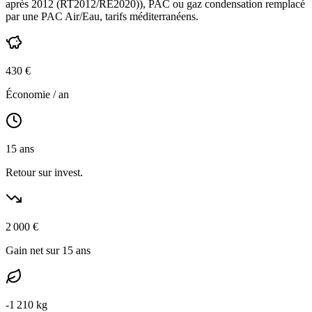
après 2012 (RT2012/RE2020)
),
PAC ou gaz condensation
remplacé
par une PAC Air/Eau,
tarifs méditerranéens
.
430
€
Économie / an
15
ans
Retour sur invest.
2 000
€
Gain net sur 15 ans
-
1 210
kg