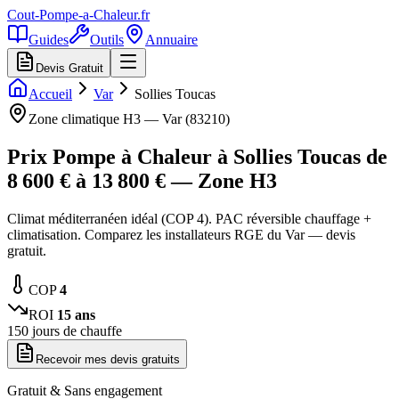
Cout-Pompe-a-Chaleur
.fr
Guides
Outils
Annuaire
Devis Gratuit
Accueil
Var
Sollies Toucas
Zone climatique
H3
—
Var
(
83210
)
Prix Pompe à Chaleur à
Sollies Toucas
de
8 600
€ à
13 800
€ — Zone
H3
Climat méditerranéen idéal (COP 4). PAC réversible chauffage +
climatisation. Comparez les installateurs RGE du Var — devis
gratuit.
COP
4
ROI
15
ans
150
jours de chauffe
Recevoir mes devis gratuits
Gratuit & Sans engagement