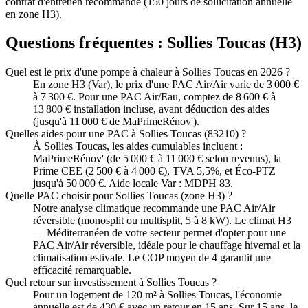
contrat d'entretien recommandé (150 jours de sollicitation annuelle
en zone H3).
Questions fréquentes :
Sollies Toucas
(
H3
)
Quel est le prix d'une pompe à chaleur à Sollies Toucas en 2026 ?
En zone H3 (Var), le prix d'une PAC Air/Air varie de 3 000 €
à 7 300 €. Pour une PAC Air/Eau, comptez de 8 600 € à
13 800 € installation incluse, avant déduction des aides
(jusqu'à 11 000 € de MaPrimeRénov').
Quelles aides pour une PAC à Sollies Toucas (83210) ?
À Sollies Toucas, les aides cumulables incluent :
MaPrimeRénov' (de 5 000 € à 11 000 € selon revenus), la
Prime CEE (2 500 € à 4 000 €), TVA 5,5%, et Éco-PTZ
jusqu'à 50 000 €. Aide locale Var : MDPH 83.
Quelle PAC choisir pour Sollies Toucas (zone H3) ?
Notre analyse climatique recommande une PAC Air/Air
réversible (monosplit ou multisplit, 5 à 8 kW). Le climat H3
— Méditerranéen de votre secteur permet d'opter pour une
PAC Air/Air réversible, idéale pour le chauffage hivernal et la
climatisation estivale. Le COP moyen de 4 garantit une
efficacité remarquable.
Quel retour sur investissement à Sollies Toucas ?
Pour un logement de 120 m² à Sollies Toucas, l'économie
annuelle est de 430 € avec un retour en 15 ans. Sur 15 ans, le