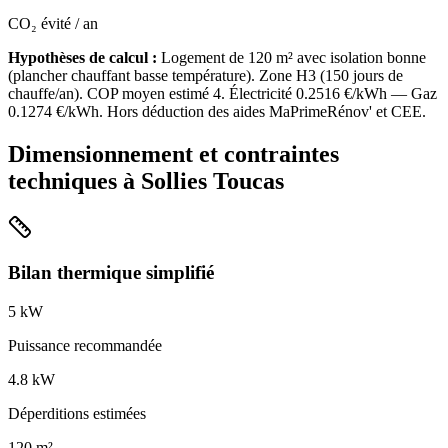
CO₂ évité / an
Hypothèses de calcul :
Logement de
120
m² avec isolation
bonne
(
plancher chauffant basse température
). Zone
H3
(
150
jours de
chauffe/an). COP moyen estimé
4
. Électricité
0.2516
€/kWh — Gaz
0.1274
€/kWh. Hors déduction des aides MaPrimeRénov' et CEE.
Dimensionnement et contraintes
techniques à
Sollies Toucas
Bilan thermique simplifié
5
kW
Puissance recommandée
4.8
kW
Déperditions estimées
120
m²