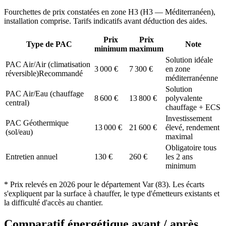
Fourchettes de prix constatées en zone
H3
(
H3 — Méditerranéen
),
installation comprise. Tarifs indicatifs avant déduction des aides.
Prix
Prix
Type de PAC
Note
minimum
maximum
Solution idéale
PAC Air/Air (climatisation
3 000
€
7 300
€
en zone
réversible)
Recommandé
méditerranéenne
Solution
PAC Air/Eau (chauffage
8 600
€
13 800
€
polyvalente
central)
chauffage + ECS
Investissement
PAC Géothermique
13 000
€
21 600
€
élevé, rendement
(sol/eau)
maximal
Obligatoire tous
Entretien annuel
130
€
260
€
les 2 ans
minimum
* Prix relevés en
2026
pour le département
Var
(
83
). Les écarts
s'expliquent par la surface à chauffer, le type d'émetteurs existants et
la difficulté d'accès au chantier.
Comparatif énergétique avant / après