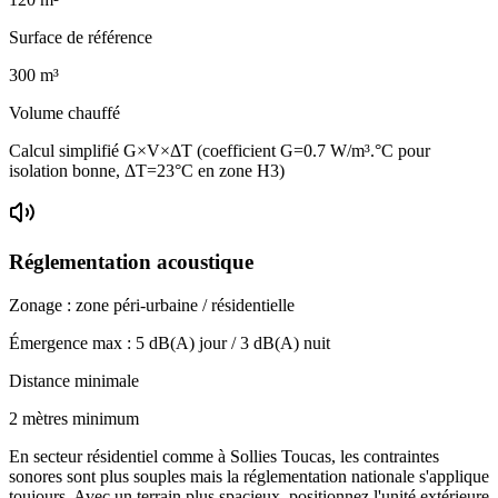
Surface de référence
300
m³
Volume chauffé
Calcul simplifié G×V×ΔT (coefficient G=0.7 W/m³.°C pour
isolation bonne, ΔT=23°C en zone H3)
Réglementation acoustique
Zonage :
zone péri-urbaine / résidentielle
Émergence max :
5
dB(A) jour /
3
dB(A) nuit
Distance minimale
2 mètres minimum
En secteur résidentiel comme à Sollies Toucas, les contraintes
sonores sont plus souples mais la réglementation nationale s'applique
toujours. Avec un terrain plus spacieux, positionnez l'unité extérieure