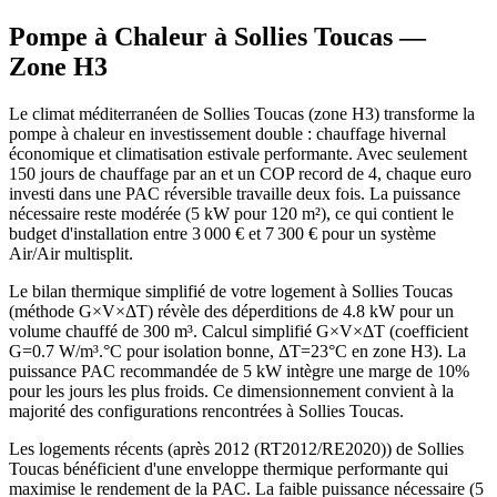
Pompe à Chaleur à
Sollies Toucas
—
Zone
H3
Le climat méditerranéen de Sollies Toucas (zone H3) transforme la
pompe à chaleur en investissement double : chauffage hivernal
économique et climatisation estivale performante. Avec seulement
150 jours de chauffage par an et un COP record de 4, chaque euro
investi dans une PAC réversible travaille deux fois. La puissance
nécessaire reste modérée (5 kW pour 120 m²), ce qui contient le
budget d'installation entre 3 000 € et 7 300 € pour un système
Air/Air multisplit.
Le bilan thermique simplifié de votre logement à Sollies Toucas
(méthode G×V×ΔT) révèle des déperditions de 4.8 kW pour un
volume chauffé de 300 m³. Calcul simplifié G×V×ΔT (coefficient
G=0.7 W/m³.°C pour isolation bonne, ΔT=23°C en zone H3). La
puissance PAC recommandée de 5 kW intègre une marge de 10%
pour les jours les plus froids. Ce dimensionnement convient à la
majorité des configurations rencontrées à Sollies Toucas.
Les logements récents (après 2012 (RT2012/RE2020)) de Sollies
Toucas bénéficient d'une enveloppe thermique performante qui
maximise le rendement de la PAC. La faible puissance nécessaire (5