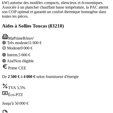
kW) autorise des modèles compacts, silencieux et économiques.
Associée à un plancher chauffant basse température, la PAC atteint
son COP optimal et garantit un confort thermique homogène dans
toutes les pièces.
Aides à
Sollies Toucas
(
83210
)
MaPrimeRénov'
🔵 Très modeste
11 000
€
🟡 Modeste
9 000
€
🟣 Interm.
5 000
€
🔴 Aisé
Non éligible
Prime CEE
De
2 500
€
à
4 000
€
selon fournisseur d'énergie
TVA
5,5%
Éco-PTZ
Jusqu'à
50 000
€