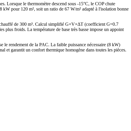
ques. Lorsque le thermomètre descend sous -15°C, le COP chute
kW pour 120 m², soit un ratio de 67 W/m² adapté à l'isolation bonne
chauffé de 300 m³. Calcul simplifié G×V×ΔT (coefficient G=0.7
plus froids. La température de base très basse impose un appoint
e le rendement de la PAC. La faible puissance nécessaire (8 kW)
al et garantit un confort thermique homogène dans toutes les pièces.