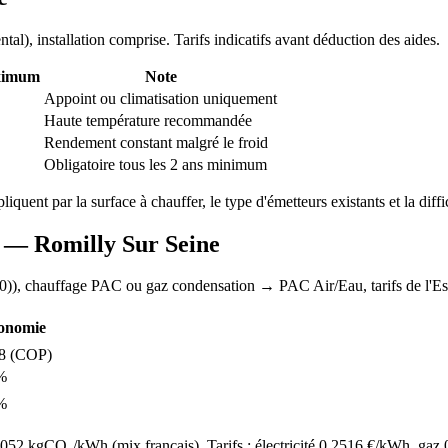
ntal
), installation comprise. Tarifs indicatifs avant déduction des aides.
ximum
Note
Appoint ou climatisation uniquement
Haute température recommandée
Rendement constant malgré le froid
Obligatoire tous les 2 ans minimum
pliquent par la surface à chauffer, le type d'émetteurs existants et la diff
AC —
Romilly Sur Seine
0)
), chauffage
PAC ou gaz condensation
→ PAC Air/Eau,
tarifs de l'Es
onomie
8
(COP)
%
%
52 kgCO₂/kWh (mix français). Tarifs : électricité
0.2516
€/kWh, gaz