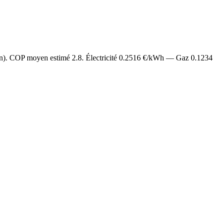
an). COP moyen estimé
2.8
. Électricité
0.2516
€/kWh — Gaz
0.1234