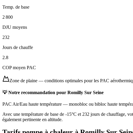
Temp. de base
2 800
DJU moyens
232
Jours de chauffe
2.8
COP moyen PAC
Zone de plaine
—
conditions optimales pour les PAC aérothermi
💡 Notre recommandation pour
Romilly Sur Seine
PAC Air/Eau haute température
—
monobloc ou bibloc haute tempéra
Avec une température de base de -15°C et 232 jours de chauffage, vot
également pertinente en altitude.
Tarifs pompe à chaleur à
Romilly Sur Sein