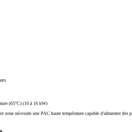
ques
ture (65°C)
(
10 à 16 kW
)
re zone nécessite une PAC haute température capable d'alimenter des pl
e