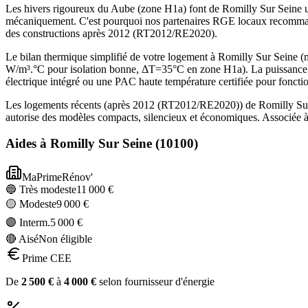
Les hivers rigoureux du Aube (zone H1a) font de Romilly Sur Seine u
mécaniquement. C'est pourquoi nos partenaires RGE locaux recommand
des constructions après 2012 (RT2012/RE2020).
Le bilan thermique simplifié de votre logement à Romilly Sur Seine
W/m³.°C pour isolation bonne, ΔT=35°C en zone H1a). La puissance P
électrique intégré ou une PAC haute température certifiée pour foncti
Les logements récents (après 2012 (RT2012/RE2020)) de Romilly Sur 
autorise des modèles compacts, silencieux et économiques. Associée à
Aides à
Romilly Sur Seine
(
10100
)
MaPrimeRénov'
🔵 Très modeste
11 000
€
🟡 Modeste
9 000
€
🟣 Interm.
5 000
€
🔴 Aisé
Non éligible
Prime CEE
De
2 500
€
à
4 000
€
selon fournisseur d'énergie