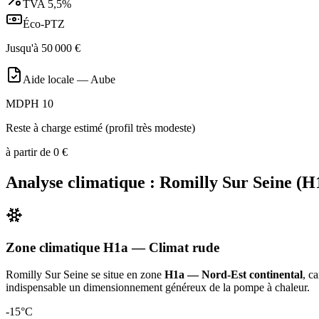
TVA
5,5%
Éco-PTZ
Jusqu'à
50 000
€
Aide locale —
Aube
MDPH 10
Reste à charge estimé (profil très modeste)
à partir de
0
€
Analyse climatique :
Romilly Sur Seine
(
H
Zone climatique
H1a
— Climat
rude
Romilly Sur Seine
se situe en zone
H1a — Nord-Est continental
, c
indispensable un dimensionnement généreux de la pompe à chaleur
.
-15
°C