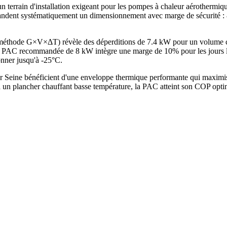
n terrain d'installation exigeant pour les pompes à chaleur aérothermi
ent systématiquement un dimensionnement avec marge de sécurité : 8 
 (méthode G×V×ΔT) révèle des déperditions de 7.4 kW pour un volume 
AC recommandée de 8 kW intègre une marge de 10% pour les jours les 
onner jusqu'à -25°C.
Seine bénéficient d'une enveloppe thermique performante qui maximis
 un plancher chauffant basse température, la PAC atteint son COP optim