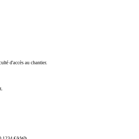
iculté d'accès au chantier.
t
.
0.1234
€/kWh.