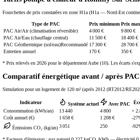
Fourchettes de prix constatées en zone
H1a
(
H1a — Nord-Est contine
Type de PAC
Prix minimum
Prix ma
PAC Air/Air (climatisation réversible)
4 000
€
9 800
€
PAC Air/Eau (chauffage central)
11 500
€
18 400
€
PAC Géothermique (sol/eau)
Recommandé
17 300
€
28 700
€
Entretien annuel
170
€
350
€
* Prix relevés en
2026
pour le département
Aube
(
10
). Les écarts s'ex
Comparatif énergétique avant / après P
Simulation pour un logement de
120
m² (
après 2012 (RT2012/RE202
Indicateur
Éc
Système actuel
Avec PAC
Consommation (kWh/an)
13 440
4 800
÷
2.
Coût annuel (€)
1 658
€
1 208
€
-
27
3 051
250
-
92
Émissions CO₂ (kg/an)
* Facteurs d'émission :
gaz naturel 0,227
kgCO₂/kWh — électricité 0,0