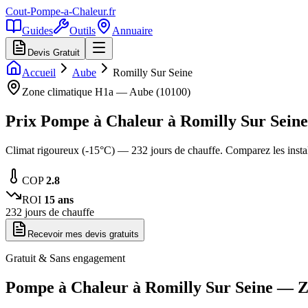
Cout-Pompe-a-Chaleur
.fr
Guides
Outils
Annuaire
Devis Gratuit
Accueil
Aube
Romilly Sur Seine
Zone climatique
H1a
—
Aube
(
10100
)
Prix Pompe à Chaleur à
Romilly Sur Seine
Climat rigoureux (-15°C) — 232 jours de chauffe. Comparez les inst
COP
2.8
ROI
15
ans
232
jours de chauffe
Recevoir mes devis gratuits
Gratuit & Sans engagement
Pompe à Chaleur à
Romilly Sur Seine
— Z