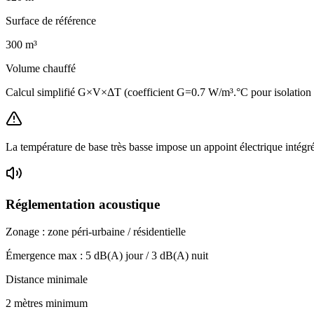
Surface de référence
300
m³
Volume chauffé
Calcul simplifié G×V×ΔT (coefficient G=0.7 W/m³.°C pour isolatio
La température de base très basse impose un appoint électrique intégr
Réglementation acoustique
Zonage :
zone péri-urbaine / résidentielle
Émergence max :
5
dB(A) jour /
3
dB(A) nuit
Distance minimale
2 mètres minimum