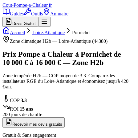
Cout-Pompe-a-Chaleur
.fr
Guides
Outils
Annuaire
Devis Gratuit
Accueil
Loire-Atlantique
Pornichet
Zone climatique
H2b
—
Loire-Atlantique
(
44380
)
Prix Pompe à Chaleur à
Pornichet
de
10 000
€ à
16 000
€ — Zone
H2b
Zone tempérée H2b — COP moyen de 3.3. Comparez les
installateurs RGE du Loire-Atlantique et économisez jusqu'à 420
€/an.
COP
3.3
ROI
15
ans
200
jours de chauffe
Recevoir mes devis gratuits
Gratuit & Sans engagement