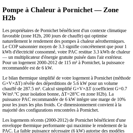
Pompe à Chaleur à
Pornichet
— Zone
H2b
Les propriétaires de Pornichet bénéficient d'un contexte climatique
favorable (zone H2b, 200 jours de chauffe) qui optimise
naturellement le rendement des pompes à chaleur aérothermiques.
Le COP saisonnier moyen de 3.3 signifie concrètement que pour 1
kWh d'électricité consommé, votre PAC restitue 3.3 kWh de chaleur
— un multiplicateur d'énergie gratuite puisée dans l'air extérieur.
Pour un logement 2000-2012 de 115 m² à Pornichet, la puissance
recommandée est de 6 kW.
Le bilan thermique simplifié de votre logement à Pornichet (méthode
G×V×ΔT) révèle des déperditions de 5.6 kW pour un volume
chauffé de 287.5 m³. Calcul simplifié G×V×ΔT (coefficient G=0.7
W/m³.°C pour isolation bonne, ΔT=28°C en zone H2b). La
puissance PAC recommandée de 6 kW intègre une marge de 10%
pour les jours les plus froids. Ce dimensionnement convient à la
majorité des configurations rencontrées à Pornichet.
Les logements récents (2000-2012) de Pornichet bénéficient d'une
enveloppe thermique performante qui maximise le rendement de la
PAC. La faible puissance nécessaire (6 kW) autorise des modèles