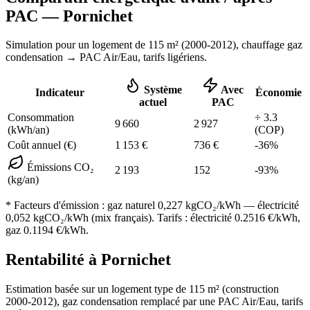
PAC —
Pornichet
Simulation pour un logement de
115
m² (
2000-2012
), chauffage
gaz
condensation
→ PAC Air/Eau,
tarifs ligériens
.
Système
Avec
Indicateur
Économie
actuel
PAC
Consommation
÷
3.3
9 660
2 927
(kWh/an)
(COP)
Coût annuel (€)
1 153
€
736
€
-
36
%
Émissions CO₂
2 193
152
-
93
%
(kg/an)
* Facteurs d'émission :
gaz naturel 0,227
kgCO₂/kWh — électricité
0,052 kgCO₂/kWh (mix français). Tarifs : électricité
0.2516
€/kWh,
gaz
0.1194
€/kWh.
Rentabilité à
Pornichet
Estimation basée sur un logement type de
115
m² (construction
2000-2012
),
gaz condensation
remplacé par une PAC Air/Eau,
tarifs