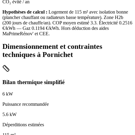
CO₂ évité / an
Hypothèses de calcul :
Logement de
115
m² avec isolation
bonne
(
plancher chauffant ou radiateurs basse température
). Zone
H2b
(
200
jours de chauffe/an). COP moyen estimé
3.3
. Électricité
0.2516
€/kWh — Gaz
0.1194
€/kWh. Hors déduction des aides
MaPrimeRénov' et CEE.
Dimensionnement et contraintes
techniques à
Pornichet
Bilan thermique simplifié
6
kW
Puissance recommandée
5.6
kW
Déperditions estimées
115
m²