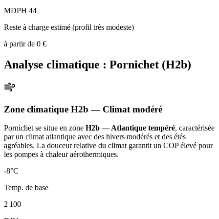
MDPH 44
Reste à charge estimé (profil très modeste)
à partir de
0
€
Analyse climatique :
Pornichet
(
H2b
)
Zone climatique
H2b
— Climat
modéré
Pornichet
se situe en zone
H2b — Atlantique tempéré
, caractérisée
par un
climat atlantique avec des hivers modérés et des étés
agréables. La douceur relative du climat garantit un COP élevé pour
les pompes à chaleur aérothermiques
.
-8
°C
Temp. de base
2 100