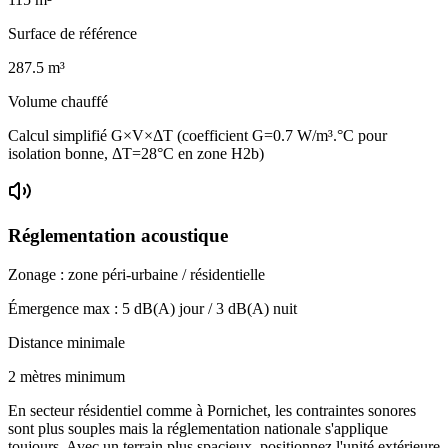
Surface de référence
287.5
m³
Volume chauffé
Calcul simplifié G×V×ΔT (coefficient G=0.7 W/m³.°C pour
isolation bonne, ΔT=28°C en zone H2b)
Réglementation acoustique
Zonage :
zone péri-urbaine / résidentielle
Émergence max :
5
dB(A) jour /
3
dB(A) nuit
Distance minimale
2 mètres minimum
En secteur résidentiel comme à Pornichet, les contraintes sonores
sont plus souples mais la réglementation nationale s'applique
toujours. Avec un terrain plus spacieux, positionnez l'unité extérieure