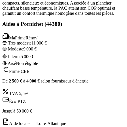
compacts, silencieux et économiques. Associée à un plancher
chauffant basse température, la PAC atteint son COP optimal et
garantit un confort thermique homogène dans toutes les pièces.
Aides à
Pornichet
(
44380
)
MaPrimeRénov'
🔵 Très modeste
11 000
€
🟡 Modeste
9 000
€
🟣 Interm.
5 000
€
🔴 Aisé
Non éligible
Prime CEE
De
2 500
€
à
4 000
€
selon fournisseur d'énergie
TVA
5,5%
Éco-PTZ
Jusqu'à
50 000
€
Aide locale —
Loire-Atlantique