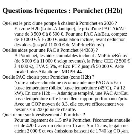
Questions fréquentes :
Pornichet
(
H2b
)
Quel est le prix d'une pompe à chaleur à Pornichet en 2026 ?
En zone H2b (Loire-Atlantique), le prix d'une PAC Air/Air
varie de 3 500 € à 8 500 €. Pour une PAC Air/Eau, comptez
de 10 000 € à 16 000 € installation incluse, avant déduction
des aides (jusqu'à 11 000 € de MaPrimeRénov').
Quelles aides pour une PAC à Pornichet (44380) ?
À Pornichet, les aides cumulables incluent : MaPrimeRénov'
(de 5 000 € à 11 000 € selon revenus), la Prime CEE (2 500 €
à 4 000 €), TVA 5,5%, et Éco-PTZ jusqu'à 50 000 €. Aide
locale Loire-Atlantique : MDPH 44.
Quelle PAC choisir pour Pornichet (zone H2b) ?
Notre analyse climatique recommande une PAC Air/Eau
basse température (bibloc basse température (45°C), 7 à 12
kW). En zone H2b — Atlantique tempéré, une PAC Air/Eau
basse température offre le meilleur rapport performance/prix.
Avec un COP moyen de 3.3, elle couvre efficacement vos
besoins sur 200 jours de chauffe.
Quel retour sur investissement à Pornichet ?
Pour un logement de 115 m² à Pornichet, l'économie annuelle
est de 420 € avec un retour en 15 ans. Sur 15 ans, le gain net
atteint 2 000 € et vos émissions baissent de 1 740 kg CO₂/an.