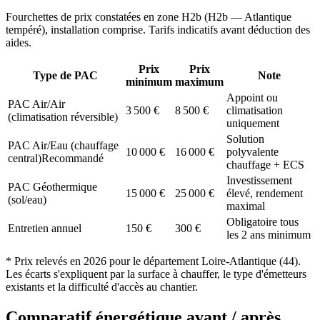
Fourchettes de prix constatées en zone
H2b
(
H2b — Atlantique
tempéré
), installation comprise. Tarifs indicatifs avant déduction des
aides.
Prix
Prix
Type de PAC
Note
minimum
maximum
Appoint ou
PAC Air/Air
3 500
€
8 500
€
climatisation
(climatisation réversible)
uniquement
Solution
PAC Air/Eau (chauffage
10 000
€
16 000
€
polyvalente
central)
Recommandé
chauffage + ECS
Investissement
PAC Géothermique
15 000
€
25 000
€
élevé, rendement
(sol/eau)
maximal
Obligatoire tous
Entretien annuel
150
€
300
€
les 2 ans minimum
* Prix relevés en
2026
pour le département
Loire-Atlantique
(
44
).
Les écarts s'expliquent par la surface à chauffer, le type d'émetteurs
existants et la difficulté d'accès au chantier.
Comparatif énergétique avant / après