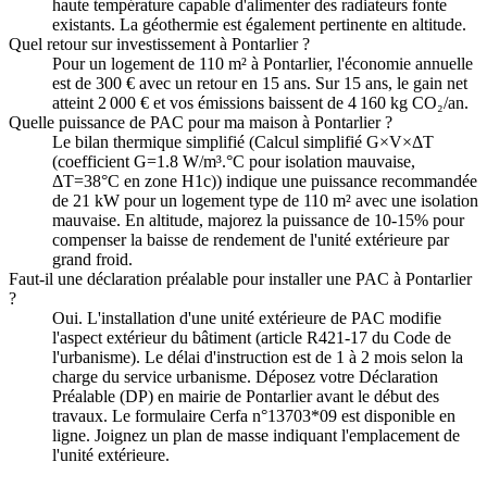
haute température capable d'alimenter des radiateurs fonte
existants. La géothermie est également pertinente en altitude.
Quel retour sur investissement à Pontarlier ?
Pour un logement de 110 m² à Pontarlier, l'économie annuelle
est de 300 € avec un retour en 15 ans. Sur 15 ans, le gain net
atteint 2 000 € et vos émissions baissent de 4 160 kg CO₂/an.
Quelle puissance de PAC pour ma maison à Pontarlier ?
Le bilan thermique simplifié (Calcul simplifié G×V×ΔT
(coefficient G=1.8 W/m³.°C pour isolation mauvaise,
ΔT=38°C en zone H1c)) indique une puissance recommandée
de 21 kW pour un logement type de 110 m² avec une isolation
mauvaise. En altitude, majorez la puissance de 10-15% pour
compenser la baisse de rendement de l'unité extérieure par
grand froid.
Faut-il une déclaration préalable pour installer une PAC à Pontarlier
?
Oui. L'installation d'une unité extérieure de PAC modifie
l'aspect extérieur du bâtiment (article R421-17 du Code de
l'urbanisme). Le délai d'instruction est de 1 à 2 mois selon la
charge du service urbanisme. Déposez votre Déclaration
Préalable (DP) en mairie de Pontarlier avant le début des
travaux. Le formulaire Cerfa n°13703*09 est disponible en
ligne. Joignez un plan de masse indiquant l'emplacement de
l'unité extérieure.