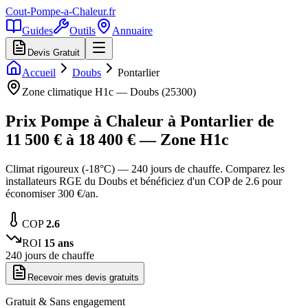
Cout-Pompe-a-Chaleur
.fr
Guides
Outils
Annuaire
Devis Gratuit
Accueil
Doubs
Pontarlier
Zone climatique
H1c
—
Doubs
(
25300
)
Prix Pompe à Chaleur à
Pontarlier
de
11 500
€ à
18 400
€ — Zone
H1c
Climat rigoureux (-18°C) — 240 jours de chauffe. Comparez les
installateurs RGE du Doubs et bénéficiez d'un COP de 2.6 pour
économiser 300 €/an.
COP
2.6
ROI
15
ans
240
jours de chauffe
Recevoir mes devis gratuits
Gratuit & Sans engagement