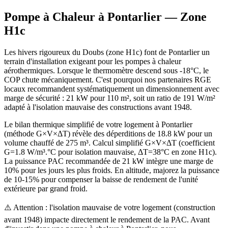
Pompe à Chaleur à
Pontarlier
— Zone
H1c
Les hivers rigoureux du Doubs (zone H1c) font de Pontarlier un
terrain d'installation exigeant pour les pompes à chaleur
aérothermiques. Lorsque le thermomètre descend sous -18°C, le
COP chute mécaniquement. C'est pourquoi nos partenaires RGE
locaux recommandent systématiquement un dimensionnement avec
marge de sécurité : 21 kW pour 110 m², soit un ratio de 191 W/m²
adapté à l'isolation mauvaise des constructions avant 1948.
Le bilan thermique simplifié de votre logement à Pontarlier
(méthode G×V×ΔT) révèle des déperditions de 18.8 kW pour un
volume chauffé de 275 m³. Calcul simplifié G×V×ΔT (coefficient
G=1.8 W/m³.°C pour isolation mauvaise, ΔT=38°C en zone H1c).
La puissance PAC recommandée de 21 kW intègre une marge de
10% pour les jours les plus froids. En altitude, majorez la puissance
de 10-15% pour compenser la baisse de rendement de l'unité
extérieure par grand froid.
⚠️ Attention : l'isolation mauvaise de votre logement (construction
avant 1948) impacte directement le rendement de la PAC. Avant