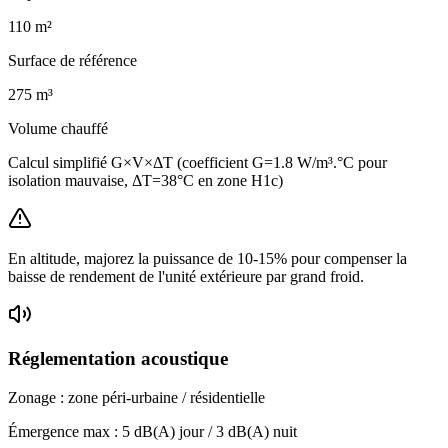
110
m²
Surface de référence
275
m³
Volume chauffé
Calcul simplifié G×V×ΔT (coefficient G=1.8 W/m³.°C pour
isolation mauvaise, ΔT=38°C en zone H1c)
En altitude, majorez la puissance de 10-15% pour compenser la
baisse de rendement de l'unité extérieure par grand froid.
Réglementation acoustique
Zonage :
zone péri-urbaine / résidentielle
Émergence max :
5
dB(A) jour /
3
dB(A) nuit