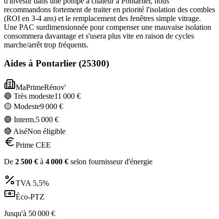
d'investir dans une pompe à chaleur à Pontarlier, nous
recommandons fortement de traiter en priorité l'isolation des combles
(ROI en 3-4 ans) et le remplacement des fenêtres simple vitrage.
Une PAC surdimensionnée pour compenser une mauvaise isolation
consommera davantage et s'usera plus vite en raison de cycles
marche/arrêt trop fréquents.
Aides à
Pontarlier
(
25300
)
MaPrimeRénov'
🔵 Très modeste
11 000
€
🟡 Modeste
9 000
€
🟣 Interm.
5 000
€
🔴 Aisé
Non éligible
Prime CEE
De
2 500
€
à
4 000
€
selon fournisseur d'énergie
TVA
5,5%
Éco-PTZ
Jusqu'à
50 000
€