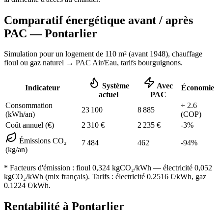
Comparatif énergétique avant / après
PAC —
Pontarlier
Simulation pour un logement de
110
m² (
avant 1948
), chauffage
fioul ou gaz naturel
→ PAC Air/Eau,
tarifs bourguignons
.
Système
Avec
Indicateur
Économie
actuel
PAC
Consommation
÷
2.6
23 100
8 885
(kWh/an)
(COP)
Coût annuel (€)
2 310
€
2 235
€
-
3
%
Émissions CO₂
7 484
462
-
94
%
(kg/an)
* Facteurs d'émission :
fioul 0,324
kgCO₂/kWh — électricité 0,052
kgCO₂/kWh (mix français). Tarifs : électricité
0.2516
€/kWh, gaz
0.1224
€/kWh.
Rentabilité à
Pontarlier