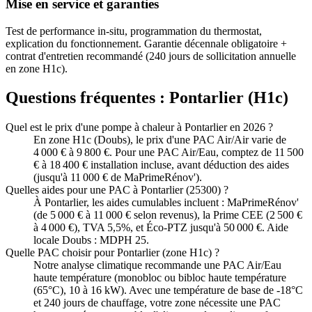
Mise en service et garanties
Test de performance in-situ, programmation du thermostat,
explication du fonctionnement. Garantie décennale obligatoire +
contrat d'entretien recommandé (240 jours de sollicitation annuelle
en zone H1c).
Questions fréquentes :
Pontarlier
(
H1c
)
Quel est le prix d'une pompe à chaleur à Pontarlier en 2026 ?
En zone H1c (Doubs), le prix d'une PAC Air/Air varie de
4 000 € à 9 800 €. Pour une PAC Air/Eau, comptez de 11 500
€ à 18 400 € installation incluse, avant déduction des aides
(jusqu'à 11 000 € de MaPrimeRénov').
Quelles aides pour une PAC à Pontarlier (25300) ?
À Pontarlier, les aides cumulables incluent : MaPrimeRénov'
(de 5 000 € à 11 000 € selon revenus), la Prime CEE (2 500 €
à 4 000 €), TVA 5,5%, et Éco-PTZ jusqu'à 50 000 €. Aide
locale Doubs : MDPH 25.
Quelle PAC choisir pour Pontarlier (zone H1c) ?
Notre analyse climatique recommande une PAC Air/Eau
haute température (monobloc ou bibloc haute température
(65°C), 10 à 16 kW). Avec une température de base de -18°C
et 240 jours de chauffage, votre zone nécessite une PAC