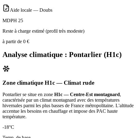
Aide locale —
Doubs
MDPH 25
Reste à charge estimé (profil très modeste)
à partir de
0
€
Analyse climatique :
Pontarlier
(
H1c
)
Zone climatique
H1c
— Climat
rude
Pontarlier
se situe en zone
H1c — Centre-Est montagnard
,
caractérisée par un
climat montagnard avec des températures
hivernales parmi les plus basses de France métropolitaine. L'altitude
accentue les besoins en chauffage et impose des PAC haute
température
.
-18
°C
Temp. de base