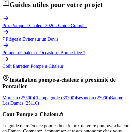
Guides utiles pour votre projet
Prix Pompe-a-Chaleur 2026 : Guide Complet
7 Pièges à Éviter sur un Devis
Pompe-a-Chaleur d'Occasion : Bonne Idée ?
Coût Entretien Pompe-a-Chaleur
Installation pompe-a-chaleur à proximité de
Pontarlier
Morteau
(
25500
)
Champagnole
(
39300
)
Besancon
(
25000
)
Baume
Les Dames
(
25110
)
Cout-Pompe-a-Chaleur
.fr
Le guide de référence pour estimer le prix de votre pompe-a-chaleur
en France. Comparez, économisez et restez autonome chez vous.