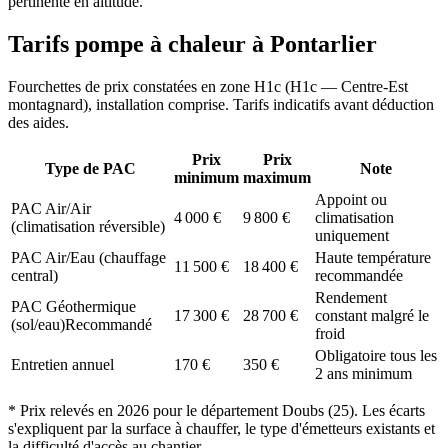
pertinente en altitude.
Tarifs pompe à chaleur à
Pontarlier
Fourchettes de prix constatées en zone
H1c
(
H1c — Centre-Est
montagnard
), installation comprise. Tarifs indicatifs avant déduction
des aides.
Prix
Prix
Type de PAC
Note
minimum
maximum
Appoint ou
PAC Air/Air
4 000
€
9 800
€
climatisation
(climatisation réversible)
uniquement
PAC Air/Eau (chauffage
Haute température
11 500
€
18 400
€
central)
recommandée
Rendement
PAC Géothermique
17 300
€
28 700
€
constant malgré le
(sol/eau)
Recommandé
froid
Obligatoire tous les
Entretien annuel
170
€
350
€
2 ans minimum
* Prix relevés en
2026
pour le département
Doubs
(
25
). Les écarts
s'expliquent par la surface à chauffer, le type d'émetteurs existants et
la difficulté d'accès au chantier.