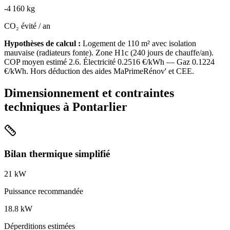
-
4 160
kg
CO₂ évité / an
Hypothèses de calcul :
Logement de
110
m² avec isolation
mauvaise
(
radiateurs fonte
). Zone
H1c
(
240
jours de chauffe/an).
COP moyen estimé
2.6
. Électricité
0.2516
€/kWh — Gaz
0.1224
€/kWh. Hors déduction des aides MaPrimeRénov' et CEE.
Dimensionnement et contraintes
techniques à
Pontarlier
Bilan thermique simplifié
21
kW
Puissance recommandée
18.8
kW
Déperditions estimées