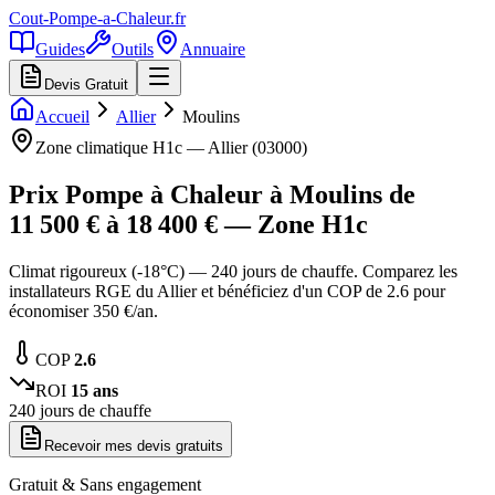
Cout-Pompe-a-Chaleur
.fr
Guides
Outils
Annuaire
Devis Gratuit
Accueil
Allier
Moulins
Zone climatique
H1c
—
Allier
(
03000
)
Prix Pompe à Chaleur à
Moulins
de
11 500
€ à
18 400
€ — Zone
H1c
Climat rigoureux (-18°C) — 240 jours de chauffe. Comparez les
installateurs RGE du Allier et bénéficiez d'un COP de 2.6 pour
économiser 350 €/an.
COP
2.6
ROI
15
ans
240
jours de chauffe
Recevoir mes devis gratuits
Gratuit & Sans engagement