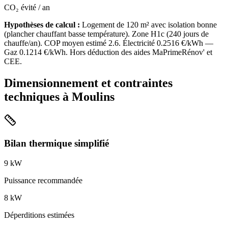
CO₂ évité / an
Hypothèses de calcul :
Logement de
120
m² avec isolation
bonne
(
plancher chauffant basse température
). Zone
H1c
(
240
jours de
chauffe/an). COP moyen estimé
2.6
. Électricité
0.2516
€/kWh —
Gaz
0.1214
€/kWh. Hors déduction des aides MaPrimeRénov' et
CEE.
Dimensionnement et contraintes
techniques à
Moulins
Bilan thermique simplifié
9
kW
Puissance recommandée
8
kW
Déperditions estimées