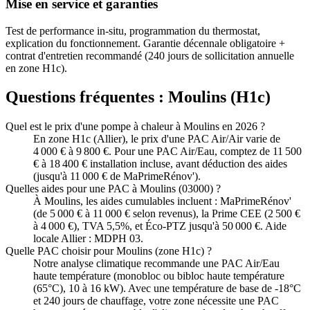
Mise en service et garanties
Test de performance in-situ, programmation du thermostat,
explication du fonctionnement. Garantie décennale obligatoire +
contrat d'entretien recommandé (240 jours de sollicitation annuelle
en zone H1c).
Questions fréquentes :
Moulins
(
H1c
)
Quel est le prix d'une pompe à chaleur à Moulins en 2026 ?
En zone H1c (Allier), le prix d'une PAC Air/Air varie de
4 000 € à 9 800 €. Pour une PAC Air/Eau, comptez de 11 500
€ à 18 400 € installation incluse, avant déduction des aides
(jusqu'à 11 000 € de MaPrimeRénov').
Quelles aides pour une PAC à Moulins (03000) ?
À Moulins, les aides cumulables incluent : MaPrimeRénov'
(de 5 000 € à 11 000 € selon revenus), la Prime CEE (2 500 €
à 4 000 €), TVA 5,5%, et Éco-PTZ jusqu'à 50 000 €. Aide
locale Allier : MDPH 03.
Quelle PAC choisir pour Moulins (zone H1c) ?
Notre analyse climatique recommande une PAC Air/Eau
haute température (monobloc ou bibloc haute température
(65°C), 10 à 16 kW). Avec une température de base de -18°C
et 240 jours de chauffage, votre zone nécessite une PAC