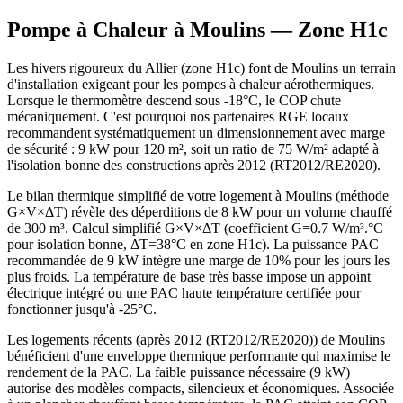
Pompe à Chaleur à
Moulins
— Zone
H1c
Les hivers rigoureux du Allier (zone H1c) font de Moulins un terrain
d'installation exigeant pour les pompes à chaleur aérothermiques.
Lorsque le thermomètre descend sous -18°C, le COP chute
mécaniquement. C'est pourquoi nos partenaires RGE locaux
recommandent systématiquement un dimensionnement avec marge
de sécurité : 9 kW pour 120 m², soit un ratio de 75 W/m² adapté à
l'isolation bonne des constructions après 2012 (RT2012/RE2020).
Le bilan thermique simplifié de votre logement à Moulins (méthode
G×V×ΔT) révèle des déperditions de 8 kW pour un volume chauffé
de 300 m³. Calcul simplifié G×V×ΔT (coefficient G=0.7 W/m³.°C
pour isolation bonne, ΔT=38°C en zone H1c). La puissance PAC
recommandée de 9 kW intègre une marge de 10% pour les jours les
plus froids. La température de base très basse impose un appoint
électrique intégré ou une PAC haute température certifiée pour
fonctionner jusqu'à -25°C.
Les logements récents (après 2012 (RT2012/RE2020)) de Moulins
bénéficient d'une enveloppe thermique performante qui maximise le
rendement de la PAC. La faible puissance nécessaire (9 kW)
autorise des modèles compacts, silencieux et économiques. Associée