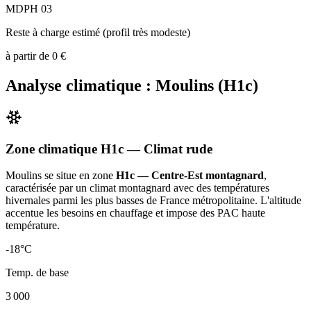
MDPH 03
Reste à charge estimé (profil très modeste)
à partir de
0
€
Analyse climatique :
Moulins
(
H1c
)
Zone climatique
H1c
— Climat
rude
Moulins
se situe en zone
H1c — Centre-Est montagnard
,
caractérisée par un
climat montagnard avec des températures
hivernales parmi les plus basses de France métropolitaine. L'altitude
accentue les besoins en chauffage et impose des PAC haute
température
.
-18
°C
Temp. de base
3 000