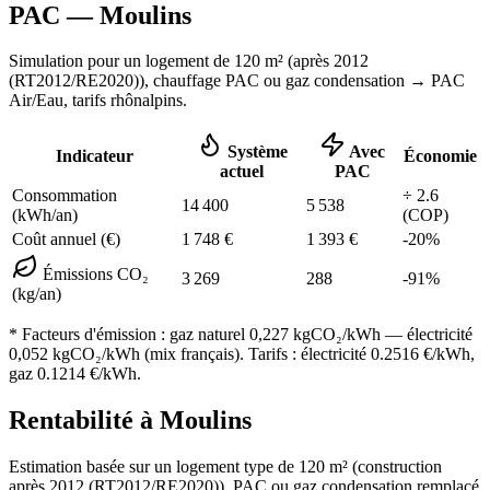
PAC —
Moulins
Simulation pour un logement de
120
m² (
après 2012
(RT2012/RE2020)
), chauffage
PAC ou gaz condensation
→ PAC
Air/Eau,
tarifs rhônalpins
.
Système
Avec
Indicateur
Économie
actuel
PAC
Consommation
÷
2.6
14 400
5 538
(kWh/an)
(COP)
Coût annuel (€)
1 748
€
1 393
€
-
20
%
Émissions CO₂
3 269
288
-
91
%
(kg/an)
* Facteurs d'émission :
gaz naturel 0,227
kgCO₂/kWh — électricité
0,052 kgCO₂/kWh (mix français). Tarifs : électricité
0.2516
€/kWh,
gaz
0.1214
€/kWh.
Rentabilité à
Moulins
Estimation basée sur un logement type de
120
m² (construction
après 2012 (RT2012/RE2020)
),
PAC ou gaz condensation
remplacé