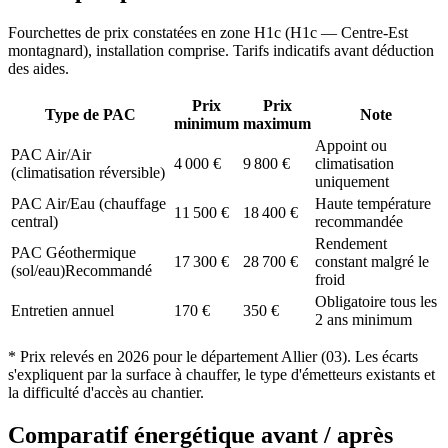
Fourchettes de prix constatées en zone
H1c
(
H1c — Centre-Est
montagnard
), installation comprise. Tarifs indicatifs avant déduction
des aides.
Prix
Prix
Type de PAC
Note
minimum
maximum
Appoint ou
PAC Air/Air
4 000
€
9 800
€
climatisation
(climatisation réversible)
uniquement
PAC Air/Eau (chauffage
Haute température
11 500
€
18 400
€
central)
recommandée
Rendement
PAC Géothermique
17 300
€
28 700
€
constant malgré le
(sol/eau)
Recommandé
froid
Obligatoire tous les
Entretien annuel
170
€
350
€
2 ans minimum
* Prix relevés en
2026
pour le département
Allier
(
03
). Les écarts
s'expliquent par la surface à chauffer, le type d'émetteurs existants et
la difficulté d'accès au chantier.
Comparatif énergétique avant / après