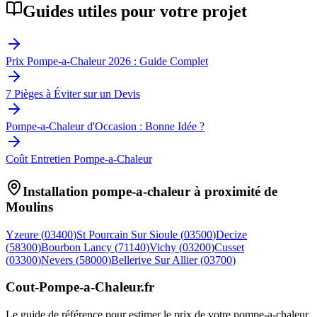
Guides utiles pour votre projet
Prix Pompe-a-Chaleur 2026 : Guide Complet
7 Pièges à Éviter sur un Devis
Pompe-a-Chaleur d'Occasion : Bonne Idée ?
Coût Entretien Pompe-a-Chaleur
Installation pompe-a-chaleur à proximité de
Moulins
Yzeure
(
03400
)
St Pourcain Sur Sioule
(
03500
)
Decize
(
58300
)
Bourbon Lancy
(
71140
)
Vichy
(
03200
)
Cusset
(
03300
)
Nevers
(
58000
)
Bellerive Sur Allier
(
03700
)
Cout-Pompe-a-Chaleur
.fr
Le guide de référence pour estimer le prix de votre pompe-a-chaleur