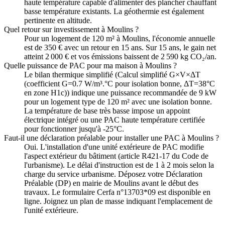
haute température capable d'alimenter des plancher chauffant
basse température existants. La géothermie est également
pertinente en altitude.
Quel retour sur investissement à Moulins ?
Pour un logement de 120 m² à Moulins, l'économie annuelle
est de 350 € avec un retour en 15 ans. Sur 15 ans, le gain net
atteint 2 000 € et vos émissions baissent de 2 590 kg CO₂/an.
Quelle puissance de PAC pour ma maison à Moulins ?
Le bilan thermique simplifié (Calcul simplifié G×V×ΔT
(coefficient G=0.7 W/m³.°C pour isolation bonne, ΔT=38°C
en zone H1c)) indique une puissance recommandée de 9 kW
pour un logement type de 120 m² avec une isolation bonne.
La température de base très basse impose un appoint
électrique intégré ou une PAC haute température certifiée
pour fonctionner jusqu'à -25°C.
Faut-il une déclaration préalable pour installer une PAC à Moulins ?
Oui. L'installation d'une unité extérieure de PAC modifie
l'aspect extérieur du bâtiment (article R421-17 du Code de
l'urbanisme). Le délai d'instruction est de 1 à 2 mois selon la
charge du service urbanisme. Déposez votre Déclaration
Préalable (DP) en mairie de Moulins avant le début des
travaux. Le formulaire Cerfa n°13703*09 est disponible en
ligne. Joignez un plan de masse indiquant l'emplacement de
l'unité extérieure.