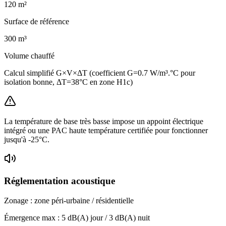
120
m²
Surface de référence
300
m³
Volume chauffé
Calcul simplifié G×V×ΔT (coefficient G=0.7 W/m³.°C pour
isolation bonne, ΔT=38°C en zone H1c)
La température de base très basse impose un appoint électrique
intégré ou une PAC haute température certifiée pour fonctionner
jusqu'à -25°C.
Réglementation acoustique
Zonage :
zone péri-urbaine / résidentielle
Émergence max :
5
dB(A) jour /
3
dB(A) nuit