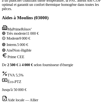
à un plancher chauffant basse température, la PAC atteint son COP
optimal et garantit un confort thermique homogène dans toutes les
pièces.
Aides à
Moulins
(
03000
)
MaPrimeRénov'
🔵 Très modeste
11 000
€
🟡 Modeste
9 000
€
🟣 Interm.
5 000
€
🔴 Aisé
Non éligible
Prime CEE
De
2 500
€
à
4 000
€
selon fournisseur d'énergie
TVA
5,5%
Éco-PTZ
Jusqu'à
50 000
€
Aide locale —
Allier