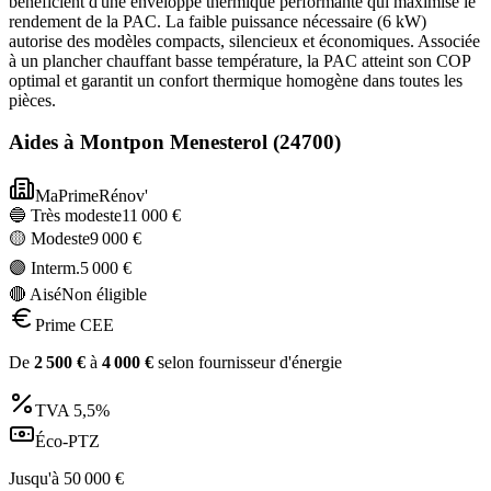
bénéficient d'une enveloppe thermique performante qui maximise le
rendement de la PAC. La faible puissance nécessaire (6 kW)
autorise des modèles compacts, silencieux et économiques. Associée
à un plancher chauffant basse température, la PAC atteint son COP
optimal et garantit un confort thermique homogène dans toutes les
pièces.
Aides à
Montpon Menesterol
(
24700
)
MaPrimeRénov'
🔵 Très modeste
11 000
€
🟡 Modeste
9 000
€
🟣 Interm.
5 000
€
🔴 Aisé
Non éligible
Prime CEE
De
2 500
€
à
4 000
€
selon fournisseur d'énergie
TVA
5,5%
Éco-PTZ
Jusqu'à
50 000
€