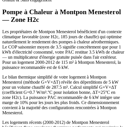
Pompe à Chaleur à
Montpon Menesterol
— Zone
H2c
Les propriétaires de Montpon Menesterol bénéficient d'un contexte
climatique favorable (zone H2c, 185 jours de chauffe) qui optimise
naturellement le rendement des pompes à chaleur aérothermiques.
Le COP saisonnier moyen de 3.5 signifie concrètement que pour 1
kWh d'électricité consommé, votre PAC restitue 3.5 kWh de chaleur
— un multiplicateur d'énergie gratuite puisée dans l'air extérieur.
Pour un logement 2000-2012 de 115 m² à Montpon Menesterol, la
puissance recommandée est de 6 kW.
Le bilan thermique simplifié de votre logement à Montpon
Menesterol (méthode G×V×ΔT) révèle des déperditions de 5 kW
pour un volume chauffé de 287.5 m³. Calcul simplifié G×V×ΔT
(coefficient G=0.7 W/m³.°C pour isolation bonne, ΔT=25°C en
zone H2c). La puissance PAC recommandée de 6 kW intègre une
marge de 10% pour les jours les plus froids. Ce dimensionnement
convient à la majorité des configurations rencontrées à Montpon
Menesterol.
Les logements récents (2000-2012) de Montpon Menesterol