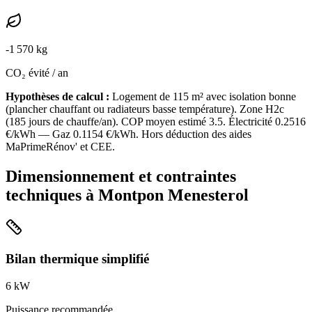
-
1 570
kg
CO₂ évité / an
Hypothèses de calcul :
Logement de
115
m² avec isolation
bonne
(
plancher chauffant ou radiateurs basse température
). Zone
H2c
(
185
jours de chauffe/an). COP moyen estimé
3.5
. Électricité
0.2516
€/kWh — Gaz
0.1154
€/kWh. Hors déduction des aides
MaPrimeRénov' et CEE.
Dimensionnement et contraintes
techniques à
Montpon Menesterol
Bilan thermique simplifié
6
kW
Puissance recommandée