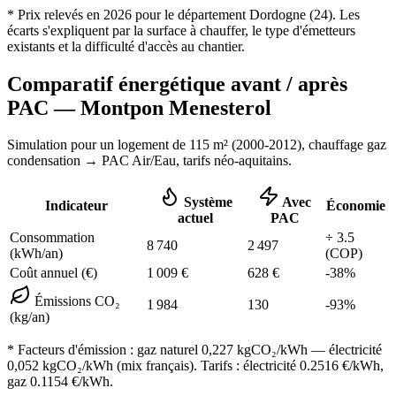
* Prix relevés en
2026
pour le département
Dordogne
(
24
). Les
écarts s'expliquent par la surface à chauffer, le type d'émetteurs
existants et la difficulté d'accès au chantier.
Comparatif énergétique avant / après
PAC —
Montpon Menesterol
Simulation pour un logement de
115
m² (
2000-2012
), chauffage
gaz
condensation
→ PAC Air/Eau,
tarifs néo-aquitains
.
Système
Avec
Indicateur
Économie
actuel
PAC
Consommation
÷
3.5
8 740
2 497
(kWh/an)
(COP)
Coût annuel (€)
1 009
€
628
€
-
38
%
Émissions CO₂
1 984
130
-
93
%
(kg/an)
* Facteurs d'émission :
gaz naturel 0,227
kgCO₂/kWh — électricité
0,052 kgCO₂/kWh (mix français). Tarifs : électricité
0.2516
€/kWh,
gaz
0.1154
€/kWh.