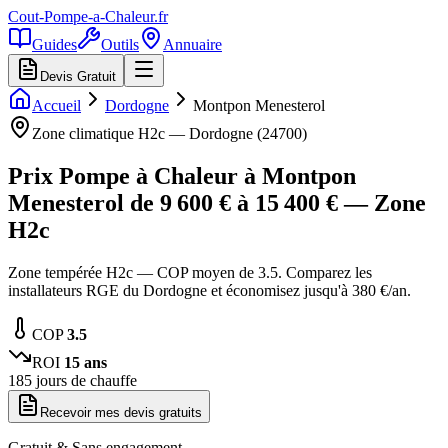
Cout-Pompe-a-Chaleur
.fr
Guides
Outils
Annuaire
Devis Gratuit
Accueil
Dordogne
Montpon Menesterol
Zone climatique
H2c
—
Dordogne
(
24700
)
Prix Pompe à Chaleur à
Montpon
Menesterol
de
9 600
€ à
15 400
€ — Zone
H2c
Zone tempérée H2c — COP moyen de 3.5. Comparez les
installateurs RGE du Dordogne et économisez jusqu'à 380 €/an.
COP
3.5
ROI
15
ans
185
jours de chauffe
Recevoir mes devis gratuits
Gratuit & Sans engagement