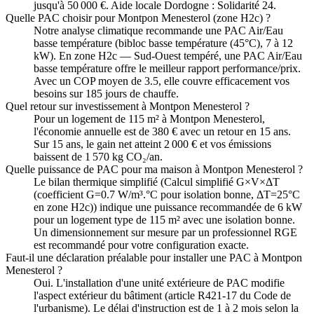
jusqu'à 50 000 €. Aide locale Dordogne : Solidarité 24.
Quelle PAC choisir pour Montpon Menesterol (zone H2c) ?
Notre analyse climatique recommande une PAC Air/Eau
basse température (bibloc basse température (45°C), 7 à 12
kW). En zone H2c — Sud-Ouest tempéré, une PAC Air/Eau
basse température offre le meilleur rapport performance/prix.
Avec un COP moyen de 3.5, elle couvre efficacement vos
besoins sur 185 jours de chauffe.
Quel retour sur investissement à Montpon Menesterol ?
Pour un logement de 115 m² à Montpon Menesterol,
l'économie annuelle est de 380 € avec un retour en 15 ans.
Sur 15 ans, le gain net atteint 2 000 € et vos émissions
baissent de 1 570 kg CO₂/an.
Quelle puissance de PAC pour ma maison à Montpon Menesterol ?
Le bilan thermique simplifié (Calcul simplifié G×V×ΔT
(coefficient G=0.7 W/m³.°C pour isolation bonne, ΔT=25°C
en zone H2c)) indique une puissance recommandée de 6 kW
pour un logement type de 115 m² avec une isolation bonne.
Un dimensionnement sur mesure par un professionnel RGE
est recommandé pour votre configuration exacte.
Faut-il une déclaration préalable pour installer une PAC à Montpon
Menesterol ?
Oui. L'installation d'une unité extérieure de PAC modifie
l'aspect extérieur du bâtiment (article R421-17 du Code de
l'urbanisme). Le délai d'instruction est de 1 à 2 mois selon la