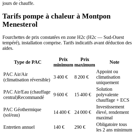
jours de chauffe.
Tarifs pompe à chaleur à
Montpon
Menesterol
Fourchettes de prix constatées en zone
H2c
(
H2c — Sud-Ouest
tempéré
), installation comprise. Tarifs indicatifs avant déduction des
aides.
Prix
Prix
Type de PAC
Note
minimum
maximum
Appoint ou
PAC Air/Air
3 400
€
8 200
€
climatisation
(climatisation réversible)
uniquement
Solution
PAC Air/Eau (chauffage
9 600
€
15 400
€
polyvalente
central)
Recommandé
chauffage + ECS
Investissement
PAC Géothermique
14 400
€
24 000
€
élevé, rendement
(sol/eau)
maximal
Obligatoire tous
Entretien annuel
140
€
290
€
les 2 ans minimum