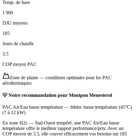
Temp. de base
1 900
DJU moyens
185
Jours de chauffe
3.5
COP moyen PAC
Zone de plaine
—
conditions optimales pour les PAC
aérothermiques
💡 Notre recommandation pour
Montpon Menesterol
PAC Air/Eau basse température
—
bibloc basse température (45°C)
(
7 à 12 kW
)
En zone H2c — Sud-Ouest tempéré, une PAC Air/Eau basse
température offre le meilleur rapport performance/prix. Avec un
COP moyen de 3.5, elle couvre efficacement vos besoins sur 185