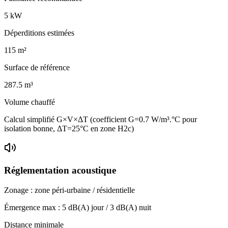
5
kW
Déperditions estimées
115
m²
Surface de référence
287.5
m³
Volume chauffé
Calcul simplifié G×V×ΔT (coefficient G=0.7 W/m³.°C pour
isolation bonne, ΔT=25°C en zone H2c)
Réglementation acoustique
Zonage :
zone péri-urbaine / résidentielle
Émergence max :
5
dB(A) jour /
3
dB(A) nuit
Distance minimale