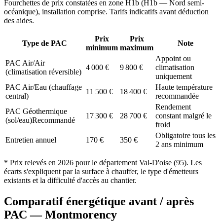
Fourchettes de prix constatées en zone
H1b
(
H1b — Nord semi-
océanique
), installation comprise. Tarifs indicatifs avant déduction
des aides.
Prix
Prix
Type de PAC
Note
minimum
maximum
Appoint ou
PAC Air/Air
4 000
€
9 800
€
climatisation
(climatisation réversible)
uniquement
PAC Air/Eau (chauffage
Haute température
11 500
€
18 400
€
central)
recommandée
Rendement
PAC Géothermique
17 300
€
28 700
€
constant malgré le
(sol/eau)
Recommandé
froid
Obligatoire tous les
Entretien annuel
170
€
350
€
2 ans minimum
* Prix relevés en
2026
pour le département
Val-D'oise
(
95
). Les
écarts s'expliquent par la surface à chauffer, le type d'émetteurs
existants et la difficulté d'accès au chantier.
Comparatif énergétique avant / après
PAC —
Montmorency