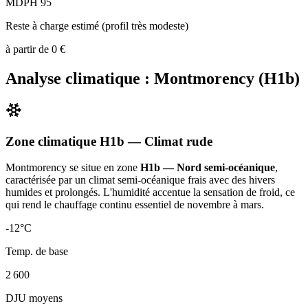
MDPH 95
Reste à charge estimé (profil très modeste)
à partir de
0
€
Analyse climatique :
Montmorency
(
H1b
)
Zone climatique
H1b
— Climat
rude
Montmorency
se situe en zone
H1b — Nord semi-océanique
,
caractérisée par un
climat semi-océanique frais avec des hivers
humides et prolongés. L'humidité accentue la sensation de froid, ce
qui rend le chauffage continu essentiel de novembre à mars
.
-12
°C
Temp. de base
2 600
DJU moyens