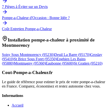
7 Pièges à Éviter sur un Devis
Pompe-a-Chaleur d'Occasion : Bonne Idée ?
Coût Entretien Pompe-a-Chaleur
Installation pompe-a-chaleur à proximité de
Montmorency
Soisy Sous Montmorency
(
95230
)
Deuil La Barre
(
95170
)
Groslay
(
95410
)
St Brice Sous Foret
(
95350
)
Enghien Les Bains
(
95880
)
Montmagny
(
95360
)
Eaubonne
(
95600
)
St Gratien
(
95210
)
Cout-Pompe-a-Chaleur
.fr
Le guide de référence pour estimer le prix de votre pompe-a-chaleur
en France. Comparez, économisez et restez autonome chez vous.
Informations
Accueil