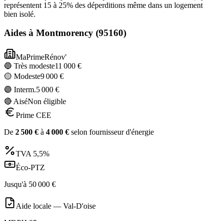
représentent 15 à 25% des déperditions même dans un logement
bien isolé.
Aides à
Montmorency
(
95160
)
MaPrimeRénov'
🔵 Très modeste
11 000
€
🟡 Modeste
9 000
€
🟣 Interm.
5 000
€
🔴 Aisé
Non éligible
Prime CEE
De
2 500
€
à
4 000
€
selon fournisseur d'énergie
TVA
5,5%
Éco-PTZ
Jusqu'à
50 000
€
Aide locale —
Val-D'oise