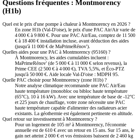
Questions fréquentes :
Montmorency
(
H1b
)
Quel est le prix d'une pompe à chaleur à Montmorency en 2026 ?
En zone H1b (Val-D'oise), le prix d'une PAC Air/Air varie de
4 000 € à 9 800 €. Pour une PAC Air/Eau, comptez de 11 500
€ à 18 400 € installation incluse, avant déduction des aides
(jusqu'à 11 000 € de MaPrimeRénov').
Quelles aides pour une PAC à Montmorency (95160) ?
À Montmorency, les aides cumulables incluent :
MaPrimeRénov' (de 5 000 € à 11 000 € selon revenus), la
Prime CEE (2 500 € à 4 000 €), TVA 5,5%, et Éco-PTZ
jusqu'à 50 000 €. Aide locale Val-D'oise : MDPH 95.
Quelle PAC choisir pour Montmorency (zone H1b) ?
Notre analyse climatique recommande une PAC Air/Eau
haute température (monobloc ou bibloc haute température
(65°C), 10 à 16 kW). Avec une température de base de -12°C
et 225 jours de chauffage, votre zone nécessite une PAC
haute température capable d'alimenter des radiateurs acier
existants. La géothermie est également pertinente en altitude.
Quel retour sur investissement à Montmorency ?
Pour un logement de 105 m² à Montmorency, l'économie
annuelle est de 610 € avec un retour en 15 ans. Sur 15 ans, le
gain net atteint 2 000 € et vos émissions baissent de 2 460 kg