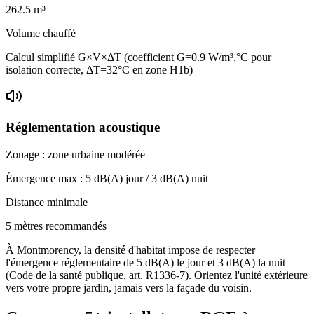
262.5
m³
Volume chauffé
Calcul simplifié G×V×ΔT (coefficient G=0.9 W/m³.°C pour
isolation correcte, ΔT=32°C en zone H1b)
Réglementation acoustique
Zonage :
zone urbaine modérée
Émergence max :
5
dB(A) jour /
3
dB(A) nuit
Distance minimale
5 mètres recommandés
À Montmorency, la densité d'habitat impose de respecter
l'émergence réglementaire de 5 dB(A) le jour et 3 dB(A) la nuit
(Code de la santé publique, art. R1336-7). Orientez l'unité extérieure
vers votre propre jardin, jamais vers la façade du voisin.