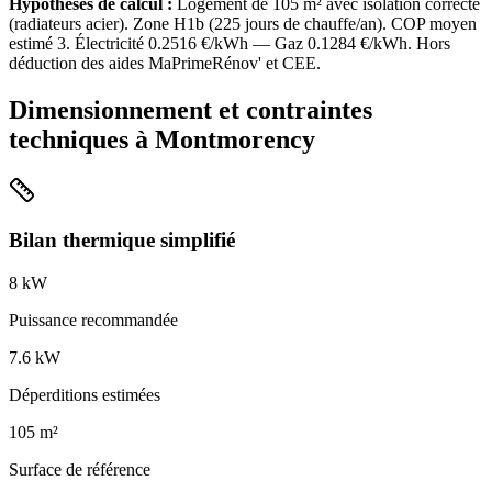
Hypothèses de calcul :
Logement de
105
m² avec isolation
correcte
(
radiateurs acier
). Zone
H1b
(
225
jours de chauffe/an). COP moyen
estimé
3
. Électricité
0.2516
€/kWh — Gaz
0.1284
€/kWh. Hors
déduction des aides MaPrimeRénov' et CEE.
Dimensionnement et contraintes
techniques à
Montmorency
Bilan thermique simplifié
8
kW
Puissance recommandée
7.6
kW
Déperditions estimées
105
m²
Surface de référence