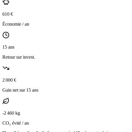
610
€
Économie / an
15
ans
Retour sur invest.
2 000
€
Gain net sur 15 ans
-
2 460
kg
CO₂ évité / an