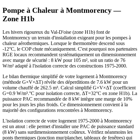
Pompe à Chaleur à
Montmorency
—
Zone
H1b
Les hivers rigoureux du Val-D'oise (zone H1b) font de
Montmorency un terrain d'installation exigeant pour les pompes à
chaleur aérothermiques. Lorsque le thermomètre descend sous
-12°C, le COP chute mécaniquement. C'est pourquoi nos partenaires
RGE locaux recommandent systématiquement un dimensionnement
avec marge de sécurité : 8 kW pour 105 m², soit un ratio de 76
W/m² adapté à l'isolation correcte des constructions 1975-2000.
Le bilan thermique simplifié de votre logement à Montmorency
(méthode G×V×ΔT) révèle des déperditions de 7.6 kW pour un
volume chauffé de 262.5 m³. Calcul simplifié G×V×ΔT (coefficient
G=0.9 W/m³.°C pour isolation correcte, ΔT=32°C en zone H1b). La
puissance PAC recommandée de 8 kW intègre une marge de 10%
pour les jours les plus froids. Ce dimensionnement convient à la
majorité des configurations rencontrées à Montmorency.
L'isolation correcte de votre logement 1975-2000 à Montmorency
est un atout : elle permet d'installer une PAC de puissance standard
(8 kW) sans surdimensionnement coûteux. Vérifiez néanmoins les
ponts thermiques (jonction mur/plancher, tableaux de fenêtres) qui