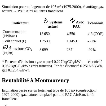
Simulation pour un logement de
105
m² (
1975-2000
), chauffage
gaz
naturel
→ PAC Air/Eau,
tarifs franciliens
.
Système
Avec
Indicateur
Économie
actuel
PAC
Consommation
13 650
4 550
÷
3
(COP)
(kWh/an)
Coût annuel (€)
1 753
€
1 145
€
-
35
%
Émissions CO₂
3 099
237
-
92
%
(kg/an)
* Facteurs d'émission :
gaz naturel 0,227
kgCO₂/kWh — électricité
0,052 kgCO₂/kWh (mix français). Tarifs : électricité
0.2516
€/kWh,
gaz
0.1284
€/kWh.
Rentabilité à
Montmorency
Estimation basée sur un logement type de
105
m² (construction
1975-2000
),
gaz naturel
remplacé par une PAC Air/Eau,
tarifs
franciliens
.