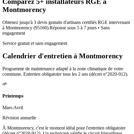
Comparez
5+
installateurs RGE à
Montmorency
Obtenez jusqu'à 3 devis gratuits d'artisans certifiés RGE intervenant
à
Montmorency
(
95160
).
Réponse sous
5 à 7 jours
• Sans
engagement
Service gratuit et sans engagement
Calendrier d'entretien à
Montmorency
Programme de maintenance adapté à la zone climatique de votre
commune. Entretien obligatoire tous les 2 ans (décret n°2020-912).
🌱
Printemps
Mars-Avril
Révision annuelle
À Montmorency, c'est le moment idéal pour l'entretien obligatoire
(décret n°2020-912). Un technicien vérifie le circuit frigorifique,