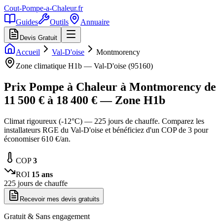
Cout-Pompe-a-Chaleur
.fr
Guides
Outils
Annuaire
Devis Gratuit
Accueil
Val-D'oise
Montmorency
Zone climatique
H1b
—
Val-D'oise
(
95160
)
Prix Pompe à Chaleur à
Montmorency
de
11 500
€ à
18 400
€ — Zone
H1b
Climat rigoureux (-12°C) — 225 jours de chauffe. Comparez les
installateurs RGE du Val-D'oise et bénéficiez d'un COP de 3 pour
économiser 610 €/an.
COP
3
ROI
15
ans
225
jours de chauffe
Recevoir mes devis gratuits
Gratuit & Sans engagement