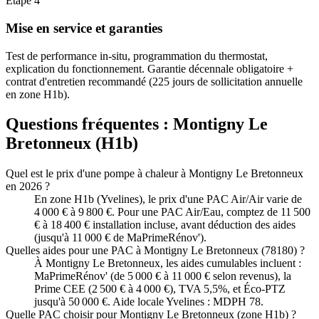
Étape
4
Mise en service et garanties
Test de performance in-situ, programmation du thermostat,
explication du fonctionnement. Garantie décennale obligatoire +
contrat d'entretien recommandé (225 jours de sollicitation annuelle
en zone H1b).
Questions fréquentes :
Montigny Le
Bretonneux
(
H1b
)
Quel est le prix d'une pompe à chaleur à Montigny Le Bretonneux
en 2026 ?
En zone H1b (Yvelines), le prix d'une PAC Air/Air varie de
4 000 € à 9 800 €. Pour une PAC Air/Eau, comptez de 11 500
€ à 18 400 € installation incluse, avant déduction des aides
(jusqu'à 11 000 € de MaPrimeRénov').
Quelles aides pour une PAC à Montigny Le Bretonneux (78180) ?
À Montigny Le Bretonneux, les aides cumulables incluent :
MaPrimeRénov' (de 5 000 € à 11 000 € selon revenus), la
Prime CEE (2 500 € à 4 000 €), TVA 5,5%, et Éco-PTZ
jusqu'à 50 000 €. Aide locale Yvelines : MDPH 78.
Quelle PAC choisir pour Montigny Le Bretonneux (zone H1b) ?