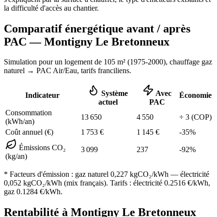
la difficulté d'accès au chantier.
Comparatif énergétique avant / après
PAC —
Montigny Le Bretonneux
Simulation pour un logement de
105
m² (
1975-2000
), chauffage
gaz
naturel
→ PAC Air/Eau,
tarifs franciliens
.
Système
Avec
Indicateur
Économie
actuel
PAC
Consommation
13 650
4 550
÷
3
(COP)
(kWh/an)
Coût annuel (€)
1 753
€
1 145
€
-
35
%
Émissions CO₂
3 099
237
-
92
%
(kg/an)
* Facteurs d'émission :
gaz naturel 0,227
kgCO₂/kWh — électricité
0,052 kgCO₂/kWh (mix français). Tarifs : électricité
0.2516
€/kWh,
gaz
0.1284
€/kWh.
Rentabilité à
Montigny Le Bretonneux