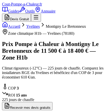
Cout-Pompe-a-Chaleur
.fr
Guides
Outils
Annuaire
Devis Gratuit
Accueil
Yvelines
Montigny Le Bretonneux
Zone climatique
H1b
—
Yvelines
(
78180
)
Prix Pompe à Chaleur à
Montigny Le
Bretonneux
de
11 500
€ à
18 400
€ —
Zone
H1b
Climat rigoureux (-12°C) — 225 jours de chauffe. Comparez les
installateurs RGE du Yvelines et bénéficiez d'un COP de 3 pour
économiser 610 €/an.
COP
3
ROI
15
ans
225
jours de chauffe
Recevoir mes devis gratuits