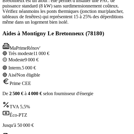
Bretonneux est un atout : elle permet d'installer une PAC de
puissance standard (8 kW) sans surdimensionnement coûteux.
Vérifiez néanmoins les ponts thermiques (jonction mur/plancher,
tableaux de fenêtres) qui représentent 15 à 25% des déperditions
même dans un logement bien isolé.
Aides à
Montigny Le Bretonneux
(
78180
)
MaPrimeRénov'
🔵 Très modeste
11 000
€
🟡 Modeste
9 000
€
🟣 Interm.
5 000
€
🔴 Aisé
Non éligible
Prime CEE
De
2 500
€
à
4 000
€
selon fournisseur d'énergie
TVA
5,5%
Éco-PTZ
Jusqu'à
50 000
€