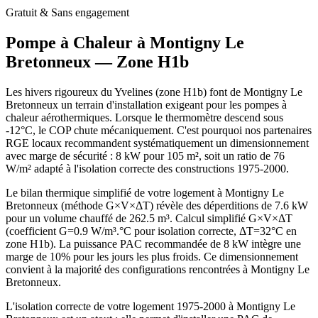
Gratuit & Sans engagement
Pompe à Chaleur à
Montigny Le
Bretonneux
— Zone
H1b
Les hivers rigoureux du Yvelines (zone H1b) font de Montigny Le
Bretonneux un terrain d'installation exigeant pour les pompes à
chaleur aérothermiques. Lorsque le thermomètre descend sous
-12°C, le COP chute mécaniquement. C'est pourquoi nos partenaires
RGE locaux recommandent systématiquement un dimensionnement
avec marge de sécurité : 8 kW pour 105 m², soit un ratio de 76
W/m² adapté à l'isolation correcte des constructions 1975-2000.
Le bilan thermique simplifié de votre logement à Montigny Le
Bretonneux (méthode G×V×ΔT) révèle des déperditions de 7.6 kW
pour un volume chauffé de 262.5 m³. Calcul simplifié G×V×ΔT
(coefficient G=0.9 W/m³.°C pour isolation correcte, ΔT=32°C en
zone H1b). La puissance PAC recommandée de 8 kW intègre une
marge de 10% pour les jours les plus froids. Ce dimensionnement
convient à la majorité des configurations rencontrées à Montigny Le
Bretonneux.
L'isolation correcte de votre logement 1975-2000 à Montigny Le