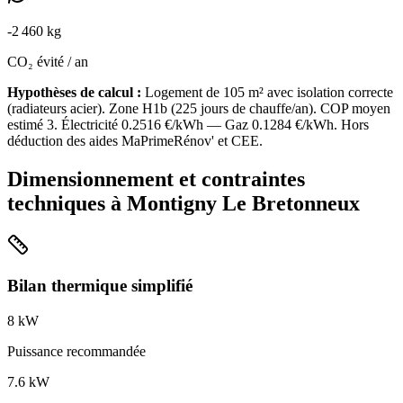
-
2 460
kg
CO₂ évité / an
Hypothèses de calcul :
Logement de
105
m² avec isolation
correcte
(
radiateurs acier
). Zone
H1b
(
225
jours de chauffe/an). COP moyen
estimé
3
. Électricité
0.2516
€/kWh — Gaz
0.1284
€/kWh. Hors
déduction des aides MaPrimeRénov' et CEE.
Dimensionnement et contraintes
techniques à
Montigny Le Bretonneux
Bilan thermique simplifié
8
kW
Puissance recommandée
7.6
kW