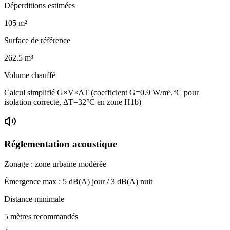
Déperditions estimées
105
m²
Surface de référence
262.5
m³
Volume chauffé
Calcul simplifié G×V×ΔT (coefficient G=0.9 W/m³.°C pour
isolation correcte, ΔT=32°C en zone H1b)
Réglementation acoustique
Zonage :
zone urbaine modérée
Émergence max :
5
dB(A) jour /
3
dB(A) nuit
Distance minimale
5 mètres recommandés