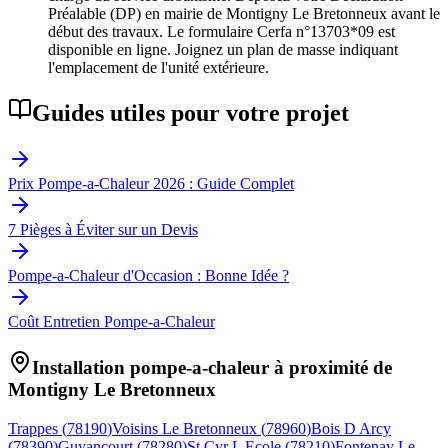
Préalable (DP) en mairie de Montigny Le Bretonneux avant le
début des travaux. Le formulaire Cerfa n°13703*09 est
disponible en ligne. Joignez un plan de masse indiquant
l'emplacement de l'unité extérieure.
Guides utiles pour votre projet
Prix Pompe-a-Chaleur 2026 : Guide Complet
7 Pièges à Éviter sur un Devis
Pompe-a-Chaleur d'Occasion : Bonne Idée ?
Coût Entretien Pompe-a-Chaleur
Installation pompe-a-chaleur à proximité de
Montigny Le Bretonneux
Trappes
(
78190
)
Voisins Le Bretonneux
(
78960
)
Bois D Arcy
(
78390
)
Guyancourt
(
78280
)
St Cyr L Ecole
(
78210
)
Fontenay Le