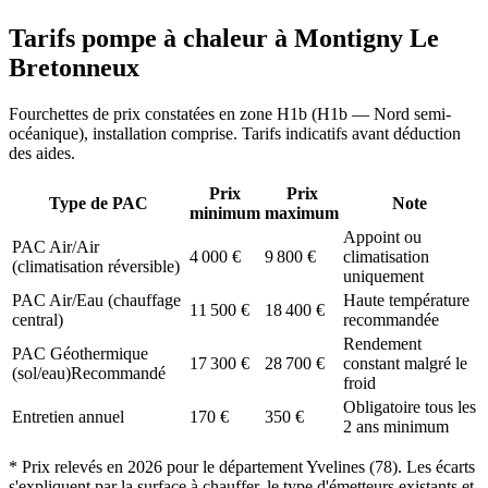
Tarifs pompe à chaleur à
Montigny Le
Bretonneux
Fourchettes de prix constatées en zone
H1b
(
H1b — Nord semi-
océanique
), installation comprise. Tarifs indicatifs avant déduction
des aides.
Prix
Prix
Type de PAC
Note
minimum
maximum
Appoint ou
PAC Air/Air
4 000
€
9 800
€
climatisation
(climatisation réversible)
uniquement
PAC Air/Eau (chauffage
Haute température
11 500
€
18 400
€
central)
recommandée
Rendement
PAC Géothermique
17 300
€
28 700
€
constant malgré le
(sol/eau)
Recommandé
froid
Obligatoire tous les
Entretien annuel
170
€
350
€
2 ans minimum
* Prix relevés en
2026
pour le département
Yvelines
(
78
). Les écarts
s'expliquent par la surface à chauffer, le type d'émetteurs existants et