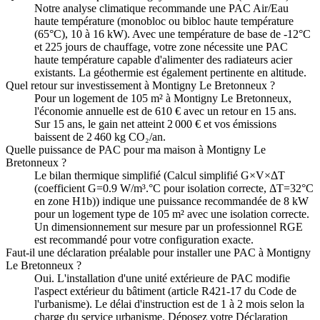
Notre analyse climatique recommande une PAC Air/Eau
haute température (monobloc ou bibloc haute température
(65°C), 10 à 16 kW). Avec une température de base de -12°C
et 225 jours de chauffage, votre zone nécessite une PAC
haute température capable d'alimenter des radiateurs acier
existants. La géothermie est également pertinente en altitude.
Quel retour sur investissement à Montigny Le Bretonneux ?
Pour un logement de 105 m² à Montigny Le Bretonneux,
l'économie annuelle est de 610 € avec un retour en 15 ans.
Sur 15 ans, le gain net atteint 2 000 € et vos émissions
baissent de 2 460 kg CO₂/an.
Quelle puissance de PAC pour ma maison à Montigny Le
Bretonneux ?
Le bilan thermique simplifié (Calcul simplifié G×V×ΔT
(coefficient G=0.9 W/m³.°C pour isolation correcte, ΔT=32°C
en zone H1b)) indique une puissance recommandée de 8 kW
pour un logement type de 105 m² avec une isolation correcte.
Un dimensionnement sur mesure par un professionnel RGE
est recommandé pour votre configuration exacte.
Faut-il une déclaration préalable pour installer une PAC à Montigny
Le Bretonneux ?
Oui. L'installation d'une unité extérieure de PAC modifie
l'aspect extérieur du bâtiment (article R421-17 du Code de
l'urbanisme). Le délai d'instruction est de 1 à 2 mois selon la
charge du service urbanisme. Déposez votre Déclaration