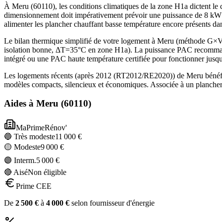
À Meru (60110), les conditions climatiques de la zone H1a dictent le c
dimensionnement doit impérativement prévoir une puissance de 8 kW p
alimenter les plancher chauffant basse température encore présents 
Le bilan thermique simplifié de votre logement à Meru (méthode G×
isolation bonne, ΔT=35°C en zone H1a). La puissance PAC recommandé
intégré ou une PAC haute température certifiée pour fonctionner jusq
Les logements récents (après 2012 (RT2012/RE2020)) de Meru bénéfic
modèles compacts, silencieux et économiques. Associée à un plancher 
Aides à
Meru
(
60110
)
MaPrimeRénov'
🔵 Très modeste
11 000
€
🟡 Modeste
9 000
€
🟣 Interm.
5 000
€
🔴 Aisé
Non éligible
Prime CEE
De
2 500
€
à
4 000
€
selon fournisseur d'énergie