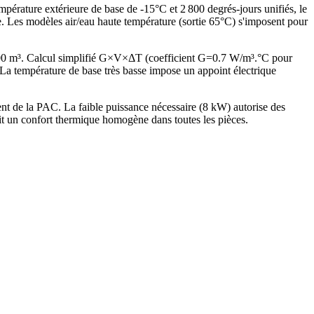
mpérature extérieure de base de -15°C et 2 800 degrés-jours unifiés, le
 Les modèles air/eau haute température (sortie 65°C) s'imposent pour
00 m³. Calcul simplifié G×V×ΔT (coefficient G=0.7 W/m³.°C pour
 température de base très basse impose un appoint électrique
 de la PAC. La faible puissance nécessaire (8 kW) autorise des
it un confort thermique homogène dans toutes les pièces.