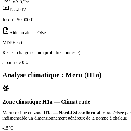
TVA
5,5%
Éco-PTZ
Jusqu'à
50 000
€
Aide locale —
Oise
MDPH 60
Reste à charge estimé (profil très modeste)
à partir de
0
€
Analyse climatique :
Meru
(
H1a
)
Zone climatique
H1a
— Climat
rude
Meru
se situe en zone
H1a — Nord-Est continental
, caractérisée pa
indispensable un dimensionnement généreux de la pompe à chaleur
.
-15
°C