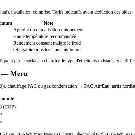
ntal
), installation comprise. Tarifs indicatifs avant déduction des aides.
ximum
Note
Appoint ou climatisation uniquement
Haute température recommandée
Rendement constant malgré le froid
Obligatoire tous les 2 ans minimum
liquent par la surface à chauffer, le type d'émetteurs existants et la diffi
AC —
Meru
0)
), chauffage
PAC ou gaz condensation
→ PAC Air/Eau,
tarifs nordis
onomie
8
(COP)
%
%
52 kgCO₂/kWh (mix français). Tarifs : électricité
0.2516
€/kWh, gaz