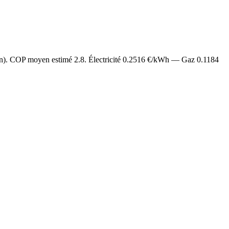
an). COP moyen estimé
2.8
. Électricité
0.2516
€/kWh — Gaz
0.1184