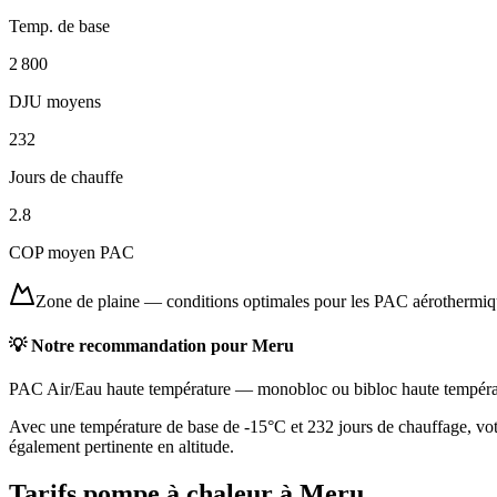
Temp. de base
2 800
DJU moyens
232
Jours de chauffe
2.8
COP moyen PAC
Zone de plaine
—
conditions optimales pour les PAC aérothermi
💡 Notre recommandation pour
Meru
PAC Air/Eau haute température
—
monobloc ou bibloc haute tempéra
Avec une température de base de -15°C et 232 jours de chauffage, vot
également pertinente en altitude.
Tarifs pompe à chaleur à
Meru