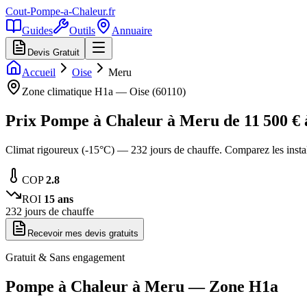
Cout-Pompe-a-Chaleur
.fr
Guides
Outils
Annuaire
Devis Gratuit
Accueil
Oise
Meru
Zone climatique
H1a
—
Oise
(
60110
)
Prix Pompe à Chaleur à
Meru
de
11 500
€ 
Climat rigoureux (-15°C) — 232 jours de chauffe. Comparez les insta
COP
2.8
ROI
15
ans
232
jours de chauffe
Recevoir mes devis gratuits
Gratuit & Sans engagement
Pompe à Chaleur à
Meru
— Zone
H1a