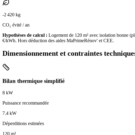
-
2 420
kg
CO₂ évité / an
Hypothèses de calcul :
Logement de
120
m² avec isolation
bonne
(
pl
€/kWh. Hors déduction des aides MaPrimeRénov' et CEE.
Dimensionnement et contraintes technique
Bilan thermique simplifié
8
kW
Puissance recommandée
7.4
kW
Déperditions estimées
120
m²