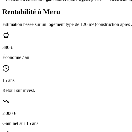
Rentabilité à
Meru
Estimation basée sur un logement type de
120
m² (construction
après
380
€
Économie / an
15
ans
Retour sur invest.
2 000
€
Gain net sur 15 ans