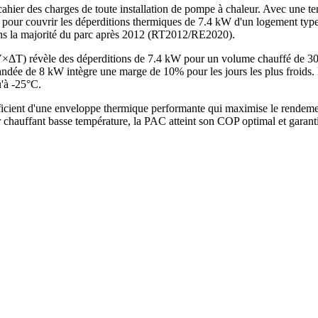
ahier des charges de toute installation de pompe à chaleur. Avec une te
our couvrir les déperditions thermiques de 7.4 kW d'un logement type.
dans la majorité du parc après 2012 (RT2012/RE2020).
V×ΔT) révèle des déperditions de 7.4 kW pour un volume chauffé de 3
e de 8 kW intègre une marge de 10% pour les jours les plus froids. La
u'à -25°C.
ient d'une enveloppe thermique performante qui maximise le rendement
chauffant basse température, la PAC atteint son COP optimal et garant