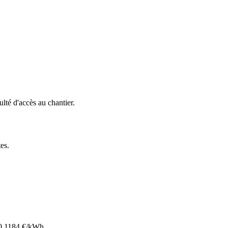
culté d'accès au chantier.
tes
.
0.1184
€/kWh.