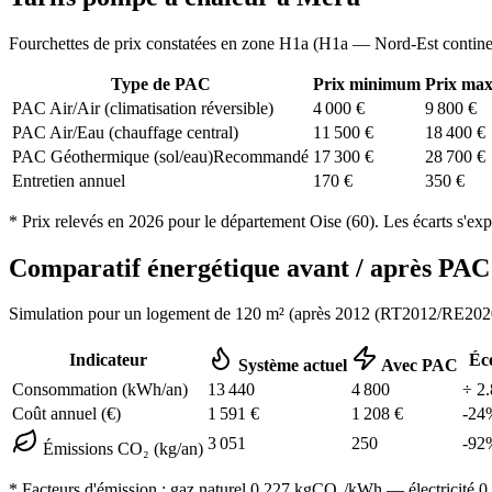
Fourchettes de prix constatées en zone
H1a
(
H1a — Nord-Est contine
Type de PAC
Prix minimum
Prix ma
PAC Air/Air (climatisation réversible)
4 000
€
9 800
€
PAC Air/Eau (chauffage central)
11 500
€
18 400
€
PAC Géothermique (sol/eau)
Recommandé
17 300
€
28 700
€
Entretien annuel
170
€
350
€
* Prix relevés en
2026
pour le département
Oise
(
60
). Les écarts s'exp
Comparatif énergétique avant / après P
Simulation pour un logement de
120
m² (
après 2012 (RT2012/RE202
Indicateur
Éc
Système actuel
Avec PAC
Consommation (kWh/an)
13 440
4 800
÷
2.
Coût annuel (€)
1 591
€
1 208
€
-
24
3 051
250
-
92
Émissions CO₂ (kg/an)
* Facteurs d'émission :
gaz naturel 0,227
kgCO₂/kWh — électricité 0,0