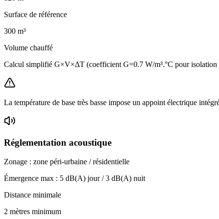
Surface de référence
300
m³
Volume chauffé
Calcul simplifié G×V×ΔT (coefficient G=0.7 W/m³.°C pour isolatio
La température de base très basse impose un appoint électrique intégr
Réglementation acoustique
Zonage :
zone péri-urbaine / résidentielle
Émergence max :
5
dB(A) jour /
3
dB(A) nuit
Distance minimale
2 mètres minimum