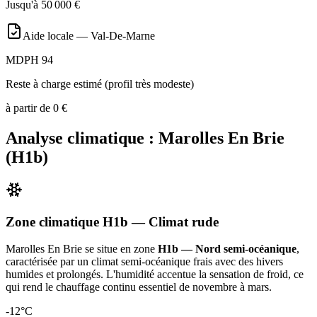
Jusqu'à
50 000
€
Aide locale —
Val-De-Marne
MDPH 94
Reste à charge estimé (profil très modeste)
à partir de
0
€
Analyse climatique :
Marolles En Brie
(
H1b
)
Zone climatique
H1b
— Climat
rude
Marolles En Brie
se situe en zone
H1b — Nord semi-océanique
,
caractérisée par un
climat semi-océanique frais avec des hivers
humides et prolongés. L'humidité accentue la sensation de froid, ce
qui rend le chauffage continu essentiel de novembre à mars
.
-12
°C