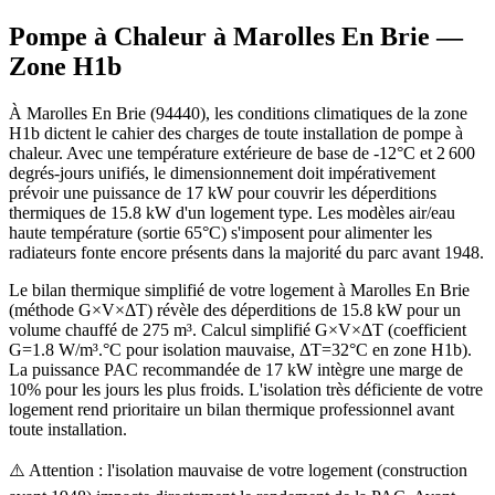
Pompe à Chaleur à
Marolles En Brie
—
Zone
H1b
À Marolles En Brie (94440), les conditions climatiques de la zone
H1b dictent le cahier des charges de toute installation de pompe à
chaleur. Avec une température extérieure de base de -12°C et 2 600
degrés-jours unifiés, le dimensionnement doit impérativement
prévoir une puissance de 17 kW pour couvrir les déperditions
thermiques de 15.8 kW d'un logement type. Les modèles air/eau
haute température (sortie 65°C) s'imposent pour alimenter les
radiateurs fonte encore présents dans la majorité du parc avant 1948.
Le bilan thermique simplifié de votre logement à Marolles En Brie
(méthode G×V×ΔT) révèle des déperditions de 15.8 kW pour un
volume chauffé de 275 m³. Calcul simplifié G×V×ΔT (coefficient
G=1.8 W/m³.°C pour isolation mauvaise, ΔT=32°C en zone H1b).
La puissance PAC recommandée de 17 kW intègre une marge de
10% pour les jours les plus froids. L'isolation très déficiente de votre
logement rend prioritaire un bilan thermique professionnel avant
toute installation.
⚠️ Attention : l'isolation mauvaise de votre logement (construction