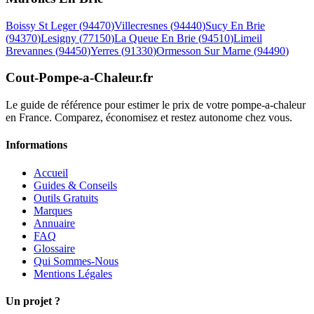
Boissy St Leger
(
94470
)
Villecresnes
(
94440
)
Sucy En Brie
(
94370
)
Lesigny
(
77150
)
La Queue En Brie
(
94510
)
Limeil
Brevannes
(
94450
)
Yerres
(
91330
)
Ormesson Sur Marne
(
94490
)
Cout-Pompe-a-Chaleur
.fr
Le guide de référence pour estimer le prix de votre pompe-a-chaleur
en France. Comparez, économisez et restez autonome chez vous.
Informations
Accueil
Guides & Conseils
Outils Gratuits
Marques
Annuaire
FAQ
Glossaire
Qui Sommes-Nous
Mentions Légales
Un projet ?