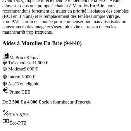
avant 1948) impacte directement le rendement de la PAC. Avant
d'investir dans une pompe à chaleur à Marolles En Brie, nous
recommandons fortement de traiter en priorité l'isolation des combles
(ROI en 3-4 ans) et le remplacement des fenêtres simple vitrage.
Une PAC surdimensionnée pour compenser une mauvaise isolation
consommera davantage et s'usera plus vite en raison de cycles
marche/arrêt trop fréquents.
Aides à
Marolles En Brie
(
94440
)
MaPrimeRénov'
🔵 Très modeste
11 000
€
🟡 Modeste
9 000
€
🟣 Interm.
5 000
€
🔴 Aisé
Non éligible
Prime CEE
De
2 500
€
à
4 000
€
selon fournisseur d'énergie
TVA
5,5%
Éco-PTZ