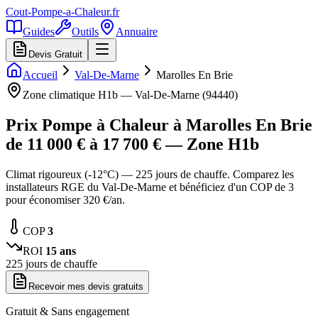
Cout-Pompe-a-Chaleur
.fr
Guides
Outils
Annuaire
Devis Gratuit
Accueil
Val-De-Marne
Marolles En Brie
Zone climatique
H1b
—
Val-De-Marne
(
94440
)
Prix Pompe à Chaleur à
Marolles En Brie
de
11 000
€ à
17 700
€ — Zone
H1b
Climat rigoureux (-12°C) — 225 jours de chauffe. Comparez les
installateurs RGE du Val-De-Marne et bénéficiez d'un COP de 3
pour économiser 320 €/an.
COP
3
ROI
15
ans
225
jours de chauffe
Recevoir mes devis gratuits
Gratuit & Sans engagement