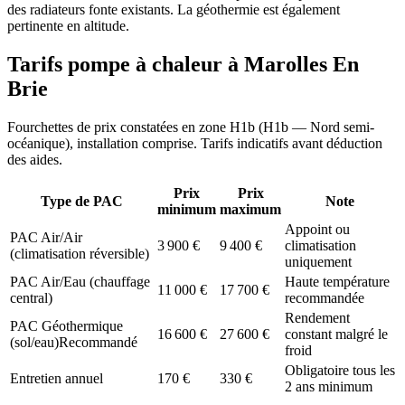
des radiateurs fonte existants. La géothermie est également
pertinente en altitude.
Tarifs pompe à chaleur à
Marolles En
Brie
Fourchettes de prix constatées en zone
H1b
(
H1b — Nord semi-
océanique
), installation comprise. Tarifs indicatifs avant déduction
des aides.
Prix
Prix
Type de PAC
Note
minimum
maximum
Appoint ou
PAC Air/Air
3 900
€
9 400
€
climatisation
(climatisation réversible)
uniquement
PAC Air/Eau (chauffage
Haute température
11 000
€
17 700
€
central)
recommandée
Rendement
PAC Géothermique
16 600
€
27 600
€
constant malgré le
(sol/eau)
Recommandé
froid
Obligatoire tous les
Entretien annuel
170
€
330
€
2 ans minimum