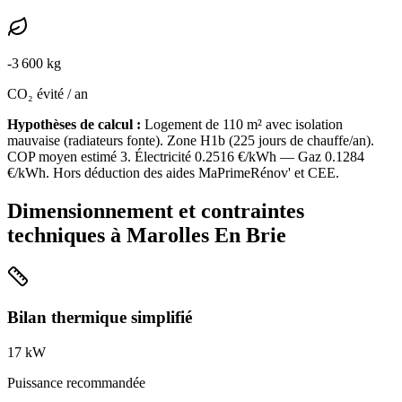
-
3 600
kg
CO₂ évité / an
Hypothèses de calcul :
Logement de
110
m² avec isolation
mauvaise
(
radiateurs fonte
). Zone
H1b
(
225
jours de chauffe/an).
COP moyen estimé
3
. Électricité
0.2516
€/kWh — Gaz
0.1284
€/kWh. Hors déduction des aides MaPrimeRénov' et CEE.
Dimensionnement et contraintes
techniques à
Marolles En Brie
Bilan thermique simplifié
17
kW
Puissance recommandée