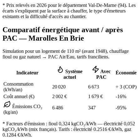
* Prix relevés en
2026
pour le département
Val-De-Marne
(
94
). Les
écarts s'expliquent par la surface à chauffer, le type d'émetteurs
existants et la difficulté d'accès au chantier.
Comparatif énergétique avant / après
PAC —
Marolles En Brie
Simulation pour un logement de
110
m² (
avant 1948
), chauffage
fioul ou gaz naturel
→ PAC Air/Eau,
tarifs franciliens
.
Système
Avec
Indicateur
Économie
actuel
PAC
Consommation
20 020
6 673
÷
3
(COP)
(kWh/an)
Coût annuel (€)
2 002
€
1 679
€
-
16
%
Émissions CO₂
6 486
347
-
95
%
(kg/an)
* Facteurs d'émission :
fioul 0,324
kgCO₂/kWh — électricité 0,052
kgCO₂/kWh (mix français). Tarifs : électricité
0.2516
€/kWh, gaz
0.1284
€/kWh.