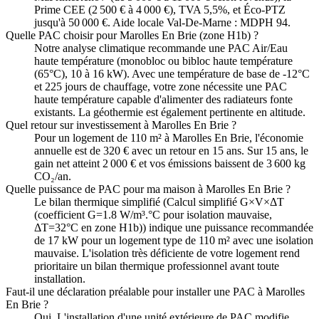
Prime CEE (2 500 € à 4 000 €), TVA 5,5%, et Éco-PTZ
jusqu'à 50 000 €. Aide locale Val-De-Marne : MDPH 94.
Quelle PAC choisir pour Marolles En Brie (zone H1b) ?
Notre analyse climatique recommande une PAC Air/Eau
haute température (monobloc ou bibloc haute température
(65°C), 10 à 16 kW). Avec une température de base de -12°C
et 225 jours de chauffage, votre zone nécessite une PAC
haute température capable d'alimenter des radiateurs fonte
existants. La géothermie est également pertinente en altitude.
Quel retour sur investissement à Marolles En Brie ?
Pour un logement de 110 m² à Marolles En Brie, l'économie
annuelle est de 320 € avec un retour en 15 ans. Sur 15 ans, le
gain net atteint 2 000 € et vos émissions baissent de 3 600 kg
CO₂/an.
Quelle puissance de PAC pour ma maison à Marolles En Brie ?
Le bilan thermique simplifié (Calcul simplifié G×V×ΔT
(coefficient G=1.8 W/m³.°C pour isolation mauvaise,
ΔT=32°C en zone H1b)) indique une puissance recommandée
de 17 kW pour un logement type de 110 m² avec une isolation
mauvaise. L'isolation très déficiente de votre logement rend
prioritaire un bilan thermique professionnel avant toute
installation.
Faut-il une déclaration préalable pour installer une PAC à Marolles
En Brie ?
Oui. L'installation d'une unité extérieure de PAC modifie