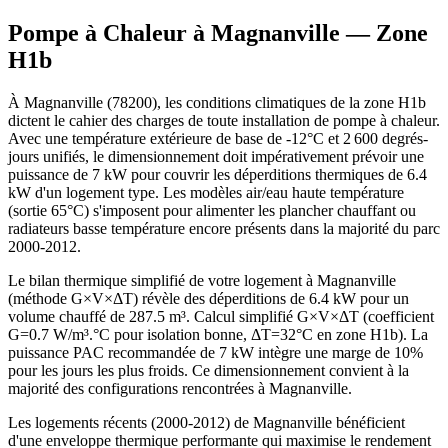
Pompe à Chaleur à
Magnanville
— Zone
H1b
À Magnanville (78200), les conditions climatiques de la zone H1b
dictent le cahier des charges de toute installation de pompe à chaleur.
Avec une température extérieure de base de -12°C et 2 600 degrés-
jours unifiés, le dimensionnement doit impérativement prévoir une
puissance de 7 kW pour couvrir les déperditions thermiques de 6.4
kW d'un logement type. Les modèles air/eau haute température
(sortie 65°C) s'imposent pour alimenter les plancher chauffant ou
radiateurs basse température encore présents dans la majorité du parc
2000-2012.
Le bilan thermique simplifié de votre logement à Magnanville
(méthode G×V×ΔT) révèle des déperditions de 6.4 kW pour un
volume chauffé de 287.5 m³. Calcul simplifié G×V×ΔT (coefficient
G=0.7 W/m³.°C pour isolation bonne, ΔT=32°C en zone H1b). La
puissance PAC recommandée de 7 kW intègre une marge de 10%
pour les jours les plus froids. Ce dimensionnement convient à la
majorité des configurations rencontrées à Magnanville.
Les logements récents (2000-2012) de Magnanville bénéficient
d'une enveloppe thermique performante qui maximise le rendement