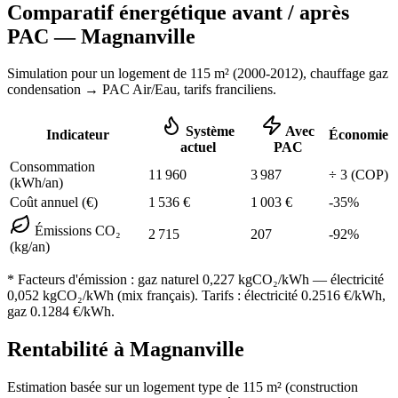
Comparatif énergétique avant / après
PAC —
Magnanville
Simulation pour un logement de
115
m² (
2000-2012
), chauffage
gaz
condensation
→ PAC Air/Eau,
tarifs franciliens
.
Système
Avec
Indicateur
Économie
actuel
PAC
Consommation
11 960
3 987
÷
3
(COP)
(kWh/an)
Coût annuel (€)
1 536
€
1 003
€
-
35
%
Émissions CO₂
2 715
207
-
92
%
(kg/an)
* Facteurs d'émission :
gaz naturel 0,227
kgCO₂/kWh — électricité
0,052 kgCO₂/kWh (mix français). Tarifs : électricité
0.2516
€/kWh,
gaz
0.1284
€/kWh.
Rentabilité à
Magnanville
Estimation basée sur un logement type de
115
m² (construction