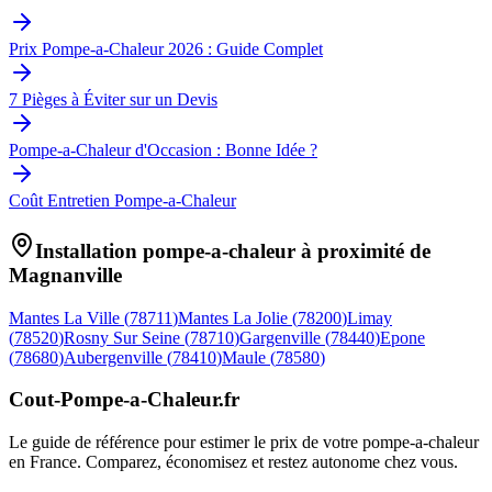
Prix Pompe-a-Chaleur 2026 : Guide Complet
7 Pièges à Éviter sur un Devis
Pompe-a-Chaleur d'Occasion : Bonne Idée ?
Coût Entretien Pompe-a-Chaleur
Installation pompe-a-chaleur à proximité de
Magnanville
Mantes La Ville
(
78711
)
Mantes La Jolie
(
78200
)
Limay
(
78520
)
Rosny Sur Seine
(
78710
)
Gargenville
(
78440
)
Epone
(
78680
)
Aubergenville
(
78410
)
Maule
(
78580
)
Cout-Pompe-a-Chaleur
.fr
Le guide de référence pour estimer le prix de votre pompe-a-chaleur
en France. Comparez, économisez et restez autonome chez vous.