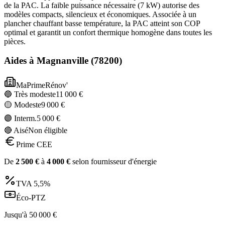
de la PAC. La faible puissance nécessaire (7 kW) autorise des
modèles compacts, silencieux et économiques. Associée à un
plancher chauffant basse température, la PAC atteint son COP
optimal et garantit un confort thermique homogène dans toutes les
pièces.
Aides à
Magnanville
(
78200
)
MaPrimeRénov'
🔵 Très modeste
11 000
€
🟡 Modeste
9 000
€
🟣 Interm.
5 000
€
🔴 Aisé
Non éligible
Prime CEE
De
2 500
€
à
4 000
€
selon fournisseur d'énergie
TVA
5,5%
Éco-PTZ
Jusqu'à
50 000
€