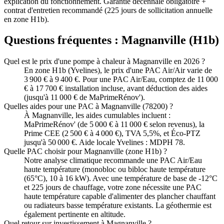
explication du fonctionnement. Garantie décennale obligatoire +
contrat d'entretien recommandé (225 jours de sollicitation annuelle
en zone H1b).
Questions fréquentes :
Magnanville
(
H1b
)
Quel est le prix d'une pompe à chaleur à Magnanville en 2026 ?
En zone H1b (Yvelines), le prix d'une PAC Air/Air varie de
3 900 € à 9 400 €. Pour une PAC Air/Eau, comptez de 11 000
€ à 17 700 € installation incluse, avant déduction des aides
(jusqu'à 11 000 € de MaPrimeRénov').
Quelles aides pour une PAC à Magnanville (78200) ?
À Magnanville, les aides cumulables incluent :
MaPrimeRénov' (de 5 000 € à 11 000 € selon revenus), la
Prime CEE (2 500 € à 4 000 €), TVA 5,5%, et Éco-PTZ
jusqu'à 50 000 €. Aide locale Yvelines : MDPH 78.
Quelle PAC choisir pour Magnanville (zone H1b) ?
Notre analyse climatique recommande une PAC Air/Eau
haute température (monobloc ou bibloc haute température
(65°C), 10 à 16 kW). Avec une température de base de -12°C
et 225 jours de chauffage, votre zone nécessite une PAC
haute température capable d'alimenter des plancher chauffant
ou radiateurs basse température existants. La géothermie est
également pertinente en altitude.
Quel retour sur investissement à Magnanville ?