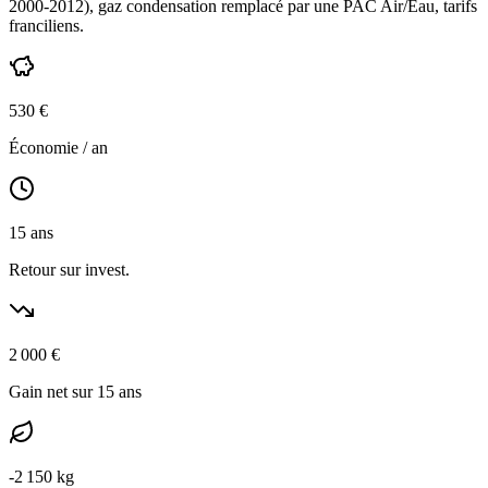
2000-2012
),
gaz condensation
remplacé par une PAC Air/Eau,
tarifs
franciliens
.
530
€
Économie / an
15
ans
Retour sur invest.
2 000
€
Gain net sur 15 ans
-
2 150
kg