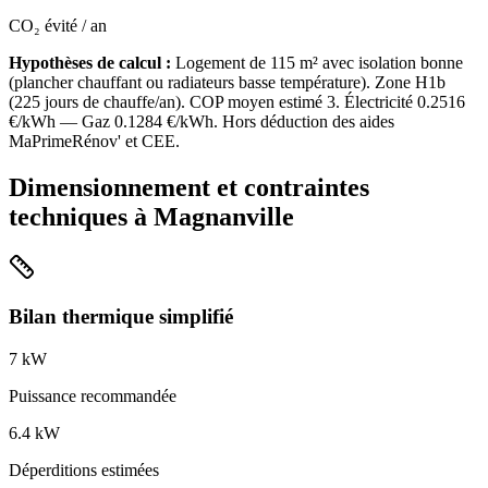
CO₂ évité / an
Hypothèses de calcul :
Logement de
115
m² avec isolation
bonne
(
plancher chauffant ou radiateurs basse température
). Zone
H1b
(
225
jours de chauffe/an). COP moyen estimé
3
. Électricité
0.2516
€/kWh — Gaz
0.1284
€/kWh. Hors déduction des aides
MaPrimeRénov' et CEE.
Dimensionnement et contraintes
techniques à
Magnanville
Bilan thermique simplifié
7
kW
Puissance recommandée
6.4
kW
Déperditions estimées