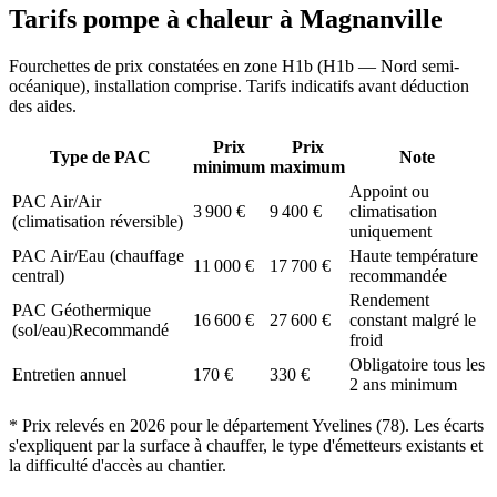
Tarifs pompe à chaleur à
Magnanville
Fourchettes de prix constatées en zone
H1b
(
H1b — Nord semi-
océanique
), installation comprise. Tarifs indicatifs avant déduction
des aides.
Prix
Prix
Type de PAC
Note
minimum
maximum
Appoint ou
PAC Air/Air
3 900
€
9 400
€
climatisation
(climatisation réversible)
uniquement
PAC Air/Eau (chauffage
Haute température
11 000
€
17 700
€
central)
recommandée
Rendement
PAC Géothermique
16 600
€
27 600
€
constant malgré le
(sol/eau)
Recommandé
froid
Obligatoire tous les
Entretien annuel
170
€
330
€
2 ans minimum
* Prix relevés en
2026
pour le département
Yvelines
(
78
). Les écarts
s'expliquent par la surface à chauffer, le type d'émetteurs existants et
la difficulté d'accès au chantier.