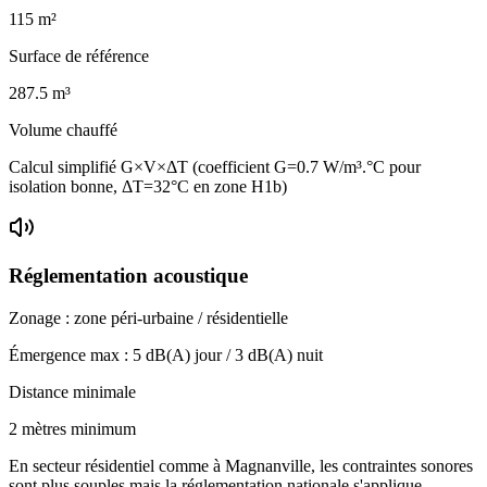
115
m²
Surface de référence
287.5
m³
Volume chauffé
Calcul simplifié G×V×ΔT (coefficient G=0.7 W/m³.°C pour
isolation bonne, ΔT=32°C en zone H1b)
Réglementation acoustique
Zonage :
zone péri-urbaine / résidentielle
Émergence max :
5
dB(A) jour /
3
dB(A) nuit
Distance minimale
2 mètres minimum
En secteur résidentiel comme à Magnanville, les contraintes sonores
sont plus souples mais la réglementation nationale s'applique