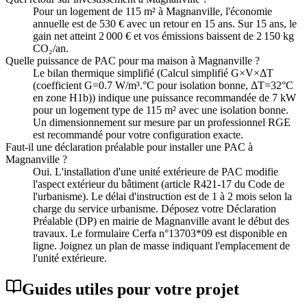
Pour un logement de 115 m² à Magnanville, l'économie
annuelle est de 530 € avec un retour en 15 ans. Sur 15 ans, le
gain net atteint 2 000 € et vos émissions baissent de 2 150 kg
CO₂/an.
Quelle puissance de PAC pour ma maison à Magnanville ?
Le bilan thermique simplifié (Calcul simplifié G×V×ΔT
(coefficient G=0.7 W/m³.°C pour isolation bonne, ΔT=32°C
en zone H1b)) indique une puissance recommandée de 7 kW
pour un logement type de 115 m² avec une isolation bonne.
Un dimensionnement sur mesure par un professionnel RGE
est recommandé pour votre configuration exacte.
Faut-il une déclaration préalable pour installer une PAC à
Magnanville ?
Oui. L'installation d'une unité extérieure de PAC modifie
l'aspect extérieur du bâtiment (article R421-17 du Code de
l'urbanisme). Le délai d'instruction est de 1 à 2 mois selon la
charge du service urbanisme. Déposez votre Déclaration
Préalable (DP) en mairie de Magnanville avant le début des
travaux. Le formulaire Cerfa n°13703*09 est disponible en
ligne. Joignez un plan de masse indiquant l'emplacement de
l'unité extérieure.
Guides utiles pour votre projet