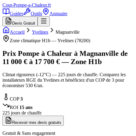
Cout-Pompe-a-Chaleur
.fr
Guides
Outils
Annuaire
Devis Gratuit
Accueil
Yvelines
Magnanville
Zone climatique
H1b
—
Yvelines
(
78200
)
Prix Pompe à Chaleur à
Magnanville
de
11 000
€ à
17 700
€ — Zone
H1b
Climat rigoureux (-12°C) — 225 jours de chauffe. Comparez les
installateurs RGE du Yvelines et bénéficiez d'un COP de 3 pour
économiser 530 €/an.
COP
3
ROI
15
ans
225
jours de chauffe
Recevoir mes devis gratuits
Gratuit & Sans engagement