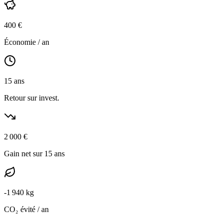
400
€
Économie / an
15
ans
Retour sur invest.
2 000
€
Gain net sur 15 ans
-
1 940
kg
CO₂ évité / an