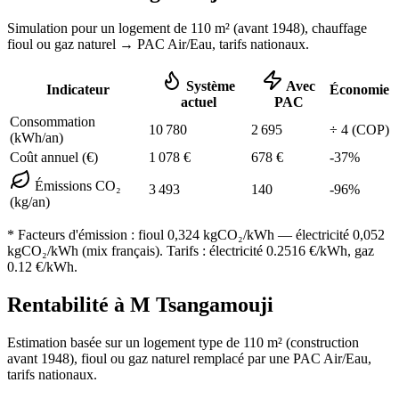
Simulation pour un logement de
110
m² (
avant 1948
), chauffage
fioul ou gaz naturel
→ PAC Air/Eau,
tarifs nationaux
.
Système
Avec
Indicateur
Économie
actuel
PAC
Consommation
10 780
2 695
÷
4
(COP)
(kWh/an)
Coût annuel (€)
1 078
€
678
€
-
37
%
Émissions CO₂
3 493
140
-
96
%
(kg/an)
* Facteurs d'émission :
fioul 0,324
kgCO₂/kWh — électricité 0,052
kgCO₂/kWh (mix français). Tarifs : électricité
0.2516
€/kWh, gaz
0.12
€/kWh.
Rentabilité à
M Tsangamouji
Estimation basée sur un logement type de
110
m² (construction
avant 1948
),
fioul ou gaz naturel
remplacé par une PAC Air/Eau,
tarifs nationaux
.