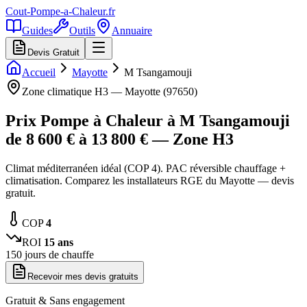
Cout-Pompe-a-Chaleur
.fr
Guides
Outils
Annuaire
Devis Gratuit
Accueil
Mayotte
M Tsangamouji
Zone climatique
H3
—
Mayotte
(
97650
)
Prix Pompe à Chaleur à
M Tsangamouji
de
8 600
€ à
13 800
€ — Zone
H3
Climat méditerranéen idéal (COP 4). PAC réversible chauffage +
climatisation. Comparez les installateurs RGE du Mayotte — devis
gratuit.
COP
4
ROI
15
ans
150
jours de chauffe
Recevoir mes devis gratuits
Gratuit & Sans engagement