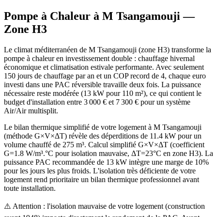
Pompe à Chaleur à
M Tsangamouji
—
Zone
H3
Le climat méditerranéen de M Tsangamouji (zone H3) transforme la
pompe à chaleur en investissement double : chauffage hivernal
économique et climatisation estivale performante. Avec seulement
150 jours de chauffage par an et un COP record de 4, chaque euro
investi dans une PAC réversible travaille deux fois. La puissance
nécessaire reste modérée (13 kW pour 110 m²), ce qui contient le
budget d'installation entre 3 000 € et 7 300 € pour un système
Air/Air multisplit.
Le bilan thermique simplifié de votre logement à M Tsangamouji
(méthode G×V×ΔT) révèle des déperditions de 11.4 kW pour un
volume chauffé de 275 m³. Calcul simplifié G×V×ΔT (coefficient
G=1.8 W/m³.°C pour isolation mauvaise, ΔT=23°C en zone H3). La
puissance PAC recommandée de 13 kW intègre une marge de 10%
pour les jours les plus froids. L'isolation très déficiente de votre
logement rend prioritaire un bilan thermique professionnel avant
toute installation.
⚠️ Attention : l'isolation mauvaise de votre logement (construction