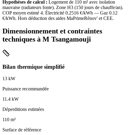
Hypothèses de calcul :
Logement de
110
m² avec isolation
mauvaise
(
radiateurs fonte
). Zone
H3
(
150
jours de chauffe/an).
COP moyen estimé
4
. Électricité
0.2516
€/kWh — Gaz
0.12
€/kWh. Hors déduction des aides MaPrimeRénov' et CEE.
Dimensionnement et contraintes
techniques à
M Tsangamouji
Bilan thermique simplifié
13
kW
Puissance recommandée
11.4
kW
Déperditions estimées
110
m²
Surface de référence