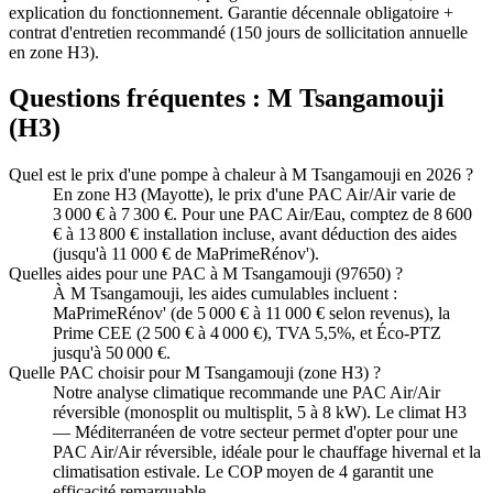
explication du fonctionnement. Garantie décennale obligatoire +
contrat d'entretien recommandé (150 jours de sollicitation annuelle
en zone H3).
Questions fréquentes :
M Tsangamouji
(
H3
)
Quel est le prix d'une pompe à chaleur à M Tsangamouji en 2026 ?
En zone H3 (Mayotte), le prix d'une PAC Air/Air varie de
3 000 € à 7 300 €. Pour une PAC Air/Eau, comptez de 8 600
€ à 13 800 € installation incluse, avant déduction des aides
(jusqu'à 11 000 € de MaPrimeRénov').
Quelles aides pour une PAC à M Tsangamouji (97650) ?
À M Tsangamouji, les aides cumulables incluent :
MaPrimeRénov' (de 5 000 € à 11 000 € selon revenus), la
Prime CEE (2 500 € à 4 000 €), TVA 5,5%, et Éco-PTZ
jusqu'à 50 000 €.
Quelle PAC choisir pour M Tsangamouji (zone H3) ?
Notre analyse climatique recommande une PAC Air/Air
réversible (monosplit ou multisplit, 5 à 8 kW). Le climat H3
— Méditerranéen de votre secteur permet d'opter pour une
PAC Air/Air réversible, idéale pour le chauffage hivernal et la
climatisation estivale. Le COP moyen de 4 garantit une
efficacité remarquable.