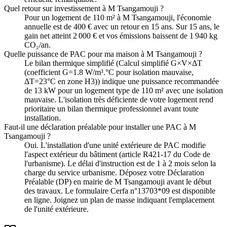
Quel retour sur investissement à M Tsangamouji ?
Pour un logement de 110 m² à M Tsangamouji, l'économie
annuelle est de 400 € avec un retour en 15 ans. Sur 15 ans, le
gain net atteint 2 000 € et vos émissions baissent de 1 940 kg
CO₂/an.
Quelle puissance de PAC pour ma maison à M Tsangamouji ?
Le bilan thermique simplifié (Calcul simplifié G×V×ΔT
(coefficient G=1.8 W/m³.°C pour isolation mauvaise,
ΔT=23°C en zone H3)) indique une puissance recommandée
de 13 kW pour un logement type de 110 m² avec une isolation
mauvaise. L'isolation très déficiente de votre logement rend
prioritaire un bilan thermique professionnel avant toute
installation.
Faut-il une déclaration préalable pour installer une PAC à M
Tsangamouji ?
Oui. L'installation d'une unité extérieure de PAC modifie
l'aspect extérieur du bâtiment (article R421-17 du Code de
l'urbanisme). Le délai d'instruction est de 1 à 2 mois selon la
charge du service urbanisme. Déposez votre Déclaration
Préalable (DP) en mairie de M Tsangamouji avant le début
des travaux. Le formulaire Cerfa n°13703*09 est disponible
en ligne. Joignez un plan de masse indiquant l'emplacement
de l'unité extérieure.