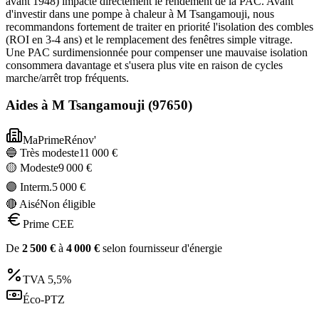
avant 1948) impacte directement le rendement de la PAC. Avant
d'investir dans une pompe à chaleur à M Tsangamouji, nous
recommandons fortement de traiter en priorité l'isolation des combles
(ROI en 3-4 ans) et le remplacement des fenêtres simple vitrage.
Une PAC surdimensionnée pour compenser une mauvaise isolation
consommera davantage et s'usera plus vite en raison de cycles
marche/arrêt trop fréquents.
Aides à
M Tsangamouji
(
97650
)
MaPrimeRénov'
🔵 Très modeste
11 000
€
🟡 Modeste
9 000
€
🟣 Interm.
5 000
€
🔴 Aisé
Non éligible
Prime CEE
De
2 500
€
à
4 000
€
selon fournisseur d'énergie
TVA
5,5%
Éco-PTZ