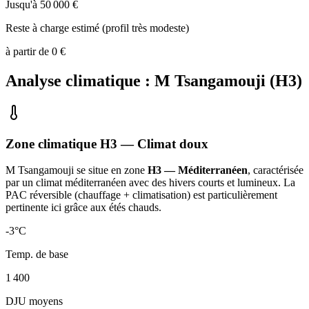
Jusqu'à
50 000
€
Reste à charge estimé (profil très modeste)
à partir de
0
€
Analyse climatique :
M Tsangamouji
(
H3
)
Zone climatique
H3
— Climat
doux
M Tsangamouji
se situe en zone
H3 — Méditerranéen
, caractérisée
par un
climat méditerranéen avec des hivers courts et lumineux. La
PAC réversible (chauffage + climatisation) est particulièrement
pertinente ici grâce aux étés chauds
.
-3
°C
Temp. de base
1 400
DJU moyens