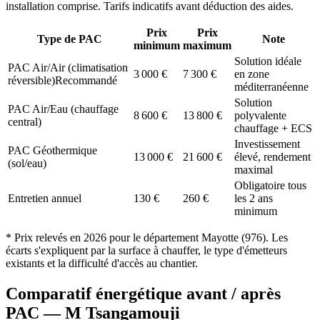
installation comprise. Tarifs indicatifs avant déduction des aides.
Prix
Prix
Type de PAC
Note
minimum
maximum
Solution idéale
PAC Air/Air (climatisation
3 000
€
7 300
€
en zone
réversible)
Recommandé
méditerranéenne
Solution
PAC Air/Eau (chauffage
8 600
€
13 800
€
polyvalente
central)
chauffage + ECS
Investissement
PAC Géothermique
13 000
€
21 600
€
élevé, rendement
(sol/eau)
maximal
Obligatoire tous
Entretien annuel
130
€
260
€
les 2 ans
minimum
* Prix relevés en
2026
pour le département
Mayotte
(
976
). Les
écarts s'expliquent par la surface à chauffer, le type d'émetteurs
existants et la difficulté d'accès au chantier.
Comparatif énergétique avant / après
PAC —
M Tsangamouji