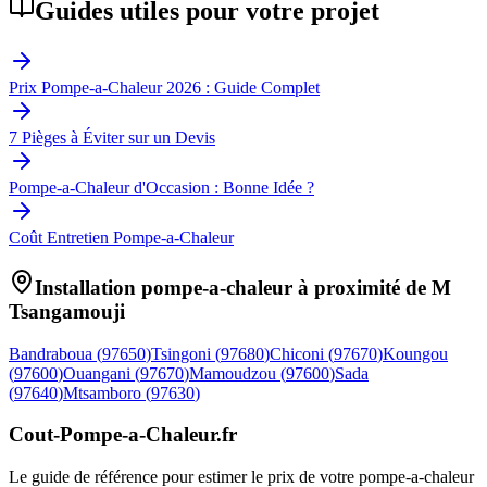
Guides utiles pour votre projet
Prix Pompe-a-Chaleur 2026 : Guide Complet
7 Pièges à Éviter sur un Devis
Pompe-a-Chaleur d'Occasion : Bonne Idée ?
Coût Entretien Pompe-a-Chaleur
Installation pompe-a-chaleur à proximité de
M
Tsangamouji
Bandraboua
(
97650
)
Tsingoni
(
97680
)
Chiconi
(
97670
)
Koungou
(
97600
)
Ouangani
(
97670
)
Mamoudzou
(
97600
)
Sada
(
97640
)
Mtsamboro
(
97630
)
Cout-Pompe-a-Chaleur
.fr
Le guide de référence pour estimer le prix de votre pompe-a-chaleur