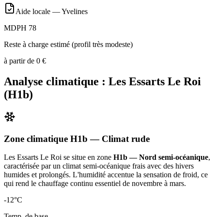
Aide locale —
Yvelines
MDPH 78
Reste à charge estimé (profil très modeste)
à partir de
0
€
Analyse climatique :
Les Essarts Le Roi
(
H1b
)
Zone climatique
H1b
— Climat
rude
Les Essarts Le Roi
se situe en zone
H1b — Nord semi-océanique
,
caractérisée par un
climat semi-océanique frais avec des hivers
humides et prolongés. L'humidité accentue la sensation de froid, ce
qui rend le chauffage continu essentiel de novembre à mars
.
-12
°C
Temp. de base