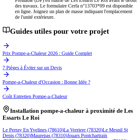
Préalable (DP) en mairie de Les Essarts Le Roi avant le début
des travaux. Le formulaire Cerfa n°13703*09 est disponible
en ligne. Joignez un plan de masse indiquant l'emplacement
de l'unité extérieure.
Guides utiles pour votre projet
Prix Pompe-a-Chaleur 2026 : Guide Complet
7 Pièges à Éviter sur un Devis
Pompe-a-Chaleur d'Occasion : Bonne Idée ?
Coût Entretien Pompe-a-Chaleur
Installation pompe-a-chaleur à proximité de
Les
Essarts Le Roi
Le Perray En Yvelines
(
78610
)
La Verriere
(
78320
)
Le Mesnil St
Denis
(
78320
)
Maurepas
(
78310
)
Jouars Pontchartrain