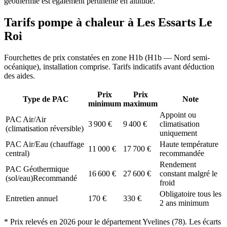
géothermie est également pertinente en altitude.
Tarifs pompe à chaleur à
Les Essarts Le
Roi
Fourchettes de prix constatées en zone
H1b
(
H1b — Nord semi-
océanique
), installation comprise. Tarifs indicatifs avant déduction
des aides.
Prix
Prix
Type de PAC
Note
minimum
maximum
Appoint ou
PAC Air/Air
3 900
€
9 400
€
climatisation
(climatisation réversible)
uniquement
PAC Air/Eau (chauffage
Haute température
11 000
€
17 700
€
central)
recommandée
Rendement
PAC Géothermique
16 600
€
27 600
€
constant malgré le
(sol/eau)
Recommandé
froid
Obligatoire tous les
Entretien annuel
170
€
330
€
2 ans minimum
* Prix relevés en
2026
pour le département
Yvelines
(
78
). Les écarts