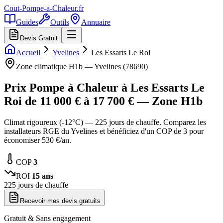
Cout-Pompe-a-Chaleur
.fr
Guides
Outils
Annuaire
Devis Gratuit
Accueil
Yvelines
Les Essarts Le Roi
Zone climatique
H1b
—
Yvelines
(
78690
)
Prix Pompe à Chaleur à
Les Essarts Le
Roi
de
11 000
€ à
17 700
€ — Zone
H1b
Climat rigoureux (-12°C) — 225 jours de chauffe. Comparez les
installateurs RGE du Yvelines et bénéficiez d'un COP de 3 pour
économiser 530 €/an.
COP
3
ROI
15
ans
225
jours de chauffe
Recevoir mes devis gratuits
Gratuit & Sans engagement