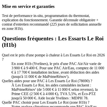
Mise en service et garanties
Test de performance in-situ, programmation du thermostat,
explication du fonctionnement. Garantie décennale obligatoire +
contrat d'entretien recommandé (225 jours de sollicitation annuelle
en zone H1b).
Questions fréquentes :
Les Essarts Le Roi
(
H1b
)
Quel est le prix d'une pompe à chaleur à Les Essarts Le Roi en 2026
?
En zone H1b (Yvelines), le prix d'une PAC Air/Air varie de
3 900 € à 9 400 €. Pour une PAC Air/Eau, comptez de 11 000
€ à 17 700 € installation incluse, avant déduction des aides
(jusqu'à 11 000 € de MaPrimeRénov').
Quelles aides pour une PAC à Les Essarts Le Roi (78690) ?
À Les Essarts Le Roi, les aides cumulables incluent :
MaPrimeRénov' (de 5 000 € à 11 000 € selon revenus), la
Prime CEE (2 500 € à 4 000 €), TVA 5,5%, et Éco-PTZ
jusqu'à 50 000 €. Aide locale Yvelines : MDPH 78.
Quelle PAC choisir pour Les Essarts Le Roi (zone H1b) ?
Notre analyse climatique recommande une PAC Air/Eau