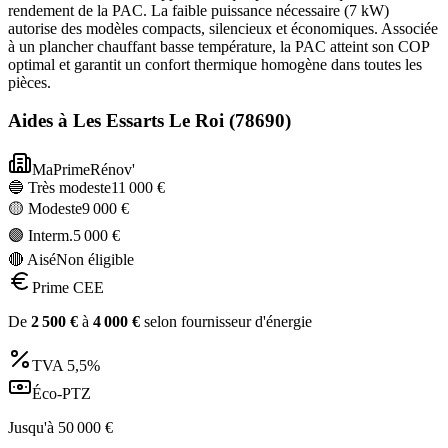
rendement de la PAC. La faible puissance nécessaire (7 kW)
autorise des modèles compacts, silencieux et économiques. Associée
à un plancher chauffant basse température, la PAC atteint son COP
optimal et garantit un confort thermique homogène dans toutes les
pièces.
Aides à
Les Essarts Le Roi
(
78690
)
MaPrimeRénov'
🔵 Très modeste
11 000
€
🟡 Modeste
9 000
€
🟣 Interm.
5 000
€
🔴 Aisé
Non éligible
Prime CEE
De
2 500
€
à
4 000
€
selon fournisseur d'énergie
TVA
5,5%
Éco-PTZ
Jusqu'à
50 000
€