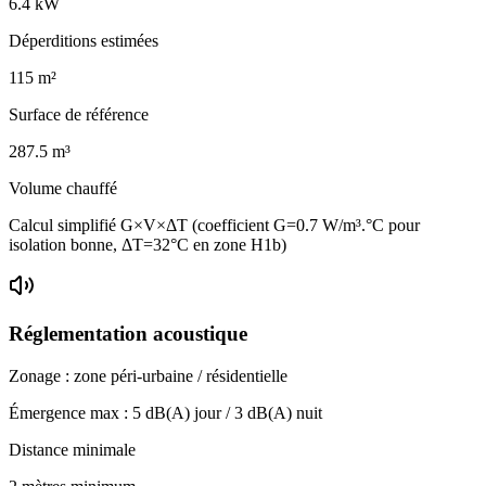
6.4
kW
Déperditions estimées
115
m²
Surface de référence
287.5
m³
Volume chauffé
Calcul simplifié G×V×ΔT (coefficient G=0.7 W/m³.°C pour
isolation bonne, ΔT=32°C en zone H1b)
Réglementation acoustique
Zonage :
zone péri-urbaine / résidentielle
Émergence max :
5
dB(A) jour /
3
dB(A) nuit
Distance minimale