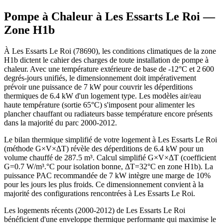
Pompe à Chaleur à
Les Essarts Le Roi
—
Zone
H1b
À Les Essarts Le Roi (78690), les conditions climatiques de la zone
H1b dictent le cahier des charges de toute installation de pompe à
chaleur. Avec une température extérieure de base de -12°C et 2 600
degrés-jours unifiés, le dimensionnement doit impérativement
prévoir une puissance de 7 kW pour couvrir les déperditions
thermiques de 6.4 kW d'un logement type. Les modèles air/eau
haute température (sortie 65°C) s'imposent pour alimenter les
plancher chauffant ou radiateurs basse température encore présents
dans la majorité du parc 2000-2012.
Le bilan thermique simplifié de votre logement à Les Essarts Le Roi
(méthode G×V×ΔT) révèle des déperditions de 6.4 kW pour un
volume chauffé de 287.5 m³. Calcul simplifié G×V×ΔT (coefficient
G=0.7 W/m³.°C pour isolation bonne, ΔT=32°C en zone H1b). La
puissance PAC recommandée de 7 kW intègre une marge de 10%
pour les jours les plus froids. Ce dimensionnement convient à la
majorité des configurations rencontrées à Les Essarts Le Roi.
Les logements récents (2000-2012) de Les Essarts Le Roi
bénéficient d'une enveloppe thermique performante qui maximise le