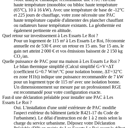
haute température (monobloc ou bibloc haute température
(65°C), 10 à 16 kW). Avec une température de base de -12°C
et 225 jours de chauffage, votre zone nécessite une PAC
haute température capable d'alimenter des plancher chauffant
ou radiateurs basse température existants. La géothermie est
également pertinente en altitude.
Quel retour sur investissement à Les Essarts Le Roi ?
Pour un logement de 115 m² à Les Essarts Le Roi, l'économie
annuelle est de 530 € avec un retour en 15 ans. Sur 15 ans, le
gain net atteint 2 000 € et vos émissions baissent de 2 150 kg
CO₂/an.
Quelle puissance de PAC pour ma maison à Les Essarts Le Roi ?
Le bilan thermique simplifié (Calcul simplifié G×V×ΔT
(coefficient G=0.7 W/m³.°C pour isolation bonne, ΔT=32°C
en zone H1b)) indique une puissance recommandée de 7 kW
pour un logement type de 115 m² avec une isolation bonne.
Un dimensionnement sur mesure par un professionnel RGE
est recommandé pour votre configuration exacte.
Faut-il une déclaration préalable pour installer une PAC à Les
Essarts Le Roi ?
Oui. L'installation d'une unité extérieure de PAC modifie
l'aspect extérieur du bâtiment (article R421-17 du Code de
l'urbanisme). Le délai d'instruction est de 1 à 2 mois selon la
charge du service urbanisme. Déposez votre Déclaration