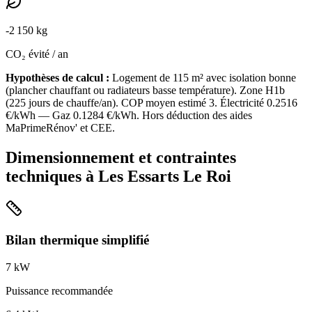
-
2 150
kg
CO₂ évité / an
Hypothèses de calcul :
Logement de
115
m² avec isolation
bonne
(
plancher chauffant ou radiateurs basse température
). Zone
H1b
(
225
jours de chauffe/an). COP moyen estimé
3
. Électricité
0.2516
€/kWh — Gaz
0.1284
€/kWh. Hors déduction des aides
MaPrimeRénov' et CEE.
Dimensionnement et contraintes
techniques à
Les Essarts Le Roi
Bilan thermique simplifié
7
kW
Puissance recommandée