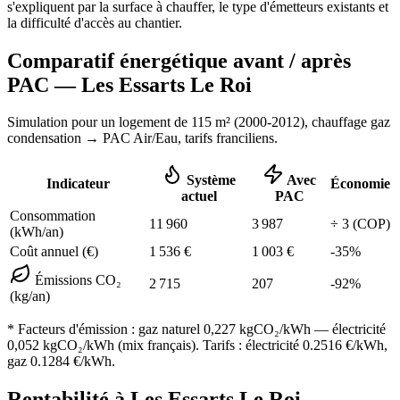
s'expliquent par la surface à chauffer, le type d'émetteurs existants et
la difficulté d'accès au chantier.
Comparatif énergétique avant / après
PAC —
Les Essarts Le Roi
Simulation pour un logement de
115
m² (
2000-2012
), chauffage
gaz
condensation
→ PAC Air/Eau,
tarifs franciliens
.
Système
Avec
Indicateur
Économie
actuel
PAC
Consommation
11 960
3 987
÷
3
(COP)
(kWh/an)
Coût annuel (€)
1 536
€
1 003
€
-
35
%
Émissions CO₂
2 715
207
-
92
%
(kg/an)
* Facteurs d'émission :
gaz naturel 0,227
kgCO₂/kWh — électricité
0,052 kgCO₂/kWh (mix français). Tarifs : électricité
0.2516
€/kWh,
gaz
0.1284
€/kWh.
Rentabilité à
Les Essarts Le Roi