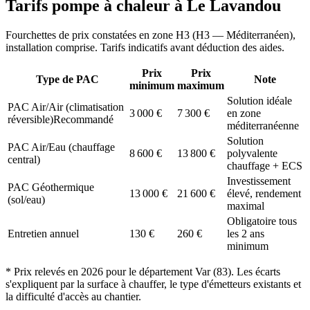
Tarifs pompe à chaleur à
Le Lavandou
Fourchettes de prix constatées en zone
H3
(
H3 — Méditerranéen
),
installation comprise. Tarifs indicatifs avant déduction des aides.
Prix
Prix
Type de PAC
Note
minimum
maximum
Solution idéale
PAC Air/Air (climatisation
3 000
€
7 300
€
en zone
réversible)
Recommandé
méditerranéenne
Solution
PAC Air/Eau (chauffage
8 600
€
13 800
€
polyvalente
central)
chauffage + ECS
Investissement
PAC Géothermique
13 000
€
21 600
€
élevé, rendement
(sol/eau)
maximal
Obligatoire tous
Entretien annuel
130
€
260
€
les 2 ans
minimum
* Prix relevés en
2026
pour le département
Var
(
83
). Les écarts
s'expliquent par la surface à chauffer, le type d'émetteurs existants et
la difficulté d'accès au chantier.