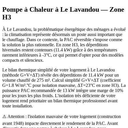
Pompe à Chaleur à
Le Lavandou
— Zone
H3
À Le Lavandou, la problématique énergétique des ménages a évolué
: la climatisation représente désormais un poste aussi important que
le chauffage. Dans ce contexte, la PAC réversible s'impose comme
la solution la plus rationnelle. En zone H3, les déperditions
hivernales restent contenues (11.4 kW) grâce à des températures
rarement inférieures à -3°C, ce qui permet d'opter pour des modèles
compacts et silencieux.
Le bilan thermique simplifié de votre logement à Le Lavandou
(méthode G×V×ΔT) révèle des déperditions de 11.4 kW pour un
volume chauffé de 275 m³. Calcul simplifié G×V×ΔT (coefficient
G=1.8 W/m³.°C pour isolation mauvaise, ΔT=23°C en zone H3). La
puissance PAC recommandée de 13 kW intègre une marge de 10%
pour les jours les plus froids. L'isolation très déficiente de votre
logement rend prioritaire un bilan thermique professionnel avant
toute installation.
⚠️ Attention : l'isolation mauvaise de votre logement (construction
avant 1948) impacte directement le rendement de la PAC. Avant