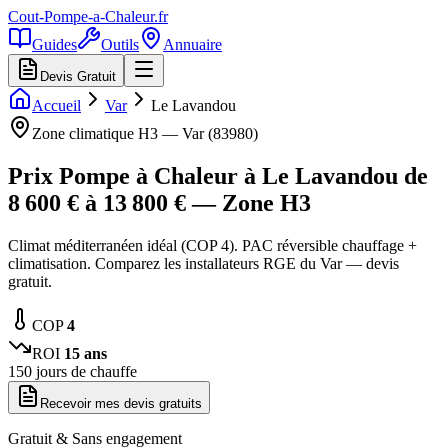
Cout-Pompe-a-Chaleur
.fr
Guides
Outils
Annuaire
Devis Gratuit
Accueil
Var
Le Lavandou
Zone climatique
H3
—
Var
(
83980
)
Prix Pompe à Chaleur à
Le Lavandou
de
8 600
€ à
13 800
€ — Zone
H3
Climat méditerranéen idéal (COP 4). PAC réversible chauffage +
climatisation. Comparez les installateurs RGE du Var — devis
gratuit.
COP
4
ROI
15
ans
150
jours de chauffe
Recevoir mes devis gratuits
Gratuit & Sans engagement