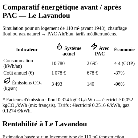
Comparatif énergétique avant / après
PAC —
Le Lavandou
Simulation pour un logement de
110
m² (
avant 1948
), chauffage
fioul ou gaz naturel
→ PAC Air/Eau,
tarifs méditerranéens
.
Système
Avec
Indicateur
Économie
actuel
PAC
Consommation
10 780
2 695
÷
4
(COP)
(kWh/an)
Coût annuel (€)
1 078
€
678
€
-
37
%
Émissions CO₂
3 493
140
-
96
%
(kg/an)
* Facteurs d'émission :
fioul 0,324
kgCO₂/kWh — électricité 0,052
kgCO₂/kWh (mix français). Tarifs : électricité
0.2516
€/kWh, gaz
0.1274
€/kWh.
Rentabilité à
Le Lavandou
Estimation basée sur un logement type de
110
m² (construction