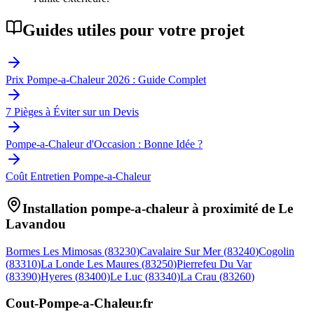
Guides utiles pour votre projet
Prix Pompe-a-Chaleur 2026 : Guide Complet
7 Pièges à Éviter sur un Devis
Pompe-a-Chaleur d'Occasion : Bonne Idée ?
Coût Entretien Pompe-a-Chaleur
Installation pompe-a-chaleur à proximité de
Le
Lavandou
Bormes Les Mimosas
(
83230
)
Cavalaire Sur Mer
(
83240
)
Cogolin
(
83310
)
La Londe Les Maures
(
83250
)
Pierrefeu Du Var
(
83390
)
Hyeres
(
83400
)
Le Luc
(
83340
)
La Crau
(
83260
)
Cout-Pompe-a-Chaleur
.fr