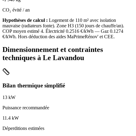
CO₂ évité / an
Hypothèses de calcul :
Logement de
110
m² avec isolation
mauvaise
(
radiateurs fonte
). Zone
H3
(
150
jours de chauffe/an).
COP moyen estimé
4
. Électricité
0.2516
€/kWh — Gaz
0.1274
€/kWh. Hors déduction des aides MaPrimeRénov' et CEE.
Dimensionnement et contraintes
techniques à
Le Lavandou
Bilan thermique simplifié
13
kW
Puissance recommandée
11.4
kW
Déperditions estimées