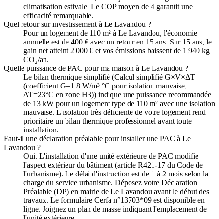
climatisation estivale. Le COP moyen de 4 garantit une
efficacité remarquable.
Quel retour sur investissement à Le Lavandou ?
Pour un logement de 110 m² à Le Lavandou, l'économie
annuelle est de 400 € avec un retour en 15 ans. Sur 15 ans, le
gain net atteint 2 000 € et vos émissions baissent de 1 940 kg
CO₂/an.
Quelle puissance de PAC pour ma maison à Le Lavandou ?
Le bilan thermique simplifié (Calcul simplifié G×V×ΔT
(coefficient G=1.8 W/m³.°C pour isolation mauvaise,
ΔT=23°C en zone H3)) indique une puissance recommandée
de 13 kW pour un logement type de 110 m² avec une isolation
mauvaise. L'isolation très déficiente de votre logement rend
prioritaire un bilan thermique professionnel avant toute
installation.
Faut-il une déclaration préalable pour installer une PAC à Le
Lavandou ?
Oui. L'installation d'une unité extérieure de PAC modifie
l'aspect extérieur du bâtiment (article R421-17 du Code de
l'urbanisme). Le délai d'instruction est de 1 à 2 mois selon la
charge du service urbanisme. Déposez votre Déclaration
Préalable (DP) en mairie de Le Lavandou avant le début des
travaux. Le formulaire Cerfa n°13703*09 est disponible en
ligne. Joignez un plan de masse indiquant l'emplacement de
l'unité extérieure.