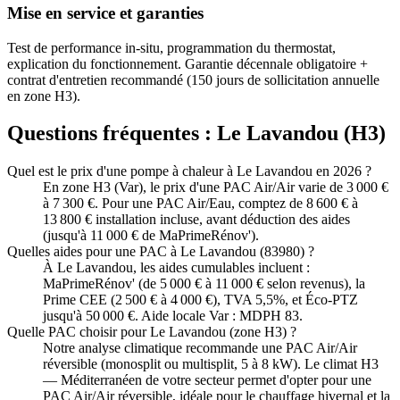
Mise en service et garanties
Test de performance in-situ, programmation du thermostat,
explication du fonctionnement. Garantie décennale obligatoire +
contrat d'entretien recommandé (150 jours de sollicitation annuelle
en zone H3).
Questions fréquentes :
Le Lavandou
(
H3
)
Quel est le prix d'une pompe à chaleur à Le Lavandou en 2026 ?
En zone H3 (Var), le prix d'une PAC Air/Air varie de 3 000 €
à 7 300 €. Pour une PAC Air/Eau, comptez de 8 600 € à
13 800 € installation incluse, avant déduction des aides
(jusqu'à 11 000 € de MaPrimeRénov').
Quelles aides pour une PAC à Le Lavandou (83980) ?
À Le Lavandou, les aides cumulables incluent :
MaPrimeRénov' (de 5 000 € à 11 000 € selon revenus), la
Prime CEE (2 500 € à 4 000 €), TVA 5,5%, et Éco-PTZ
jusqu'à 50 000 €. Aide locale Var : MDPH 83.
Quelle PAC choisir pour Le Lavandou (zone H3) ?
Notre analyse climatique recommande une PAC Air/Air
réversible (monosplit ou multisplit, 5 à 8 kW). Le climat H3
— Méditerranéen de votre secteur permet d'opter pour une
PAC Air/Air réversible, idéale pour le chauffage hivernal et la