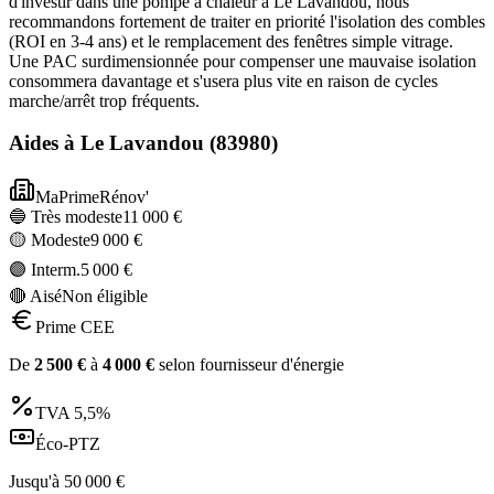
d'investir dans une pompe à chaleur à Le Lavandou, nous
recommandons fortement de traiter en priorité l'isolation des combles
(ROI en 3-4 ans) et le remplacement des fenêtres simple vitrage.
Une PAC surdimensionnée pour compenser une mauvaise isolation
consommera davantage et s'usera plus vite en raison de cycles
marche/arrêt trop fréquents.
Aides à
Le Lavandou
(
83980
)
MaPrimeRénov'
🔵 Très modeste
11 000
€
🟡 Modeste
9 000
€
🟣 Interm.
5 000
€
🔴 Aisé
Non éligible
Prime CEE
De
2 500
€
à
4 000
€
selon fournisseur d'énergie
TVA
5,5%
Éco-PTZ
Jusqu'à
50 000
€