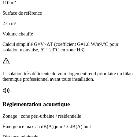
110
m²
Surface de référence
275
m³
Volume chauffé
Calcul simplifié G×V×ΔT (coefficient G=1.8 W/m³.°C pour
isolation mauvaise, ΔT=23°C en zone H3)
L'isolation très déficiente de votre logement rend prioritaire un bilan
thermique professionnel avant toute installation.
Réglementation acoustique
Zonage :
zone péri-urbaine / résidentielle
Émergence max :
5
dB(A) jour /
3
dB(A) nuit
Distance minimale