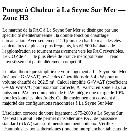
Pompe à Chaleur à
La Seyne Sur Mer
—
Zone
H3
Le marché de la PAC à La Seyne Sur Mer se distingue par une
spécificité méditerranéenne : la double fonction chauffage-
climatisation. Avec seulement 150 jours de chauffe mais des étés
caniculaires de plus en plus fréquents, les 61 500 habitants de
l'agglomération se tournent massivement vers les PAC réversibles.
Le COP de 4 — le plus élevé de France métropolitaine — rend
l'investissement particulièrement compétitif.
Le bilan thermique simplifié de votre logement à La Seyne Sur Mer
(méthode G×V×ΔT) révèle des déperditions de 5.4 kW pour un
volume chauffé de 262.5 m³. Calcul simplifié G×V×ΔT (coefficient
G=0.9 W/m³.°C pour isolation correcte, ΔT=23°C en zone H3). La
puissance PAC recommandée de 6 kW intègre une marge de 10%
pour les jours les plus froids. Ce dimensionnement convient à la
majorité des configurations rencontrées à La Seyne Sur Mer.
L'isolation correcte de votre logement 1975-2000 à La Seyne Sur
Mer est un atout : elle permet d'installer une PAC de puissance
standard (6 kW) sans surdimensionnement coûteux. Vérifiez
néanmoins les ponts thermiques (jonction mur/plancher, tableaux de