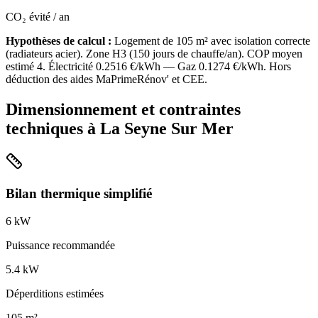
CO₂ évité / an
Hypothèses de calcul :
Logement de
105
m² avec isolation
correcte
(
radiateurs acier
). Zone
H3
(
150
jours de chauffe/an). COP moyen
estimé
4
. Électricité
0.2516
€/kWh — Gaz
0.1274
€/kWh. Hors
déduction des aides MaPrimeRénov' et CEE.
Dimensionnement et contraintes
techniques à
La Seyne Sur Mer
Bilan thermique simplifié
6
kW
Puissance recommandée
5.4
kW
Déperditions estimées
105
m²