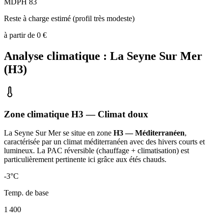
MDPH 83
Reste à charge estimé (profil très modeste)
à partir de
0
€
Analyse climatique :
La Seyne Sur Mer
(
H3
)
Zone climatique
H3
— Climat
doux
La Seyne Sur Mer
se situe en zone
H3 — Méditerranéen
,
caractérisée par un
climat méditerranéen avec des hivers courts et
lumineux. La PAC réversible (chauffage + climatisation) est
particulièrement pertinente ici grâce aux étés chauds
.
-3
°C
Temp. de base
1 400