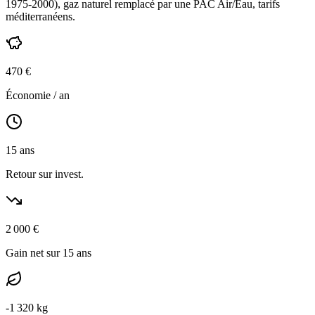
1975-2000
),
gaz naturel
remplacé par une PAC Air/Eau,
tarifs
méditerranéens
.
470
€
Économie / an
15
ans
Retour sur invest.
2 000
€
Gain net sur 15 ans
-
1 320
kg