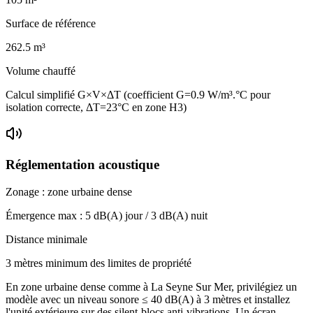
Surface de référence
262.5
m³
Volume chauffé
Calcul simplifié G×V×ΔT (coefficient G=0.9 W/m³.°C pour
isolation correcte, ΔT=23°C en zone H3)
Réglementation acoustique
Zonage :
zone urbaine dense
Émergence max :
5
dB(A) jour /
3
dB(A) nuit
Distance minimale
3 mètres minimum des limites de propriété
En zone urbaine dense comme à La Seyne Sur Mer, privilégiez un
modèle avec un niveau sonore ≤ 40 dB(A) à 3 mètres et installez
l'unité extérieure sur des silent-blocs anti-vibrations. Un écran