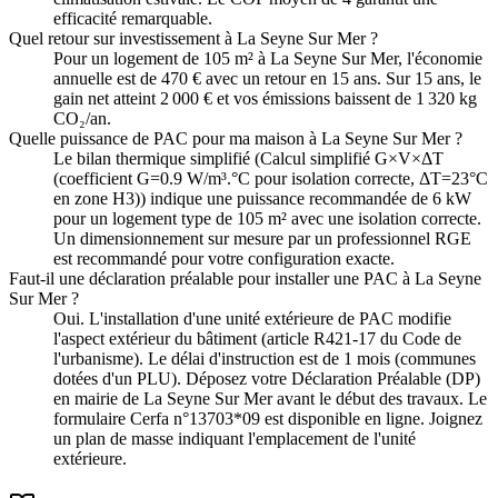
efficacité remarquable.
Quel retour sur investissement à La Seyne Sur Mer ?
Pour un logement de 105 m² à La Seyne Sur Mer, l'économie
annuelle est de 470 € avec un retour en 15 ans. Sur 15 ans, le
gain net atteint 2 000 € et vos émissions baissent de 1 320 kg
CO₂/an.
Quelle puissance de PAC pour ma maison à La Seyne Sur Mer ?
Le bilan thermique simplifié (Calcul simplifié G×V×ΔT
(coefficient G=0.9 W/m³.°C pour isolation correcte, ΔT=23°C
en zone H3)) indique une puissance recommandée de 6 kW
pour un logement type de 105 m² avec une isolation correcte.
Un dimensionnement sur mesure par un professionnel RGE
est recommandé pour votre configuration exacte.
Faut-il une déclaration préalable pour installer une PAC à La Seyne
Sur Mer ?
Oui. L'installation d'une unité extérieure de PAC modifie
l'aspect extérieur du bâtiment (article R421-17 du Code de
l'urbanisme). Le délai d'instruction est de 1 mois (communes
dotées d'un PLU). Déposez votre Déclaration Préalable (DP)
en mairie de La Seyne Sur Mer avant le début des travaux. Le
formulaire Cerfa n°13703*09 est disponible en ligne. Joignez
un plan de masse indiquant l'emplacement de l'unité
extérieure.