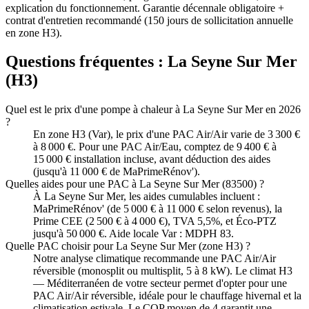
explication du fonctionnement. Garantie décennale obligatoire +
contrat d'entretien recommandé (150 jours de sollicitation annuelle
en zone H3).
Questions fréquentes :
La Seyne Sur Mer
(
H3
)
Quel est le prix d'une pompe à chaleur à La Seyne Sur Mer en 2026
?
En zone H3 (Var), le prix d'une PAC Air/Air varie de 3 300 €
à 8 000 €. Pour une PAC Air/Eau, comptez de 9 400 € à
15 000 € installation incluse, avant déduction des aides
(jusqu'à 11 000 € de MaPrimeRénov').
Quelles aides pour une PAC à La Seyne Sur Mer (83500) ?
À La Seyne Sur Mer, les aides cumulables incluent :
MaPrimeRénov' (de 5 000 € à 11 000 € selon revenus), la
Prime CEE (2 500 € à 4 000 €), TVA 5,5%, et Éco-PTZ
jusqu'à 50 000 €. Aide locale Var : MDPH 83.
Quelle PAC choisir pour La Seyne Sur Mer (zone H3) ?
Notre analyse climatique recommande une PAC Air/Air
réversible (monosplit ou multisplit, 5 à 8 kW). Le climat H3
— Méditerranéen de votre secteur permet d'opter pour une
PAC Air/Air réversible, idéale pour le chauffage hivernal et la
climatisation estivale. Le COP moyen de 4 garantit une