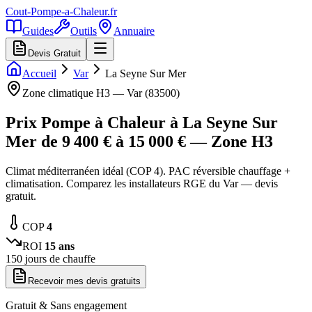
Cout-Pompe-a-Chaleur
.fr
Guides
Outils
Annuaire
Devis Gratuit
Accueil
Var
La Seyne Sur Mer
Zone climatique
H3
—
Var
(
83500
)
Prix Pompe à Chaleur à
La Seyne Sur
Mer
de
9 400
€ à
15 000
€ — Zone
H3
Climat méditerranéen idéal (COP 4). PAC réversible chauffage +
climatisation. Comparez les installateurs RGE du Var — devis
gratuit.
COP
4
ROI
15
ans
150
jours de chauffe
Recevoir mes devis gratuits
Gratuit & Sans engagement