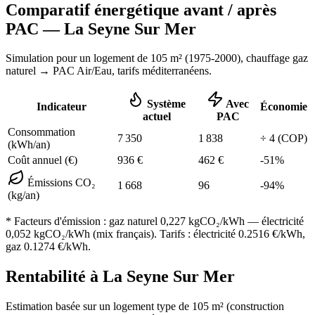
Comparatif énergétique avant / après
PAC —
La Seyne Sur Mer
Simulation pour un logement de
105
m² (
1975-2000
), chauffage
gaz
naturel
→ PAC Air/Eau,
tarifs méditerranéens
.
Système
Avec
Indicateur
Économie
actuel
PAC
Consommation
7 350
1 838
÷
4
(COP)
(kWh/an)
Coût annuel (€)
936
€
462
€
-
51
%
Émissions CO₂
1 668
96
-
94
%
(kg/an)
* Facteurs d'émission :
gaz naturel 0,227
kgCO₂/kWh — électricité
0,052 kgCO₂/kWh (mix français). Tarifs : électricité
0.2516
€/kWh,
gaz
0.1274
€/kWh.
Rentabilité à
La Seyne Sur Mer
Estimation basée sur un logement type de
105
m² (construction