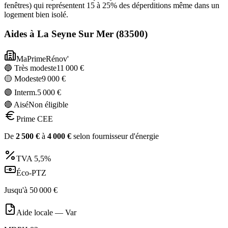
fenêtres) qui représentent 15 à 25% des déperditions même dans un
logement bien isolé.
Aides à
La Seyne Sur Mer
(
83500
)
MaPrimeRénov'
🔵 Très modeste
11 000
€
🟡 Modeste
9 000
€
🟣 Interm.
5 000
€
🔴 Aisé
Non éligible
Prime CEE
De
2 500
€
à
4 000
€
selon fournisseur d'énergie
TVA
5,5%
Éco-PTZ
Jusqu'à
50 000
€
Aide locale —
Var