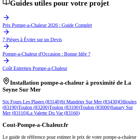
Guides utiles pour votre projet
Prix Pompe-a-Chaleur 2026 : Guide Complet
7 Pièges à Éviter sur un Devis
Pompe-a-Chaleur d'Occasion : Bonne Idée ?
Coût Entretien Pompe-a-Chaleur
Installation pompe-a-chaleur à proximité de
La
Seyne Sur Mer
Six Fours Les Plages
(
83140
)
St Mandrier Sur Mer
(
83430
)
Ollioules
(
83190
)
Toulon
(
83200
)
Toulon
(
83100
)
Toulon
(
83000
)
Sanary Sur
Mer
(
83110
)
La Valette Du Var
(
83160
)
Cout-Pompe-a-Chaleur
.fr
Le guide de référence pour estimer le prix de votre pompe-a-chaleur