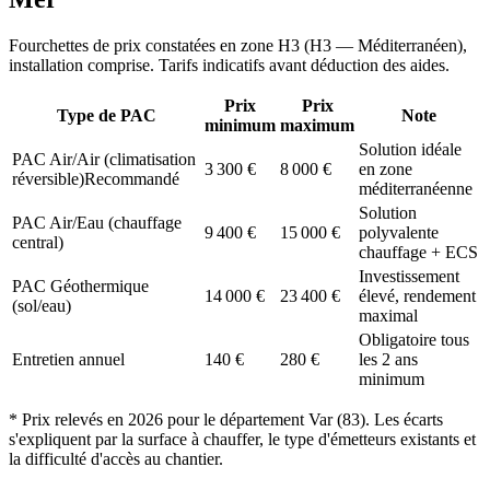
Fourchettes de prix constatées en zone
H3
(
H3 — Méditerranéen
),
installation comprise. Tarifs indicatifs avant déduction des aides.
Prix
Prix
Type de PAC
Note
minimum
maximum
Solution idéale
PAC Air/Air (climatisation
3 300
€
8 000
€
en zone
réversible)
Recommandé
méditerranéenne
Solution
PAC Air/Eau (chauffage
9 400
€
15 000
€
polyvalente
central)
chauffage + ECS
Investissement
PAC Géothermique
14 000
€
23 400
€
élevé, rendement
(sol/eau)
maximal
Obligatoire tous
Entretien annuel
140
€
280
€
les 2 ans
minimum
* Prix relevés en
2026
pour le département
Var
(
83
). Les écarts
s'expliquent par la surface à chauffer, le type d'émetteurs existants et
la difficulté d'accès au chantier.