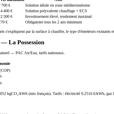
7 700
€
Solution idéale en zone méditerranéenne
14 400
€
Solution polyvalente chauffage + ECS
22 500
€
Investissement élevé, rendement maximal
270
€
Obligatoire tous les 2 ans minimum
arts s'expliquent par la surface à chauffer, le type d'émetteurs existants et
AC —
La Possession
aturel
→ PAC Air/Eau,
tarifs nationaux
.
nomie
(COP)
%
%
52 kgCO₂/kWh (mix français). Tarifs : électricité
0.2516
€/kWh, gaz