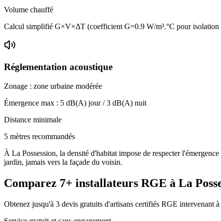
Volume chauffé
Calcul simplifié G×V×ΔT (coefficient G=0.9 W/m³.°C pour isolation
Réglementation acoustique
Zonage :
zone urbaine modérée
Émergence max :
5
dB(A) jour /
3
dB(A) nuit
Distance minimale
5 mètres recommandés
À La Possession, la densité d'habitat impose de respecter l'émergence 
jardin, jamais vers la façade du voisin.
Comparez
7+
installateurs RGE à
La Poss
Obtenez jusqu'à 3 devis gratuits d'artisans certifiés RGE intervenant 
Service gratuit et sans engagement