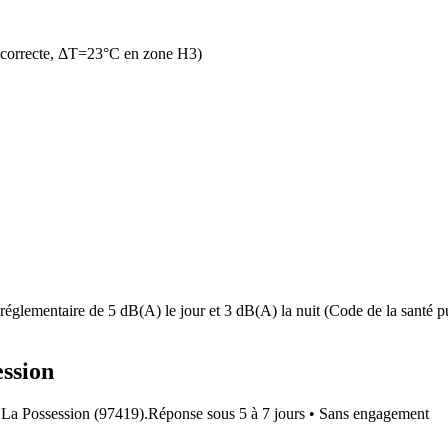
 correcte, ΔT=23°C en zone H3)
réglementaire de 5 dB(A) le jour et 3 dB(A) la nuit (Code de la santé pu
ession
à
La Possession
(
97419
).
Réponse sous
5 à 7 jours
• Sans engagement