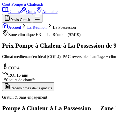
Cout-Pompe-a-Chaleur
.fr
Guides
Outils
Annuaire
Devis Gratuit
Accueil
La Réunion
La Possession
Zone climatique
H3
—
La Réunion
(
97419
)
Prix Pompe à Chaleur à
La Possession
de
Climat méditerranéen idéal (COP 4). PAC réversible chauffage + clim
COP
4
ROI
15
ans
150
jours de chauffe
Recevoir mes devis gratuits
Gratuit & Sans engagement
Pompe à Chaleur à
La Possession
— Zone