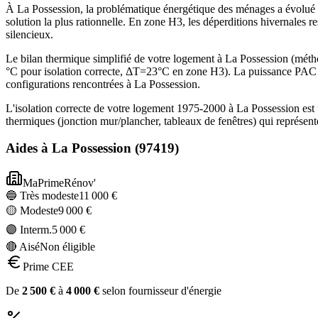
À La Possession, la problématique énergétique des ménages a évolué :
solution la plus rationnelle. En zone H3, les déperditions hivernales 
silencieux.
Le bilan thermique simplifié de votre logement à La Possession (m
°C pour isolation correcte, ΔT=23°C en zone H3). La puissance PAC 
configurations rencontrées à La Possession.
L'isolation correcte de votre logement 1975-2000 à La Possession est
thermiques (jonction mur/plancher, tableaux de fenêtres) qui représe
Aides à
La Possession
(
97419
)
MaPrimeRénov'
🔵 Très modeste
11 000
€
🟡 Modeste
9 000
€
🟣 Interm.
5 000
€
🔴 Aisé
Non éligible
Prime CEE
De
2 500
€
à
4 000
€
selon fournisseur d'énergie