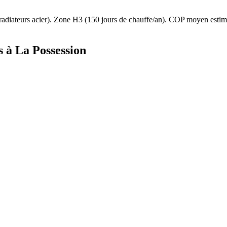
radiateurs acier
). Zone
H3
(
150
jours de chauffe/an). COP moyen esti
s à
La Possession