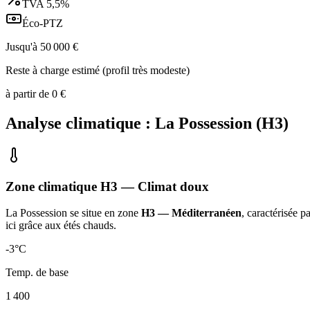
TVA
5,5%
Éco-PTZ
Jusqu'à
50 000
€
Reste à charge estimé (profil très modeste)
à partir de
0
€
Analyse climatique :
La Possession
(
H3
)
Zone climatique
H3
— Climat
doux
La Possession
se situe en zone
H3 — Méditerranéen
, caractérisée p
ici grâce aux étés chauds
.
-3
°C
Temp. de base
1 400