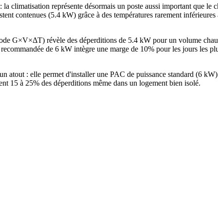
 la climatisation représente désormais un poste aussi important que le
restent contenues (5.4 kW) grâce à des températures rarement inférieure
éthode G×V×ΔT) révèle des déperditions de 5.4 kW pour un volume cha
recommandée de 6 kW intègre une marge de 10% pour les jours les plus
 un atout : elle permet d'installer une PAC de puissance standard (6 k
ntent 15 à 25% des déperditions même dans un logement bien isolé.