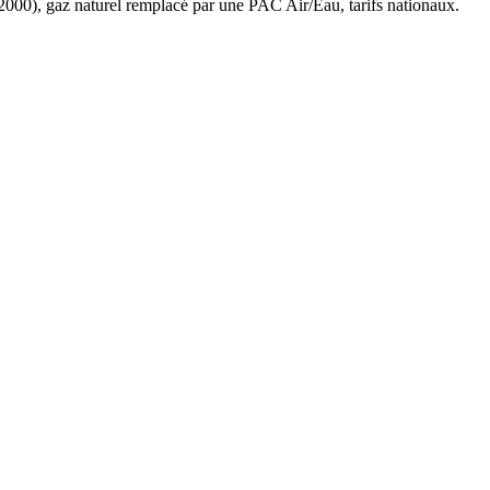
2000
),
gaz naturel
remplacé par une PAC Air/Eau,
tarifs nationaux
.