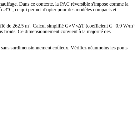
 chauffage. Dans ce contexte, la PAC réversible s'impose comme la
s à -3°C, ce qui permet d'opter pour des modèles compacts et
uffé de 262.5 m³. Calcul simplifié G×V×ΔT (coefficient G=0.9 W/m³.
 froids. Ce dimensionnement convient à la majorité des
W) sans surdimensionnement coûteux. Vérifiez néanmoins les ponts