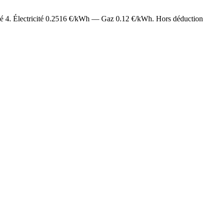
mé
4
. Électricité
0.2516
€/kWh — Gaz
0.12
€/kWh. Hors déduction