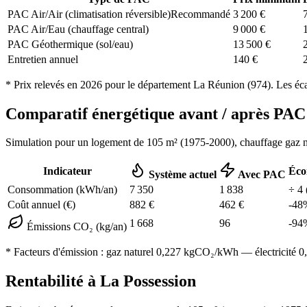
PAC Air/Air (climatisation réversible)
Recommandé
3 200
€
PAC Air/Eau (chauffage central)
9 000
€
PAC Géothermique (sol/eau)
13 500
€
Entretien annuel
140
€
* Prix relevés en
2026
pour le département
La Réunion
(
974
). Les éc
Comparatif énergétique avant / après P
Simulation pour un logement de
105
m² (
1975-2000
), chauffage
gaz n
Indicateur
Éco
Système actuel
Avec PAC
Consommation (kWh/an)
7 350
1 838
÷
4
Coût annuel (€)
882
€
462
€
-
48
1 668
96
-
94
Émissions CO₂ (kg/an)
* Facteurs d'émission :
gaz naturel 0,227
kgCO₂/kWh — électricité 0,0
Rentabilité à
La Possession