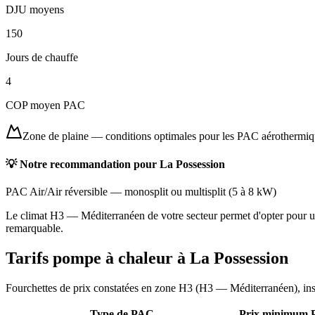
DJU moyens
150
Jours de chauffe
4
COP moyen PAC
Zone de plaine
—
conditions optimales pour les PAC aérothermi
💡 Notre recommandation pour
La Possession
PAC Air/Air réversible
—
monosplit ou multisplit
(
5 à 8 kW
)
Le climat H3 — Méditerranéen de votre secteur permet d'opter pour une
remarquable.
Tarifs pompe à chaleur à
La Possession
Fourchettes de prix constatées en zone
H3
(
H3 — Méditerranéen
), in
Type de PAC
Prix minimum