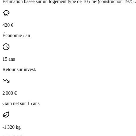
Estimation basée sur un logement type de
105
m² (construction
1975-
420
€
Économie / an
15
ans
Retour sur invest.
2 000
€
Gain net sur 15 ans
-
1 320
kg