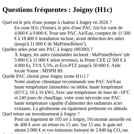
Questions fréquentes :
Joigny
(
H1c
)
Quel est le prix d'une pompe à chaleur à Joigny en 2026 ?
En zone H1c (Yonne), le prix d'une PAC Air/Air varie de
4 000 € à 9 800 €. Pour une PAC Air/Eau, comptez de 11 500
€ à 18 400 € installation incluse, avant déduction des aides
(jusqu'à 11 000 € de MaPrimeRénov').
Quelles aides pour une PAC à Joigny (89300) ?
À Joigny, les aides cumulables incluent : MaPrimeRénov' (de
5 000 € à 11 000 € selon revenus), la Prime CEE (2 500 € à
4 000 €), TVA 5,5%, et Éco-PTZ jusqu'à 50 000 €. Aide
locale Yonne : MDPH 89.
Quelle PAC choisir pour Joigny (zone H1c) ?
Notre analyse climatique recommande une PAC Air/Eau
haute température (monobloc ou bibloc haute température
(65°C), 10 à 16 kW). Avec une température de base de -18°C
et 240 jours de chauffage, votre zone nécessite une PAC
haute température capable d'alimenter des radiateurs acier
existants. La géothermie est également pertinente en altitude.
Quel retour sur investissement à Joigny ?
Pour un logement de 105 m² à Joigny, l'économie annuelle est
de 400 € avec un retour en 15 ans. Sur 15 ans, le gain net
atteint 2 000 € et vos émissions baissent de 2 840 kg CO₂/an.