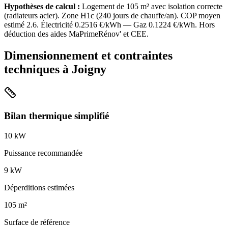
Hypothèses de calcul :
Logement de
105
m² avec isolation
correcte
(
radiateurs acier
). Zone
H1c
(
240
jours de chauffe/an). COP moyen
estimé
2.6
. Électricité
0.2516
€/kWh — Gaz
0.1224
€/kWh. Hors
déduction des aides MaPrimeRénov' et CEE.
Dimensionnement et contraintes
techniques à
Joigny
Bilan thermique simplifié
10
kW
Puissance recommandée
9
kW
Déperditions estimées
105
m²
Surface de référence