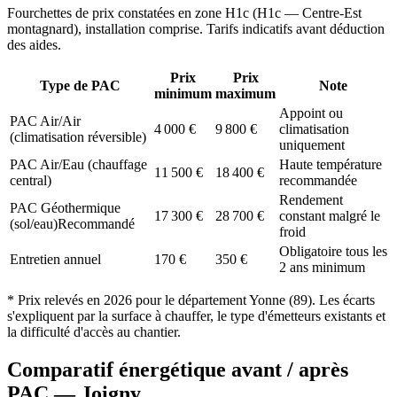
Fourchettes de prix constatées en zone
H1c
(
H1c — Centre-Est
montagnard
), installation comprise. Tarifs indicatifs avant déduction
des aides.
Prix
Prix
Type de PAC
Note
minimum
maximum
Appoint ou
PAC Air/Air
4 000
€
9 800
€
climatisation
(climatisation réversible)
uniquement
PAC Air/Eau (chauffage
Haute température
11 500
€
18 400
€
central)
recommandée
Rendement
PAC Géothermique
17 300
€
28 700
€
constant malgré le
(sol/eau)
Recommandé
froid
Obligatoire tous les
Entretien annuel
170
€
350
€
2 ans minimum
* Prix relevés en
2026
pour le département
Yonne
(
89
). Les écarts
s'expliquent par la surface à chauffer, le type d'émetteurs existants et
la difficulté d'accès au chantier.
Comparatif énergétique avant / après
PAC —
Joigny