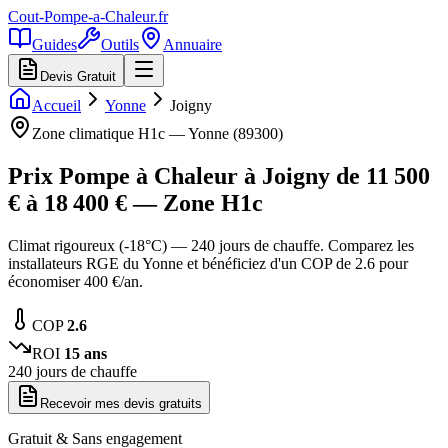
Cout-Pompe-a-Chaleur
.fr
Guides
Outils
Annuaire
Devis Gratuit
Accueil
Yonne
Joigny
Zone climatique
H1c
—
Yonne
(
89300
)
Prix Pompe à Chaleur à
Joigny
de
11 500
€ à
18 400
€ — Zone
H1c
Climat rigoureux (-18°C) — 240 jours de chauffe. Comparez les
installateurs RGE du Yonne et bénéficiez d'un COP de 2.6 pour
économiser 400 €/an.
COP
2.6
ROI
15
ans
240
jours de chauffe
Recevoir mes devis gratuits
Gratuit & Sans engagement