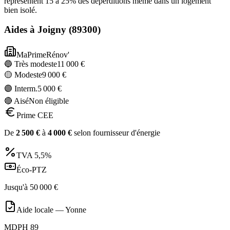
représentent 15 à 25% des déperditions même dans un logement
bien isolé.
Aides à
Joigny
(
89300
)
MaPrimeRénov'
🔵 Très modeste
11 000
€
🟡 Modeste
9 000
€
🟣 Interm.
5 000
€
🔴 Aisé
Non éligible
Prime CEE
De
2 500
€
à
4 000
€
selon fournisseur d'énergie
TVA
5,5%
Éco-PTZ
Jusqu'à
50 000
€
Aide locale —
Yonne
MDPH 89