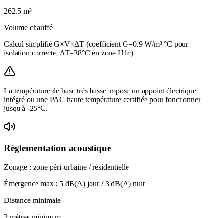
262.5
m³
Volume chauffé
Calcul simplifié G×V×ΔT (coefficient G=0.9 W/m³.°C pour
isolation correcte, ΔT=38°C en zone H1c)
La température de base très basse impose un appoint électrique
intégré ou une PAC haute température certifiée pour fonctionner
jusqu'à -25°C.
Réglementation acoustique
Zonage :
zone péri-urbaine / résidentielle
Émergence max :
5
dB(A) jour /
3
dB(A) nuit
Distance minimale
2 mètres minimum