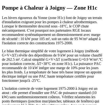
Pompe à Chaleur à
Joigny
— Zone
H1c
Les hivers rigoureux du Yonne (zone H1c) font de Joigny un terrain
d'installation exigeant pour les pompes à chaleur aérothermiques.
Lorsque le thermomètre descend sous -18°C, le COP chute
mécaniquement. C'est pourquoi nos partenaires RGE locaux
recommandent systématiquement un dimensionnement avec marge
de sécurité : 10 kW pour 105 m², soit un ratio de 95 W/m² adapté à
l'isolation correcte des constructions 1975-2000.
Le bilan thermique simplifié de votre logement à Joigny (méthode
G×V×ΔT) révèle des déperditions de 9 kW pour un volume chauffé
de 262.5 m³. Calcul simplifié G×V×ΔT (coefficient G=0.9 W/m³.°C
pour isolation correcte, ΔT=38°C en zone H1c). La puissance PAC
recommandée de 10 kW intègre une marge de 10% pour les jours
les plus froids. La température de base très basse impose un appoint
électrique intégré ou une PAC haute température certifiée pour
fonctionner jusqu'à -25°C.
L'isolation correcte de votre logement 1975-2000 à Joigny est un
atout : elle permet d'installer une PAC de puissance standard (10
kW) sans surdimensionnement coûteux. Vérifiez néanmoins les
ponts thermiques (jonction mur/plancher, tableaux de fenêtres) qui