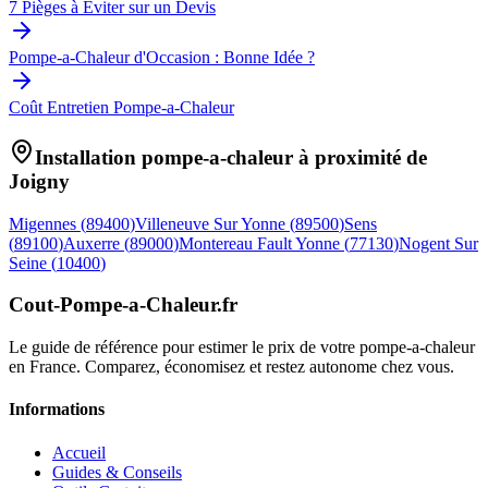
7 Pièges à Éviter sur un Devis
Pompe-a-Chaleur d'Occasion : Bonne Idée ?
Coût Entretien Pompe-a-Chaleur
Installation pompe-a-chaleur à proximité de
Joigny
Migennes
(
89400
)
Villeneuve Sur Yonne
(
89500
)
Sens
(
89100
)
Auxerre
(
89000
)
Montereau Fault Yonne
(
77130
)
Nogent Sur
Seine
(
10400
)
Cout-Pompe-a-Chaleur
.fr
Le guide de référence pour estimer le prix de votre pompe-a-chaleur
en France. Comparez, économisez et restez autonome chez vous.
Informations
Accueil
Guides & Conseils