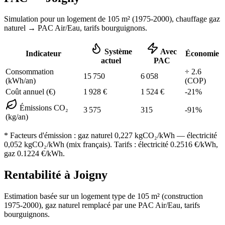
Simulation pour un logement de
105
m² (
1975-2000
), chauffage
gaz
naturel
→ PAC Air/Eau,
tarifs bourguignons
.
Système
Avec
Indicateur
Économie
actuel
PAC
Consommation
÷
2.6
15 750
6 058
(kWh/an)
(COP)
Coût annuel (€)
1 928
€
1 524
€
-
21
%
Émissions CO₂
3 575
315
-
91
%
(kg/an)
* Facteurs d'émission :
gaz naturel 0,227
kgCO₂/kWh — électricité
0,052 kgCO₂/kWh (mix français). Tarifs : électricité
0.2516
€/kWh,
gaz
0.1224
€/kWh.
Rentabilité à
Joigny
Estimation basée sur un logement type de
105
m² (construction
1975-2000
),
gaz naturel
remplacé par une PAC Air/Eau,
tarifs
bourguignons
.