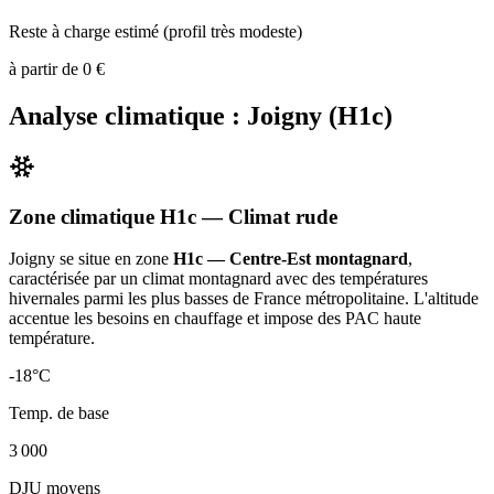
Reste à charge estimé (profil très modeste)
à partir de
0
€
Analyse climatique :
Joigny
(
H1c
)
Zone climatique
H1c
— Climat
rude
Joigny
se situe en zone
H1c — Centre-Est montagnard
,
caractérisée par un
climat montagnard avec des températures
hivernales parmi les plus basses de France métropolitaine. L'altitude
accentue les besoins en chauffage et impose des PAC haute
température
.
-18
°C
Temp. de base
3 000
DJU moyens