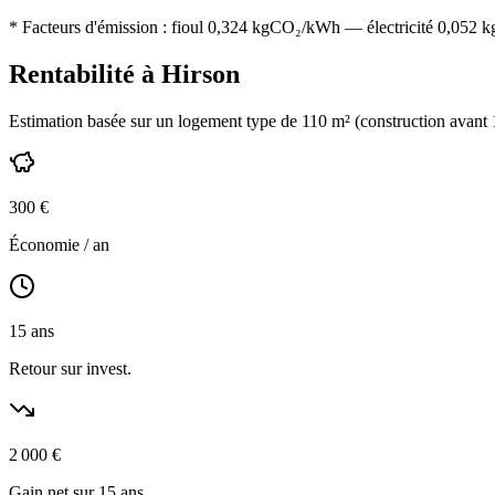
* Facteurs d'émission :
fioul 0,324
kgCO₂/kWh — électricité 0,052 kgC
Rentabilité à
Hirson
Estimation basée sur un logement type de
110
m² (construction
avant
300
€
Économie / an
15
ans
Retour sur invest.
2 000
€
Gain net sur 15 ans