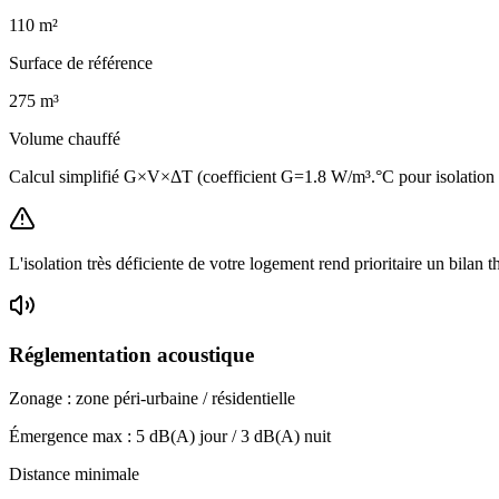
110
m²
Surface de référence
275
m³
Volume chauffé
Calcul simplifié G×V×ΔT (coefficient G=1.8 W/m³.°C pour isolatio
L'isolation très déficiente de votre logement rend prioritaire un bilan 
Réglementation acoustique
Zonage :
zone péri-urbaine / résidentielle
Émergence max :
5
dB(A) jour /
3
dB(A) nuit
Distance minimale