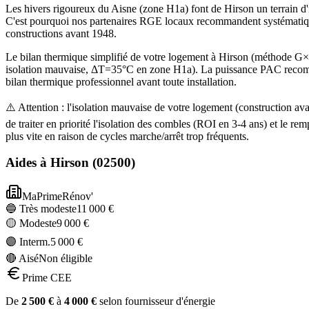
Les hivers rigoureux du Aisne (zone H1a) font de Hirson un terrain 
C'est pourquoi nos partenaires RGE locaux recommandent systématiqu
constructions avant 1948.
Le bilan thermique simplifié de votre logement à Hirson (méthode 
isolation mauvaise, ΔT=35°C en zone H1a). La puissance PAC recommand
bilan thermique professionnel avant toute installation.
⚠️ Attention : l'isolation mauvaise de votre logement (construction 
de traiter en priorité l'isolation des combles (ROI en 3-4 ans) et l
plus vite en raison de cycles marche/arrêt trop fréquents.
Aides à
Hirson
(
02500
)
MaPrimeRénov'
🔵 Très modeste
11 000
€
🟡 Modeste
9 000
€
🟣 Interm.
5 000
€
🔴 Aisé
Non éligible
Prime CEE
De
2 500
€
à
4 000
€
selon fournisseur d'énergie