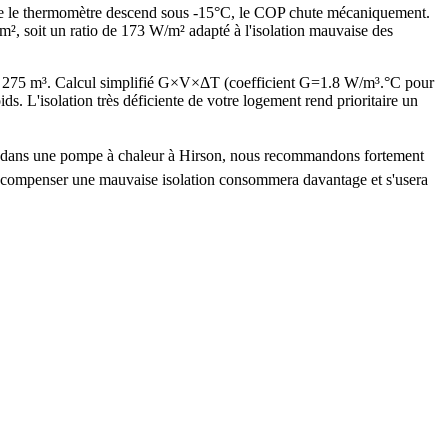
sque le thermomètre descend sous -15°C, le COP chute mécaniquement.
 soit un ratio de 173 W/m² adapté à l'isolation mauvaise des
e 275 m³. Calcul simplifié G×V×ΔT (coefficient G=1.8 W/m³.°C pour
L'isolation très déficiente de votre logement rend prioritaire un
tir dans une pompe à chaleur à Hirson, nous recommandons fortement
ur compenser une mauvaise isolation consommera davantage et s'usera