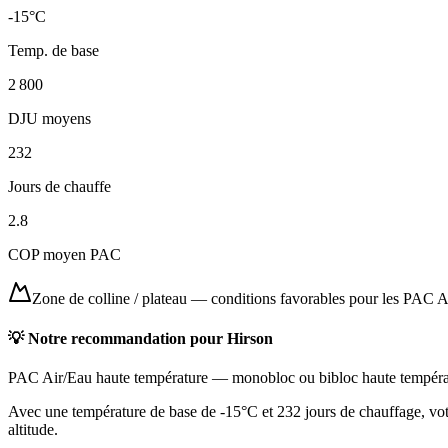
-15
°C
Temp. de base
2 800
DJU moyens
232
Jours de chauffe
2.8
COP moyen PAC
Zone de colline / plateau
—
conditions favorables pour les PAC A
💡 Notre recommandation pour
Hirson
PAC Air/Eau haute température
—
monobloc ou bibloc haute tempéra
Avec une température de base de -15°C et 232 jours de chauffage, votr
altitude.