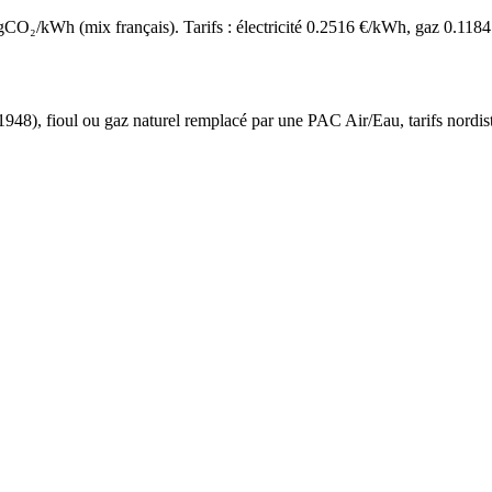
O₂/kWh (mix français). Tarifs : électricité
0.2516
€/kWh, gaz
0.1184
 1948
),
fioul ou gaz naturel
remplacé par une PAC Air/Eau,
tarifs nordis