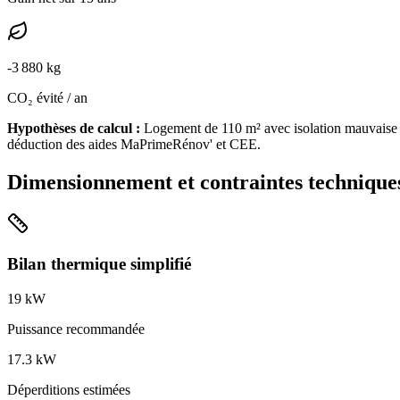
-
3 880
kg
CO₂ évité / an
Hypothèses de calcul :
Logement de
110
m² avec isolation
mauvaise
déduction des aides MaPrimeRénov' et CEE.
Dimensionnement et contraintes technique
Bilan thermique simplifié
19
kW
Puissance recommandée
17.3
kW
Déperditions estimées