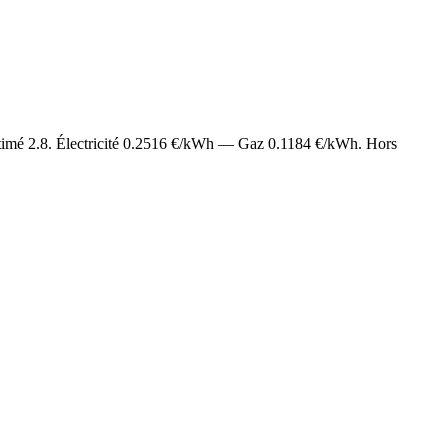
stimé
2.8
. Électricité
0.2516
€/kWh — Gaz
0.1184
€/kWh. Hors