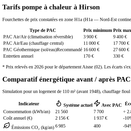
Tarifs pompe à chaleur à
Hirson
Fourchettes de prix constatées en zone
H1a
(
H1a — Nord-Est contine
Type de PAC
Prix minimum
Prix ma
PAC Air/Air (climatisation réversible)
3 900
€
9 400
€
PAC Air/Eau (chauffage central)
11 000
€
17 700
€
PAC Géothermique (sol/eau)
Recommandé
16 600
€
27 600
€
Entretien annuel
170
€
330
€
* Prix relevés en
2026
pour le département
Aisne
(
02
). Les écarts s'e
Comparatif énergétique avant / après P
Simulation pour un logement de
110
m² (
avant 1948
), chauffage
fioul
Indicateur
Éc
Système actuel
Avec PAC
Consommation (kWh/an)
21 560
7 700
÷
2.
Coût annuel (€)
2 156
€
1 937
€
-
10
6 985
400
-
94
Émissions CO₂ (kg/an)