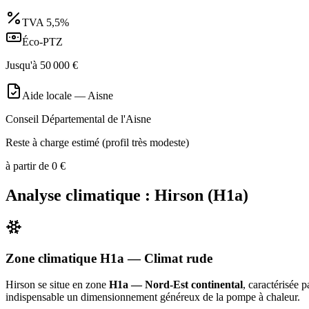
TVA
5,5%
Éco-PTZ
Jusqu'à
50 000
€
Aide locale —
Aisne
Conseil Départemental de l'Aisne
Reste à charge estimé (profil très modeste)
à partir de
0
€
Analyse climatique :
Hirson
(
H1a
)
Zone climatique
H1a
— Climat
rude
Hirson
se situe en zone
H1a — Nord-Est continental
, caractérisée 
indispensable un dimensionnement généreux de la pompe à chaleur
.