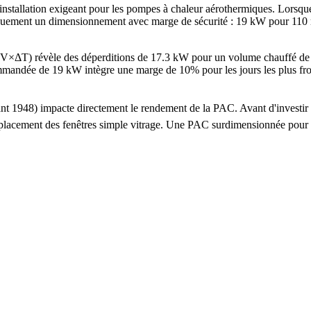
d'installation exigeant pour les pompes à chaleur aérothermiques. Lor
ement un dimensionnement avec marge de sécurité : 19 kW pour 110 m²,
G×V×ΔT) révèle des déperditions de 17.3 kW pour un volume chauffé d
ée de 19 kW intègre une marge de 10% pour les jours les plus froids. 
avant 1948) impacte directement le rendement de la PAC. Avant d'inves
e remplacement des fenêtres simple vitrage. Une PAC surdimensionnée po