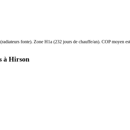
(
radiateurs fonte
). Zone
H1a
(
232
jours de chauffe/an). COP moyen e
s à
Hirson