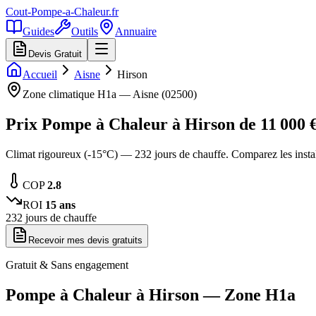
Cout-Pompe-a-Chaleur
.fr
Guides
Outils
Annuaire
Devis Gratuit
Accueil
Aisne
Hirson
Zone climatique
H1a
—
Aisne
(
02500
)
Prix Pompe à Chaleur à
Hirson
de
11 000
€
Climat rigoureux (-15°C) — 232 jours de chauffe. Comparez les insta
COP
2.8
ROI
15
ans
232
jours de chauffe
Recevoir mes devis gratuits
Gratuit & Sans engagement
Pompe à Chaleur à
Hirson
— Zone
H1a