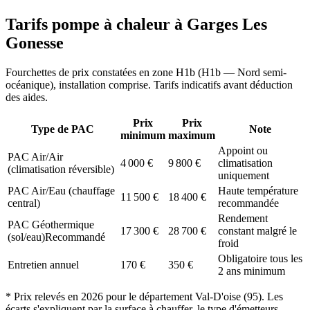
Tarifs pompe à chaleur à
Garges Les
Gonesse
Fourchettes de prix constatées en zone
H1b
(
H1b — Nord semi-
océanique
), installation comprise. Tarifs indicatifs avant déduction
des aides.
Prix
Prix
Type de PAC
Note
minimum
maximum
Appoint ou
PAC Air/Air
4 000
€
9 800
€
climatisation
(climatisation réversible)
uniquement
PAC Air/Eau (chauffage
Haute température
11 500
€
18 400
€
central)
recommandée
Rendement
PAC Géothermique
17 300
€
28 700
€
constant malgré le
(sol/eau)
Recommandé
froid
Obligatoire tous les
Entretien annuel
170
€
350
€
2 ans minimum
* Prix relevés en
2026
pour le département
Val-D'oise
(
95
). Les
écarts s'expliquent par la surface à chauffer, le type d'émetteurs