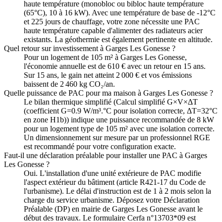
haute température (monobloc ou bibloc haute température
(65°C), 10 à 16 kW). Avec une température de base de -12°C
et 225 jours de chauffage, votre zone nécessite une PAC
haute température capable d'alimenter des radiateurs acier
existants. La géothermie est également pertinente en altitude.
Quel retour sur investissement à Garges Les Gonesse ?
Pour un logement de 105 m² à Garges Les Gonesse,
l'économie annuelle est de 610 € avec un retour en 15 ans.
Sur 15 ans, le gain net atteint 2 000 € et vos émissions
baissent de 2 460 kg CO₂/an.
Quelle puissance de PAC pour ma maison à Garges Les Gonesse ?
Le bilan thermique simplifié (Calcul simplifié G×V×ΔT
(coefficient G=0.9 W/m³.°C pour isolation correcte, ΔT=32°C
en zone H1b)) indique une puissance recommandée de 8 kW
pour un logement type de 105 m² avec une isolation correcte.
Un dimensionnement sur mesure par un professionnel RGE
est recommandé pour votre configuration exacte.
Faut-il une déclaration préalable pour installer une PAC à Garges
Les Gonesse ?
Oui. L'installation d'une unité extérieure de PAC modifie
l'aspect extérieur du bâtiment (article R421-17 du Code de
l'urbanisme). Le délai d'instruction est de 1 à 2 mois selon la
charge du service urbanisme. Déposez votre Déclaration
Préalable (DP) en mairie de Garges Les Gonesse avant le
début des travaux. Le formulaire Cerfa n°13703*09 est