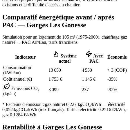
existants et la difficulté d'accès au chantier.
Comparatif énergétique avant / après
PAC —
Garges Les Gonesse
Simulation pour un logement de
105
m² (
1975-2000
), chauffage
gaz
naturel
→ PAC Air/Eau,
tarifs franciliens
.
Système
Avec
Indicateur
Économie
actuel
PAC
Consommation
13 650
4 550
÷
3
(COP)
(kWh/an)
Coût annuel (€)
1 753
€
1 145
€
-
35
%
Émissions CO₂
3 099
237
-
92
%
(kg/an)
* Facteurs d'émission :
gaz naturel 0,227
kgCO₂/kWh — électricité
0,052 kgCO₂/kWh (mix français). Tarifs : électricité
0.2516
€/kWh,
gaz
0.1284
€/kWh.
Rentabilité à
Garges Les Gonesse