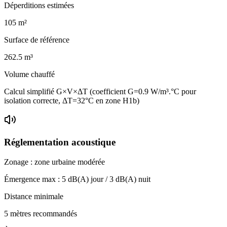
Déperditions estimées
105
m²
Surface de référence
262.5
m³
Volume chauffé
Calcul simplifié G×V×ΔT (coefficient G=0.9 W/m³.°C pour
isolation correcte, ΔT=32°C en zone H1b)
Réglementation acoustique
Zonage :
zone urbaine modérée
Émergence max :
5
dB(A) jour /
3
dB(A) nuit
Distance minimale
5 mètres recommandés