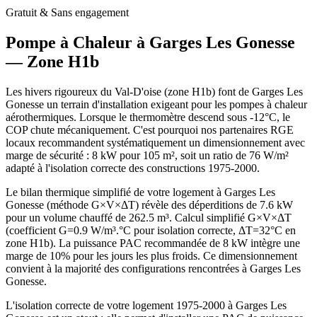
Gratuit & Sans engagement
Pompe à Chaleur à
Garges Les Gonesse
— Zone
H1b
Les hivers rigoureux du Val-D'oise (zone H1b) font de Garges Les
Gonesse un terrain d'installation exigeant pour les pompes à chaleur
aérothermiques. Lorsque le thermomètre descend sous -12°C, le
COP chute mécaniquement. C'est pourquoi nos partenaires RGE
locaux recommandent systématiquement un dimensionnement avec
marge de sécurité : 8 kW pour 105 m², soit un ratio de 76 W/m²
adapté à l'isolation correcte des constructions 1975-2000.
Le bilan thermique simplifié de votre logement à Garges Les
Gonesse (méthode G×V×ΔT) révèle des déperditions de 7.6 kW
pour un volume chauffé de 262.5 m³. Calcul simplifié G×V×ΔT
(coefficient G=0.9 W/m³.°C pour isolation correcte, ΔT=32°C en
zone H1b). La puissance PAC recommandée de 8 kW intègre une
marge de 10% pour les jours les plus froids. Ce dimensionnement
convient à la majorité des configurations rencontrées à Garges Les
Gonesse.
L'isolation correcte de votre logement 1975-2000 à Garges Les