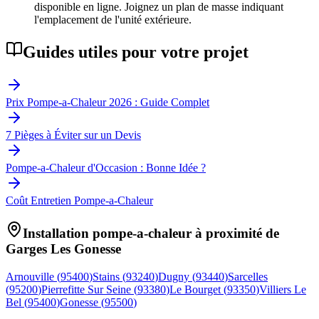
disponible en ligne. Joignez un plan de masse indiquant
l'emplacement de l'unité extérieure.
Guides utiles pour votre projet
Prix Pompe-a-Chaleur 2026 : Guide Complet
7 Pièges à Éviter sur un Devis
Pompe-a-Chaleur d'Occasion : Bonne Idée ?
Coût Entretien Pompe-a-Chaleur
Installation pompe-a-chaleur à proximité de
Garges Les Gonesse
Arnouville
(
95400
)
Stains
(
93240
)
Dugny
(
93440
)
Sarcelles
(
95200
)
Pierrefitte Sur Seine
(
93380
)
Le Bourget
(
93350
)
Villiers Le
Bel
(
95400
)
Gonesse
(
95500
)