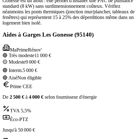
Gonesse est un atout : elle permet d'installer une PAC de puissance
standard (8 kW) sans surdimensionnement coûteux. Vérifiez
néanmoins les ponts thermiques (jonction mur/plancher, tableaux de
fenêtres) qui représentent 15 à 25% des déperditions même dans un
logement bien isolé.
Aides à
Garges Les Gonesse
(
95140
)
MaPrimeRénov'
🔵 Très modeste
11 000
€
🟡 Modeste
9 000
€
🟣 Interm.
5 000
€
🔴 Aisé
Non éligible
Prime CEE
De
2 500
€
à
4 000
€
selon fournisseur d'énergie
TVA
5,5%
Éco-PTZ
Jusqu'à
50 000
€