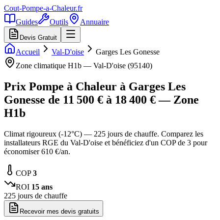
Cout-Pompe-a-Chaleur
.fr
Guides
Outils
Annuaire
Devis Gratuit
Accueil
Val-D'oise
Garges Les Gonesse
Zone climatique
H1b
—
Val-D'oise
(
95140
)
Prix Pompe à Chaleur à
Garges Les
Gonesse
de
11 500
€ à
18 400
€ — Zone
H1b
Climat rigoureux (-12°C) — 225 jours de chauffe. Comparez les
installateurs RGE du Val-D'oise et bénéficiez d'un COP de 3 pour
économiser 610 €/an.
COP
3
ROI
15
ans
225
jours de chauffe
Recevoir mes devis gratuits