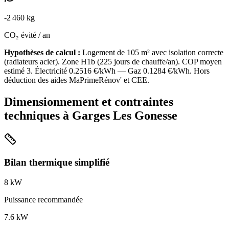
-
2 460
kg
CO₂ évité / an
Hypothèses de calcul :
Logement de
105
m² avec isolation
correcte
(
radiateurs acier
). Zone
H1b
(
225
jours de chauffe/an). COP moyen
estimé
3
. Électricité
0.2516
€/kWh — Gaz
0.1284
€/kWh. Hors
déduction des aides MaPrimeRénov' et CEE.
Dimensionnement et contraintes
techniques à
Garges Les Gonesse
Bilan thermique simplifié
8
kW
Puissance recommandée
7.6
kW