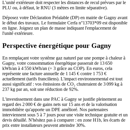
L'unité extérieure doit respecter les distances de recul prévues par le
PLU ou, à défaut, le RNU (3 mètres en limite séparative).
Déposez votre Déclaration Préalable (DP) en mairie de Gagny avant
le début des travaux. Le formulaire Cerfa n°13703*09 est disponible
en ligne. Joignez un plan de masse indiquant l'emplacement de
l'unité extérieure.
Perspective énergétique pour
Gagny
En remplaçant votre système gaz naturel par une pompe à chaleur à
Gagny, votre consommation énergétique passerait de 13 650
kWh/an à 4 550 kWh/an (÷ 3 grâce au COP). En euros, cela
représente une facture annuelle de 1 145 € contre 1 753 €
actuellement (tarifs franciliens). L'impact environnemental est tout
aussi significatif : vos émissions de CO₂ chuteraient de 3 099 kg à
237 kg par an, soit une réduction de 92%.
L'investissement dans une PAC à Gagny se justifie pleinement au
regard des 2 000 € de gains nets sur 15 ans et de la valorisation
immobilière qu'apporte un DPE amélioré. Nos partenaires
interviennent sous 5 à 7 jours pour une visite technique gratuite et un
devis détaillé. N'hésitez pas à comparer : en zone H1b, les écarts de
prix entre installateurs peuvent atteindre 30%.