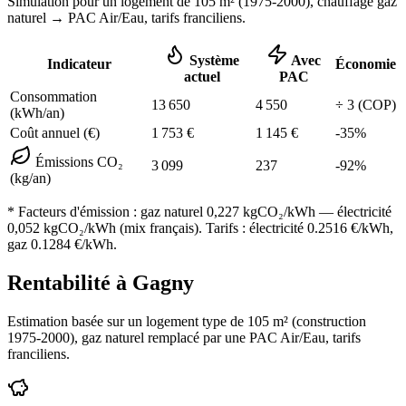
Simulation pour un logement de
105
m² (
1975-2000
), chauffage
gaz
naturel
→ PAC Air/Eau,
tarifs franciliens
.
Système
Avec
Indicateur
Économie
actuel
PAC
Consommation
13 650
4 550
÷
3
(COP)
(kWh/an)
Coût annuel (€)
1 753
€
1 145
€
-
35
%
Émissions CO₂
3 099
237
-
92
%
(kg/an)
* Facteurs d'émission :
gaz naturel 0,227
kgCO₂/kWh — électricité
0,052 kgCO₂/kWh (mix français). Tarifs : électricité
0.2516
€/kWh,
gaz
0.1284
€/kWh.
Rentabilité à
Gagny
Estimation basée sur un logement type de
105
m² (construction
1975-2000
),
gaz naturel
remplacé par une PAC Air/Eau,
tarifs
franciliens
.