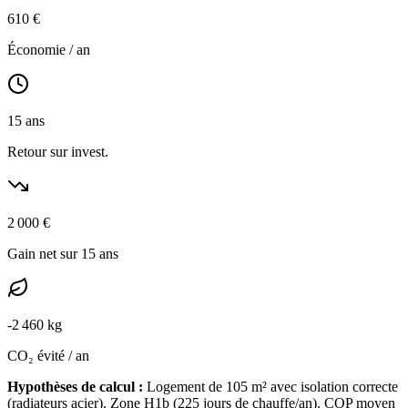
610
€
Économie / an
15
ans
Retour sur invest.
2 000
€
Gain net sur 15 ans
-
2 460
kg
CO₂ évité / an
Hypothèses de calcul :
Logement de
105
m² avec isolation
correcte
(
radiateurs acier
). Zone
H1b
(
225
jours de chauffe/an). COP moyen