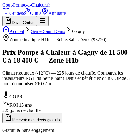
Cout-Pompe-a-Chaleur
.fr
Guides
Outils
Annuaire
Devis Gratuit
Accueil
Seine-Saint-Denis
Gagny
Zone climatique
H1b
—
Seine-Saint-Denis
(
93220
)
Prix Pompe à Chaleur à
Gagny
de
11 500
€ à
18 400
€ — Zone
H1b
Climat rigoureux (-12°C) — 225 jours de chauffe. Comparez les
installateurs RGE du Seine-Saint-Denis et bénéficiez d'un COP de 3
pour économiser 610 €/an.
COP
3
ROI
15
ans
225
jours de chauffe
Recevoir mes devis gratuits
Gratuit & Sans engagement