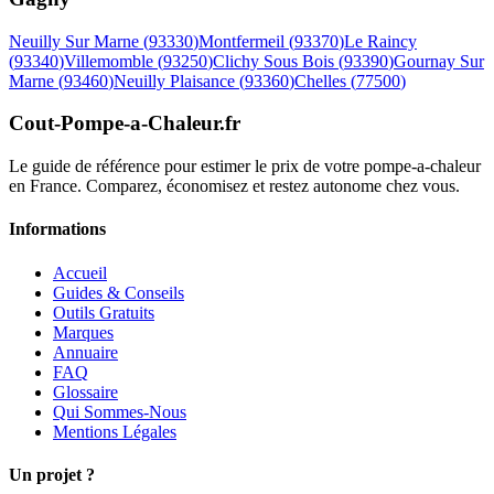
Neuilly Sur Marne
(
93330
)
Montfermeil
(
93370
)
Le Raincy
(
93340
)
Villemomble
(
93250
)
Clichy Sous Bois
(
93390
)
Gournay Sur
Marne
(
93460
)
Neuilly Plaisance
(
93360
)
Chelles
(
77500
)
Cout-Pompe-a-Chaleur
.fr
Le guide de référence pour estimer le prix de votre pompe-a-chaleur
en France. Comparez, économisez et restez autonome chez vous.
Informations
Accueil
Guides & Conseils
Outils Gratuits
Marques
Annuaire
FAQ
Glossaire
Qui Sommes-Nous
Mentions Légales
Un projet ?