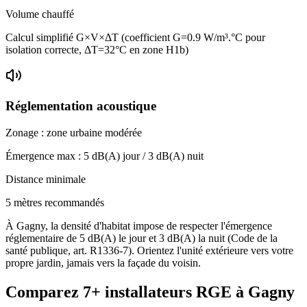
Volume chauffé
Calcul simplifié G×V×ΔT (coefficient G=0.9 W/m³.°C pour
isolation correcte, ΔT=32°C en zone H1b)
Réglementation acoustique
Zonage :
zone urbaine modérée
Émergence max :
5
dB(A) jour /
3
dB(A) nuit
Distance minimale
5 mètres recommandés
À Gagny, la densité d'habitat impose de respecter l'émergence
réglementaire de 5 dB(A) le jour et 3 dB(A) la nuit (Code de la
santé publique, art. R1336-7). Orientez l'unité extérieure vers votre
propre jardin, jamais vers la façade du voisin.
Comparez
7+
installateurs RGE à
Gagny