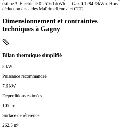
estimé
3
. Électricité
0.2516
€/kWh — Gaz
0.1284
€/kWh. Hors
déduction des aides MaPrimeRénov' et CEE.
Dimensionnement et contraintes
techniques à
Gagny
Bilan thermique simplifié
8
kW
Puissance recommandée
7.6
kW
Déperditions estimées
105
m²
Surface de référence
262.5
m³