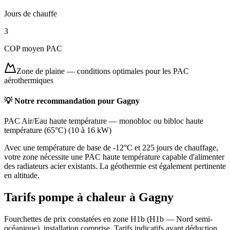
Jours de chauffe
3
COP moyen PAC
Zone de plaine
—
conditions optimales pour les PAC
aérothermiques
💡 Notre recommandation pour
Gagny
PAC Air/Eau haute température
—
monobloc ou bibloc haute
température (65°C)
(
10 à 16 kW
)
Avec une température de base de -12°C et 225 jours de chauffage,
votre zone nécessite une PAC haute température capable d'alimenter
des radiateurs acier existants. La géothermie est également pertinente
en altitude.
Tarifs pompe à chaleur à
Gagny
Fourchettes de prix constatées en zone
H1b
(
H1b — Nord semi-
océanique
), installation comprise. Tarifs indicatifs avant déduction