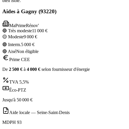
bien isolé.
Aides à
Gagny
(
93220
)
MaPrimeRénov'
🔵 Très modeste
11 000
€
🟡 Modeste
9 000
€
🟣 Interm.
5 000
€
🔴 Aisé
Non éligible
Prime CEE
De
2 500
€
à
4 000
€
selon fournisseur d'énergie
TVA
5,5%
Éco-PTZ
Jusqu'à
50 000
€
Aide locale —
Seine-Saint-Denis
MDPH 93