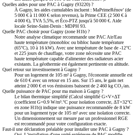
Quelles aides pour une PAC à Gagny (93220) ?
À Gagny, les aides cumulables incluent : MaPrimeRénov' (de
5 000 € à 11 000 € selon revenus), la Prime CEE (2 500 € à
4 000 €), TVA 5,5%, et Éco-PTZ jusqu'à 50 000 €. Aide
locale Seine-Saint-Denis : MDPH 93.
Quelle PAC choisir pour Gagny (zone H1b) ?
Notre analyse climatique recommande une PAC Air/Eau
haute température (monobloc ou bibloc haute température
(65°C), 10 à 16 kW). Avec une température de base de -12°C
et 225 jours de chauffage, votre zone nécessite une PAC
haute température capable d'alimenter des radiateurs acier
existants. La géothermie est également pertinente en altitude.
Quel retour sur investissement à Gagny ?
Pour un logement de 105 m² à Gagny, l'économie annuelle est
de 610 € avec un retour en 15 ans. Sur 15 ans, le gain net
atteint 2 000 € et vos émissions baissent de 2 460 kg CO₂/an.
Quelle puissance de PAC pour ma maison à Gagny ?
Le bilan thermique simplifié (Calcul simplifié G×V×ΔT
(coefficient G=0.9 W/m³.°C pour isolation correcte, ΔT=32°C
en zone H1b)) indique une puissance recommandée de 8 kW
pour un logement type de 105 m² avec une isolation correcte.
Un dimensionnement sur mesure par un professionnel RGE
est recommandé pour votre configuration exacte.
Faut-il une déclaration préalable pour installer une PAC à Gagny ?
Oui. L'installation d'une unité extérieure de PAC modifie