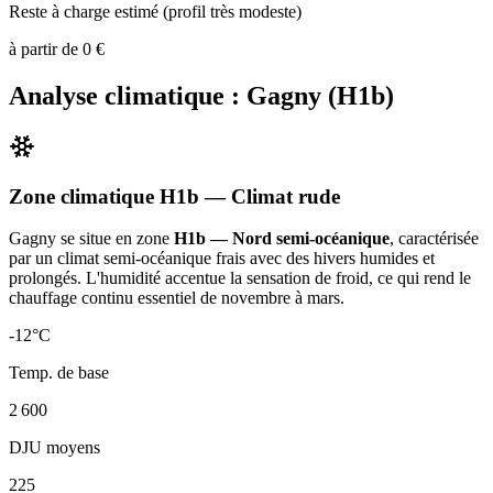
Reste à charge estimé (profil très modeste)
à partir de
0
€
Analyse climatique :
Gagny
(
H1b
)
Zone climatique
H1b
— Climat
rude
Gagny
se situe en zone
H1b — Nord semi-océanique
, caractérisée
par un
climat semi-océanique frais avec des hivers humides et
prolongés. L'humidité accentue la sensation de froid, ce qui rend le
chauffage continu essentiel de novembre à mars
.
-12
°C
Temp. de base
2 600
DJU moyens
225