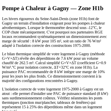
Pompe à Chaleur à
Gagny
— Zone
H1b
Les hivers rigoureux du Seine-Saint-Denis (zone H1b) font de
Gagny un terrain d'installation exigeant pour les pompes à chaleur
aérothermiques. Lorsque le thermomètre descend sous -12°C, le
COP chute mécaniquement. C'est pourquoi nos partenaires RGE
locaux recommandent systématiquement un dimensionnement avec
marge de sécurité : 8 kW pour 105 m², soit un ratio de 76 W/m²
adapté à l'isolation correcte des constructions 1975-2000.
Le bilan thermique simplifié de votre logement à Gagny (méthode
G×V×ΔT) révèle des déperditions de 7.6 kW pour un volume
chauffé de 262.5 m³. Calcul simplifié G×V×ΔT (coefficient G=0.9
W/m³.°C pour isolation correcte, ΔT=32°C en zone H1b). La
puissance PAC recommandée de 8 kW intègre une marge de 10%
pour les jours les plus froids. Ce dimensionnement convient à la
majorité des configurations rencontrées à Gagny.
L'isolation correcte de votre logement 1975-2000 à Gagny est un
atout : elle permet d'installer une PAC de puissance standard (8 kW)
sans surdimensionnement coûteux. Vérifiez néanmoins les ponts
thermiques (jonction mur/plancher, tableaux de fenêtres) qui
représentent 15 à 25% des déperditions même dans un logement