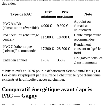
des aides.
Prix
Prix
Type de PAC
Note
minimum
maximum
Appoint ou
PAC Air/Air
4 000
€
9 800
€
climatisation
(climatisation réversible)
uniquement
PAC Air/Eau (chauffage
Haute température
11 500
€
18 400
€
central)
recommandée
Rendement
PAC Géothermique
17 300
€
28 700
€
constant malgré le
(sol/eau)
Recommandé
froid
Obligatoire tous les
Entretien annuel
170
€
350
€
2 ans minimum
* Prix relevés en
2026
pour le département
Seine-Saint-Denis
(
93
).
Les écarts s'expliquent par la surface à chauffer, le type d'émetteurs
existants et la difficulté d'accès au chantier.
Comparatif énergétique avant / après
PAC —
Gagny